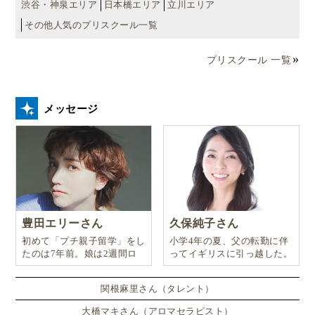
渋谷・神泉エリア
日本橋エリア
立川エリア
その他人気のプリスクール一覧
プリスクール 一覧
メッセージ
豊田エリーさん
久保純子さん
初めて「プチ親子留学」をし
小学4年の夏、父の転勤に伴
たのは7年前。娘は2週間ロ
ってイギリスに引っ越した。
ンドンのサマースクールに通
い、英語劇に挑戦したり、
関根麻里さん（タレント）
大橋マキさん（アロマセラピスト）