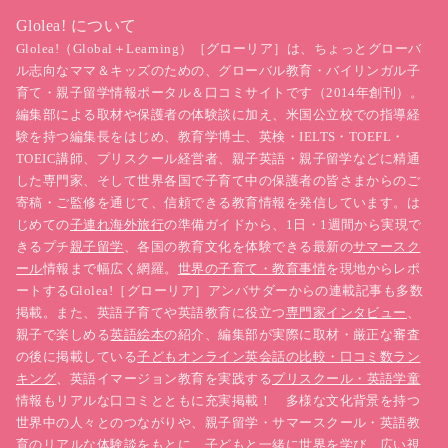
Glolea! について
Glolea!（Global＋Learning）［グローリア］は、ちょっとグローバ
ル志向なママ＆キッズのための、グローバル教育・バイリンガル子
育て・親子留学情報ポータル＆口コミサイトです（2014年創刊）。
編集部による取材や保護者の体験談に加え、米国公立校での指導経
験を持つ編集長をはじめ、教育学博士、英検・IELTS・TOEFL・
TOEIC講師、プリスクール経営者、親子英語・親子留学などに精通
した専門家、そして世界各国で子育て中の保護者の皆さまからのご
寄稿・ご監修を通じて、信頼できる教育情報を発信しています。は
じめての
子連れ海外旅行
の準備ガイドから、1日・1週間から実現で
きるプチ
親子留学
、各国の教育文化を体験できる最新の
サマースク
ール
情報まで幅広く網羅。
世界の子育て・教育事情
を現地からレポ
ートするGlolea!［グローリア］アンバサダーからの連載記事も多数
掲載。また、英語子育てや英語教育に役立つ
専門家インタビュー
、
親子で楽しめる
英語絵本
の紹介、編集部が実際に取材・厳正な審査
の後に掲載している
子どもオンライン英会話の比較・口コミ数ラン
キング
、英語イマージョン教育を実践する
プリスクール・英語学童
情報もリアルな口コミとともに充実掲載！ 多様な文化背景を持つ
世界中の人々とのつながりや、親子留学・サマースクール・英語教
育のリアルな体験談をもとに、子どもと一緒に世界を学び、広い視