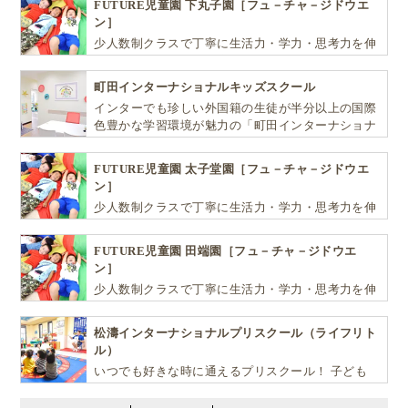
FUTURE児童園 下丸子園［フュ－チャ－ジドウエ
ン］
少人数制クラスで丁寧に生活力・学力・思考力を伸
ばしお子様の可能性を広げます！
町田インターナショナルキッズスクール
インターでも珍しい外国籍の生徒が半分以上の国際
色豊かな学習環境が魅力の「町田インターナショナ
ルキッズスクール」。
FUTURE児童園 太子堂園［フュ－チャ－ジドウエ
ン］
少人数制クラスで丁寧に生活力・学力・思考力を伸
ばしお子様の可能性を広げます！
FUTURE児童園 田端園［フュ－チャ－ジドウエ
ン］
少人数制クラスで丁寧に生活力・学力・思考力を伸
ばしお子様の可能性を広げます！
松濤インターナショナルプリスクール（ライフリト
ル）
いつでも好きな時に通えるプリスクール！ 子ども
達一人ひとりの個性を尊重し、想像力豊かな感性、
自ら進んで学ぶこと、考える力を育みます