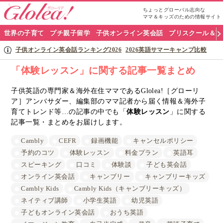
ちょっとグローバル志向な
ママ＆キッズのための情報サイト
グ
世界の子育て
プチ親子留学
子供オンライン英会話
プリスクール＆英
ロ
子供オンライン英会話ランキング2026
2026英語サマーキャンプ比較
ー
「体験レッスン」に関する記事一覧まとめ
リ
子供英語の専門家＆海外在住ママであるGlolea!［グローリ
ア］アンバサダー、編集部のママ記者から届く情報＆海外子
ア
育てトレンド等…の記事の中でも「
体験レッスン
」に関する
ナ
記事一覧・まとめをお届けします。
ビ
Cambly
CEFR
録画機能
キャンセルポリシー
予約のコツ
体験レッスン
料金プラン
英語耳
スピーキング
口コミ
体験談
子ども英会話
オンライン英会話
キャンブリー
キャンブリーキッズ
Cambly Kids
Cambly Kids（キャンブリーキッズ）
ネイティブ講師
小学生英語
幼児英語
子どもオンライン英会話
おうち英語