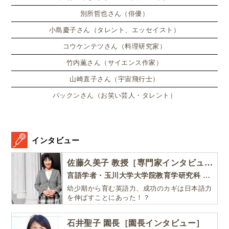
別所哲也さん（俳優）
小島慶子さん（タレント、エッセイスト）
コウケンテツさん（料理研究家）
竹内薫さん（サイエンス作家）
山崎直子さん（宇宙飛行士）
パックンさん（お笑い芸人・タレント）
インタビュー
佐藤久美子 教授［専門家インタビュー］
言語学者・玉川大学大学院教育学研究科 教授・NHK「えいごであそぼ」総合指導
幼少期から育む英語力、成功のカギは日本語力
を伸ばすことにあった！？
石井聖子 園長［園長インタビュー］