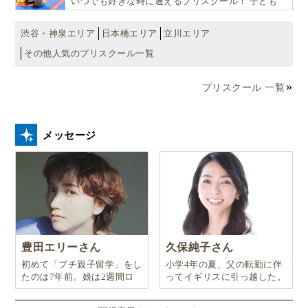
いつでも好きな時に通えるプリスクール！ 子ども
達一人ひとりの個性を尊重し、想像力豊かな感性、
自ら進んで学ぶこと、考える力を育みます
渋谷・神泉エリア
日本橋エリア
立川エリア
その他人気のプリスクール一覧
プリスクール 一覧
メッセージ
豊田エリーさん
久保純子さん
初めて「プチ親子留学」をし
小学4年の夏、父の転勤に伴
たのは7年前。娘は2週間ロ
ってイギリスに引っ越した。
ンドンのサマースクールに通
い、英語劇に挑戦したり、