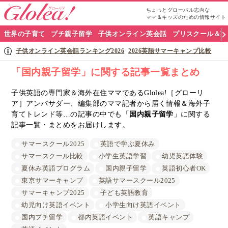
ちょっとグローバル志向な
ママ＆キッズのための情報サイト
グ
世界の子育て
プチ親子留学
子供オンライン英会話
プリスクール＆英
ロ
子供オンライン英会話ランキング2026
2026英語サマーキャンプ比較
ー
「国内親子留学」に関する記事一覧まとめ
リ
子供英語の専門家＆海外在住ママであるGlolea!［グローリ
ア］アンバサダー、編集部のママ記者から届く情報＆海外子
ア
育てトレンド等…の記事の中でも「
国内親子留学
」に関する
ナ
記事一覧・まとめをお届けします。
ビ
サマースクール2025
英語で学ぶ夏休み
サマースクール比較
小学生英語学習
幼児英語体験
夏休み英語プログラム
国内親子留学
英語初心者OK
東京サマーキャンプ
英語サマースクール2025
サマーキャンプ2025
子ども英語教育
幼児向け英語イベント
小学生向け英語イベント
国内プチ留学
都内英語イベント
英語キャンプ