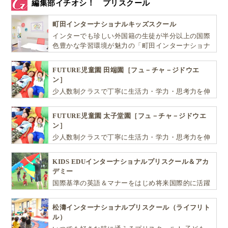
編集部イチオシ！ プリスクール
町田インターナショナルキッズスクール
インターでも珍しい外国籍の生徒が半分以上の国際
色豊かな学習環境が魅力の「町田インターナショナ
ルキッズスクール」。
FUTURE児童園 田端園［フュ－チャ－ジドウエ
ン］
少人数制クラスで丁寧に生活力・学力・思考力を伸
ばしお子様の可能性を広げます！
FUTURE児童園 太子堂園［フュ－チャ－ジドウエ
ン］
少人数制クラスで丁寧に生活力・学力・思考力を伸
ばしお子様の可能性を広げます！
KIDS EDUインターナショナルプリスクール＆アカ
デミー
国際基準の英語＆マナーをはじめ将来国際的に活躍
できるリーダーとしての多様な資質を育む「KIDS
EDU（キッズ・エデュ）」は幼児から小学生まで一
松濤インターナショナルプリスクール（ライフリト
貫して学べる充実のカリキュラムが魅力です
ル）