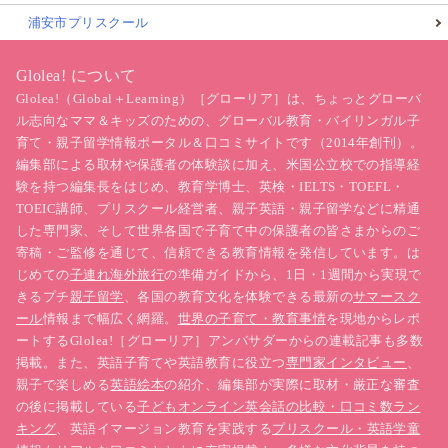
浦安市プリスクール
Glolea! について
Glolea!（Global＋Learning）［グローリア］は、ちょっとグローバ
ル志向なママ＆キッズのための、グローバル教育・バイリンガル子
育て・親子留学情報ポータル＆口コミサイトです（2014年創刊）。
編集部による取材や保護者の体験談に加え、米国公立校での指導経
験を持つ編集長をはじめ、教育学博士、英検・IELTS・TOEFL・
TOEIC講師、プリスクール経営者、親子英語・親子留学などに精通
した専門家、そして世界各国で子育て中の保護者の皆さまからのご
寄稿・ご監修を通じて、信頼できる教育情報を発信しています。は
じめての
子連れ海外旅行
の準備ガイドから、1日・1週間から実現で
きるプチ
親子留学
、各国の教育文化を体験できる最新の
サマースク
ール
情報まで幅広く網羅。
世界の子育て・教育事情
を現地からレポ
ートするGlolea!［グローリア］アンバサダーからの連載記事も多数
掲載。また、英語子育てや英語教育に役立つ
専門家インタビュー
、
親子で楽しめる
英語絵本
の紹介、編集部が実際に取材・厳正な審査
の後に掲載している
子どもオンライン英会話の比較・口コミ数ラン
キング
、英語イマージョン教育を実践する
プリスクール・英語学童