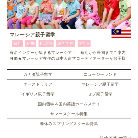
マレーシア親子留学
短期
長期
現地校
語学学校
0才〜
有名インターが集まるマレーシア！ 短期から長期までご案内
可能★マレーシア在住の日本人留学コーディネーターがお子様
お一人おひとりに合ったワンランク上のマレーシア親子留学を
カスタマイズ
カナダ親子留学
ニュージーランド
オーストラリア
マレーシア親子留学
イギリス親子留学
セブ親子留学
国内留学＆国内英語ホームステイ
サマースクール特集
春休みスプリングスクール特集
親子留学 一覧