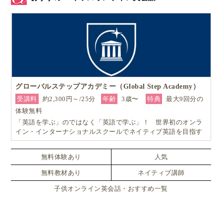
グローバルステップアカデミー（Global Step Academy）
受講料
約2,300円～/25分
年齢
3歳〜
特典
最大9回分の
体験無料
「英語を学ぶ」のではなく「英語で学ぶ」！ 世界初のオンラ
イン・インターナショナルスクールでネイティブ英語を目指す
無料体験あり
人気
無料教材あり
ネイティブ講師
子供オンライン英会話・おすすめ一覧