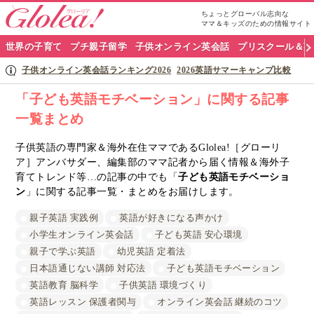
ちょっとグローバル志向な
ママ＆キッズのための情報サイト
グ
世界の子育て
プチ親子留学
子供オンライン英会話
プリスクール＆英
ロ
子供オンライン英会話ランキング2026
2026英語サマーキャンプ比較
ー
「子ども英語モチベーション」に関する記事
一覧まとめ
リ
ア
子供英語の専門家＆海外在住ママであるGlolea!［グローリ
ア］アンバサダー、編集部のママ記者から届く情報＆海外子
ナ
育てトレンド等…の記事の中でも「
子ども英語モチベーショ
ン
」に関する記事一覧・まとめをお届けします。
ビ
親子英語 実践例
英語が好きになる声かけ
小学生オンライン英会話
子ども英語 安心環境
親子で学ぶ英語
幼児英語 定着法
日本語通じない講師 対応法
子ども英語モチベーション
英語教育 脳科学
子供英語 環境づくり
英語レッスン 保護者関与
オンライン英会話 継続のコツ