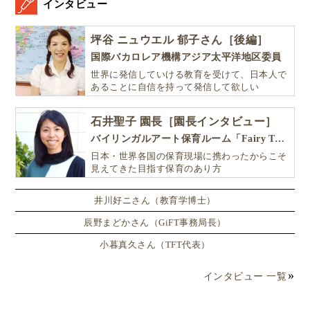
インタビュー
坪谷 ニュウエル 郁子さん［後編］
国際バカロレア機構アジア太平洋地区委員
世界に発信していける教育を受けて、日本人で
あることに自信を持って発信して欲しい
石井聖子 園長［園長インタビュー］
バイリンガルアート保育ルーム「Fairy Tale（フェアリーテイル）」
日本・世界各国の保育現場に携わったからこそ
見えてきた目指す保育のあり方
井川好ニさん（教育学博士）
辰野まどかさん（GiFT事務局長）
小暮真久さん（TFT代表）
インタビュー 一覧