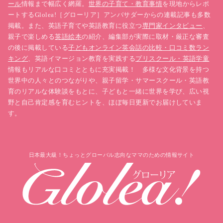
ール
情報まで幅広く網羅。
世界の子育て・教育事情
を現地からレポ
ートするGlolea!［グローリア］アンバサダーからの連載記事も多数
掲載。また、英語子育てや英語教育に役立つ
専門家インタビュー
、
親子で楽しめる
英語絵本
の紹介、編集部が実際に取材・厳正な審査
の後に掲載している
子どもオンライン英会話の比較・口コミ数ラン
キング
、英語イマージョン教育を実践する
プリスクール・英語学童
情報もリアルな口コミとともに充実掲載！ 多様な文化背景を持つ
世界中の人々とのつながりや、親子留学・サマースクール・英語教
育のリアルな体験談をもとに、子どもと一緒に世界を学び、広い視
野と自己肯定感を育むヒントを、ほぼ毎日更新でお届けしていま
す。
日本最大級！ちょっとグローバル志向なママのための情報サイト