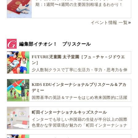
期：1週間〜4週間の主要国別相場まるわかり！
イベント情報 一覧
編集部イチオシ！ プリスクール
FUTURE児童園 太子堂園［フュ－チャ－ジドウエ
ン］
少人数制クラスで丁寧に生活力・学力・思考力を伸
ばしお子様の可能性を広げます！
KIDS EDUインターナショナルプリスクール＆アカ
デミー
国際基準の英語＆マナーをはじめ将来国際的に活躍
できるリーダーとしての多様な資質を育む「KIDS
EDU（キッズ・エデュ）」は幼児から小学生まで一
町田インターナショナルキッズスクール
貫して学べる充実のカリキュラムが魅力です
インターでも珍しい外国籍の生徒が半分以上の国際
色豊かな学習環境が魅力の「町田インターナショナ
ルキッズスクール」。