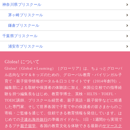
神奈川県プリスクール
茅ヶ崎プリスクール
鎌倉プリスクール
千葉県プリスクール
浦安市プリスクール
Glolea! について
Glolea!（Global＋Learning）［グローリア］は、ちょっとグローバ
ル志向なママ＆キッズのための、グローバル教育・バイリンガル子
育て・親子留学情報ポータル＆口コミサイトです（2014年創刊）。
編集部による取材や保護者の体験談に加え、米国公立校での指導経
験を持つ編集長をはじめ、教育学博士、英検・IELTS・TOEFL・
TOEIC講師、プリスクール経営者、親子英語・親子留学などに精通
した専門家、そして世界各国で子育て中の保護者の皆さまからのご
寄稿・ご監修を通じて、信頼できる教育情報を発信しています。は
じめての
子連れ海外旅行
の準備ガイドから、1日・1週間から実現で
きるプチ
親子留学
、各国の教育文化を体験できる最新の
サマースク