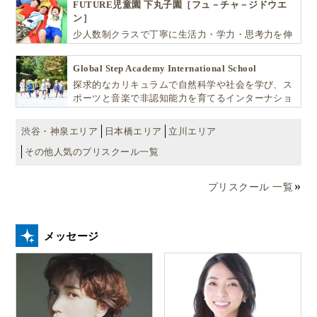
FUTURE児童園 下丸子園［フュ－チャ－ジドウエ
ン］
少人数制クラスで丁寧に生活力・学力・思考力を伸
ばしお子様の可能性を広げます！
Global Step Academy International School
探求的なカリキュラムで自然科学や社会を学び、ス
ポーツと音楽で非認知能力を育てるインターナショ
ナル・プリスクールです。
渋谷・神泉エリア
日本橋エリア
立川エリア
その他人気のプリスクール一覧
プリスクール 一覧
メッセージ