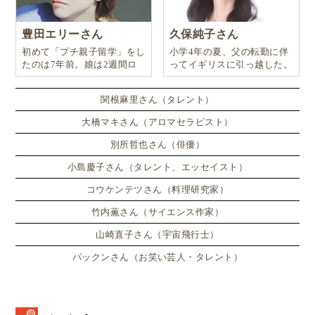
豊田エリーさん
久保純子さん
初めて「プチ親子留学」をし
小学4年の夏、父の転勤に伴
たのは7年前。娘は2週間ロ
ってイギリスに引っ越した。
ンドンのサマースクールに通
い、英語劇に挑戦したり、
関根麻里さん（タレント）
大橋マキさん（アロマセラピスト）
別所哲也さん（俳優）
小島慶子さん（タレント、エッセイスト）
コウケンテツさん（料理研究家）
竹内薫さん（サイエンス作家）
山崎直子さん（宇宙飛行士）
パックンさん（お笑い芸人・タレント）