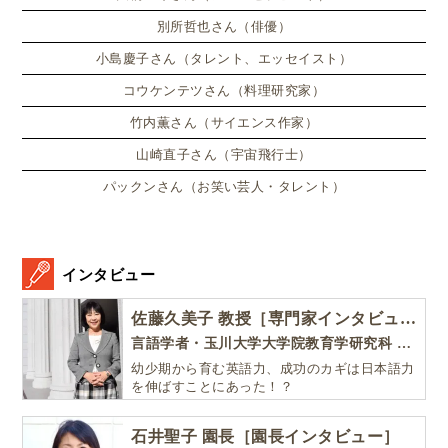
別所哲也さん（俳優）
小島慶子さん（タレント、エッセイスト）
コウケンテツさん（料理研究家）
竹内薫さん（サイエンス作家）
山崎直子さん（宇宙飛行士）
パックンさん（お笑い芸人・タレント）
インタビュー
佐藤久美子 教授［専門家インタビュー］
言語学者・玉川大学大学院教育学研究科 教授・NHK「えいごであそぼ」総合指導
幼少期から育む英語力、成功のカギは日本語力
を伸ばすことにあった！？
石井聖子 園長［園長インタビュー］