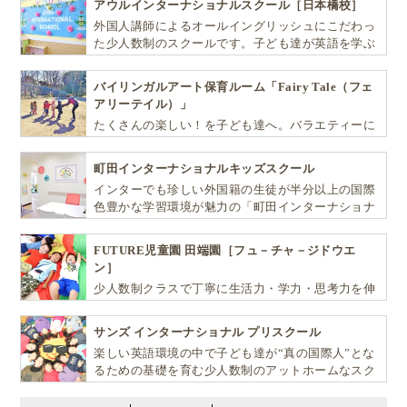
アウルインターナショナルスクール［日本橋校］
外国人講師によるオールイングリッシュにこだわっ
た少人数制のスクールです。子ども達が英語を学ぶ
だけではなく、英語で学ぶ環境を提供します！
バイリンガルアート保育ルーム「Fairy Tale（フェ
アリーテイル）」
たくさんの楽しい！を子ども達へ。バラエティーに
富んだプログラムとバイリンガル保育で子供達の
『生きる力』を育てます。
町田インターナショナルキッズスクール
インターでも珍しい外国籍の生徒が半分以上の国際
色豊かな学習環境が魅力の「町田インターナショナ
ルキッズスクール」。
FUTURE児童園 田端園［フュ－チャ－ジドウエ
ン］
少人数制クラスで丁寧に生活力・学力・思考力を伸
ばしお子様の可能性を広げます！
サンズ インターナショナル プリスクール
楽しい英語環境の中で子ども達が“真の国際人”とな
るための基礎を育む少人数制のアットホームなスク
ールです