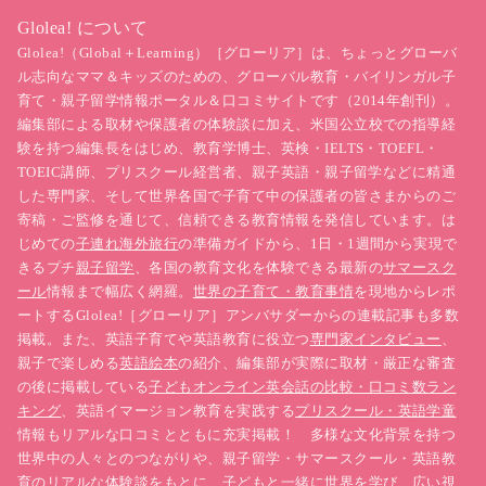
Glolea! について
Glolea!（Global＋Learning）［グローリア］は、ちょっとグローバ
ル志向なママ＆キッズのための、グローバル教育・バイリンガル子
育て・親子留学情報ポータル＆口コミサイトです（2014年創刊）。
編集部による取材や保護者の体験談に加え、米国公立校での指導経
験を持つ編集長をはじめ、教育学博士、英検・IELTS・TOEFL・
TOEIC講師、プリスクール経営者、親子英語・親子留学などに精通
した専門家、そして世界各国で子育て中の保護者の皆さまからのご
寄稿・ご監修を通じて、信頼できる教育情報を発信しています。は
じめての
子連れ海外旅行
の準備ガイドから、1日・1週間から実現で
きるプチ
親子留学
、各国の教育文化を体験できる最新の
サマースク
ール
情報まで幅広く網羅。
世界の子育て・教育事情
を現地からレポ
ートするGlolea!［グローリア］アンバサダーからの連載記事も多数
掲載。また、英語子育てや英語教育に役立つ
専門家インタビュー
、
親子で楽しめる
英語絵本
の紹介、編集部が実際に取材・厳正な審査
の後に掲載している
子どもオンライン英会話の比較・口コミ数ラン
キング
、英語イマージョン教育を実践する
プリスクール・英語学童
情報もリアルな口コミとともに充実掲載！ 多様な文化背景を持つ
世界中の人々とのつながりや、親子留学・サマースクール・英語教
育のリアルな体験談をもとに、子どもと一緒に世界を学び、広い視