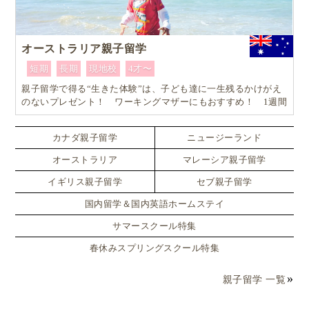
オーストラリア親子留学
短期
長期
現地校
4才〜
親子留学で得る“生きた体験”は、子ども達に一生残るかけがえ
のないプレゼント！ ワーキングマザーにもおすすめ！ 1週間
からはじめるオーストラリア親子留学
カナダ親子留学
ニュージーランド
オーストラリア
マレーシア親子留学
イギリス親子留学
セブ親子留学
国内留学＆国内英語ホームステイ
サマースクール特集
春休みスプリングスクール特集
親子留学 一覧