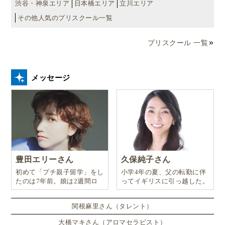
渋谷・神泉エリア
日本橋エリア
立川エリア
その他人気のプリスクール一覧
プリスクール 一覧
メッセージ
豊田エリーさん
久保純子さん
初めて「プチ親子留学」をし
小学4年の夏、父の転勤に伴
たのは7年前。娘は2週間ロ
ってイギリスに引っ越した。
ンドンのサマースクールに通
い、英語劇に挑戦したり、
関根麻里さん（タレント）
大橋マキさん（アロマセラピスト）