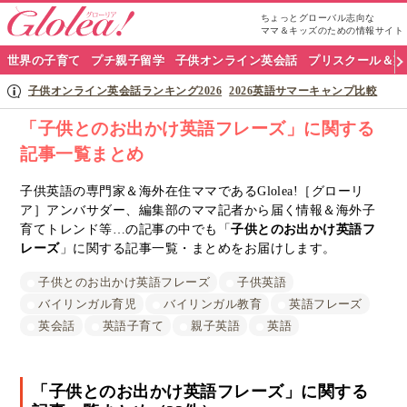
ちょっとグローバル志向な
ママ＆キッズのための情報サイト
グ
世界の子育て
プチ親子留学
子供オンライン英会話
プリスクール＆英
ロ
子供オンライン英会話ランキング2026
2026英語サマーキャンプ比較
ー
「子供とのお出かけ英語フレーズ」に関する
記事一覧まとめ
リ
ア
子供英語の専門家＆海外在住ママであるGlolea!［グローリ
ア］アンバサダー、編集部のママ記者から届く情報＆海外子
ナ
育てトレンド等…の記事の中でも「
子供とのお出かけ英語フ
レーズ
」に関する記事一覧・まとめをお届けします。
ビ
子供とのお出かけ英語フレーズ
子供英語
バイリンガル育児
バイリンガル教育
英語フレーズ
英会話
英語子育て
親子英語
英語
「子供とのお出かけ英語フレーズ」に関する