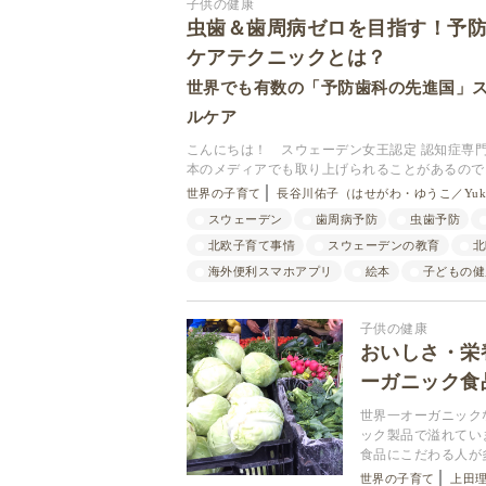
子供の健康
虫歯＆歯周病ゼロを目指す！予
ケアテクニックとは？
世界でも有数の「予防歯科の先進国」ス
ルケア
こんにちは！ スウェーデン女王認定 認知症専門看
本のメディアでも取り上げられることがあるので
世界の子育て
長谷川佑子（はせがわ・ゆうこ／Yuko
スウェーデン
歯周病予防
虫歯予防
北欧子育て事情
スウェーデンの教育
北
海外便利スマホアプリ
絵本
子どもの健
子供の健康
おいしさ・栄
ーガニック食
世界一オーガニック
ック製品で溢れてい
食品にこだわる人が
世界の子育て
上田理