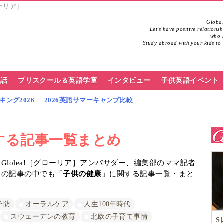
ローリア］
Global
Let's have positive relations
who h
Study abroad with your kids to 
会話
プリスクール＆英語学童
インタビュー
子供英語イベント
ング2026
2026英語サマーキャンプ比較
する記事一覧まとめ
lolea!［グローリア］アンバサダー、編集部のママ記者
…の記事の中でも「
子供の健康
」に関する記事一覧・まと
予防
オーラルケア
人生100年時代
スウェーデンの教育
北欧の子育て事情
S