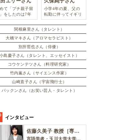
豊田エリーさん
久保純子さん
めて「プチ親子留
小学4年の夏、父の
」をしたのは7年
転勤に伴ってイギリ
。娘は2週間ロン
スに引っ越した。
ンのサマースクー
関根麻里さん（タレント）
に通い、英語劇に
戦したり、
大橋マキさん（アロマセラピスト）
別所哲也さん（俳優）
小島慶子さん（タレント、エッセイスト）
コウケンテツさん（料理研究家）
竹内薫さん（サイエンス作家）
山崎直子さん（宇宙飛行士）
パックンさん（お笑い芸人・タレント）
インタビュー
佐藤久美子 教授［専門家インタビュー］
言語学者・玉川大学大学院教育学研究科 教授・NHK「えいごであそぼ」総合指導