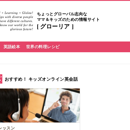
 + Learning = Glolea!
ちょっとグローバル志向な
hips with diverse people
ママ＆キッズのための情報サイト
ave different cultures.
know our world for the
グローリア
glorious future!
英語絵本
世界の料理レシピ
おすすめ！ キッズオンライン英会話
レッスン