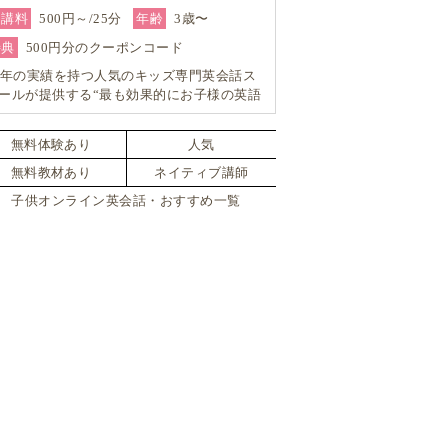
受講料
500円～/25分
年齢
3歳〜
特典
500円分のクーポンコード
3年の実績を持つ人気のキッズ専門英会話ス
ールが提供する“最も効果的にお子様の英語
をUP”するオンライン英会話レッスン！
無料体験あり
人気
無料教材あり
ネイティブ講師
子供オンライン英会話・おすすめ一覧