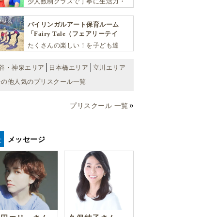
少人数制クラスで丁寧に生活力・
学力・思考力を伸ばしお子様の可
能性を広げます！
バイリンガルアート保育ルーム
「Fairy Tale（フェアリーテイ
ル）」
たくさんの楽しい！を子ども達
へ。バラエティーに富んだプログ
ラムとバイリンガル保育で子供達
谷・神泉エリア
日本橋エリア
立川エリア
の『生きる力』を育てます。
その他人気のプリスクール一覧
プリスクール 一覧
メッセージ