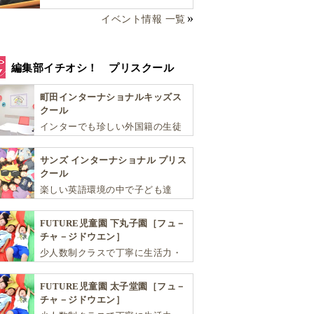
選び方完全ガイド！
イベント情報 一覧
編集部イチオシ！ プリスクール
町田インターナショナルキッズス
クール
インターでも珍しい外国籍の生徒
が半分以上の国際色豊かな学習環
境が魅力の「町田インターナショ
サンズ インターナショナル プリス
ナルキッズスクール」。
クール
楽しい英語環境の中で子ども達
が“真の国際人”となるための基礎
を育む少人数制のアットホームな
FUTURE児童園 下丸子園［フュ－
スクールです
チャ－ジドウエン］
少人数制クラスで丁寧に生活力・
学力・思考力を伸ばしお子様の可
能性を広げます！
FUTURE児童園 太子堂園［フュ－
チャ－ジドウエン］