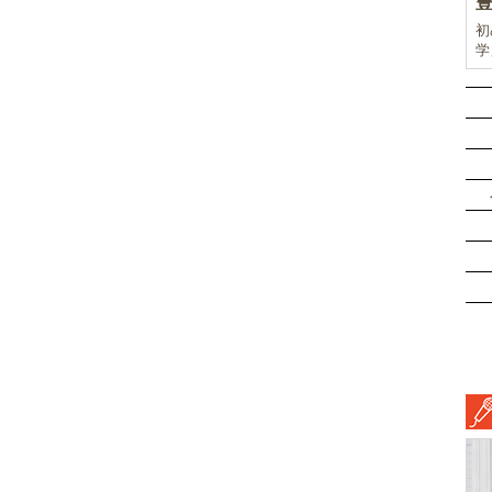
初
学
前
ド
ル
挑