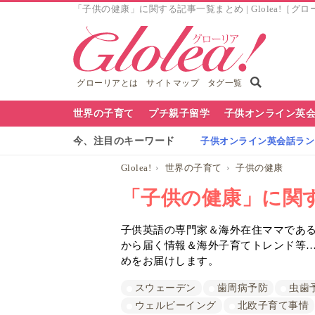
「子供の健康」に関する記事一覧まとめ | Glolea!［グ
グローリアとは
サイトマップ
タグ一覧
グ
世界の子育て
プチ親子留学
子供オンライン英
ロ
今、注目のキーワード
子供オンライン英会話ランキ
ー
Glolea!
世界の子育て
子供の健康
リ
「子供の健康」に関
ア
子供英語の専門家＆海外在住ママであるG
ナ
から届く情報＆海外子育てトレンド等
ビ
めをお届けします。
スウェーデン
歯周病予防
虫歯
ウェルビーイング
北欧子育て事情