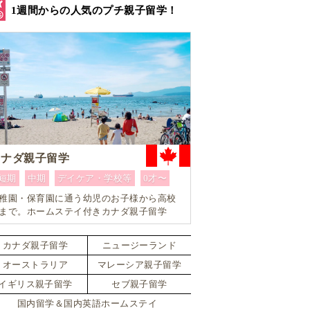
1週間からの人気のプチ親子留学！
カナダ親子留学
短期
中期
デイケア・学校等
0才〜
稚園・保育園に通う幼児のお子様から高校
まで。ホームステイ付きカナダ親子留学
カナダ親子留学
ニュージーランド
オーストラリア
マレーシア親子留学
イギリス親子留学
セブ親子留学
国内留学＆国内英語ホームステイ