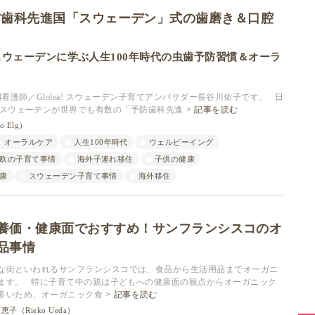
防歯科先進国「スウェーデン」式の歯磨き＆口腔
ウェーデンに学ぶ人生100年時代の虫歯予防習慣＆オーラ
護師／Glolea! スウェーデン子育てアンバサダー長谷川佑子です。 日
スウェーデンが世界でも有数の「予防歯科先進
記事を読む
 Elg）
オーラルケア
人生100年時代
ウェルビーイング
欧の子育て事情
海外子連れ移住
子供の健康
康
スウェーデン子育て事情
海外移住
養価・健康面でおすすめ！サンフランシスコのオ
品事情
な街といわれるサンフランシスコでは、食品から生活用品までオーガニ
ます。 特に子育て中の親は子どもへの健康面の観点からオーガニック
多いため、オーガニック食
記事を読む
恵子（Rieko Ueda）