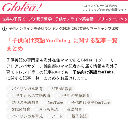
ちょっとグローバル志向な
ママ＆キッズのための情報サイト
グ
世界の子育て
プチ親子留学
子供オンライン英会話
プリスクール＆英
ロ
子供オンライン英会話ランキング2026
2026英語サマーキャンプ比較
ー
「子供向け英語YouTube」に関する記事一覧
まとめ
リ
ア
子供英語の専門家＆海外在住ママであるGlolea!［グローリ
ア］アンバサダー、編集部のママ記者から届く情報＆海外子
ナ
育てトレンド等…の記事の中でも「
子供向け英語YouTube
」
に関する記事一覧・まとめをお届けします。
ビ
バイリンガル教育
STEAM教育
小学生からの英語教育
小学生の英語教育
幼児の英語教育
YouTube
子供向け英語YouTube
STEM教育
おうち英語
英語教育
バイリンガル育児
アート
親子英語