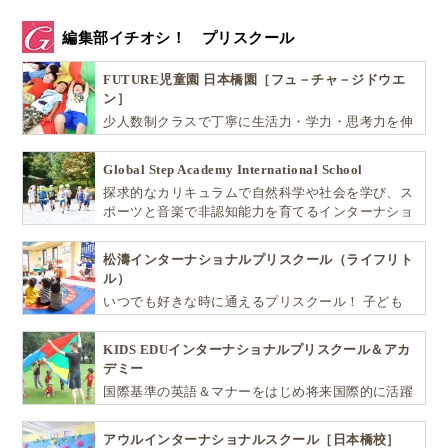
編集部イチオシ！ プリスクール
FUTURE児童園 日本橋園［フュ－チャ－ジドウエ
ン］
少人数制クラスで丁寧に生活力・学力・思考力を伸
ばしお子様の可能性を広げます！
Global Step Academy International School
探求的なカリキュラムで自然科学や社会を学び、ス
ポーツと音楽で非認知能力を育てるインターナショ
ナル・プリスクールです。
松濤インターナショナルプリスクール（ライフリト
ル）
いつでも好きな時に通えるプリスクール！ 子ども
達一人ひとりの個性を尊重し、想像力豊かな感性、
自ら進んで学ぶこと、考える力を育みます
KIDS EDUインターナショナルプリスクール＆アカ
デミー
国際基準の英語＆マナーをはじめ将来国際的に活躍
できるリーダーとしての多様な資質を育む「KIDS
EDU（キッズ・エデュ）」は幼児から小学生まで一
アウルインターナショナルスクール［日本橋校］