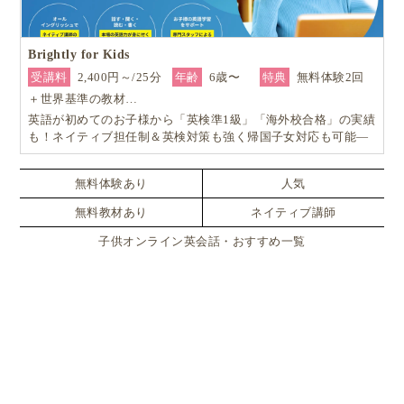
Brightly for Kids
受講料
2,400円～/25分
年齢
6歳〜
特典
無料体験2回
＋世界基準の教材…
英語が初めてのお子様から「英検準1級」「海外校合格」の実績
も！ネイティブ担任制＆英検対策も強く帰国子女対応も可能―
小学生からの4技能本格英会話『Brightly for Kids｜ブライトリ
ー』
無料体験あり
人気
無料教材あり
ネイティブ講師
子供オンライン英会話・おすすめ一覧