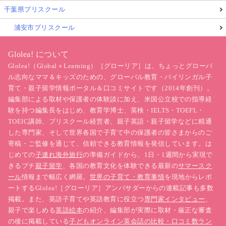
千葉県プリスクール
浦安市プリスクール
Glolea! について
Glolea!（Global＋Learning）［グローリア］は、ちょっとグローバ
ル志向なママ＆キッズのための、グローバル教育・バイリンガル子
育て・親子留学情報ポータル＆口コミサイトです（2014年創刊）。
編集部による取材や保護者の体験談に加え、米国公立校での指導経
験を持つ編集長をはじめ、教育学博士、英検・IELTS・TOEFL・
TOEIC講師、プリスクール経営者、親子英語・親子留学などに精通
した専門家、そして世界各国で子育て中の保護者の皆さまからのご
寄稿・ご監修を通じて、信頼できる教育情報を発信しています。は
じめての
子連れ海外旅行
の準備ガイドから、1日・1週間から実現で
きるプチ
親子留学
、各国の教育文化を体験できる最新の
サマースク
ール
情報まで幅広く網羅。
世界の子育て・教育事情
を現地からレポ
ートするGlolea!［グローリア］アンバサダーからの連載記事も多数
掲載。また、英語子育てや英語教育に役立つ
専門家インタビュー
、
親子で楽しめる
英語絵本
の紹介、編集部が実際に取材・厳正な審査
の後に掲載している
子どもオンライン英会話の比較・口コミ数ラン