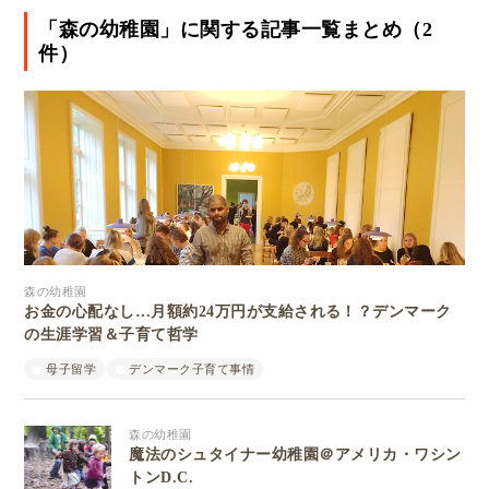
「森の幼稚園」に関する記事一覧まとめ（2
件）
森の幼稚園
お金の心配なし…月額約24万円が支給される！？デンマーク
の生涯学習＆子育て哲学
母子留学
デンマーク子育て事情
森の幼稚園
魔法のシュタイナー幼稚園＠アメリカ・ワシン
トンD.C.