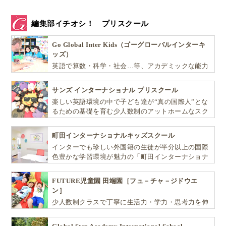
編集部イチオシ！ プリスクール
Go Global Inter Kids（ゴーグローバルインターキ
ッズ）
英語で算数・科学・社会…等、アカデミックな能力
や探究心を飛躍的に伸ばし世界で活躍する子ども達
を育む少人数制のプリスクールです。
サンズ インターナショナル プリスクール
楽しい英語環境の中で子ども達が“真の国際人”とな
るための基礎を育む少人数制のアットホームなスク
ールです
町田インターナショナルキッズスクール
インターでも珍しい外国籍の生徒が半分以上の国際
色豊かな学習環境が魅力の「町田インターナショナ
ルキッズスクール」。
FUTURE児童園 田端園［フュ－チャ－ジドウエ
ン］
少人数制クラスで丁寧に生活力・学力・思考力を伸
ばしお子様の可能性を広げます！