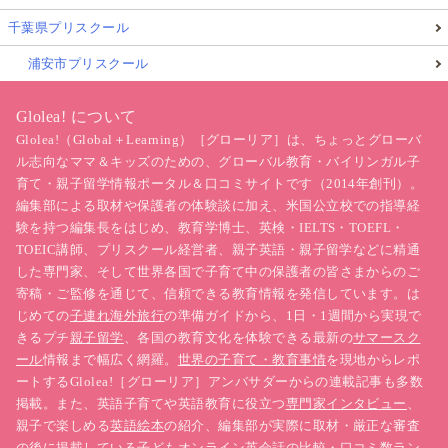
千葉県プリスクール
浦安市プリスクール
Glolea! について
Glolea!（Global＋Learning）［グローリア］は、ちょっとグローバ
ル志向なママ＆キッズのための、グローバル教育・バイリンガル子
育て・親子留学情報ポータル＆口コミサイトです（2014年創刊）。
編集部による取材や保護者の体験談に加え、米国公立校での指導経
験を持つ編集長をはじめ、教育学博士、英検・IELTS・TOEFL・
TOEIC講師、プリスクール経営者、親子英語・親子留学などに精通
した専門家、そして世界各国で子育て中の保護者の皆さまからのご
寄稿・ご監修を通じて、信頼できる教育情報を発信しています。は
じめての
子連れ海外旅行
の準備ガイドから、1日・1週間から実現で
きるプチ
親子留学
、各国の教育文化を体験できる最新の
サマースク
ール
情報まで幅広く網羅。
世界の子育て・教育事情
を現地からレポ
ートするGlolea!［グローリア］アンバサダーからの連載記事も多数
掲載。また、英語子育てや英語教育に役立つ
専門家インタビュー
、
親子で楽しめる
英語絵本
の紹介、編集部が実際に取材・厳正な審査
の後に掲載している
子どもオンライン英会話の比較・口コミ数ラン