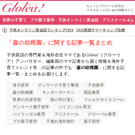
ちょっとグローバル志向な
ママ＆キッズのための情報サイト
グ
世界の子育て
プチ親子留学
子供オンライン英会話
プリスクール＆英
ロ
子供オンライン英会話ランキング2026
2026英語サマーキャンプ比較
ー
「森の幼稚園」に関する記事一覧まとめ
リ
子供英語の専門家＆海外在住ママであるGlolea!［グローリ
ア］アンバサダー、編集部のママ記者から届く情報＆海外子
ア
育てトレンド等…の記事の中でも「
森の幼稚園
」に関する記
ナ
事一覧・まとめをお届けします。
ビ
母子留学
デンマーク子育て事情
子供留学
森の幼稚園
キンダーガーテン
英語教育
世界の生涯学習
親の学び直し
フォルケホイスコーレ
デンマーク親子留学
バイリンガル育児
バイリンガル教育
プリスクール
グローバル教育
プチ親子留学
子連れ海外旅行
親子留学