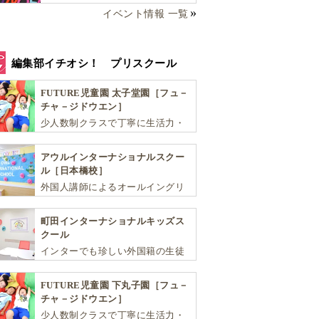
イベント情報 一覧
編集部イチオシ！ プリスクール
FUTURE児童園 太子堂園［フュ－
チャ－ジドウエン］
少人数制クラスで丁寧に生活力・
学力・思考力を伸ばしお子様の可
能性を広げます！
アウルインターナショナルスクー
ル［日本橋校］
外国人講師によるオールイングリ
ッシュにこだわった少人数制のス
クールです。子ども達が英語を学
町田インターナショナルキッズス
ぶだけではなく、英語で学ぶ環境
クール
を提供します！
インターでも珍しい外国籍の生徒
が半分以上の国際色豊かな学習環
境が魅力の「町田インターナショ
FUTURE児童園 下丸子園［フュ－
ナルキッズスクール」。
チャ－ジドウエン］
少人数制クラスで丁寧に生活力・