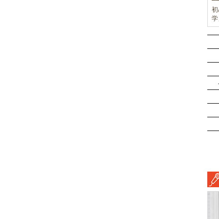
初
学
前
ド
ル
挑