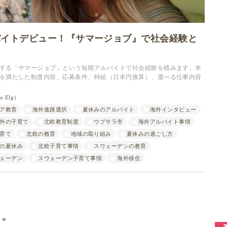
バイトデビュー！『サマージョブ』で社会経験と
】
する「サマージョブ」という短期アルバイトで社会経験を積みます。本
を満たした制度内容、応募条件、時給（日本円換算）、選べる仕事内容
 Elg）
ア教育
海外進路選択
夏休みのアルバイト
海外インタビュー
外の子育て
北欧教育制度
ウプサラ市
海外アルバイト事情
育て
北欧の教育
地域の取り組み
夏休みの過ごし方
の夏休み
北欧子育て事情
スウェーデンの教育
ェーデン
スウェーデン子育て事情
海外移住
ミ