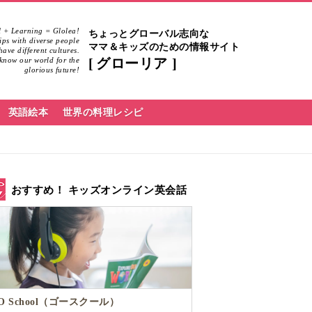
 + Learning = Glolea!
ちょっとグローバル志向な
hips with diverse people
ママ＆キッズのための情報サイト
ave different cultures.
know our world for the
グローリア
glorious future!
英語絵本
世界の料理レシピ
おすすめ！ キッズオンライン英会話
O School（ゴースクール）