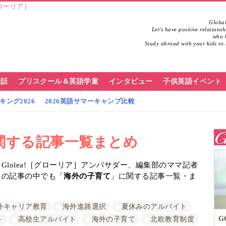
グローリア］
Global
Let's have positive relations
who h
Study abroad with your kids to 
会話
プリスクール＆英語学童
インタビュー
子供英語イベント
ング2026
2026英語サマーキャンプ比較
関する記事一覧まとめ
lolea!［グローリア］アンバサダー、編集部のママ記者
…の記事の中でも「
海外の子育て
」に関する記事一覧・ま
外キャリア教育
海外進路選択
夏休みのアルバイト
G
ト
高校生アルバイト
海外の子育て
北欧教育制度