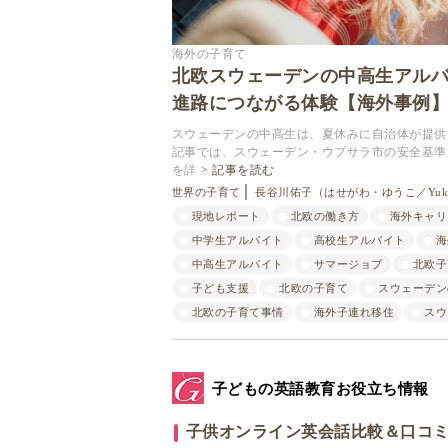
海外の子育て
北欧スウェーデンの中高生アル
進路につながる体験【海外事例
スウェーデンの中高生は、夏休みに自治体が提供
記事では、スウェーデン・ウプサラ市の安全基準
を詳
記事を読む
世界の子育て
長谷川佑子（はせがわ・ゆうこ／Yuko
現地レポート
北欧の働き方
海外キャリ
中学生アルバイト
高校生アルバイト
海
中高生アルバイト
サマージョブ
北欧子
子ども支援
北欧の子育て
スウェーデン
北欧の子育て事情
海外子連れ移住
スウ
子どもの英語教育お役立ち情報
子供オンライン英会話比較＆口コ