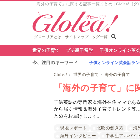
「海外の子育て」に関する記事一覧まとめ | Glolea!［
グローリアとは
サイトマップ
タグ一覧
グ
世界の子育て
プチ親子留学
子供オンライン英
ロ
今、注目のキーワード
子供オンライン英会話ランキ
ー
Glolea!
世界の子育て
海外の子育て
リ
「海外の子育て」に
ア
子供英語の専門家＆海外在住ママであるG
ナ
から届く情報＆海外子育てトレンド等
ビ
とめをお届けします。
現地レポート
北欧の働き方
海
海外インタビュー
中学生アルバイ