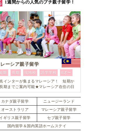
1週間からの人気のプチ親子留学！
マレーシア親子留学
短期
長期
現地校
語学学校
0才〜
名インターが集まるマレーシア！ 短期か
長期までご案内可能★マレーシア在住の日
人留学コーディネーターがお子様お一人お
とりに合ったワンランク上のマレーシア親
カナダ親子留学
ニュージーランド
留学をカスタマイズ
オーストラリア
マレーシア親子留学
イギリス親子留学
セブ親子留学
国内留学＆国内英語ホームステイ