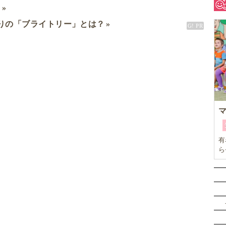
ド
りの「ブライトリー」とは？
有
ら
本
ひ
子