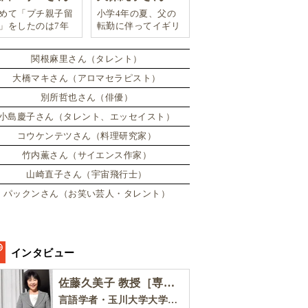
めて「プチ親子留
小学4年の夏、父の
」をしたのは7年
転勤に伴ってイギリ
。娘は2週間ロン
スに引っ越した。
ンのサマースクー
関根麻里さん（タレント）
に通い、英語劇に
戦したり、
大橋マキさん（アロマセラピスト）
別所哲也さん（俳優）
小島慶子さん（タレント、エッセイスト）
コウケンテツさん（料理研究家）
竹内薫さん（サイエンス作家）
山崎直子さん（宇宙飛行士）
パックンさん（お笑い芸人・タレント）
インタビュー
佐藤久美子 教授［専門家インタビュー］
言語学者・玉川大学大学院教育学研究科 教授・NHK「えいごであそぼ」総合指導