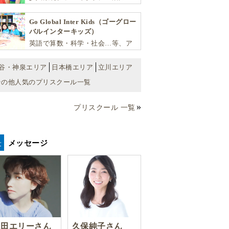
学力・思考力を伸ばしお子様の可
能性を広げます！
Go Global Inter Kids（ゴーグロー
バルインターキッズ）
英語で算数・科学・社会…等、ア
カデミックな能力や探究心を飛躍
的に伸ばし世界で活躍する子ども
谷・神泉エリア
日本橋エリア
立川エリア
達を育む少人数制のプリスクール
その他人気のプリスクール一覧
です。
プリスクール 一覧
メッセージ
豊田エリーさん
久保純子さん