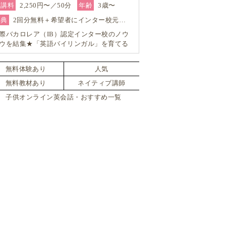
受講料
2,250円〜／50分
年齢
3歳〜
特典
2回分無料＋希望者にインター校元…
際バカロレア（IB）認定インター校のノウ
ウを結集★「英語バイリンガル」を育てる
ンライン・スクール「GO School（ゴースク
ル）」
無料体験あり
人気
無料教材あり
ネイティブ講師
子供オンライン英会話・おすすめ一覧