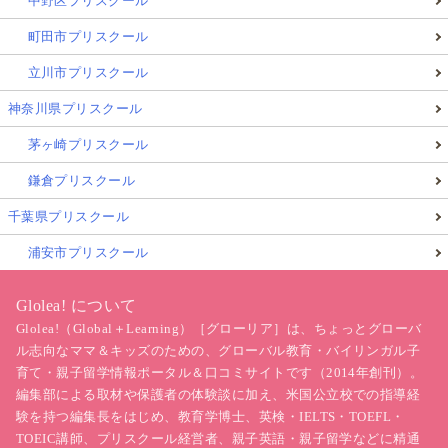
中野区プリスクール
めの支援と地域の工夫とは？
町田市プリスクール
令和の現役高校生「アルバイト経験なし」が５割
超え！？その一部を大公開［株式会社ワカモノリ
立川市プリスクール
サーチ］ from PR TIMES
神奈川県プリスクール
茅ヶ崎プリスクール
鎌倉プリスクール
記事をお読み頂きありがとうございました！
千葉県プリスクール
★
★
★
★
★
評価を送る
浦安市プリスクール
みんなの評価:
5
(
1
件)
Glolea! について
Glolea!（Global＋Learning）［グローリア］は、ちょっとグローバ
現地レポート
北欧の働き方
海外キャリア教育
ル志向なママ＆キッズのための、グローバル教育・バイリンガル子
海外進路選択
夏休みのアルバイト
海外インタビュー
育て・親子留学情報ポータル＆口コミサイトです（2014年創刊）。
編集部による取材や保護者の体験談に加え、米国公立校での指導経
中学生アルバイト
高校生アルバイト
海外の子育て
験を持つ編集長をはじめ、教育学博士、英検・IELTS・TOEFL・
北欧教育制度
ウプサラ市
海外アルバイト事情
TOEIC講師、プリスクール経営者、親子英語・親子留学などに精通