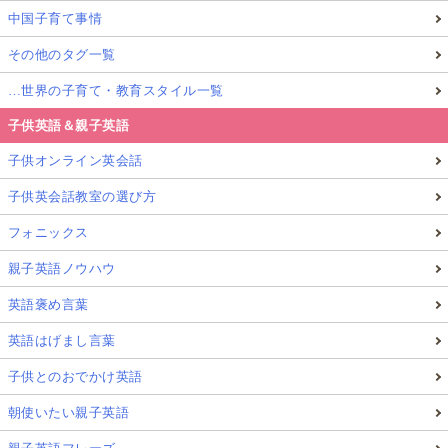
場を提供
しています。
中国子育て事情
その他のタグ一覧
年齢に応じた安全な職場を用意していることは、若者
…世界の子育て・教育スタイル一覧
にとっても保護者にとっても心強いです。
子供英語＆親子英語
さらに、サマージョブの経験は、ただの一時的な収入
子供オンライン英会話
源にとどまらず、その後の進路選択に影響を与えるこ
子供英会話教室の選び方
ともあります。
フォニックス
このように、
自分の将来について考えるきっかけをく
親子英語ノウハウ
れるのも、サマージョブの大きな魅力のひとつ
です。
英語褒め言葉
英語はげまし言葉
アルバイトを通して、
子どもたちは社会の一員として
の自覚や責任、協働する力
を身につけていきます。
子供とのおでかけ英語
朝使いたい親子英語
スウェーデンのようにその第一歩を社会全体で支える