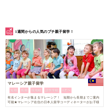
市が用意している仕事は多岐
にわたり、以下のような
職種があります。
1週間からの人気のプチ親子留学！
保育園や学童保育での補助
高齢者介護
障がい者支援
公園の清掃
施設内の清掃
図書館や文化施設での仕事
さらに、音楽に関心がある人には「Uppsala
マレーシア親子留学
Summerchestra」と呼ばれる音楽オーケストラ活動に参
短期
長期
現地校
語学学校
0才〜
加する選択肢もあり、高齢者施設で演奏を届けるやり
有名インターが集まるマレーシア！ 短期から長期までご案内
がいのある仕事も体験できます。
可能★マレーシア在住の日本人留学コーディネーターがお子様
お一人おひとりに合ったワンランク上のマレーシア親子留学を