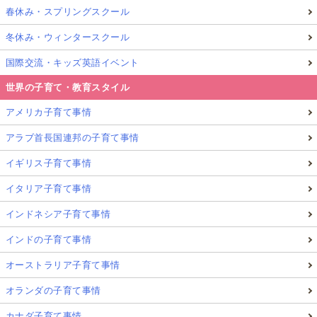
が、時間に追われることもなく、指導員もずっと一緒
春休み・スプリングスクール
にいるわけでもなく、のんびりとした仕事環境だった
冬休み・ウィンタースクール
といいます。
国際交流・キッズ英語イベント
しかし、
世界の子育て・教育スタイル
アメリカ子育て事情
アラブ首長国連邦の子育て事情
学校の職業体験とは異なり、責任ある仕事を任され、給
料をもらえる経験はとてもいい経験だった
イギリス子育て事情
イタリア子育て事情
インドネシア子育て事情
と語ってくれました。
インドの子育て事情
オーストラリア子育て事情
まとめ｜サマージョブが中高生にもたらす成
長・進路への影響
オランダの子育て事情
カナダ子育て事情