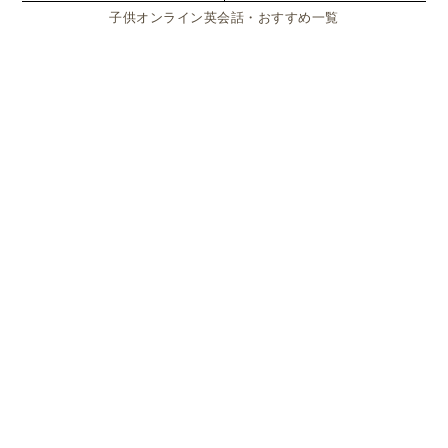
生徒はウプサラ市を通じて申し込み、全員が仕事を得
子供オンライン英会話・おすすめ一覧
られる仕組みです。希望職種は3つまで選択可能。
子どもと関わる業務を希望する場合は犯罪経歴証明書
の提出が必要
です。
スウェーデン中高生サマージョブで選べる仕
事内容＆職種一覧