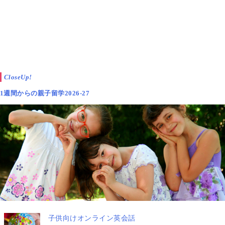
勤務先は大学病院の形成外科で、手術で使う医療備品
の整理などが担当だったといいます。
職場も仕事内容も特に希望して決まるというものでは
なかったと思うと、昔のことを思い出して話してくれ
ました。
CloseUp!
1週間からの親子留学2026-27
始めは病院に興味があったわけではありませんでした
が、外科医が手術の様子を見せてくれたり、Fikaの時
間に医療の話をしてくれるのが初めての体験で興味深
かったと語ります。
アンナは高校卒業後に薬剤実験に使用される動物のケ
アや処置について学ぶプログラムを専攻
したので、も
しかしたら彼女の初めてのサマージョブが彼女の進路
に少し影響を与えたのかもしれません。
子供向けオンライン英会話