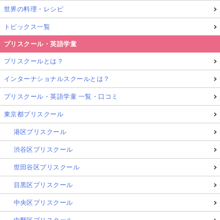
関連記事
世界の料理・レシピ
トピックス一覧
プリスクール・英語学童
プリスクールとは？
インターナショナルスクールとは？
プリスクール・英語学童 一覧・口コミ
東京都プリスクール
港区プリスクール
渋谷区プリスクール
世田谷区プリスクール
スウェーデン子育て事情 from Glolea!［グローリ
目黒区プリスクール
ア］
中央区プリスクール
【北欧子育て】スウェーデンの夏休みは2か月！共
働き社会でも長期休暇中に子どもが孤立しないた