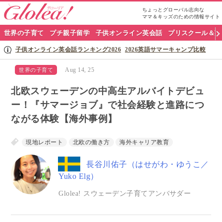
ちょっとグローバル志向な
ママ＆キッズのための情報サイト
グ
世界の子育て
プチ親子留学
子供オンライン英会話
プリスクール＆英
ロ
子供オンライン英会話ランキング2026
2026英語サマーキャンプ比較
ー
Aug 14, 25
世界の子育て
リ
北欧スウェーデンの中高生アルバイトデビュ
ア
ー！『サマージョブ』で社会経験と進路につ
ながる体験【海外事例】
ナ
ビ
現地レポート
北欧の働き方
海外キャリア教育
長谷川佑子（はせがわ・ゆうこ／
Yuko Elg）
Glolea! スウェーデン子育てアンバサダー