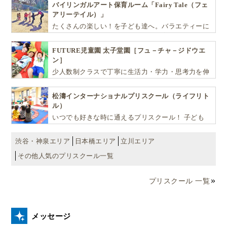
バイリンガルアート保育ルーム「Fairy Tale（フェ
アリーテイル）」
高校生は民間企業や団体に応募できる！市の
たくさんの楽しい！を子ども達へ。バラエティーに
求人フェア「サマージョブ・フェア」とは？
富んだプログラムとバイリンガル保育で子供達の
『生きる力』を育てます。
FUTURE児童園 太子堂園［フュ－チャ－ジドウエ
ン］
少人数制クラスで丁寧に生活力・学力・思考力を伸
ばしお子様の可能性を広げます！
松濤インターナショナルプリスクール（ライフリト
ル）
いつでも好きな時に通えるプリスクール！ 子ども
達一人ひとりの個性を尊重し、想像力豊かな感性、
自ら進んで学ぶこと、考える力を育みます
渋谷・神泉エリア
日本橋エリア
立川エリア
その他人気のプリスクール一覧
▲高校生はレストラン・カフェ・イベント運営など民間企業や団
プリスクール 一覧
体の「サマージョブ」に応募可能！
一方、高校の通常課程に通う生徒の場合は、自分で
メッセージ
レストラン