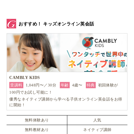
これは、初めて社会で働く経験をより良いものにする
ための制度です。
おすすめ！ キッズオンライン英会話
ここでは、スウェーデン第4の都市ウプサラ市の取り
組みをご紹介します。
ウプサラ市では、毎年夏休みに
中学生や高校生を対象
としたサマージョブ（夏の短期アルバイト）
を実施。
CAMBLY KIDS
若者が社会経験を積みながら、自分でお金を稼ぐ力を
受講料
1,048円〜／30分
年齢
4歳〜
特典
初回体験が
学び、将来の進路選択にもつながる貴重な機会
となっ
100円でお試し可能に！
ています。
優秀なネイティブ講師から学べる子供オンライン英会話をお得
に開始！
応募できるのは主に中学9年生（スウェーデンの学制
無料体験あり
人気
でいう「årskurs 9」）以上。
無料教材あり
ネイティブ講師