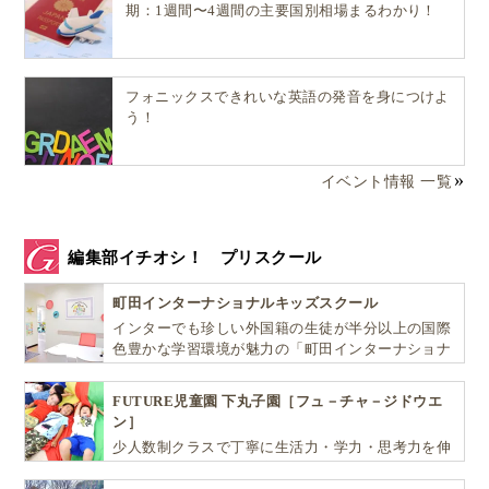
期：1週間〜4週間の主要国別相場まるわかり！
勤務時間は週あたり最大で90時間までと定められてい
ます（職場によって若干異なる場合があります）。
フォニックスできれいな英語の発音を身につけよ
う！
給料については、年齢や在籍している課程によって異
なりますが、2025年の時点では、
イベント情報 一覧
中学9年生：約84.50クローナ（約1,200円／時給）
18歳以上：約107.50クローナ（約1,530円／時給）
編集部イチオシ！ プリスクール
が支払われます。
町田インターナショナルキッズスクール
インターでも珍しい外国籍の生徒が半分以上の国際
いずれも、有給休暇分（13%）を含んだ金額となって
色豊かな学習環境が魅力の「町田インターナショナ
おり、実際の給料は勤務が終了した翌月の27日に振り
ルキッズスクール」。
込まれます。
FUTURE児童園 下丸子園［フュ－チャ－ジドウエ
ン］
※上記日本円は1スウェーデンクローナ＝14.2円、2025年8月の
少人数制クラスで丁寧に生活力・学力・思考力を伸
レートで概算。
ばしお子様の可能性を広げます！