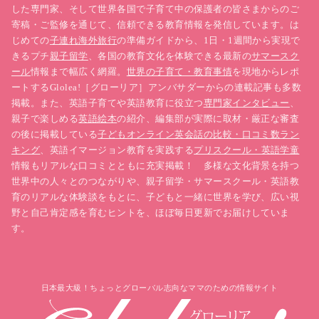
中高生アルバイト
サマージョブ
北欧子育て
した専門家、そして世界各国で子育て中の保護者の皆さまからのご
北欧の教育
地域の取り組み
夏休みの過ごし方
寄稿・ご監修を通じて、信頼できる教育情報を発信しています。は
じめての
子連れ海外旅行
の準備ガイドから、1日・1週間から実現で
子ども支援
北欧の子育て
スウェーデンの夏休み
きるプチ
親子留学
、各国の教育文化を体験できる最新の
サマースク
北欧子育て事情
スウェーデンの教育
ール
情報まで幅広く網羅。
世界の子育て・教育事情
を現地からレポ
北欧の子育て事情
海外子連れ移住
スウェーデン
ートするGlolea!［グローリア］アンバサダーからの連載記事も多数
掲載。また、英語子育てや英語教育に役立つ
専門家インタビュー
、
スウェーデン子育て事情
海外移住
親子で楽しめる
英語絵本
の紹介、編集部が実際に取材・厳正な審査
この記事を執筆したGlolea!アンバサダー
の後に掲載している
子どもオンライン英会話の比較・口コミ数ラン
キング
、英語イマージョン教育を実践する
プリスクール・英語学童
長谷川佑子（はせがわ・ゆうこ／
情報もリアルな口コミとともに充実掲載！ 多様な文化背景を持つ
Yuko Elg）
世界中の人々とのつながりや、親子留学・サマースクール・英語教
育のリアルな体験談をもとに、子どもと一緒に世界を学び、広い視
Glolea! スウェーデン子育てアンバサダー
野と自己肯定感を育むヒントを、ほぼ毎日更新でお届けしていま
ウプサラ
す。
Ho
日本最大級！ちょっとグローバル志向なママのための情報サイト
2008年からスウェーデン王国、ウプサラで暮らしています。スウ
ェーデン人の夫、3歳の娘の3人家族。森でのベリー摘み、湖での