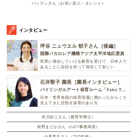
パックンさん（お笑い芸人・タレント）
おり、スウェーデンならではの教育理念や社会参加の
精神が息づいている
と言えるでしょう。
インタビュー
興味がある方は、市の公式ウェブサイトで詳細を確認
し、早めの準備をおすすめします。
坪谷 ニュウエル 郁子さん［後編］
国際バカロレア機構アジア太平洋地区委員
世界に発信していける教育を受けて、日本人で
現地スウェーデン人に聞く！
あることに自信を持って発信して欲しい
初めてのサマージョブ体験談【現地インタビ
ュー】
石井聖子 園長［園長インタビュー］
職場のお茶時間「FIKA」で、スウェーデン人の
バイリンガルアート保育ルーム「Fairy Tale（フェアリーテイル）」
日本・世界各国の保育現場に携わったからこそ
30代女性管理職（アンナ）
見えてきた目指す保育のあり方
19歳大学生の男性
井川好ニさん（教育学博士）
2人に初めてのサマージョブ体験を伺いました。
辰野まどかさん（GiFT事務局長）
小暮真久さん（TFT代表）