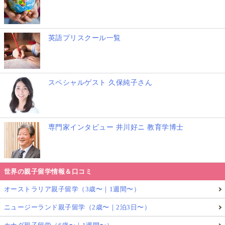
19歳男性の教会サマージョブ体験と学んだこと
英語プリスクール一覧
スペシャルゲスト 久保純子さん
専門家インタビュー 井川好ニ 教育学博士
世界の親子留学情報＆口コミ
オーストラリア親子留学（3歳〜｜1週間〜）
現在、スウェーデンの北の街で社会インフラ計画につ
ニュージーランド親子留学（2歳〜｜2泊3日〜）
いて大学で勉強している19歳の男性は、夏休みに家族