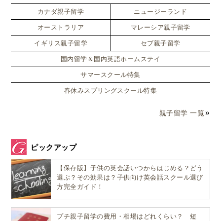
カスタマイズ
カナダ親子留学
ニュージーランド
3週間のサマージョブ！勤務時間・給料はいく
ら？
オーストラリア
マレーシア親子留学
イギリス親子留学
セブ親子留学
国内留学＆国内英語ホームステイ
サマースクール特集
春休みスプリングスクール特集
親子留学 一覧
ピックアップ
【保存版】子供の英会話いつからはじめる？どう
選ぶ？その効果は？子供向け英会話スクール選び
方完全ガイド！
サマージョブは夏休み中の3週間（6月中旬〜7月初旬
頃）に行われます
。
プチ親子留学の費用・相場はどれくらい？ 短