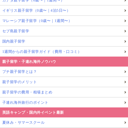
カナダ親子留学（6歳〜｜1週間〜）
と過ごすために地元ウプサラに戻り、家族と暮らしな
イギリス親子留学（0歳〜｜4泊5日〜）
がら、4週間にわたり高齢者施設で認知症ケアスタッ
マレーシア親子留学（0歳〜｜1週間〜）
フとして働いています。
セブ島親子留学
彼の初めてのサマージョブは教会での警備員という仕
国内親子留学
事だったそうです
。
1週間からの親子留学ガイド（費用・口コミ）
親子留学・子連れ海外ノウハウ
教会の警備？
プチ親子留学とは？
親子留学のメリット
と思い仕事内容を聞いてみると、業務は主に教会墓地
親子留学の費用・相場まとめ
の清掃や草むしりだったそうです。
子連れ海外旅行のポイント
英語キャンプ・国内外イベント最新
さらに時々あるお葬式でのお手伝いや、教会を見てき
夏休み・サマースクール
た観光客の対応など比較的幅広い内容だったようです