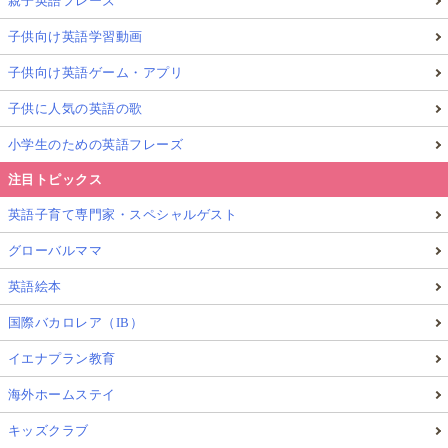
親子英語フレーズ
仕組みがある
ことは、子どもたちの成長を丁寧に見守
子供向け英語学習動画
る文化のあらわれなのかもしれません。
子供向け英語ゲーム・アプリ
人生初のアルバイトが、子どもたちにとって楽しく、
子供に人気の英語の歌
誇らしい思い出となるよう、周囲の大人も温かく見守
小学生のための英語フレーズ
っていきたいものです。
注目トピックス
次回は、
英語子育て専門家・スペシャルゲスト
グローバルママ
英語絵本
夏休みの起業体験！スウェーデンの高校生向けビジネス
支援プログラム「Rookie Startups」
国際バカロレア（IB）
イエナプラン教育
をテーマにお届けします。お楽しみに！
海外ホームステイ
キッズクラブ