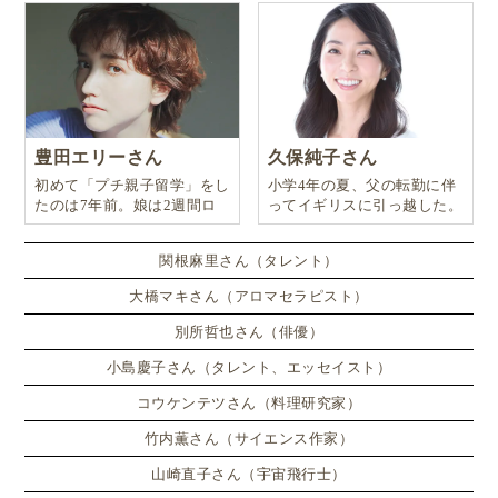
カフェ
イベント運営
…などの民間企業や団体に応募します。
ウプサラ市は直接の雇用は行いませんが、求人を紹介
豊田エリーさん
久保純子さん
するフェアなどを通じてサポートを行っています。
初めて「プチ親子留学」をし
小学4年の夏、父の転勤に伴
たのは7年前。娘は2週間ロ
ってイギリスに引っ越した。
ンドンのサマースクールに通
たとえば、毎年3月に開催される「サマージョブ・フ
い、英語劇に挑戦したり、
関根麻里さん（タレント）
ェア」では、実際に参加して仕事を探すことが可能で
大橋マキさん（アロマセラピスト）
す。
別所哲也さん（俳優）
このように、ウプサラ市のサマージョブ制度は、若者
小島慶子さん（タレント、エッセイスト）
にとって
働くことの大切さや喜びを学べる
非常に意義
コウケンテツさん（料理研究家）
のある制度です。
竹内薫さん（サイエンス作家）
山崎直子さん（宇宙飛行士）
誰もが平等に働くチャンスを得られるよう配慮されて