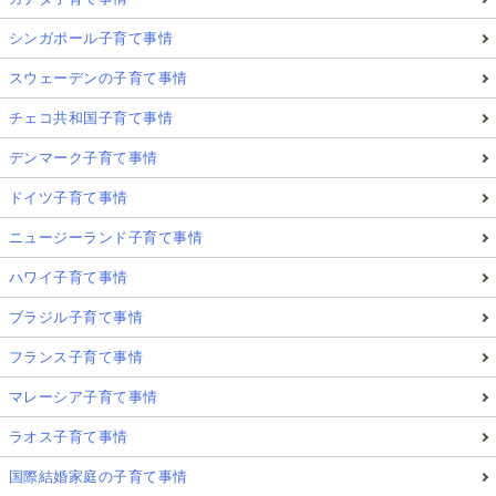
シンガポール子育て事情
スウェーデンの子育て事情
チェコ共和国子育て事情
デンマーク子育て事情
ドイツ子育て事情
ニュージーランド子育て事情
ハワイ子育て事情
ブラジル子育て事情
初めてのアルバイトは、子どもたちにとって「働くこ
と」の意味や、社会の中での自分の役割を実感する貴
フランス子育て事情
重な一歩
です。
マレーシア子育て事情
ラオス子育て事情
こうした経験を子どもたちが安心して積めるよう
、ス
ウェーデンでは自治体がしっかりと制度を整え、働く
国際結婚家庭の子育て事情