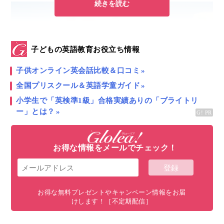
続きを読む
子どもの英語教育お役立ち情報
子供オンライン英会話比較＆口コミ
全国プリスクール＆英語学童ガイド
小学生で「英検準1級」合格実績ありの「ブライトリ
ー」とは？
お得な情報をメールでチェック！
▲スウェーデンでは市町村のサポートで中学生（9年生以降）から
アルバイトデビューができるってホント！？若者が社会経験を積
みながら、自分でお金を稼ぐ力を学び、将来の進路選択にもつな
がる貴重な経験につながる教育的な機会を創出！
お得な無料プレゼントやキャンペーン情報をお届
けします！［不定期配信］
夏休みは初めてのアルバイトに挑戦する子ども達もた
くさんいると思います。