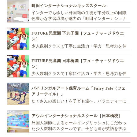
町田インターナショナルキッズスクール
インターでも珍しい外国籍の生徒が半分以上の国際
色豊かな学習環境が魅力の「町田インターナショナ
ルキッズスクール」。
FUTURE児童園 下丸子園［フュ－チャ－ジドウエ
ン］
少人数制クラスで丁寧に生活力・学力・思考力を伸
ばしお子様の可能性を広げます！
FUTURE児童園 日本橋園［フュ－チャ－ジドウエ
ン］
少人数制クラスで丁寧に生活力・学力・思考力を伸
ばしお子様の可能性を広げます！
バイリンガルアート保育ルーム「Fairy Tale（フェ
アリーテイル）」
たくさんの楽しい！を子ども達へ。バラエティーに
富んだプログラムとバイリンガル保育で子供達の
『生きる力』を育てます。
アウルインターナショナルスクール［日本橋校］
外国人講師によるオールイングリッシュにこだわっ
た少人数制のスクールです。子ども達が英語を学ぶ
だけではなく、英語で学ぶ環境を提供します！