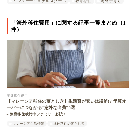
インターナショナルスクール
教育移住
海外子育て
「海外移住費用」に関する記事一覧まとめ（1
件）
海外移住費用
【マレーシア移住の落とし穴】生活費が安いは誤解!? 予算オ
ーバーにつながる“意外な出費”5選
– 教育移住検討中ファミリー必読！
マレーシア生活情報
海外移住の落とし穴