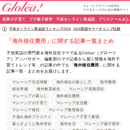
ちょっとグローバル志向な
ママ＆キッズのための情報サイト
グ
世界の子育て
プチ親子留学
子供オンライン英会話
プリスクール＆英
ロ
子供オンライン英会話ランキング2026
2026英語サマーキャンプ比較
ー
「海外移住費用」に関する記事一覧まとめ
リ
子供英語の専門家＆海外在住ママであるGlolea!［グローリ
ア］アンバサダー、編集部のママ記者から届く情報＆海外子
ア
育てトレンド等…の記事の中でも「
海外移住費用
」に関する
ナ
記事一覧・まとめをお届けします。
ビ
マレーシア生活情報
海外移住の落とし穴
留学費用
移住準備
海外教育移住
マレーシア長期滞在
マレーシアの暮らし
海外移住費用
マレーシアの子育て
マレーシア生活費
マレーシア移住
マレーシア教育移住
子連れ海外プチステイ
マレーシア子育て事情
暮らすように海外滞在
海外生活
マレーシア親子留学