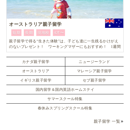
オーストラリア親子留学
短期
長期
現地校
4才〜
親子留学で得る“生きた体験”は、子ども達に一生残るかけがえ
のないプレゼント！ ワーキングマザーにもおすすめ！ 1週間
からはじめるオーストラリア親子留学
カナダ親子留学
ニュージーランド
オーストラリア
マレーシア親子留学
イギリス親子留学
セブ親子留学
国内留学＆国内英語ホームステイ
サマースクール特集
春休みスプリングスクール特集
親子留学 一覧