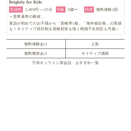
Brightly for Kids
受講料
2,400円～/25分
年齢
6歳〜
特典
無料体験2回
＋世界基準の教材…
英語が初めてのお子様から「英検準1級」「海外校合格」の実績
も！ネイティブ担任制＆英検対策も強く帰国子女対応も可能―
小学生からの4技能本格英会話『Brightly for Kids｜ブライトリ
ー』
無料体験あり
人気
無料教材あり
ネイティブ講師
子供オンライン英会話・おすすめ一覧