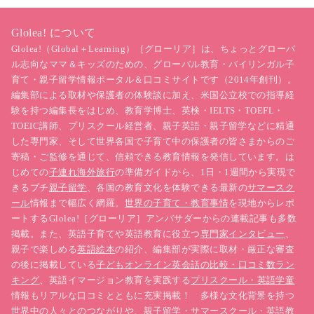
Glolea! について
Glolea!（Global＋Learning）［グローリア］は、ちょっとグローバ
ル志向なママ＆キッズのための、グローバル教育・バイリンガル子
育て・親子留学情報ポータル＆口コミサイトです（2014年創刊）。
編集部による取材や保護者の体験談に加え、米国公立校での指導経
験を持つ編集長をはじめ、教育学博士、英検・IELTS・TOEFL・
TOEIC講師、プリスクール経営者、親子英語・親子留学などに精通
した専門家、そして世界各国で子育て中の保護者の皆さまからのご
寄稿・ご監修を通じて、信頼できる教育情報を発信しています。は
じめての
子連れ海外旅行
の準備ガイドから、1日・1週間から実現で
きるプチ
親子留学
、各国の教育文化を体験できる最新の
サマースク
ール
情報まで幅広く網羅。
世界の子育て・教育事情
を現地からレポ
ートするGlolea!［グローリア］アンバサダーからの連載記事も多数
掲載。また、英語子育てや英語教育に役立つ
専門家インタビュー
、
親子で楽しめる
英語絵本
の紹介、編集部が実際に取材・厳正な審査
の後に掲載している
子どもオンライン英会話の比較・口コミ数ラン
キング
、英語イマージョン教育を実践する
プリスクール・英語学童
情報もリアルな口コミとともに充実掲載！ 多様な文化背景を持つ
世界中の人々とのつながりや、親子留学・サマースクール・英語教