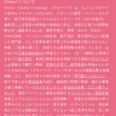
Glolea! について
Glolea!（Global＋Learning）［グローリア］は、ちょっとグローバ
ル志向なママ＆キッズのための、グローバル教育・バイリンガル子
育て・親子留学情報ポータル＆口コミサイトです（2014年創刊）。
編集部による取材や保護者の体験談に加え、米国公立校での指導経
験を持つ編集長をはじめ、教育学博士、英検・IELTS・TOEFL・
TOEIC講師、プリスクール経営者、親子英語・親子留学などに精通
した専門家、そして世界各国で子育て中の保護者の皆さまからのご
寄稿・ご監修を通じて、信頼できる教育情報を発信しています。は
じめての
子連れ海外旅行
の準備ガイドから、1日・1週間から実現で
きるプチ
親子留学
、各国の教育文化を体験できる最新の
サマースク
ール
情報まで幅広く網羅。
世界の子育て・教育事情
を現地からレポ
ートするGlolea!［グローリア］アンバサダーからの連載記事も多数
掲載。また、英語子育てや英語教育に役立つ
専門家インタビュー
、
親子で楽しめる
英語絵本
の紹介、編集部が実際に取材・厳正な審査
の後に掲載している
子どもオンライン英会話の比較・口コミ数ラン
キング
、英語イマージョン教育を実践する
プリスクール・英語学童
情報もリアルな口コミとともに充実掲載！ 多様な文化背景を持つ
世界中の人々とのつながりや、親子留学・サマースクール・英語教
育のリアルな体験談をもとに、子どもと一緒に世界を学び、広い視
野と自己肯定感を育むヒントを、ほぼ毎日更新でお届けしていま