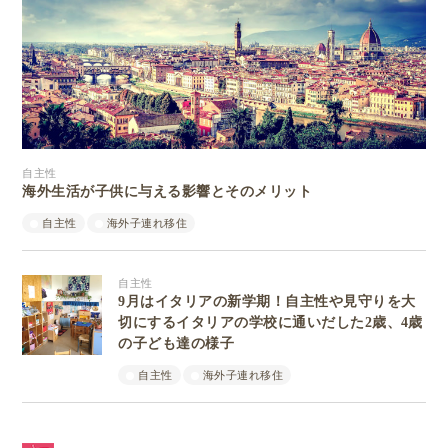
自主性
海外生活が子供に与える影響とそのメリット
自主性
海外子連れ移住
自主性
9月はイタリアの新学期！自主性や見守りを大
切にするイタリアの学校に通いだした2歳、4歳
の子ども達の様子
自主性
海外子連れ移住