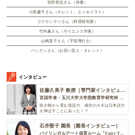
別所哲也さん（俳優）
小島慶子さん（タレント、エッセイスト）
コウケンテツさん（料理研究家）
竹内薫さん（サイエンス作家）
山崎直子さん（宇宙飛行士）
パックンさん（お笑い芸人・タレント）
インタビュー
佐藤久美子 教授［専門家インタビュー］
言語学者・玉川大学大学院教育学研究科 教授・NHK「えいごであそぼ」総合指導
幼少期から育む英語力、成功のカギは日本語力
を伸ばすことにあった！？
石井聖子 園長［園長インタビュー］
バイリンガルアート保育ルーム「Fairy Tale（フェアリーテイル）」