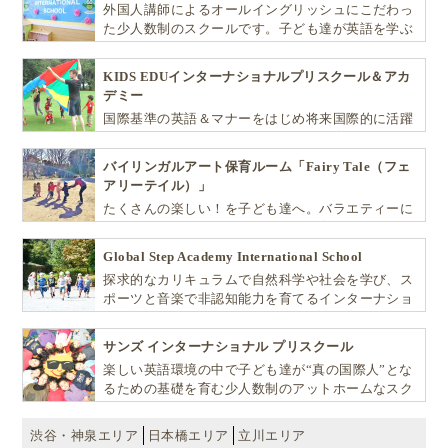
外国人講師によるオールイングリッシュにこだわっ
た少人数制のスクールです。子ども達が英語を学ぶ
だけではなく、英語で学ぶ環境を提供します！
KIDS EDUインターナショナルプリスクール＆アカ
デミー
国際基準の英語＆マナーをはじめ将来国際的に活躍
できるリーダーとしての多様な資質を育む「KIDS
EDU（キッズ・エデュ）」は幼児から小学生まで一
バイリンガルアート保育ルーム「Fairy Tale（フェ
貫して学べる充実のカリキュラムが魅力です
アリーテイル）」
たくさんの楽しい！を子ども達へ。バラエティーに
富んだプログラムとバイリンガル保育で子供達の
『生きる力』を育てます。
Global Step Academy International School
探求的なカリキュラムで自然科学や社会を学び、ス
ポーツと音楽で非認知能力を育てるインターナショ
ナル・プリスクールです。
サンズ インターナショナル プリスクール
楽しい英語環境の中で子ども達が“真の国際人”とな
るための基礎を育む少人数制のアットホームなスク
ールです
渋谷・神泉エリア
日本橋エリア
立川エリア