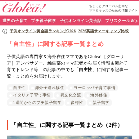
ちょっとグローバル志向な
ママ＆キッズのための情報サイト
グ
世界の子育て
プチ親子留学
子供オンライン英会話
プリスクール＆英
ロ
子供オンライン英会話ランキング2026
2026英語サマーキャンプ比較
ー
「自主性」に関する記事一覧まとめ
リ
子供英語の専門家＆海外在住ママであるGlolea!［グローリ
ア］アンバサダー、編集部のママ記者から届く情報＆海外子
ア
育てトレンド等…の記事の中でも「
自主性
」に関する記事一
ナ
覧・まとめをお届けします。
ビ
自主性
海外子連れ移住
ヨーロッパ子育て事情
イタリア子育て事情
異文化交流
海外移住
1週間からのプチ親子留学
多様性
親子留学
「自主性」に関する記事一覧まとめ（2件）