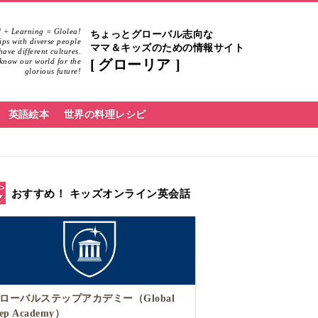
 + Learning = Glolea!
ちょっとグローバル志向な
hips with diverse people
ママ＆キッズのための情報サイト
ave different cultures.
know our world for the
グローリア
glorious future!
英語絵本
世界の料理レシピ
おすすめ！ キッズオンライン英会話
ローバルステップアカデミー（Global
tep Academy）