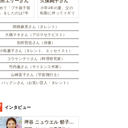
豊田エリーさん
久保純子さん
めて「プチ親子留
小学4年の夏、父の
」をしたのは7年
転勤に伴ってイギリ
。娘は2週間ロン
スに引っ越した。
ンのサマースクー
関根麻里さん（タレント）
に通い、英語劇に
戦したり、
大橋マキさん（アロマセラピスト）
別所哲也さん（俳優）
小島慶子さん（タレント、エッセイスト）
コウケンテツさん（料理研究家）
竹内薫さん（サイエンス作家）
山崎直子さん（宇宙飛行士）
パックンさん（お笑い芸人・タレント）
インタビュー
坪谷 ニュウエル 郁子さん［後編］