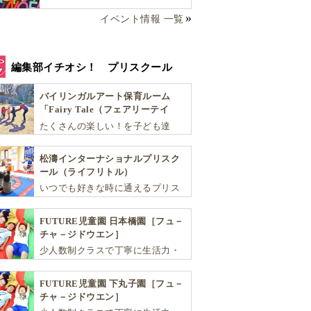
イベント情報 一覧
編集部イチオシ！ プリスクール
バイリンガルアート保育ルーム
「Fairy Tale（フェアリーテイ
ル）」
たくさんの楽しい！を子ども達
へ。バラエティーに富んだプログ
ラムとバイリンガル保育で子供達
松濤インターナショナルプリスク
の『生きる力』を育てます。
ール（ライフリトル）
いつでも好きな時に通えるプリス
クール！ 子ども達一人ひとりの個
性を尊重し、想像力豊かな感性、
FUTURE児童園 日本橋園［フュ－
自ら進んで学ぶこと、考える力を
チャ－ジドウエン］
育みます
少人数制クラスで丁寧に生活力・
学力・思考力を伸ばしお子様の可
能性を広げます！
FUTURE児童園 下丸子園［フュ－
チャ－ジドウエン］