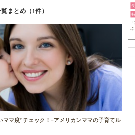
覧まとめ（1件）
「
ぶ
ョ
いママ度”チェック！−アメリカンママの子育てル