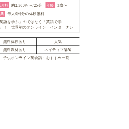
受講料
約2,300円～/25分
年齢
3歳〜
特典
最大9回分の体験無料
英語を学ぶ」のではなく「英語で学
」！ 世界初のオンライン・インターナシ
ナルスクールでネイティブ英語を目指す
無料体験あり
人気
無料教材あり
ネイティブ講師
子供オンライン英会話・おすすめ一覧