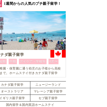
1週間からの人気のプチ親子留学！
カナダ親子留学
短期
中期
デイケア・学校等
0才〜
稚園・保育園に通う幼児のお子様から高校
まで。ホームステイ付きカナダ親子留学
カナダ親子留学
ニュージーランド
オーストラリア
マレーシア親子留学
イギリス親子留学
セブ親子留学
国内留学＆国内英語ホームステイ