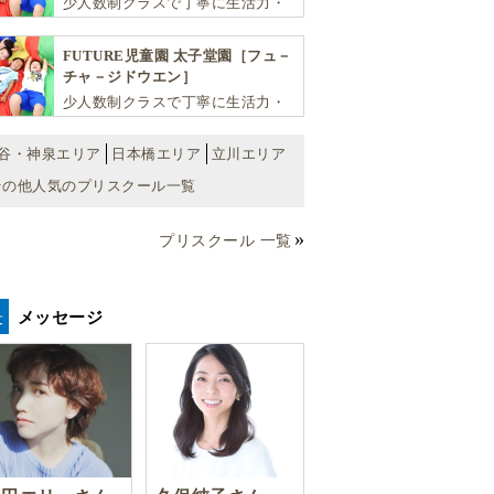
少人数制クラスで丁寧に生活力・
学力・思考力を伸ばしお子様の可
能性を広げます！
FUTURE児童園 太子堂園［フュ－
チャ－ジドウエン］
少人数制クラスで丁寧に生活力・
学力・思考力を伸ばしお子様の可
能性を広げます！
谷・神泉エリア
日本橋エリア
立川エリア
その他人気のプリスクール一覧
プリスクール 一覧
メッセージ