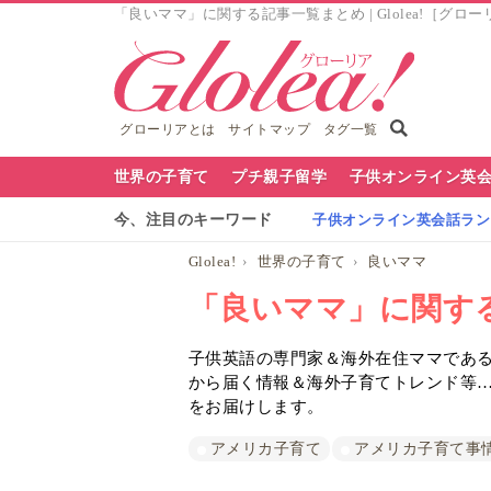
「良いママ」に関する記事一覧まとめ | Glolea!［グロ
グローリアとは
サイトマップ
タグ一覧
グ
世界の子育て
プチ親子留学
子供オンライン英
ロ
今、注目のキーワード
子供オンライン英会話ランキ
ー
Glolea!
世界の子育て
良いママ
リ
「良いママ」に関す
ア
子供英語の専門家＆海外在住ママであるG
ナ
から届く情報＆海外子育てトレンド等
ビ
をお届けします。
アメリカ子育て
アメリカ子育て事