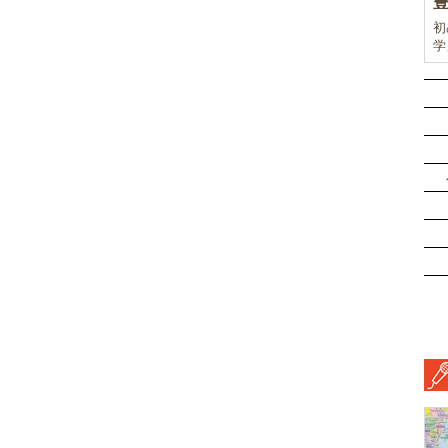
初
学
前
ド
ル
挑