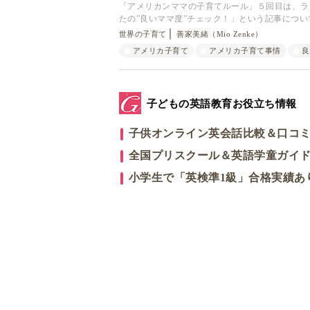
「アメリカンママの子育てルール」５回目は、ライ
たの”良いママ度”チェック！」という記事につ
世界の子育て
善家美緒（Mio Zenke）
アメリカ子育て
アメリカ子育て事情
良
子どもの英語教育お役立ち情報
子供オンライン英会話比較＆口コ
全国プリスクール＆英語学童ガイ
小学生で「英検準1級」合格実績あ