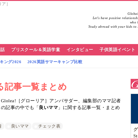
ーリア］
Global
Let's have positive relations
who h
Study abroad with your kids to 
会話
プリスクール＆英語学童
インタビュー
子供英語イベント
ング2026
2026英語サマーキャンプ比較
る記事一覧まとめ
lolea!［グローリア］アンバサダー、編集部のママ記者
…の記事の中でも「
良いママ
」に関する記事一覧・まとめ
情
良いママ
チェック表
グ
S