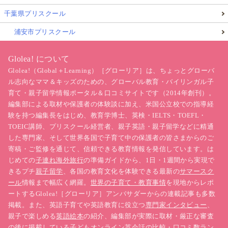
千葉県プリスクール
浦安市プリスクール
Glolea! について
Glolea!（Global＋Learning）［グローリア］は、ちょっとグローバ
ル志向なママ＆キッズのための、グローバル教育・バイリンガル子
育て・親子留学情報ポータル＆口コミサイトです（2014年創刊）。
編集部による取材や保護者の体験談に加え、米国公立校での指導経
験を持つ編集長をはじめ、教育学博士、英検・IELTS・TOEFL・
TOEIC講師、プリスクール経営者、親子英語・親子留学などに精通
した専門家、そして世界各国で子育て中の保護者の皆さまからのご
寄稿・ご監修を通じて、信頼できる教育情報を発信しています。は
じめての
子連れ海外旅行
の準備ガイドから、1日・1週間から実現で
きるプチ
親子留学
、各国の教育文化を体験できる最新の
サマースク
ール
情報まで幅広く網羅。
世界の子育て・教育事情
を現地からレポ
ートするGlolea!［グローリア］アンバサダーからの連載記事も多数
掲載。また、英語子育てや英語教育に役立つ
専門家インタビュー
、
親子で楽しめる
英語絵本
の紹介、編集部が実際に取材・厳正な審査
の後に掲載している
子どもオンライン英会話の比較・口コミ数ラン