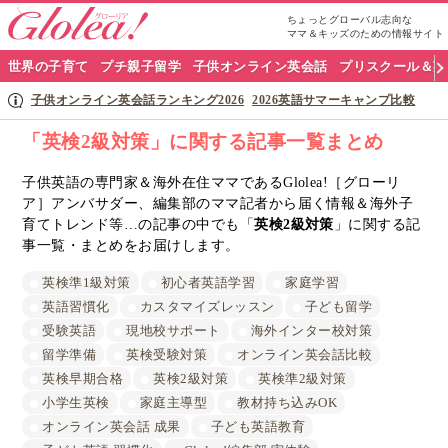
ちょっとグローバル志向な
ママ＆キッズのための情報サイト
グ
世界の子育て
プチ親子留学
子供オンライン英会話
プリスクール＆英
ロ
子供オンライン英会話ランキング2026
2026英語サマーキャンプ比較
ー
「英検2級対策」に関する記事一覧まとめ
リ
子供英語の専門家＆海外在住ママであるGlolea!［グローリ
ア］アンバサダー、編集部のママ記者から届く情報＆海外子
ア
育てトレンド等…の記事の中でも「
英検2級対策
」に関する記
ナ
事一覧・まとめをお届けします。
ビ
英検準1級対策
初心者英語学習
家庭学習
英語習慣化
カスタマイズレッスン
子ども留学
受験英語
現地校サポート
海外インター校対策
留学準備
英検受験対策
オンライン英会話比較
英検早期合格
英検2級対策
英検準2級対策
小学生英検
家庭主導型
教材持ち込みOK
オンライン英会話 成果
子ども英語教育