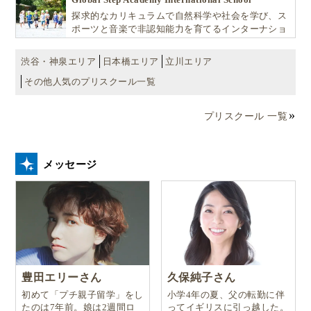
探求的なカリキュラムで自然科学や社会を学び、ス
ポーツと音楽で非認知能力を育てるインターナショ
ナル・プリスクールです。
渋谷・神泉エリア
日本橋エリア
立川エリア
その他人気のプリスクール一覧
プリスクール 一覧
メッセージ
豊田エリーさん
久保純子さん
初めて「プチ親子留学」をし
小学4年の夏、父の転勤に伴
たのは7年前。娘は2週間ロ
ってイギリスに引っ越した。