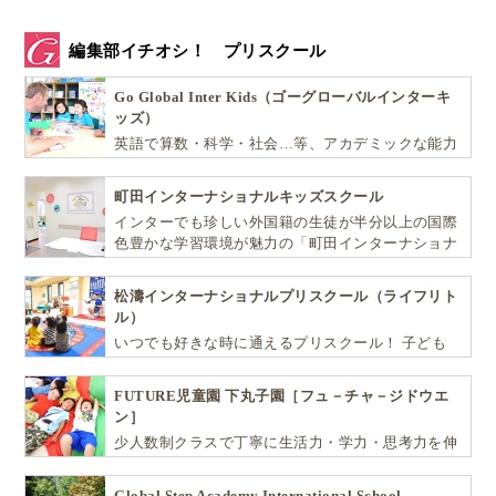
編集部イチオシ！ プリスクール
Go Global Inter Kids（ゴーグローバルインターキ
ッズ）
英語で算数・科学・社会…等、アカデミックな能力
や探究心を飛躍的に伸ばし世界で活躍する子ども達
を育む少人数制のプリスクールです。
町田インターナショナルキッズスクール
インターでも珍しい外国籍の生徒が半分以上の国際
色豊かな学習環境が魅力の「町田インターナショナ
ルキッズスクール」。
松濤インターナショナルプリスクール（ライフリト
ル）
いつでも好きな時に通えるプリスクール！ 子ども
達一人ひとりの個性を尊重し、想像力豊かな感性、
自ら進んで学ぶこと、考える力を育みます
FUTURE児童園 下丸子園［フュ－チャ－ジドウエ
ン］
少人数制クラスで丁寧に生活力・学力・思考力を伸
ばしお子様の可能性を広げます！
Global Step Academy International School