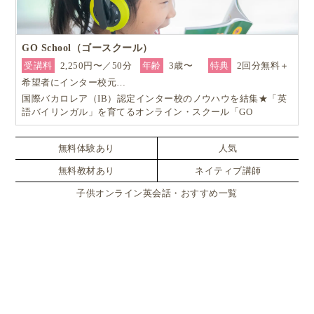
GO School（ゴースクール）
受講料
2,250円〜／50分
年齢
3歳〜
特典
2回分無料＋
希望者にインター校元…
国際バカロレア（IB）認定インター校のノウハウを結集★「英
語バイリンガル」を育てるオンライン・スクール「GO
School（ゴースクール）」
無料体験あり
人気
無料教材あり
ネイティブ講師
子供オンライン英会話・おすすめ一覧