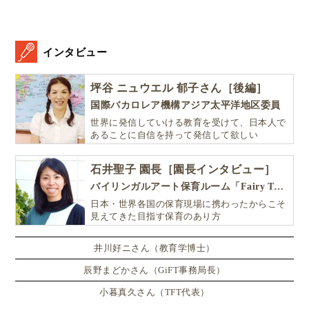
インタビュー
坪谷 ニュウエル 郁子さん［後編］
国際バカロレア機構アジア太平洋地区委員
世界に発信していける教育を受けて、日本人で
あることに自信を持って発信して欲しい
石井聖子 園長［園長インタビュー］
バイリンガルアート保育ルーム「Fairy Tale（フェアリーテイル）」
日本・世界各国の保育現場に携わったからこそ
見えてきた目指す保育のあり方
井川好ニさん（教育学博士）
辰野まどかさん（GiFT事務局長）
小暮真久さん（TFT代表）