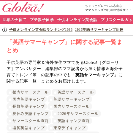
ちょっとグローバル志向な
ママ＆キッズのための情報サイト
グ
世界の子育て
プチ親子留学
子供オンライン英会話
プリスクール＆英
ロ
子供オンライン英会話ランキング2026
2026英語サマーキャンプ比較
ー
「英語サマーキャンプ」に関する記事一覧ま
とめ
リ
ア
子供英語の専門家＆海外在住ママであるGlolea!［グローリ
ア］アンバサダー、編集部のママ記者から届く情報＆海外子
ナ
育てトレンド等…の記事の中でも「
英語サマーキャンプ
」に
関する記事一覧・まとめをお届けします。
ビ
都内サマースクール
英語サマースクール
国内英語キャンプ
英語サマーキャンプ
長野英語キャンプ
国内サマースクール
夏休み英語キャンプ
2026年サマースクール
サマースクール直前
英語キャンプ直前
塩尻英語キャンプ
東京デイキャンプ