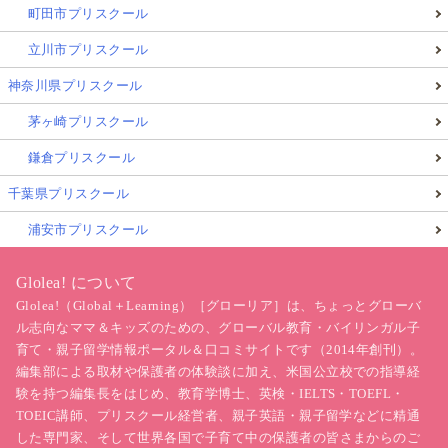
町田市プリスクール
立川市プリスクール
神奈川県プリスクール
茅ヶ崎プリスクール
鎌倉プリスクール
千葉県プリスクール
浦安市プリスクール
Glolea! について
Glolea!（Global＋Learning）［グローリア］は、ちょっとグローバ
ル志向なママ＆キッズのための、グローバル教育・バイリンガル子
育て・親子留学情報ポータル＆口コミサイトです（2014年創刊）。
編集部による取材や保護者の体験談に加え、米国公立校での指導経
験を持つ編集長をはじめ、教育学博士、英検・IELTS・TOEFL・
TOEIC講師、プリスクール経営者、親子英語・親子留学などに精通
した専門家、そして世界各国で子育て中の保護者の皆さまからのご