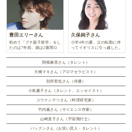
豊田エリーさん
久保純子さん
初めて「プチ親子留学」をし
小学4年の夏、父の転勤に伴
たのは7年前。娘は2週間ロ
ってイギリスに引っ越した。
ンドンのサマースクールに通
い、英語劇に挑戦したり、
関根麻里さん（タレント）
大橋マキさん（アロマセラピスト）
別所哲也さん（俳優）
小島慶子さん（タレント、エッセイスト）
コウケンテツさん（料理研究家）
竹内薫さん（サイエンス作家）
山崎直子さん（宇宙飛行士）
パックンさん（お笑い芸人・タレント）