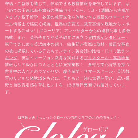
寄稿・ご監修を通じて、信頼できる教育情報を発信しています。は
じめての
子連れ海外旅行
の準備ガイドから、1日・1週間から実現で
きるプチ
親子留学
、各国の教育文化を体験できる最新の
サマースク
ール
情報まで幅広く網羅。
世界の子育て・教育事情
を現地からレポ
ートするGlolea!［グローリア］アンバサダーからの連載記事も多数
掲載。また、英語子育てや英語教育に役立つ
専門家インタビュー
、
親子で楽しめる
英語絵本
の紹介、編集部が実際に取材・厳正な審査
の後に掲載している
子どもオンライン英会話の比較・口コミ数ラン
キング
、英語イマージョン教育を実践する
プリスクール・英語学童
情報もリアルな口コミとともに充実掲載！ 多様な文化背景を持つ
世界中の人々とのつながりや、親子留学・サマースクール・英語教
育のリアルな体験談をもとに、子どもと一緒に世界を学び、広い視
野と自己肯定感を育むヒントを、ほぼ毎日更新でお届けしていま
す。
日本最大級！ちょっとグローバル志向なママのための情報サイト