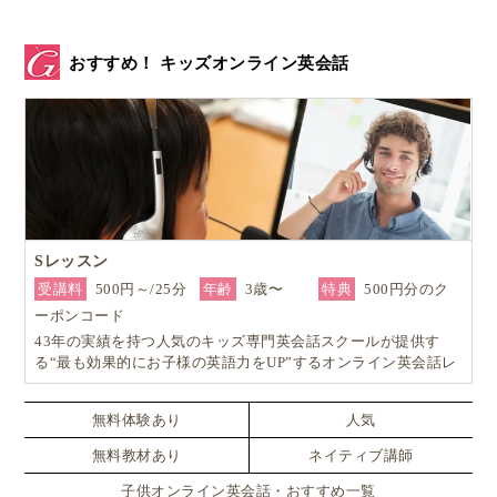
おすすめ！ キッズオンライン英会話
Sレッスン
受講料
500円～/25分
年齢
3歳〜
特典
500円分のク
ーポンコード
43年の実績を持つ人気のキッズ専門英会話スクールが提供す
る“最も効果的にお子様の英語力をUP”するオンライン英会話レ
ッスン！
無料体験あり
人気
無料教材あり
ネイティブ講師
子供オンライン英会話・おすすめ一覧