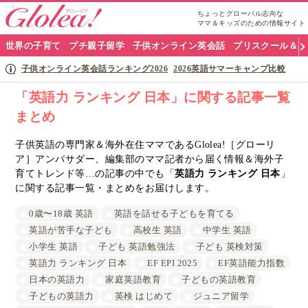
ちょっとグローバル志向な
ママ＆キッズのための情報サイト
グ
世界の子育て
プチ親子留学
子供オンライン英会話
プリスクール＆英
ロ
子供オンライン英会話ランキング2026
2026英語サマーキャンプ比較
ー
「英語力 ランキング 日本」に関する記事一覧
まとめ
リ
ア
子供英語の専門家＆海外在住ママであるGlolea!［グローリ
ア］アンバサダー、編集部のママ記者から届く情報＆海外子
ナ
育てトレンド等…の記事の中でも「
英語力 ランキング 日本
」
に関する記事一覧・まとめをお届けします。
ビ
0歳〜18歳 英語
英語を話せる子どもを育てる
英語が苦手な子ども
高校生 英語
中学生 英語
小学生 英語
子ども 英語勉強法
子ども 英検対策
英語力 ランキング 日本
EF EPI 2025
EF英語能力指数
日本の英語力
家庭英語教育
子どもの英語教育
子どもの英語力
英検 はじめて
ジュニア留学