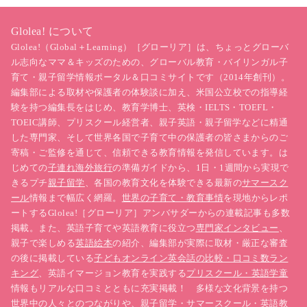
Glolea! について
Glolea!（Global＋Learning）［グローリア］は、ちょっとグローバ
ル志向なママ＆キッズのための、グローバル教育・バイリンガル子
育て・親子留学情報ポータル＆口コミサイトです（2014年創刊）。
編集部による取材や保護者の体験談に加え、米国公立校での指導経
験を持つ編集長をはじめ、教育学博士、英検・IELTS・TOEFL・
TOEIC講師、プリスクール経営者、親子英語・親子留学などに精通
した専門家、そして世界各国で子育て中の保護者の皆さまからのご
寄稿・ご監修を通じて、信頼できる教育情報を発信しています。は
じめての
子連れ海外旅行
の準備ガイドから、1日・1週間から実現で
きるプチ
親子留学
、各国の教育文化を体験できる最新の
サマースク
ール
情報まで幅広く網羅。
世界の子育て・教育事情
を現地からレポ
ートするGlolea!［グローリア］アンバサダーからの連載記事も多数
掲載。また、英語子育てや英語教育に役立つ
専門家インタビュー
、
親子で楽しめる
英語絵本
の紹介、編集部が実際に取材・厳正な審査
の後に掲載している
子どもオンライン英会話の比較・口コミ数ラン
キング
、英語イマージョン教育を実践する
プリスクール・英語学童
情報もリアルな口コミとともに充実掲載！ 多様な文化背景を持つ
世界中の人々とのつながりや、親子留学・サマースクール・英語教