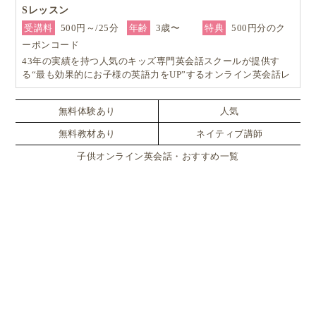
Sレッスン
受講料
500円～/25分
年齢
3歳〜
特典
500円分のク
ーポンコード
43年の実績を持つ人気のキッズ専門英会話スクールが提供す
る“最も効果的にお子様の英語力をUP”するオンライン英会話レ
ッスン！
無料体験あり
人気
無料教材あり
ネイティブ講師
子供オンライン英会話・おすすめ一覧