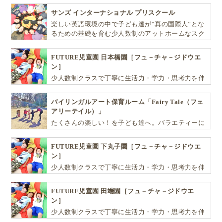
サンズ インターナショナル プリスクール
楽しい英語環境の中で子ども達が“真の国際人”とな
るための基礎を育む少人数制のアットホームなスク
ールです
FUTURE児童園 日本橋園［フュ－チャ－ジドウエ
ン］
少人数制クラスで丁寧に生活力・学力・思考力を伸
ばしお子様の可能性を広げます！
バイリンガルアート保育ルーム「Fairy Tale（フェ
アリーテイル）」
たくさんの楽しい！を子ども達へ。バラエティーに
富んだプログラムとバイリンガル保育で子供達の
『生きる力』を育てます。
FUTURE児童園 下丸子園［フュ－チャ－ジドウエ
ン］
少人数制クラスで丁寧に生活力・学力・思考力を伸
ばしお子様の可能性を広げます！
FUTURE児童園 田端園［フュ－チャ－ジドウエ
ン］
少人数制クラスで丁寧に生活力・学力・思考力を伸
ばしお子様の可能性を広げます！