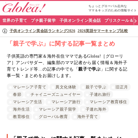
ちょっとグローバル志向な
ママ＆キッズのための情報サイト
グ
世界の子育て
プチ親子留学
子供オンライン英会話
プリスクール＆英
ロ
子供オンライン英会話ランキング2026
2026英語サマーキャンプ比較
ー
「親子で学ぶ」に関する記事一覧まとめ
リ
子供英語の専門家＆海外在住ママであるGlolea!［グローリ
ア］アンバサダー、編集部のママ記者から届く情報＆海外子
ア
育てトレンド等…の記事の中でも「
親子で学ぶ
」に関する記
ナ
事一覧・まとめをお届けします。
ビ
マレーシア子育て
異文化体験
親子で学ぶ
旧正月
春節
チャイニーズニューイヤー
子連れ旅行
マレーシア生活
マレーシア旅行
マレーシア教育移住
海外生活
マレーシア親子留学
子連れ海外
教育移住
グローバル教育
海外子育て