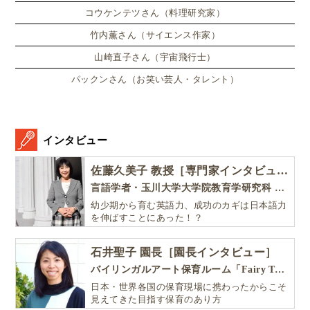
コウケンテツさん（料理研究家）
竹内薫さん（サイエンス作家）
山崎直子さん（宇宙飛行士）
パックンさん（お笑い芸人・タレント）
インタビュー
佐藤久美子 教授［専門家インタビュー］
言語学者・玉川大学大学院教育学研究科 教授・NHK「えいごであそぼ」総合指導
幼少期から育む英語力、成功のカギは日本語力
を伸ばすことにあった！？
石井聖子 園長［園長インタビュー］
バイリンガルアート保育ルーム「Fairy Tale（フェアリーテイル）」
日本・世界各国の保育現場に携わったからこそ
見えてきた目指す保育のあり方