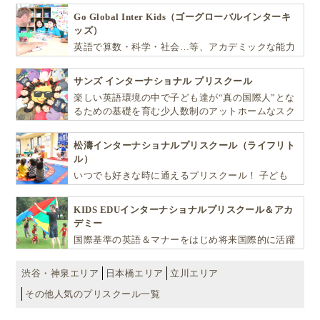
Go Global Inter Kids（ゴーグローバルインターキ
ッズ）
英語で算数・科学・社会…等、アカデミックな能力
や探究心を飛躍的に伸ばし世界で活躍する子ども達
を育む少人数制のプリスクールです。
サンズ インターナショナル プリスクール
楽しい英語環境の中で子ども達が“真の国際人”とな
るための基礎を育む少人数制のアットホームなスク
ールです
松濤インターナショナルプリスクール（ライフリト
ル）
いつでも好きな時に通えるプリスクール！ 子ども
達一人ひとりの個性を尊重し、想像力豊かな感性、
自ら進んで学ぶこと、考える力を育みます
KIDS EDUインターナショナルプリスクール＆アカ
デミー
国際基準の英語＆マナーをはじめ将来国際的に活躍
できるリーダーとしての多様な資質を育む「KIDS
EDU（キッズ・エデュ）」は幼児から小学生まで一
渋谷・神泉エリア
日本橋エリア
立川エリア
貫して学べる充実のカリキュラムが魅力です
その他人気のプリスクール一覧