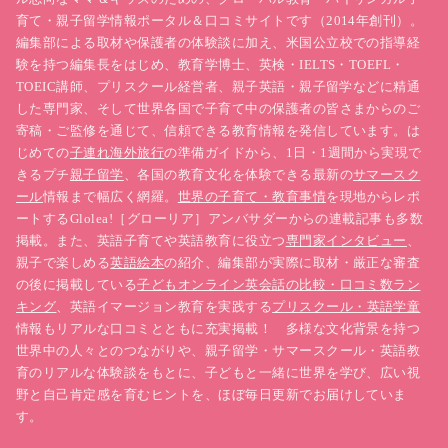
育て・親子留学情報ポータル＆口コミサイトです（2014年創刊）。
編集部による取材や保護者の体験談に加え、米国公立校での指導経
験を持つ編集長をはじめ、教育学博士、英検・IELTS・TOEFL・
TOEIC講師、プリスクール経営者、親子英語・親子留学などに精通
した専門家、そして世界各国で子育て中の保護者の皆さまからのご
寄稿・ご監修を通じて、信頼できる教育情報を発信しています。は
じめての
子連れ海外旅行
の準備ガイドから、1日・1週間から実現で
きるプチ
親子留学
、各国の教育文化を体験できる最新の
サマースク
ール
情報まで幅広く網羅。
世界の子育て・教育事情
を現地からレポ
ートするGlolea!［グローリア］アンバサダーからの連載記事も多数
掲載。また、英語子育てや英語教育に役立つ
専門家インタビュー
、
親子で楽しめる
英語絵本
の紹介、編集部が実際に取材・厳正な審査
の後に掲載している
子どもオンライン英会話の比較・口コミ数ラン
キング
、英語イマージョン教育を実践する
プリスクール・英語学童
情報もリアルな口コミとともに充実掲載！ 多様な文化背景を持つ
世界中の人々とのつながりや、親子留学・サマースクール・英語教
育のリアルな体験談をもとに、子どもと一緒に世界を学び、広い視
野と自己肯定感を育むヒントを、ほぼ毎日更新でお届けしていま
す。