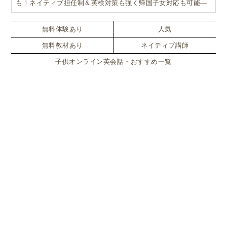
も！ネイティブ担任制＆英検対策も強く帰国子女対応も可能―
小学生からの4技能本格英会話『Brightly for Kids｜ブライトリ
ー』
無料体験あり
人気
無料教材あり
ネイティブ講師
子供オンライン英会話・おすすめ一覧