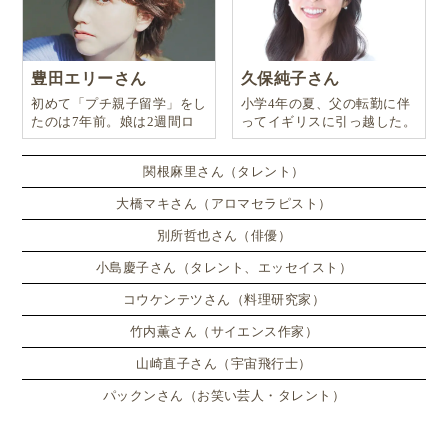
豊田エリーさん
久保純子さん
初めて「プチ親子留学」をし
小学4年の夏、父の転勤に伴
たのは7年前。娘は2週間ロ
ってイギリスに引っ越した。
ンドンのサマースクールに通
い、英語劇に挑戦したり、
関根麻里さん（タレント）
大橋マキさん（アロマセラピスト）
別所哲也さん（俳優）
小島慶子さん（タレント、エッセイスト）
コウケンテツさん（料理研究家）
竹内薫さん（サイエンス作家）
山崎直子さん（宇宙飛行士）
パックンさん（お笑い芸人・タレント）