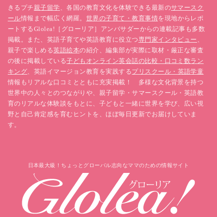
きるプチ
親子留学
、各国の教育文化を体験できる最新の
サマースク
ール
情報まで幅広く網羅。
世界の子育て・教育事情
を現地からレポ
ートするGlolea!［グローリア］アンバサダーからの連載記事も多数
掲載。また、英語子育てや英語教育に役立つ
専門家インタビュー
、
親子で楽しめる
英語絵本
の紹介、編集部が実際に取材・厳正な審査
の後に掲載している
子どもオンライン英会話の比較・口コミ数ラン
キング
、英語イマージョン教育を実践する
プリスクール・英語学童
情報もリアルな口コミとともに充実掲載！ 多様な文化背景を持つ
世界中の人々とのつながりや、親子留学・サマースクール・英語教
育のリアルな体験談をもとに、子どもと一緒に世界を学び、広い視
野と自己肯定感を育むヒントを、ほぼ毎日更新でお届けしていま
す。
日本最大級！ちょっとグローバル志向なママのための情報サイト