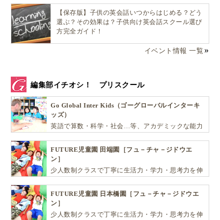
【保存版】子供の英会話いつからはじめる？どう
選ぶ？その効果は？子供向け英会話スクール選び
方完全ガイド！
イベント情報 一覧
編集部イチオシ！ プリスクール
Go Global Inter Kids（ゴーグローバルインターキ
ッズ）
英語で算数・科学・社会…等、アカデミックな能力
や探究心を飛躍的に伸ばし世界で活躍する子ども達
を育む少人数制のプリスクールです。
FUTURE児童園 田端園［フュ－チャ－ジドウエ
ン］
少人数制クラスで丁寧に生活力・学力・思考力を伸
ばしお子様の可能性を広げます！
FUTURE児童園 日本橋園［フュ－チャ－ジドウエ
ン］
少人数制クラスで丁寧に生活力・学力・思考力を伸