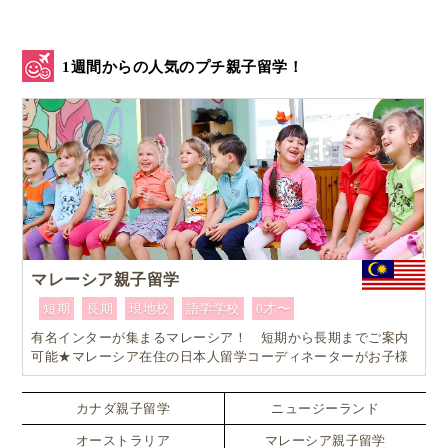
1週間からの人気のプチ親子留学！
マレーシア親子留学
短期
長期
現地校
語学学校
0才〜
有名インターが集まるマレーシア！ 短期から長期までご案内
可能★マレーシア在住の日本人留学コーディネーターがお子様
お一人おひとりに合ったワンランク上のマレーシア親子留学を
カスタマイズ
カナダ親子留学
ニュージーランド
オーストラリア
マレーシア親子留学