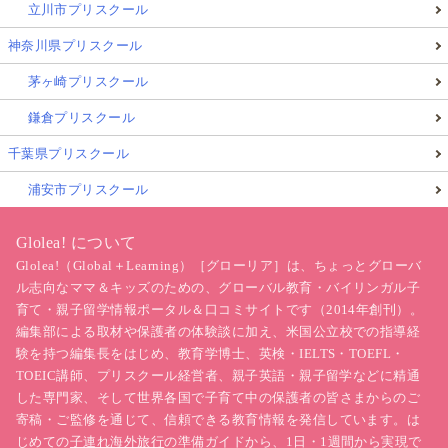
立川市プリスクール
神奈川県プリスクール
茅ヶ崎プリスクール
鎌倉プリスクール
千葉県プリスクール
浦安市プリスクール
Glolea! について
Glolea!（Global＋Learning）［グローリア］は、ちょっとグローバ
ル志向なママ＆キッズのための、グローバル教育・バイリンガル子
育て・親子留学情報ポータル＆口コミサイトです（2014年創刊）。
編集部による取材や保護者の体験談に加え、米国公立校での指導経
験を持つ編集長をはじめ、教育学博士、英検・IELTS・TOEFL・
TOEIC講師、プリスクール経営者、親子英語・親子留学などに精通
した専門家、そして世界各国で子育て中の保護者の皆さまからのご
寄稿・ご監修を通じて、信頼できる教育情報を発信しています。は
じめての
子連れ海外旅行
の準備ガイドから、1日・1週間から実現で