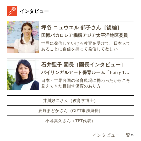
インタビュー
坪谷 ニュウエル 郁子さん［後編］
国際バカロレア機構アジア太平洋地区委員
世界に発信していける教育を受けて、日本人で
あることに自信を持って発信して欲しい
石井聖子 園長［園長インタビュー］
バイリンガルアート保育ルーム「Fairy Tale（フェアリーテイル）」
日本・世界各国の保育現場に携わったからこそ
見えてきた目指す保育のあり方
井川好ニさん（教育学博士）
辰野まどかさん（GiFT事務局長）
小暮真久さん（TFT代表）
インタビュー 一覧