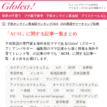
ちょっとグローバル志向な
ママ＆キッズのための情報サイト
グ
世界の子育て
プチ親子留学
子供オンライン英会話
プリスクール＆英
ロ
子供オンライン英会話ランキング2026
2026英語サマーキャンプ比較
ー
「ACSI」に関する記事一覧まとめ
リ
子供英語の専門家＆海外在住ママであるGlolea!［グローリ
ア］アンバサダー、編集部のママ記者から届く情報＆海外子
ア
育てトレンド等…の記事の中でも「
ACSI
」に関する記事一
ナ
覧・まとめをお届けします。
ビ
カナディアンカリキュラム
IoT
IBDP
全寮制
寄宿学校
インター
母国語教育
日本語教育
オープンキャンパス
ケンブリッジ式
アメリカンカリキュラム
オーストラリアンカリキュラム
AI
一条校
WASC
CIS
ACSI
NEASC
ESL
English as a second language
フルボーディング
ウィークリーボーディング
留学制度
奨学金