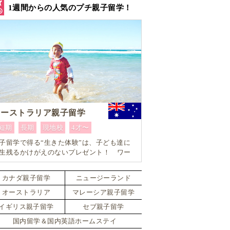
1週間からの人気のプチ親子留学！
オーストラリア親子留学
短期
長期
現地校
4才〜
子留学で得る“生きた体験”は、子ども達に
生残るかけがえのないプレゼント！ ワー
ングマザーにもおすすめ！ 1週間からはじ
るオーストラリア親子留学
カナダ親子留学
ニュージーランド
オーストラリア
マレーシア親子留学
イギリス親子留学
セブ親子留学
国内留学＆国内英語ホームステイ