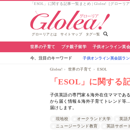
「ESOL」に関する記事一覧まとめ | Glolea!［グローリ
グローリアとは
サイトマップ
タグ一覧
グ
世界の子育て
プチ親子留学
子供オンライン英
ロ
今、注目のキーワード
子供オンライン英会話ランキ
ー
Glolea!
世界の子育て
ESOL
リ
「ESOL」に関する
ア
子供英語の専門家＆海外在住ママであるG
ナ
から届く情報＆海外子育てトレンド等
ビ
届けします。
現地校
オークランド大学
英語
ニュージーランド教育
英語サポー