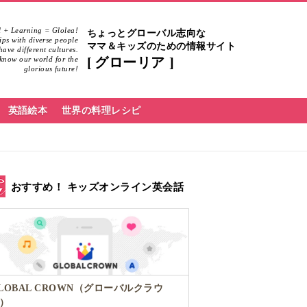
 + Learning = Glolea!
ちょっとグローバル志向な
hips with diverse people
ママ＆キッズのための情報サイト
ave different cultures.
know our world for the
グローリア
glorious future!
英語絵本
世界の料理レシピ
おすすめ！ キッズオンライン英会話
LOBAL CROWN（グローバルクラウ
）