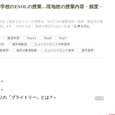
学校のESOLの授業…現地校の授業内容・頻度・
OL（英語サポート）の実態を、Year7–8の授業内容・頻度・英語力の伸
説します。 ESOLとは： 英語が母語ではない生徒
記事を読む
英語学習
Year11
Year8
Year7
SOL
留学体験談
ニュージーランド中学留学
校留学
海外の教育制度
ニュージーランド留学
親子留学
ミ
ド
りの「ブライトリー」とは？