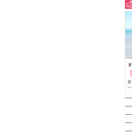
親
一
キ
め