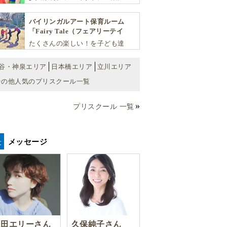
学力・思考力を伸ばしお子様の可
能性を広げます！
バイリンガルアート保育ルーム
「Fairy Tale（フェアリーテイ
ル）」
たくさんの楽しい！を子ども達
へ。バラエティーに富んだプログ
ラムとバイリンガル保育で子供達
谷・神泉エリア
日本橋エリア
立川エリア
の『生きる力』を育てます。
その他人気のプリスクール一覧
プリスクール 一覧
メッセージ
豊田エリーさん
久保純子さん