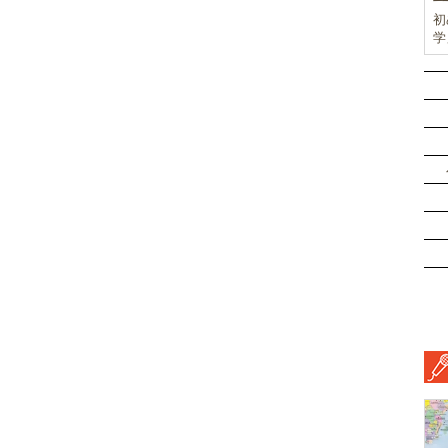
初
学
前
ド
ル
挑