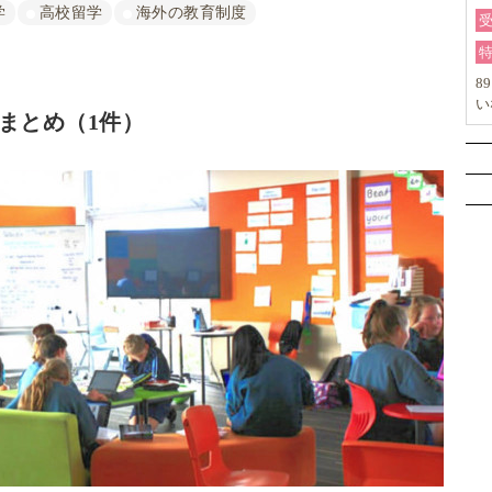
学
高校留学
海外の教育制度
8
い
覧まとめ（1件）
か