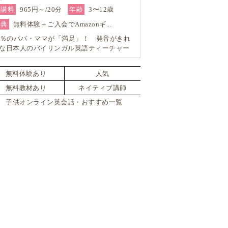
受講料
965円～/20分
年齢
3〜12歳
特典
無料体験＋ご入会でAmazonギ...
9％のパパ・ママが「満足」！ 発音がきれ
な日本人のバイリンガル英語ティーチャー
ら学ぶはじめてのマンツーマン英会話
無料体験あり
人気
無料教材あり
ネイティブ講師
子供オンライン英会話・おすすめ一覧