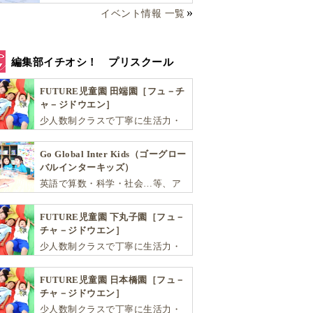
イベント情報 一覧
編集部イチオシ！ プリスクール
FUTURE児童園 田端園［フュ－チ
ャ－ジドウエン］
少人数制クラスで丁寧に生活力・
学力・思考力を伸ばしお子様の可
能性を広げます！
Go Global Inter Kids（ゴーグロー
バルインターキッズ）
英語で算数・科学・社会…等、ア
カデミックな能力や探究心を飛躍
的に伸ばし世界で活躍する子ども
FUTURE児童園 下丸子園［フュ－
達を育む少人数制のプリスクール
チャ－ジドウエン］
です。
少人数制クラスで丁寧に生活力・
学力・思考力を伸ばしお子様の可
能性を広げます！
FUTURE児童園 日本橋園［フュ－
チャ－ジドウエン］
少人数制クラスで丁寧に生活力・