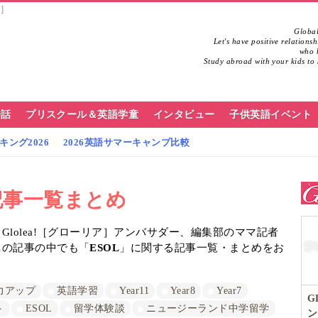
ア］
Global
Let's have positive relations
who h
Study abroad with your kids to 
会話
プリスクール＆英語学童
インタビュー
子供英語イベント
ング2026
2026英語サマーキャンプ比較
記事一覧まとめ
lolea!［グローリア］アンバサダー、編集部のママ記者
…の記事の中でも「
ESOL
」に関する記事一覧・まとめをお
力アップ
英語学習
Year11
Year8
Year7
G
ト
ESOL
留学体験談
ニュージーランド中学留学
ン