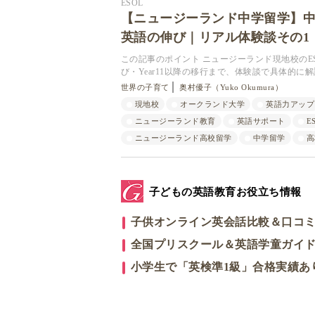
ESOL
【ニュージーランド中学留学】中
英語の伸び｜リアル体験談その1
この記事のポイント ニュージーランド現地校のES
び・Year11以降の移行まで、体験談で具体的に解
世界の子育て
奥村優子（Yuko Okumura）
現地校
オークランド大学
英語力アップ
ニュージーランド教育
英語サポート
E
ニュージーランド高校留学
中学留学
高
子どもの英語教育お役立ち情報
子供オンライン英会話比較＆口コ
全国プリスクール＆英語学童ガイ
小学生で「英検準1級」合格実績あ