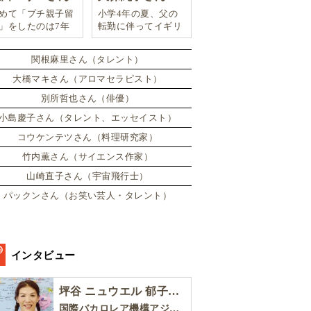
めて「プチ親子留
小学4年の夏、父の
」をしたのは7年
転勤に伴ってイギリ
。娘は2週間ロン
スに引っ越した。
ンのサマースクー
関根麻里さん（タレント）
に通い、英語劇に
戦したり、
大橋マキさん（アロマセラピスト）
別所哲也さん（俳優）
小島慶子さん（タレント、エッセイスト）
コウケンテツさん（料理研究家）
竹内薫さん（サイエンス作家）
山崎直子さん（宇宙飛行士）
パックンさん（お笑い芸人・タレント）
インタビュー
坪谷 ニュウエル 郁子さん［後編］
国際バカロレア機構アジア太平洋地区委員