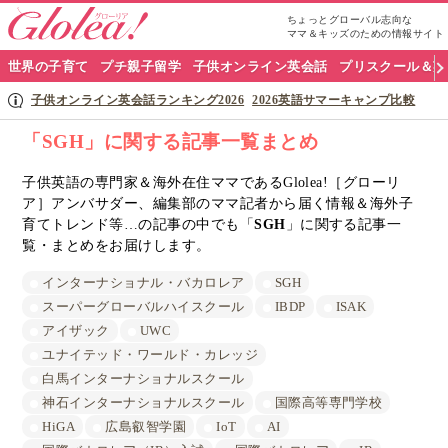
ちょっとグローバル志向な
ママ＆キッズのための情報サイト
グ
世界の子育て
プチ親子留学
子供オンライン英会話
プリスクール＆英
ロ
子供オンライン英会話ランキング2026
2026英語サマーキャンプ比較
ー
「SGH」に関する記事一覧まとめ
リ
子供英語の専門家＆海外在住ママであるGlolea!［グローリ
ア］アンバサダー、編集部のママ記者から届く情報＆海外子
ア
育てトレンド等…の記事の中でも「
SGH
」に関する記事一
ナ
覧・まとめをお届けします。
ビ
インターナショナル・バカロレア
SGH
スーパーグローバルハイスクール
IBDP
ISAK
アイザック
UWC
ユナイテッド・ワールド・カレッジ
白馬インターナショナルスクール
神石インターナショナルスクール
国際高等専門学校
HiGA
広島叡智学園
IoT
AI