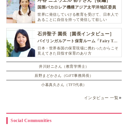
坪谷 ニュウエル 郁子さん［後編］
国際バカロレア機構アジア太平洋地区委員
世界に発信していける教育を受けて、日本人で
あることに自信を持って発信して欲しい
石井聖子 園長［園長インタビュー］
バイリンガルアート保育ルーム「Fairy Tale（フェアリーテイル）」
日本・世界各国の保育現場に携わったからこそ
見えてきた目指す保育のあり方
井川好ニさん（教育学博士）
辰野まどかさん（GiFT事務局長）
小暮真久さん（TFT代表）
インタビュー 一覧
Social Communities