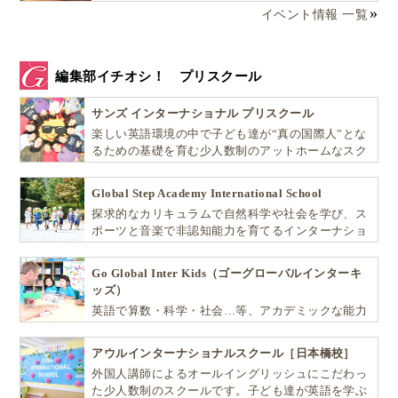
イベント情報 一覧
編集部イチオシ！ プリスクール
サンズ インターナショナル プリスクール
楽しい英語環境の中で子ども達が“真の国際人”とな
るための基礎を育む少人数制のアットホームなスク
ールです
Global Step Academy International School
探求的なカリキュラムで自然科学や社会を学び、ス
ポーツと音楽で非認知能力を育てるインターナショ
ナル・プリスクールです。
Go Global Inter Kids（ゴーグローバルインターキ
ッズ）
英語で算数・科学・社会…等、アカデミックな能力
や探究心を飛躍的に伸ばし世界で活躍する子ども達
を育む少人数制のプリスクールです。
アウルインターナショナルスクール［日本橋校］
外国人講師によるオールイングリッシュにこだわっ
た少人数制のスクールです。子ども達が英語を学ぶ