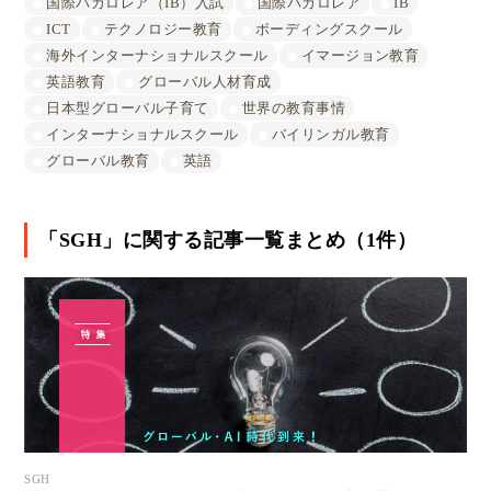
国際バカロレア（IB）入試
国際バカロレア
IB
ICT
テクノロジー教育
ボーディングスクール
海外インターナショナルスクール
イマージョン教育
英語教育
グローバル人材育成
日本型グローバル子育て
世界の教育事情
インターナショナルスクール
バイリンガル教育
グローバル教育
英語
「SGH」に関する記事一覧まとめ（1件）
SGH