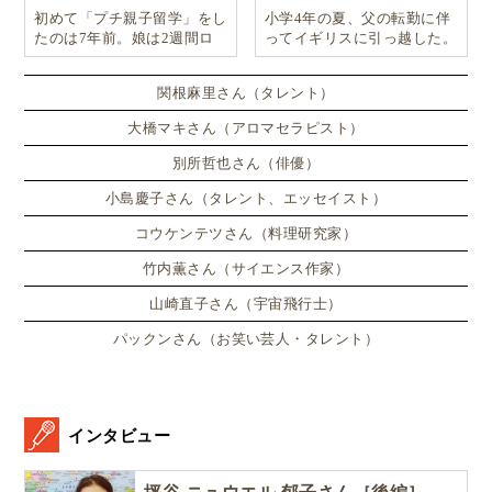
初めて「プチ親子留学」をし
小学4年の夏、父の転勤に伴
たのは7年前。娘は2週間ロ
ってイギリスに引っ越した。
ンドンのサマースクールに通
い、英語劇に挑戦したり、
関根麻里さん（タレント）
大橋マキさん（アロマセラピスト）
別所哲也さん（俳優）
小島慶子さん（タレント、エッセイスト）
コウケンテツさん（料理研究家）
竹内薫さん（サイエンス作家）
山崎直子さん（宇宙飛行士）
パックンさん（お笑い芸人・タレント）
インタビュー