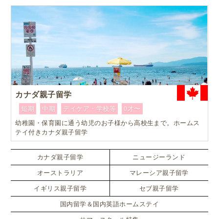
カナダ親子留学
短期
中期
デイケア・学校等
0才〜
幼稚園・保育園に通う幼児のお子様から高校生まで。ホームス
テイ付きカナダ親子留学
カナダ親子留学
ニュージーランド
オーストラリア
マレーシア親子留学
イギリス親子留学
セブ親子留学
国内留学＆国内英語ホームステイ