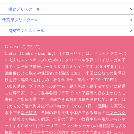
鎌倉プリスクール
千葉県プリスクール
浦安市プリスクール
Glolea! について
Glolea!（Global＋Learning）［グローリア］は、ちょっとグローバ
ル志向なママ＆キッズのための、グローバル教育・バイリンガル子
育て・親子留学情報ポータル＆口コミサイトです（2014年創刊）。
編集部による取材や保護者の体験談に加え、米国公立校での指導経
験を持つ編集長をはじめ、教育学博士、英検・IELTS・TOEFL・
TOEIC講師、プリスクール経営者、親子英語・親子留学などに精通
した専門家、そして世界各国で子育て中の保護者の皆さまからのご
寄稿・ご監修を通じて、信頼できる教育情報を発信しています。は
じめての
子連れ海外旅行
の準備ガイドから、1日・1週間から実現で
きるプチ
親子留学
、各国の教育文化を体験できる最新の
サマースク
ール
情報まで幅広く網羅。
世界の子育て・教育事情
を現地からレポ
ートするGlolea!［グローリア］アンバサダーからの連載記事も多数
掲載。また、英語子育てや英語教育に役立つ
専門家インタビュー
、