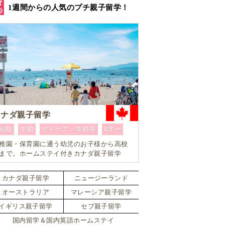
1週間からの人気のプチ親子留学！
カナダ親子留学
短期
中期
デイケア・学校等
0才〜
稚園・保育園に通う幼児のお子様から高校
まで。ホームステイ付きカナダ親子留学
カナダ親子留学
ニュージーランド
オーストラリア
マレーシア親子留学
イギリス親子留学
セブ親子留学
国内留学＆国内英語ホームステイ