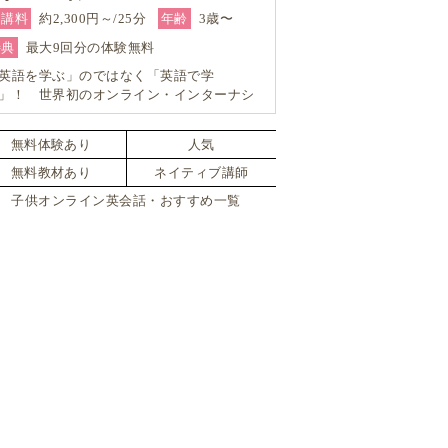
受講料
約2,300円～/25分
年齢
3歳〜
特典
最大9回分の体験無料
英語を学ぶ」のではなく「英語で学
」！ 世界初のオンライン・インターナシ
ナルスクールでネイティブ英語を目指す
無料体験あり
人気
無料教材あり
ネイティブ講師
子供オンライン英会話・おすすめ一覧