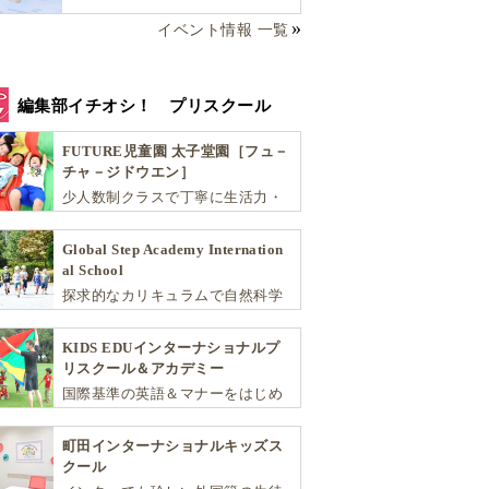
イベント情報 一覧
編集部イチオシ！ プリスクール
FUTURE児童園 太子堂園［フュ－
チャ－ジドウエン］
少人数制クラスで丁寧に生活力・
学力・思考力を伸ばしお子様の可
能性を広げます！
Global Step Academy Internation
al School
探求的なカリキュラムで自然科学
や社会を学び、スポーツと音楽で
非認知能力を育てるインターナシ
KIDS EDUインターナショナルプ
ョナル・プリスクールです。
リスクール＆アカデミー
国際基準の英語＆マナーをはじめ
将来国際的に活躍できるリーダー
としての多様な資質を育む「KIDS
町田インターナショナルキッズス
EDU（キッズ・エデュ）」は幼児
クール
から小学生まで一貫して学べる充