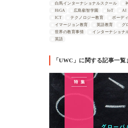
白馬インターナショナルスクール
HiGA
広島叡智学園
IoT
AI
ICT
テクノロジー教育
ボーデ
イマージョン教育
英語教育
グ
世界の教育事情
インターナショナ
英語
「UWC」に関する記事一覧