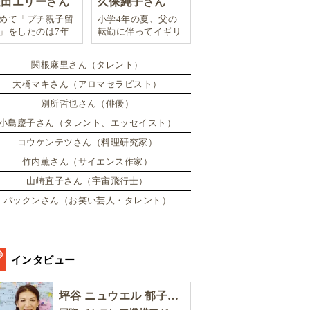
豊田エリーさん
久保純子さん
めて「プチ親子留
小学4年の夏、父の
」をしたのは7年
転勤に伴ってイギリ
。娘は2週間ロン
スに引っ越した。
ンのサマースクー
関根麻里さん（タレント）
に通い、英語劇に
戦したり、
大橋マキさん（アロマセラピスト）
別所哲也さん（俳優）
小島慶子さん（タレント、エッセイスト）
コウケンテツさん（料理研究家）
竹内薫さん（サイエンス作家）
山崎直子さん（宇宙飛行士）
パックンさん（お笑い芸人・タレント）
インタビュー
坪谷 ニュウエル 郁子さん［後編］