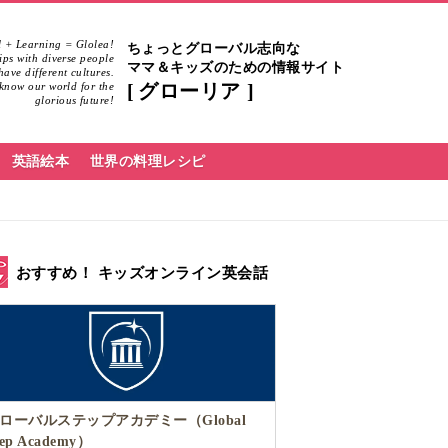
 + Learning = Glolea!
ちょっとグローバル志向な
hips with diverse people
ママ＆キッズのための情報サイト
ave different cultures.
know our world for the
グローリア
glorious future!
英語絵本
世界の料理レシピ
おすすめ！ キッズオンライン英会話
ローバルステップアカデミー（Global
tep Academy）