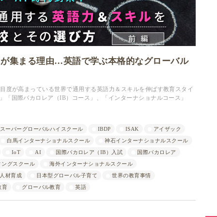
目が集まる理由…英語で学ぶ本格的なグローバル
注目度が高まっている世界で通用する英語力＆スキルを伸ばす教育スタイ
」「国際バカロレア（IB）コース」、「インターナショナルコース」
スーパーグローバルハイスクール
IBDP
ISAK
アイザック
白馬インターナショナルスクール
神石インターナショナルスクール
IoT
AI
国際バカロレア（IB）入試
国際バカロレア
ィングスクール
海外インターナショナルスクール
人材育成
日本型グローバル子育て
世界の教育事情
教育
グローバル教育
英語