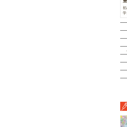
初
学
前
ド
ル
挑