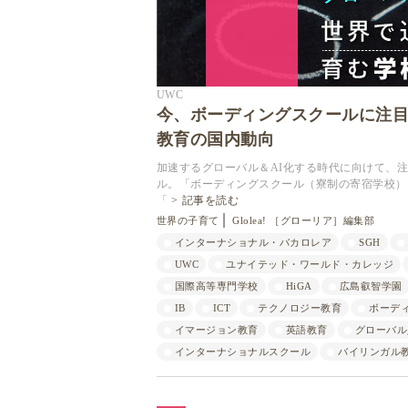
UWC
今、ボーディングスクールに注
教育の国内動向
加速するグローバル＆AI化する時代に向けて、
ル。「ボーディングスクール（寮制の寄宿学校）
「
記事を読む
世界の子育て
Glolea! ［グローリア］編集部
インターナショナル・バカロレア
SGH
UWC
ユナイテッド・ワールド・カレッジ
国際高等専門学校
HiGA
広島叡智学園
IB
ICT
テクノロジー教育
ボーデ
イマージョン教育
英語教育
グローバル
インターナショナルスクール
バイリンガル