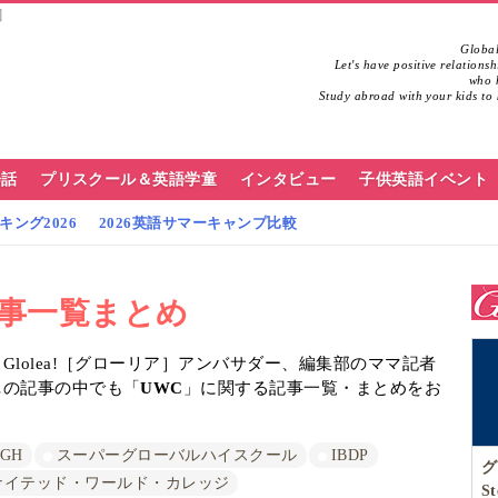
ア］
Global
Let's have positive relations
who h
Study abroad with your kids to 
会話
プリスクール＆英語学童
インタビュー
子供英語イベント
ング2026
2026英語サマーキャンプ比較
記事一覧まとめ
lolea!［グローリア］アンバサダー、編集部のママ記者
…の記事の中でも「
UWC
」に関する記事一覧・まとめをお
SGH
スーパーグローバルハイスクール
IBDP
グ
ナイテッド・ワールド・カレッジ
S