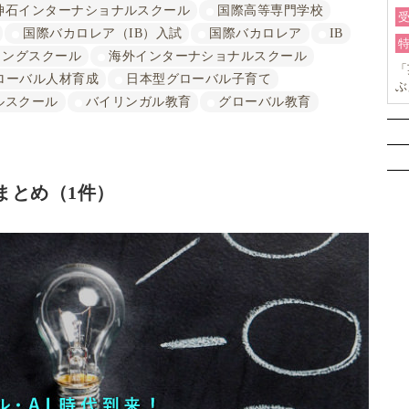
神石インターナショナルスクール
国際高等専門学校
国際バカロレア（IB）入試
国際バカロレア
IB
ィングスクール
海外インターナショナルスクール
「
ローバル人材育成
日本型グローバル子育て
ぶ
ルスクール
バイリンガル教育
グローバル教育
ョ
まとめ（1件）