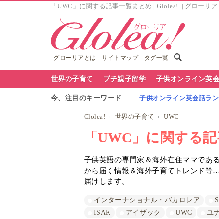
「UWC」に関する記事一覧まとめ | Glolea!［グローリ
グローリアとは
サイトマップ
タグ一覧
グ
世界の子育て
プチ親子留学
子供オンライン英
ロ
今、注目のキーワード
子供オンライン英会話ランキ
ー
Glolea!
世界の子育て
UWC
リ
「UWC」に関する
ア
子供英語の専門家＆海外在住ママであるG
ナ
から届く情報＆海外子育てトレンド等
ビ
届けします。
インターナショナル・バカロレア
ISAK
アイザック
UWC
ユ