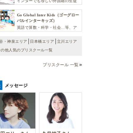
インターでも珍しい外国籍の生徒
実のカリキュラムが魅力です
が半分以上の国際色豊かな学習環
境が魅力の「町田インターナショ
Go Global Inter Kids（ゴーグロー
ナルキッズスクール」。
バルインターキッズ）
英語で算数・科学・社会…等、ア
カデミックな能力や探究心を飛躍
的に伸ばし世界で活躍する子ども
谷・神泉エリア
日本橋エリア
立川エリア
達を育む少人数制のプリスクール
その他人気のプリスクール一覧
です。
プリスクール 一覧
メッセージ