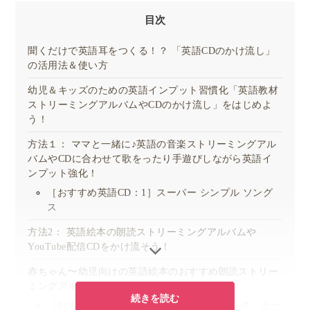
目次
聞くだけで英語耳をつくる！？ 「英語CDのかけ流し」
の活用法＆使い方
幼児＆キッズのための英語インプット習慣化「英語教材
ストリーミングアルバムやCDのかけ流し」をはじめよ
う！
方法１： ママと一緒に♪英語の音楽ストリーミングアル
バムやCDに合わせて歌をったり手遊びしながら英語イ
ンプット強化！
［おすすめ英語CD：1］スーパー シンプル ソング
ス
方法2： 英語絵本の朗読ストリーミングアルバムや
YouTube配信CDをかけ流そう！
赤ちゃん〜幼児向けの英語絵本のおすすめ朗読ストリー
ミングアルバムやYouTube配信CD
続きを読む
［おすすめ英語CD：2］Eric Carle（エリック・カー