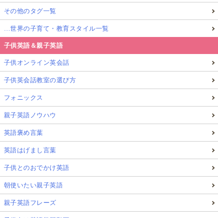
き絵本はたくさんの種類がありますし、実はお値段も
その他のタグ一覧
お手ごろです。
…世界の子育て・教育スタイル一覧
子供英語＆親子英語
方法3：
子供オンライン英会話
育児英語のフレーズ集をかけ流そう！
子供英会話教室の選び方
最後はママにも役に立つ親子の会話が入ったフレーズ
フォニックス
集CDを紹介します。
親子英語ノウハウ
英語褒め言葉
英語はげまし言葉
子供とのおでかけ英語
朝使いたい親子英語
親子英語フレーズ