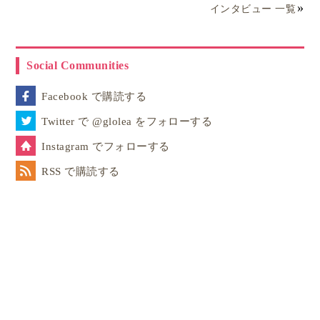
インタビュー 一覧
Social Communities
▲「
Polar Bear, Polar Bear, What Do you Hear?
」
Facebook で購読する
「はらぺこあおむし」でもお馴染みEric Carle（エリッ
クカール）のCD付き絵本です。
何度も繰り返し聞くこ
Twitter で @glolea をフォローする
とでママも子どもも暗唱することができ、動作つきで
Instagram でフォローする
も楽しめると思います。
RSS で購読する
［おすすめ英語CD：3］Oxford Reading
Tree（オックスフォード・リーディング・ツリ
ー）のCDパック