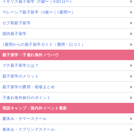
イギリス親子留学（0歳〜｜4泊5日〜）
マレーシア親子留学（0歳〜｜1週間〜）
セブ島親子留学
国内親子留学
1週間からの親子留学ガイド（費用・口コミ）
親子留学・子連れ海外ノウハウ
プチ親子留学とは？
親子留学のメリット
親子留学の費用・相場まとめ
子連れ海外旅行のポイント
英語キャンプ・国内外イベント最新
夏休み・サマースクール
▲
Curious George
シリーズ
子どもたちにも大人気の「おさるのジョージ」。日本
春休み・スプリングスクール