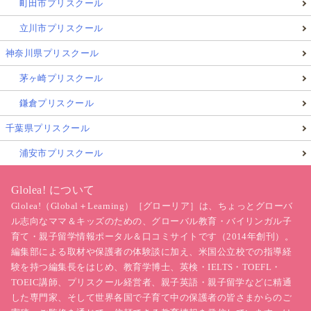
町田市プリスクール
立川市プリスクール
［おすすめ英語CD：7］
七田式教材（しちだ）ゆ
きおの一日
神奈川県プリスクール
茅ヶ崎プリスクール
鎌倉プリスクール
千葉県プリスクール
浦安市プリスクール
Glolea! について
Glolea!（Global＋Learning）［グローリア］は、ちょっとグローバ
ル志向なママ＆キッズのための、グローバル教育・バイリンガル子
育て・親子留学情報ポータル＆口コミサイトです（2014年創刊）。
編集部による取材や保護者の体験談に加え、米国公立校での指導経
験を持つ編集長をはじめ、教育学博士、英検・IELTS・TOEFL・
TOEIC講師、プリスクール経営者、親子英語・親子留学などに精通
した専門家、そして世界各国で子育て中の保護者の皆さまからのご