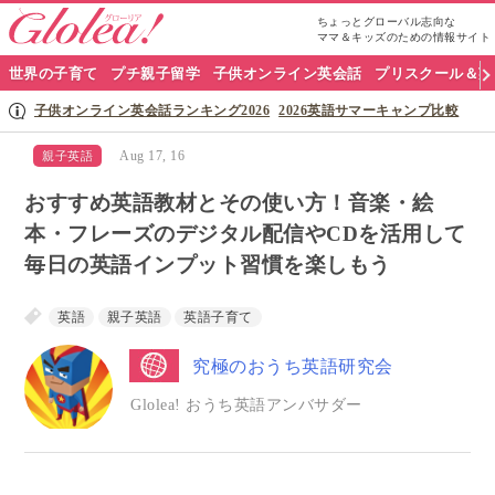
ちょっとグローバル志向な
ママ＆キッズのための情報サイト
グ
世界の子育て
プチ親子留学
子供オンライン英会話
プリスクール＆英
ロ
子供オンライン英会話ランキング2026
2026英語サマーキャンプ比較
ー
Aug 17, 16
親子英語
リ
おすすめ英語教材とその使い方！音楽・絵
ア
本・フレーズのデジタル配信やCDを活用して
毎日の英語インプット習慣を楽しもう
ナ
ビ
英語
親子英語
英語子育て
究極のおうち英語研究会
Glolea! おうち英語アンバサダー