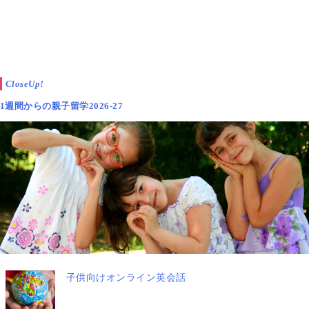
CloseUp!
1週間からの親子留学2026-27
▲
Oxford Reading Tree（ORT）／オックスフォードリーディング
ツリー ステージ1パック
イギリスの80%以上の小学校で採用されている「国
語」の教科書「Oxford Reading Tree（ORT）／オック
スフォードリーディングツリー」。日本で親子英語に
取り組むママ達にはすっかりお馴染みですね。習熟段
子供向けオンライン英会話
階別に9段階のレベルが用意されているのですが、上
記写真でもご紹介させていただいている
Oxford