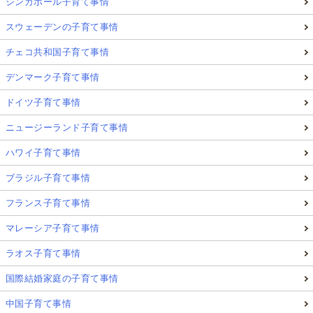
シンガポール子育て事情
スウェーデンの子育て事情
チェコ共和国子育て事情
デンマーク子育て事情
ドイツ子育て事情
ニュージーランド子育て事情
ハワイ子育て事情
ブラジル子育て事情
▲ディズニー好きなキッズならいっきにハマってくれそうな朗読
フランス子育て事情
CD付き英語絵本シリーズ「
Disney Read-Along Storybook and CD
」。豊富なラインナップも魅力的です。写真は人気の
マレーシア子育て事情
「
Zootopia（ズートピア）
」のRead-Along Storybook and CD。
ラオス子育て事情
国際結婚家庭の子育て事情
ディズニー好きのお子様なら
Read-Along Storybook and
CDシリーズ
がおすすめ！ ディズニーの朗読CD付
中国子育て事情