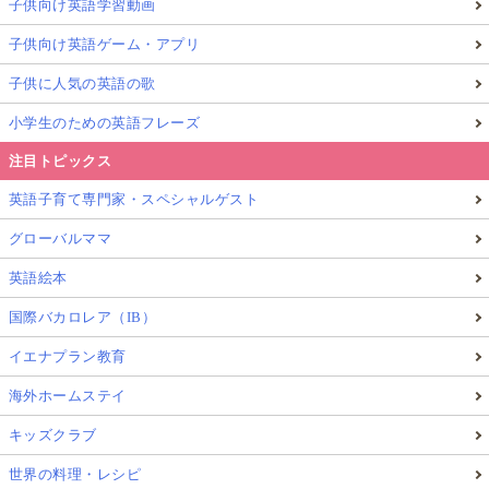
子供向け英語学習動画
子供向け英語ゲーム・アプリ
▲英語で「手をつなごうね」ってなんて言う？フレーズCD集は親
子英語をもっと楽しみたいママにもおすすめ！
子供に人気の英語の歌
フレーズ集CDとは
小学生のための英語フレーズ
手をつなごうね
注目トピックス
靴を履こうね
英語子育て専門家・スペシャルゲスト
など日常のちょっとした言葉を、ママが英語で子供に
グローバルママ
話しかけるためのフレーズが入っているものです。
英語絵本
育児英語のフレーズCDの有名どころはこちらです。
国際バカロレア（IB）
イエナプラン教育
［おすすめ英語CD：6］ヘンリーおじさんの英語
海外ホームステイ
で子育てができる本
キッズクラブ
世界の料理・レシピ