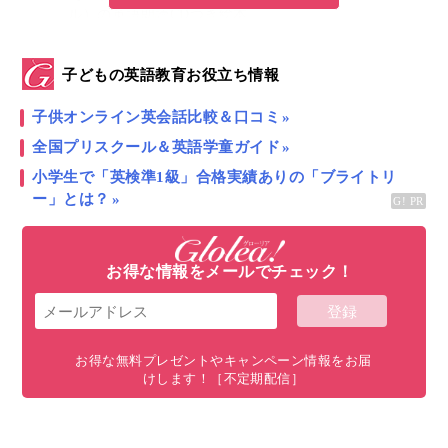
ル）の英語朗読CDつき絵本
すべて表示
子どもの英語教育お役立ち情報
子供オンライン英会話比較＆口コミ
全国プリスクール＆英語学童ガイド
聞くだけで英語耳をつくる！？
小学生で「英検準1級」合格実績ありの「ブライトリ
「英語CDのかけ流し」の活用法＆使い方
ー」とは？
こんにちは！
Glolea!おうち英語アンバサダー
の
究極
のおうち英語研究会
です！
お得な情報をメールでチェック！
前回までの2本の記事
「おうち英語」を成功に導く！2000時間インプッ
お得な無料プレゼントやキャンペーン情報をお届
トマラソンの重要性
けします！［不定期配信］
「おうち英語」の成功を左右する英語タイム習慣
化への3ステップ！