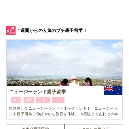
［おすすめ英語CD：1］
スーパー シンプル ソング
ス
1週間からの人気のプチ親子留学！
ニュージーランド親子留学
短期
長期
現地校
2才〜
自然豊かなニュージーランド・オークランド！ ニュージーラ
ンド親子留学で伸びやかな教育を体験。10歳以上であれば小学
生でも単身留学可能なスペシャルプラン！！
カナダ親子留学
ニュージーランド