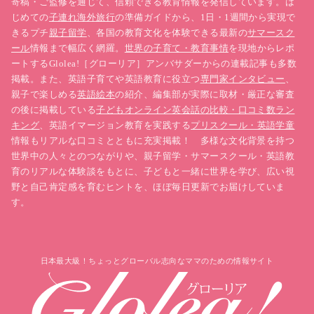
寄稿・ご監修を通じて、信頼できる教育情報を発信しています。は
じめての
子連れ海外旅行
の準備ガイドから、1日・1週間から実現で
きるプチ
親子留学
、各国の教育文化を体験できる最新の
サマースク
ール
情報まで幅広く網羅。
世界の子育て・教育事情
を現地からレポ
ートするGlolea!［グローリア］アンバサダーからの連載記事も多数
［おすすめ英語CD：8］
七田式教材（しちだ）さ
掲載。また、英語子育てや英語教育に役立つ
専門家インタビュー
、
わこの一日
親子で楽しめる
英語絵本
の紹介、編集部が実際に取材・厳正な審査
の後に掲載している
子どもオンライン英会話の比較・口コミ数ラン
キング
、英語イマージョン教育を実践する
プリスクール・英語学童
情報もリアルな口コミとともに充実掲載！ 多様な文化背景を持つ
世界中の人々とのつながりや、親子留学・サマースクール・英語教
育のリアルな体験談をもとに、子どもと一緒に世界を学び、広い視
野と自己肯定感を育むヒントを、ほぼ毎日更新でお届けしていま
す。
日本最大級！ちょっとグローバル志向なママのための情報サイト