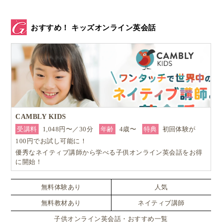
まず、赤ちゃんからでも取り入れやすいものとして
英
おすすめ！ キッズオンライン英会話
語の音楽ストリーミングアルバムやCD
があります。
英語耳を鍛える第一歩として音楽はとても有効です。
CAMBLY KIDS
受講料
1,048円〜／30分
年齢
4歳〜
特典
初回体験が
100円でお試し可能に！
優秀なネイティブ講師から学べる子供オンライン英会話をお得
に開始！
無料体験あり
人気
無料教材あり
ネイティブ講師
▲英語の音楽ストリーミングアルバムやCDは赤ちゃん・幼児にも
子供オンライン英会話・おすすめ一覧
ピッタリ！ かけ流しを楽しんでみましょう。