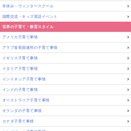
の子ども達にも馴染みがあるキャラクターなので英語
冬休み・ウィンタースクール
がわからなくても聞きたいという気持ちがでてくるか
国際交流・キッズ英語イベント
も！？
世界の子育て・教育スタイル
また同じエピソードを動画で視聴してからかけ流しす
アメリカ子育て事情
るのもいいかもしれません。
アラブ首長国連邦の子育て事情
イギリス子育て事情
イタリア子育て事情
［おすすめ英語CD：5］ディズニーの英語朗読
CD付き絵本シリーズ
インドネシア子育て事情
インドの子育て事情
オーストラリア子育て事情
オランダの子育て事情
カナダ子育て事情