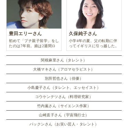
ト！
そこまで来たら、お好きな時間にかけ流ししても大丈
夫。
豊田エリーさん
久保純子さん
初めて「プチ親子留学」をし
小学4年の夏、父の転勤に伴
何度か繰り返していくうちに、子どもはその音声を聞
たのは7年前。娘は2週間ロ
ってイギリスに引っ越した。
いただけで絵を見なくても情景が浮かぶようになりま
ンドンのサマースクールに通
い、英語劇に挑戦したり、
す。それは、まさに英語を言葉として捉え始める第一
関根麻里さん（タレント）
歩と言えるでしょう。
大橋マキさん（アロマセラピスト）
別所哲也さん（俳優）
小島慶子さん（タレント、エッセイスト）
赤ちゃん〜幼児向けの英語絵本のおすすめ朗
コウケンテツさん（料理研究家）
読ストリーミングアルバムやYouTube配信CD
竹内薫さん（サイエンス作家）
山崎直子さん（宇宙飛行士）
［おすすめ英語CD：2］Eric Carle（エリック・カ
パックンさん（お笑い芸人・タレント）