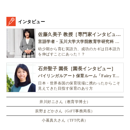
ール）の英語朗読CDつき絵本
インタビュー
佐藤久美子 教授［専門家インタビュー］
言語学者・玉川大学大学院教育学研究科 教授・NHK「えいごであそぼ」総合指導
幼少期から育む英語力、成功のカギは日本語力
を伸ばすことにあった！？
石井聖子 園長［園長インタビュー］
バイリンガルアート保育ルーム「Fairy Tale（フェアリーテイル）」
日本・世界各国の保育現場に携わったからこそ
見えてきた目指す保育のあり方
井川好ニさん（教育学博士）
辰野まどかさん（GiFT事務局長）
小暮真久さん（TFT代表）