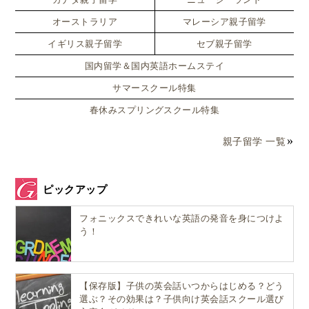
英語が苦手な子でも歌えるように、きらきら星など、
オーストラリア
マレーシア親子留学
音楽は日本語の歌としてもそのまま馴染みのシンプル
イギリス親子留学
セブ親子留学
なものを使用しながらも簡単な英語で歌詞が作られて
国内留学＆国内英語ホームステイ
います。
サマースクール特集
春休みスプリングスクール特集
方法2：
英語絵本の朗読ストリーミングアルバムや
親子留学 一覧
YouTube配信CDをかけ流そう！
ピックアップ
フォニックスできれいな英語の発音を身につけよ
う！
【保存版】子供の英会話いつからはじめる？どう
選ぶ？その効果は？子供向け英会話スクール選び