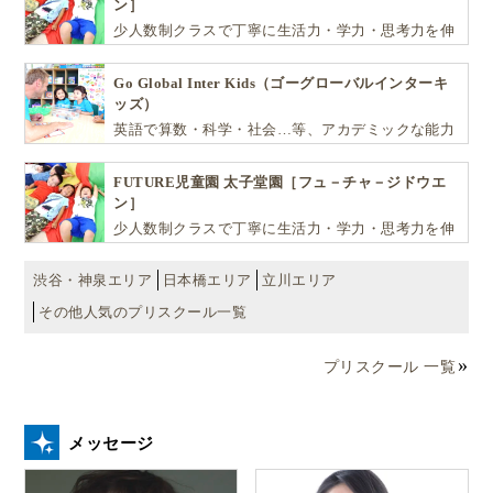
ン］
ングアルバムやYouTube配信CDです。
少人数制クラスで丁寧に生活力・学力・思考力を伸
ばしお子様の可能性を広げます！
Go Global Inter Kids（ゴーグローバルインターキ
英語の本の読み聞かせは、ちょっとハードルが高いわ！
ッズ）
英語で算数・科学・社会…等、アカデミックな能力
や探究心を飛躍的に伸ばし世界で活躍する子ども達
を育む少人数制のプリスクールです。
FUTURE児童園 太子堂園［フュ－チャ－ジドウエ
という方にとっても気軽に英語絵本を楽しめる方法の
ン］
１つです。
少人数制クラスで丁寧に生活力・学力・思考力を伸
ばしお子様の可能性を広げます！
渋谷・神泉エリア
日本橋エリア
立川エリア
方法としては、歌のストリーミングアルバムや
その他人気のプリスクール一覧
YouTube配信CDのように最初からかけ流しをせず、ま
ずは親子で絵本をみながらお話を聞いてください。
プリスクール 一覧
もし日本語で読んだことがある本なら、日本語と英語
の違いなどを楽しんでみるのもいいでしょう。子供が
メッセージ
ストーリーを理解できて、楽しめたらかけ流しスター