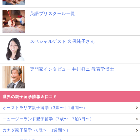
Reading Treeのステージ1
は短いセンテンスで繰り返
しも多いので子どももすぐに覚えますし、ママの語り
英語プリスクール一覧
かけにも取り入れていくことも簡単ですよ！
スペシャルゲスト 久保純子さん
幼児〜小学生向けの英語絵本のおすすめ朗読
CD
専門家インタビュー 井川好ニ 教育学博士
［おすすめ英語CD：4］Curious Georgeの英語朗
読CDつき絵本シリーズ
世界の親子留学情報＆口コミ
オーストラリア親子留学（3歳〜｜1週間〜）
ニュージーランド親子留学（2歳〜｜2泊3日〜）
カナダ親子留学（6歳〜｜1週間〜）