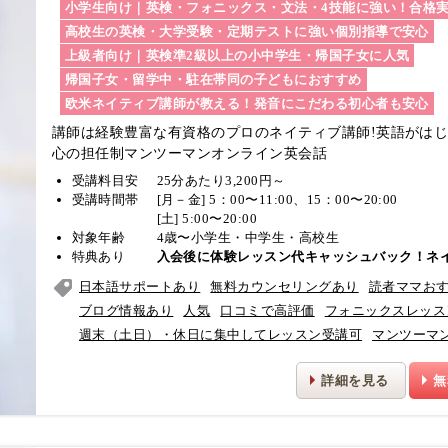
小学生向け｜英検・フォニックス・文法・4技能に強い！合格
高校生の英検・大学受験・定期テストに強い個別指導で安心
上級者向け｜英検準2級以上の小中学生・帰国子女に人気
帰国子女・留学中・駐在帯同の子どもにおすすめ
欧米ネイティブ講師が教える！発音にこだわる初心者も安心
講師は経験豊富な有資格のプロのネイティブ講師!
英語がは
心の担任制マンツーマンオンライン英会話
受講料目安
25分あたり3,200円～
受講時間帯
[月－金] 5：00〜11:00、15：00〜20:00
[土] 5:00〜20:00
対象年齢
4歳〜小学生・中学生・高校生
特典あり
入会後に体験レッスン代キャッシュバック！ネ
日本語サポートあり
無料カウンセリングあり
読者ママお
ブログ情報あり
人気
口コミで高評価
フォニックスレッス
週末（土日）・休日に集中してレッスン受講可
マンツーマ
詳細を見る
無