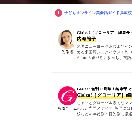
子どもオンライン英会話ガイド掲載校
Glolea!［グローリア］編
内海裕子
米国ニューヨーク州およびペン
監修者
める多国籍シェアハウスで約5年
Aboutの創成期に参画し、
日本語の4言語を駆使し、世界
実体験に基づく信頼性の高い情報
Glolea! 創刊12周年！編集部
Glolea!［グローリア］
ちょっとグローバル志向なママ＆
監修チーム
化した専門メディア. 英語に
校などを年齢別・目的別に厳選
ター校経営者、子ども向けの英検
with kids・AERA・N