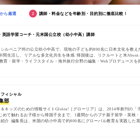
から厳選
講師・料金などを年齢別・目的別に徹底比較！
集長・英語学習コーチ・元米国公立校（幼小中高）講師
シルベニア州の公立幼小中高で、現地の子ども約800名に日本文化を教え
間生活し、リアルな多文化共生を体感. 帰国後は、リクルートと米About.
英語教育・留学・ライフスタイル・海外旅行分野の編集・Webプロデュースを
中の女性や母親と対話・取材を継続. 親子留学、バイリンガル育児、おう
を発信している. 著書に『子育てツイッター入門』ほか、日経、AERA、Ne
 オフィシャル
編集部
キッズのための情報サイトGlolea!［グローリア］は、2014年創刊の
はじめて触れるお子様から帰国子女まで、1週間からのプチ親子留学・英検
紹介. 編集長は、米国の幼小中高で約800名にグローバル教育を実践した英
1級・TOEIC・TOEFL・IELTS指導者、海外で子育て中のワーキングマ
ewsPicks等の情報提供・寄稿・監修実績も豊富な“世界と子どもの未来をつなぐ情