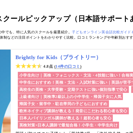
スクールピックアップ（日本語サポート
の中でも、特に人気のスクールを厳選紹介。
子どもオンライン英会話比較ガイド＆
体制などの注目ポイントをわかりやすく比較。口コミランキングや年齢別おす
Brightly for Kids（ブライトリー）
4.8点
14件の口コミ
小学生向け｜英検・フォニックス・文法・4技能に強い！合格
中学生におすすめ！英検・文法・入試対策に強い｜英語が苦手
高校生の英検・大学受験・定期テストに強い個別指導で安心
上級者向け｜英検準2級以上の小中学生・帰国子女に人気
帰国子女・留学中・駐在帯同の子どもにおすすめ
欧米ネイティブ講師が教える！発音にこだわる初心者も安心
日本人バイリンガル講師が教える！超初心者も安心
英検対策×日本人講師で最短合格！小学生・中学生向け