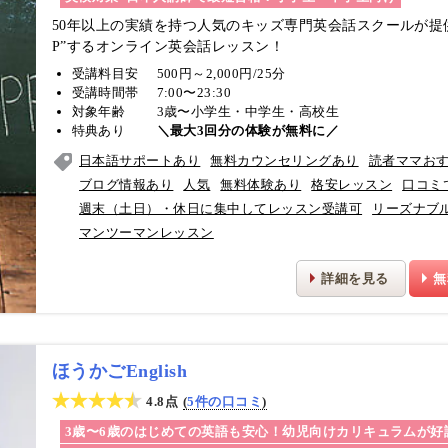
50年以上の実績を持つ人気のキッズ専門英会話スクールが提
P”するオンライン英会話レッスン！
受講料目安
500円～2,000円/25分
受講時間帯
7:00〜23:30
対象年齢
3歳〜小学生・中学生・高校生
特典あり
＼最大3回分の体験が無料に／
日本語サポートあり
無料カウンセリングあり
読者ママお
ブログ情報あり
人気
無料体験あり
格安レッスン
口コミ
週末（土日）・休日に集中してレッスン受講可
リーズナブ
マンツーマンレッスン
詳細を見る
無
ほうかごEnglish
4.8点
5件の口コミ
3歳〜6歳のはじめての英語も安心！幼児向けカリキュラムが好