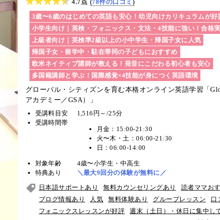
4.7点
78件の口コミ
3歳〜6歳のはじめての英語も安心！幼児向けカリキュラムが好
小学生向け｜英検・フォニックス・文法・4技能に強い！合格
上級者向け｜英検準2級以上の小中学生・帰国子女に人気
帰国子女・留学中・駐在帯同の子どもにおすすめ
欧米ネイティブ講師が教える！発音にこだわる初心者も安心
多国籍講師と学ぶ！国際感覚×4技能が身につく英語環境
グローバル・シティズンを育む本格オンライン英語学習「Global 
アカデミー／GSA）」
受講料目安
1,516円～/25分
受講時間帯
月金：15:00-21:30
火〜木・土：06:00-21:30
日：06:00-14:00
対象年齢
4歳〜小学生・中高生
特典あり
＼最大9回分の体験が無料に／
日本語サポートあり
無料カウンセリングあり
読者ママお
ブログ情報あり
人気
無料体験あり
グループレッスン
口
フォニックスレッスンが好評
週末（土日）・休日に集中し