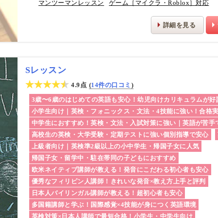
マンツーマンレッスン
ゲーム［マイクラ・Roblox］対応
詳細を見る
Sレッスン
4.9点
14件の口コミ
3歳〜6歳のはじめての英語も安心！幼児向けカリキュラムが好
小学生向け｜英検・フォニックス・文法・4技能に強い！合格
中学生におすすめ！英検・文法・入試対策に強い｜英語が苦手
高校生の英検・大学受験・定期テストに強い個別指導で安心
上級者向け｜英検準2級以上の小中学生・帰国子女に人気
帰国子女・留学中・駐在帯同の子どもにおすすめ
欧米ネイティブ講師が教える！発音にこだわる初心者も安心
優秀なフィリピン人講師！きれいな発音×教え方上手と評判
日本人バイリンガル講師が教える！超初心者も安心
多国籍講師と学ぶ！国際感覚×4技能が身につく英語環境
英検対策×日本人講師で最短合格！小学生・中学生向け