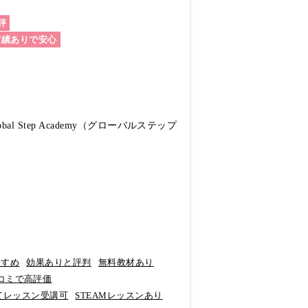
評
実績ありで安心
Step Academy（グローバルステップ
すすめ
効果ありと評判
無料教材あり
コミで高評価
てレッスン受講可
STEAMレッスンあり