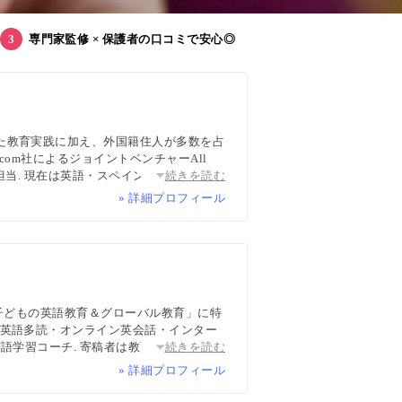
専門家監修 × 保護者の口コミで安心◎
た教育実践に加え、外国籍住人が多数を占
com社によるジョイントベンチャーAll
担当. 現在は英語・スペイン語・中国語・
続きを読む
ち英語、子どもオンライン英会話に関する
» 詳細プロフィール
wsPicksなどでの寄稿・監修実績多数
「子どもの英語教育＆グローバル教育」に特
・英語多読・オンライン英会話・インター
語学習コーチ. 寄稿者は教育学博士、イン
続きを読む
マなど多様な専門家が多数. 日経・AERA
» 詳細プロフィール
報ハブ”です。