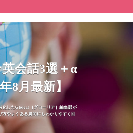
英会話3選＋α
6年8月最新】
たGlolea!［グローリア］編集部が
び方やよくある質問にもわかりやすく回