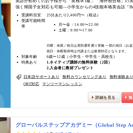
英語が初めてのお子様から「英検準1級」「海外校合格」の
強く帰国子女対応も可能―小学生からの4技能本格英会話『Bright
受講料目安
25分あたり2,400円〜（税込）
受講可能時間
月〜金：14:00〜22:00
帯
土曜：9:00〜17:00
日曜：休講／祝日は原則通常通り実施
一部の祝日（お盆
祝日・休暇取得時は代講または振替対応となります。
対象年齢
6歳〜12歳（小学生・中学生・高校生）
特典あり
1.ネイティブ講師の無料体験（2回）
2.入会者に教材プレゼント
日本語サポートあり
無料カウンセリングあり
無料体験あ
ORT対応
マンツーマンレッスン
詳細を見る
無
グローバルステップアカデミー（Global Step A