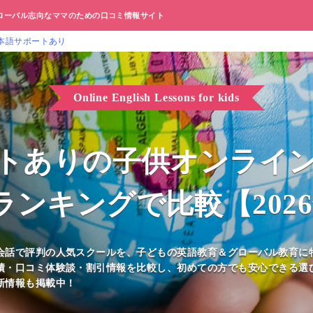
ローバル志向なママのための口コミ情報サイト
本語サポートあり
Online English Lessons for kids
トありの子供オンライン
ンキングで比較【202
話で評判の人気スクールを、子どもの英語教育＆グローバル教育に特化し
績・口コミ体験談・割引情報を比較し、初めての方でも安心できる選
新情報も掲載中！