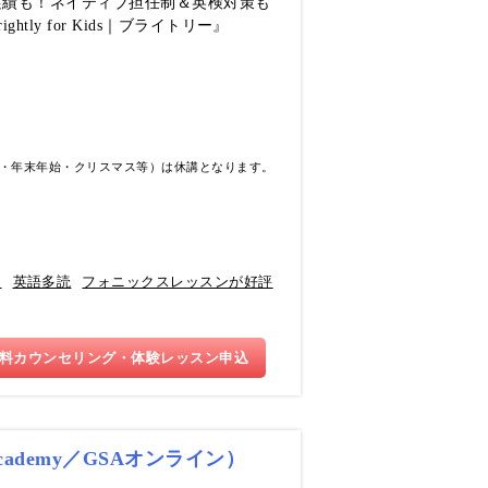
実績も！ネイティブ担任制＆英検対策も
ly for Kids｜ブライトリー』
・年末年始・クリスマス等）は休講となります。
り
英語多読
フォニックスレッスンが好評
料カウンセリング・体験レッスン申込
cademy／GSAオンライン）