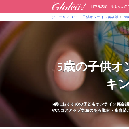
日本最大級！ちょっとグ
グローリアTOP
子供オンライン英会話
5
5歳の子供オ
キン
5歳におすすめの子どもオンライン英会
やスコアアップ実績のある取材・審査済ス