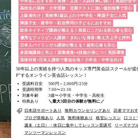
中学生におすすめ！英検・文法・入試対策に強い｜英語が苦手
高校生の英検・大学受験・定期テストに強い個別指導で安心
上級者向け｜英検準2級以上の小中学生・帰国子女に人気
帰国子女・留学中・駐在帯同の子どもにおすすめ
欧米ネイティブ講師が教える！発音にこだわる初心者も安心
優秀なフィリピン人講師！きれいな発音×教え方上手と評判
日本人バイリンガル講師が教える！超初心者も安心
多国籍講師と学ぶ！国際感覚×4技能が身につく英語環境
英検対策×日本人講師で最短合格！小学生・中学生向け
50年以上の実績を持つ人気のキッズ専門英会話スクールが提
P”するオンライン英会話レッスン！
受講料目安
500円～2,000円/25分
受講時間帯
7:00〜23:30
対象年齢
3歳〜小学生・中学生・高校生
特典あり
＼最大3回分の体験が無料に／
日本語サポートあり
無料カウンセリングあり
読者ママお
ブログ情報あり
人気
無料体験あり
格安レッスン
口コミ
週末（土日）・休日に集中してレッスン受講可
リーズナブ
マンツーマンレッスン