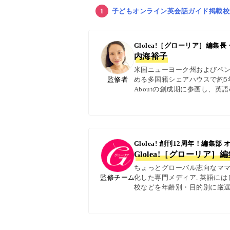
子どもオンライン英会話ガイド掲載校
Glolea!［グローリア］編
内海裕子
米国ニューヨーク州およびペン
監修者
める多国籍シェアハウスで約5年
Aboutの創成期に参画し、
日本語の4言語を駆使し、世界
実体験に基づく信頼性の高い情報
Glolea! 創刊12周年！編集部
Glolea!［グローリア］
ちょっとグローバル志向なママ＆
監修チーム
化した専門メディア. 英語に
校などを年齢別・目的別に厳選
ター校経営者、子ども向けの英検
with kids・AERA・N