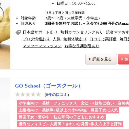
日曜日：10:00〜15:00
祝日は平日と同じ営業時間
対象年齢
3歳〜12歳（未就学児・小学生）
特典あり
2回分を無料でお試し＋入会で3,000円分のAm
日本語サポートあり
無料カウンセリングあり
読者ママお
ブログ情報あり
人気
無料体験あり
口コミで高評価
毎日
マンツーマンレッスン
お得な長期割引あり
詳細を見る
無
GO School（ゴースクール）
-
0件の口コミ
小学生向け｜英検・フォニックス・文法・4技能に強い！合格
上級者向け｜英検準2級以上の小中学生・帰国子女に人気
帰国子女・留学中・駐在帯同の子どもにおすすめ
優秀なフィリピン人講師！きれいな発音×教え方上手と評判