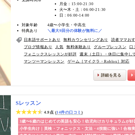
月金：15:00-21:30
火〜木・土：06:00-21:30
日：06:00-14:00
対象年齢
4歳〜小学生・中高生
特典あり
＼最大9回分の体験が無料に／
日本語サポートあり
無料カウンセリングあり
読者ママお
ブログ情報あり
人気
無料体験あり
グループレッスン
口
フォニックスレッスンが好評
週末（土日）・休日に集中し
マンツーマンレッスン
ゲーム［マイクラ・Roblox］対応
詳細を見る
Sレッスン
4.9点
14件の口コミ
3歳〜6歳のはじめての英語も安心！幼児向けカリキュラムが好
小学生向け｜英検・フォニックス・文法・4技能に強い！合格