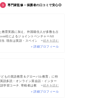
専門家監修 × 保護者の口コミで安心◎
た教育実践に加え、外国籍住人が多数を占
com社によるジョイントベンチャーAll
担当. 現在は英語・スペイン語・中国語・
続きを読む
ち英語、子どもオンライン英会話に関する
» 詳細プロフィール
wsPicksなどでの寄稿・監修実績多数
「子どもの英語教育＆グローバル教育」に特
・英語多読・オンライン英会話・インター
語学習コーチ. 寄稿者は教育学博士、イン
続きを読む
マなど多様な専門家が多数. 日経・AERA
» 詳細プロフィール
報ハブ”です。