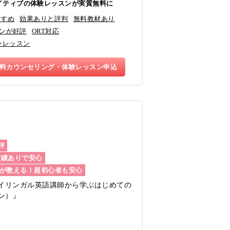
イティブの体験レッスンが実質無料に
すすめ
効果ありと評判
無料教材あり
ンが好評
ORT対応
ンレッスン
料カウンセリング・体験レッスン申込
評
実績ありで安心
が教える！超初心者も安心
バイリンガル英語講師から学ぶはじめての
ウン）』