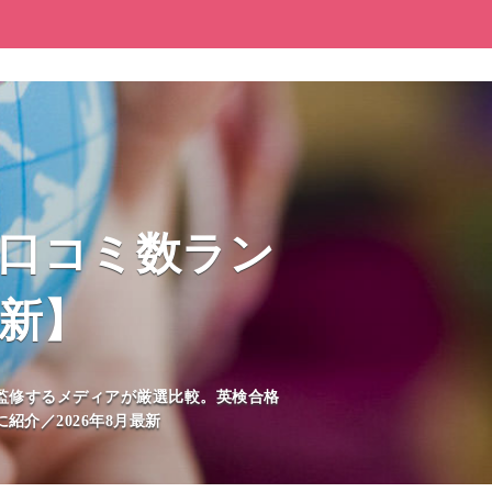
を口コミ数ラン
最新】
監修するメディアが厳選比較。英検合格
介／2026年8月最新