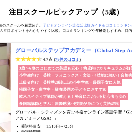
注目スクールピックアップ（5歳）
気のスクールを厳選紹介。
子どもオンライン英会話比較ガイド＆口コミランキング
の注目ポイントをわかりやすく比較。口コミランキングや年齢別おすすめ、目
グローバルステップアカデミー（Global Step A
4.7点
78件の口コミ
3歳〜6歳のはじめての英語も安心！幼児向けカリキュラムが好
小学生向け｜英検・フォニックス・文法・4技能に強い！合格
上級者向け｜英検準2級以上の小中学生・帰国子女に人気
帰国子女・留学中・駐在帯同の子どもにおすすめ
欧米ネイティブ講師が教える！発音にこだわる初心者も安心
多国籍講師と学ぶ！国際感覚×4技能が身につく英語環境
グローバル・シティズンを育む本格オンライン英語学習「Global 
アカデミー／GSA）」
受講料目安
1,516円～/25分
受講時間帯