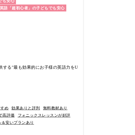
でも安心
英語「超初心者」の子どもでも安心
供する“最も効果的にお子様の英語力をU
すすめ
効果ありと評判
無料教材あり
で高評価
フォニックスレッスンが好評
ル＆安いプランあり