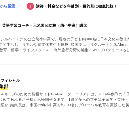
から厳選
講師・料金などを年齢別・目的別に徹底比較！
集長・英語学習コーチ・元米国公立校（幼小中高）講師
シルベニア州の公立幼小中高で、現地の子ども約800名に日本文化を教え
間生活し、リアルな多文化共生を体感. 帰国後は、リクルートと米About.
英語教育・留学・ライフスタイル・海外旅行分野の編集・Webプロデュースを
中の女性や母親と対話・取材を継続. 親子留学、バイリンガル育児、おう
を発信している. 著書に『子育てツイッター入門』ほか、日経、AERA、Ne
 オフィシャル
編集部
キッズのための情報サイトGlolea!［グローリア］は、2014年創刊の
はじめて触れるお子様から帰国子女まで、1週間からのプチ親子留学・英検
紹介. 編集長は、米国の幼小中高で約800名にグローバル教育を実践した英
1級・TOEIC・TOEFL・IELTS指導者、海外で子育て中のワーキングマ
ewsPicks等の情報提供・寄稿・監修実績も豊富な“世界と子どもの未来をつなぐ情