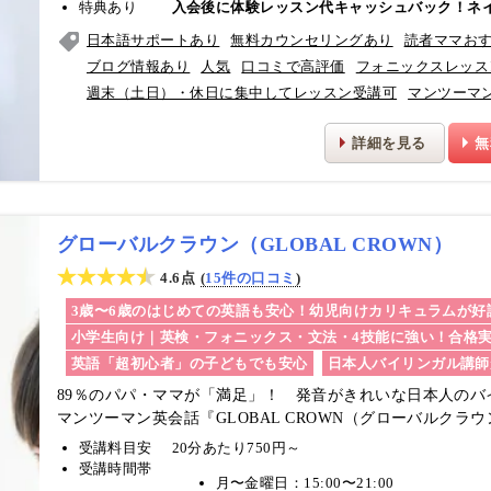
特典あり
入会後に体験レッスン代キャッシュバック！ネ
日本語サポートあり
無料カウンセリングあり
読者ママお
ブログ情報あり
人気
口コミで高評価
フォニックスレッス
週末（土日）・休日に集中してレッスン受講可
マンツーマ
詳細を見る
無
グローバルクラウン（GLOBAL CROWN）
4.6点
15件の口コミ
3歳〜6歳のはじめての英語も安心！幼児向けカリキュラムが好
小学生向け｜英検・フォニックス・文法・4技能に強い！合格
英語「超初心者」の子どもでも安心
日本人バイリンガル講師
89％のパパ・ママが「満足」！ 発音がきれいな日本人の
マンツーマン英会話『GLOBAL CROWN（グローバルクラ
受講料目安
20分あたり750円～
受講時間帯
月〜金曜日：15:00〜21:00