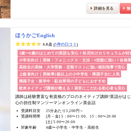
詳細を見る
無
ほうかごEnglish
4.8点
5件の口コミ
3歳〜6歳のはじめての英語も安心！幼児向けカリキュラムが好
小学生向け｜英検・フォニックス・文法・4技能に強い！合格
高校生の英検・大学受験・定期テストに強い個別指導で安心
上級者向け｜英検準2級以上の小中学生・帰国子女に人気
帰国子女・留学中・駐在帯同の子どもにおすすめ
欧米ネイティブ講師が教える！発音にこだわる初心者も安心
講師は経験豊富な有資格のプロのネイティブ講師!
英語がは
心の担任制マンツーマンオンライン英会話
受講料目安
25分あたり3,200円～
受講時間帯
[月－金] 5：00〜11:00、15：00〜20:00
[土] 5:00〜20:00
対象年齢
4歳〜小学生・中学生・高校生