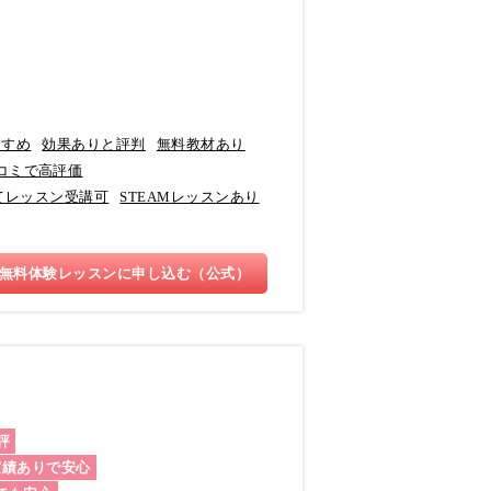
すすめ
効果ありと評判
無料教材あり
コミで高評価
てレッスン受講可
STEAMレッスンあり
無料体験レッスンに申し込む（公式）
評
実績ありで安心