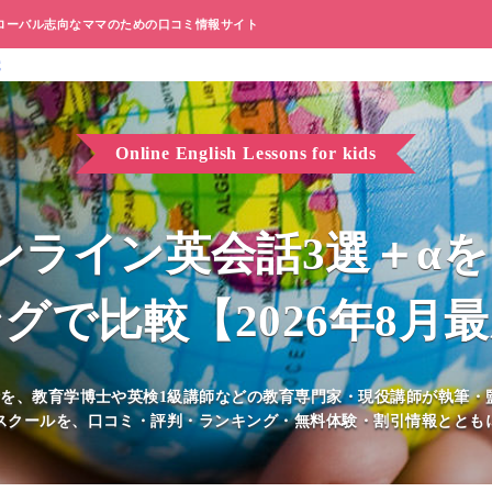
ローバル志向なママのための口コミ情報サイト
歳
Online English Lessons for kids
ンライン英会話3選＋α
グで比較【2026年8月
話を、教育学博士や英検1級講師などの教育専門家・現役講師が執筆・
クールを、口コミ・評判・ランキング・無料体験・割引情報とともに紹