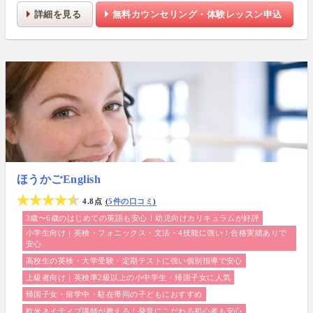
詳細を見る
無料カウンセリング・体験レッスン申込
ほうかごEnglish
4.8点
5件の口コミ
3歳〜6歳のはじめての英語も安心！幼児向けカリキュラムが好評
小学生向け｜英検・フォニックス・文法・4技能に強い！合格実績ありで
安心
高校生の英検・大学受験・定期テストに強い個別指導で安心
上級者向け｜英検準2級以上の小中学生・帰国子女に人気
帰国子女・留学中・駐在帯同の子どもにおすすめ
欧米ネイティブ講師が教える！発音にこだわる初心者も安心