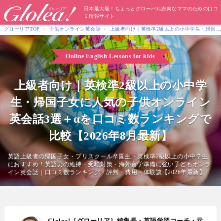
日本最大級！ちょっとグローバル志向なママのための口コ
ミ情報サイト
グローリアTOP
子供オンライン英会話
上級者向け｜英検準2級以上の小中学生・帰国子女に人気
Online English Lessons for kids
上級者向け｜英検準2級以上の小中学
生・帰国子女に人気の子供オンライン
英会話3選＋αを口コミ数ランキングで
比較【2026年8月最新】
英語上級者の帰国子女・プリスクール卒園生・英検準2級以上の小中学生
におすすめ！英語力の維持・受験対策・海外留学準備に強い子どもオンラ
イン英会話｜口コミ数ランキング・評判・費用・体験談【2026年最新】
Glolea!［グローリア］編集長・英語学習コーチ・元