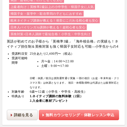
英語「超初心者」の子どもでも安心
上級者向け｜英検準2級以上の小中学生・帰国子女に人気
帰国子女・留学中・駐在帯同の子どもにおすすめ
欧米ネイティブ講師が教える！発音にこだわる初心者も安心
日本人バイリンガル講師が教える！超初心者も安心
英検対策×日本人講師で最短合格！小学生・中学生向け
英語が初めてのお子様から「英検準1級」「海外校合格」の実績も！ネ
イティブ担任制＆英検対策も強く帰国子女対応も可能―小学生からの4
技能本格英会話『Brightly for Kids｜ブライトリー』
受講料目安
25分あたり2,400円〜（税込）
受講可能時
月〜金：14:00〜22:00
間帯
土曜：9:00〜17:00
日曜：休講／祝日は原則通常通り実施
一部の祝日（お盆・年末年始・クリ
スマス等）は休講となります。
祝日・休暇取得時は代講または振替対応と
なります。
対象年齢
6歳〜12歳（小学生・中学生・高校生）
特典あり
1.ネイティブ講師の無料体験（2回）
2.入会者に教材プレゼント
詳細を見る
無料カウンセリング・体験レッスン申込