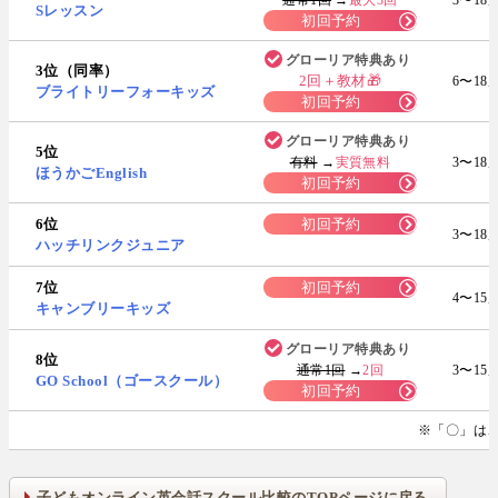
Sレッスン
初回予約
グローリア特典あり
3位（同率）
2回＋教材🎁
6〜18
ブライトリーフォーキッズ
初回予約
グローリア特典あり
5位
有料
→
実質無料
3〜18
ほうかごEnglish
初回予約
6位
初回予約
3〜18
ハッチリンクジュニア
7位
初回予約
4〜15
キャンブリーキッズ
グローリア特典あり
8位
通常1回
→
2回
3〜15
GO School（ゴースクール）
初回予約
※「〇」は
子どもオンライン英会話スクール比較のTOPページに戻る