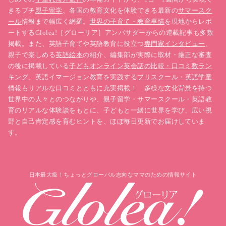
きるプチ
親子留学
、各国の教育文化を体験できる最新の
サマースク
ール
情報まで幅広く網羅。
世界の子育て・教育事情
を現地からレポ
ートするGlolea!［グローリア］アンバサダーからの連載記事も多数
掲載。また、英語子育てや英語教育に役立つ
専門家インタビュー
、
親子で楽しめる
英語絵本
の紹介、編集部が実際に取材・厳正な審査
の後に掲載している
子どもオンライン英会話の比較・口コミ数ラン
キング
、英語イマージョン教育を実践する
プリスクール・英語学童
情報もリアルな口コミとともに充実掲載！ 多様な文化背景を持つ
世界中の人々とのつながりや、親子留学・サマースクール・英語教
育のリアルな体験談をもとに、子どもと一緒に世界を学び、広い視
野と自己肯定感を育むヒントを、ほぼ毎日更新でお届けしていま
す。
日本最大級！ちょっとグローバル志向なママのための情報サイト