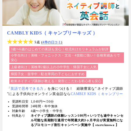
CAMBLY KIDS（ キャンブリーキッズ ）
5点
4件の口コミ
3歳〜6歳のはじめての英語も安心！幼児向けカリキュラムが好評
小学生向け｜英検・フォニックス・文法・4技能に強い！合格実績ありで
安心
上級者向け｜英検準2級以上の小中学生・帰国子女に人気
帰国子女・留学中・駐在帯同の子どもにおすすめ
欧米ネイティブ講師が教える！発音にこだわる初心者も安心
「
英語で思考できる力
」を身につける！ 経験豊富な“ ネイティブ講師
”による子供向けオンライン英会話なら
CAMBLY KIDS（ キャンブリー
キッズ ）
受講料目安
1,048円〜/30分
受講時間帯
24時間・年中無休
対象年齢
4歳〜小学生・中学生
特典あり
ネイティブ講師の体験レッスン100円＋いつでも途中キャンセ
ル可能な長期割引適用で年間最大約3ヶ月半分が実質無料にな
るプロモコード割引キャンペーン実施中【 startcknowa 】