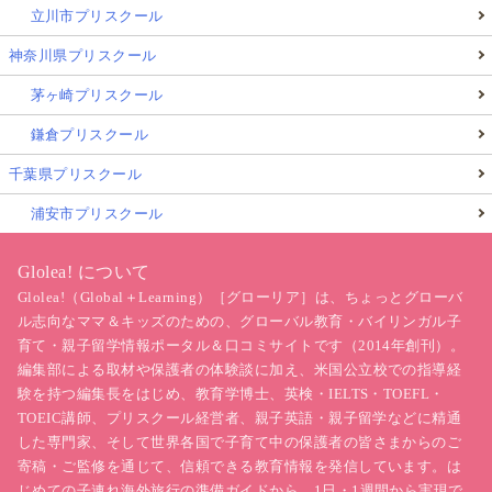
立川市プリスクール
神奈川県プリスクール
茅ヶ崎プリスクール
鎌倉プリスクール
千葉県プリスクール
浦安市プリスクール
Glolea! について
Glolea!（Global＋Learning）［グローリア］は、ちょっとグローバ
ル志向なママ＆キッズのための、グローバル教育・バイリンガル子
育て・親子留学情報ポータル＆口コミサイトです（2014年創刊）。
編集部による取材や保護者の体験談に加え、米国公立校での指導経
験を持つ編集長をはじめ、教育学博士、英検・IELTS・TOEFL・
TOEIC講師、プリスクール経営者、親子英語・親子留学などに精通
した専門家、そして世界各国で子育て中の保護者の皆さまからのご
寄稿・ご監修を通じて、信頼できる教育情報を発信しています。は
じめての
子連れ海外旅行
の準備ガイドから、1日・1週間から実現で