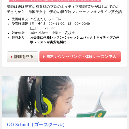
講師は経験豊富な有資格のプロのネイティブ講師!
英語がはじめてのお
子さんから、帰国子女まで安心の担任制マンツーマンオンライン英会話
受講料目安
25分あたり3,200円～
受講時間帯
[月－金] 5：00〜11:00、15：00〜20:00
[土] 5:00〜20:00
対象年齢
4歳〜小学生・中学生・高校生
特典あり
入会後に体験レッスン代キャッシュバック！ネイティブの体
験レッスンが実質無料に
詳細を見る
無料カウンセリング・体験レッスン申込
GO School（ゴースクール）