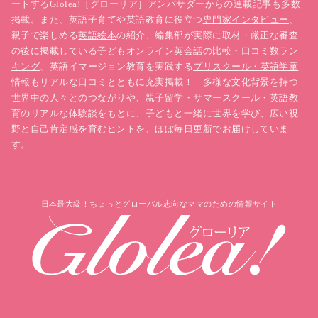
ートするGlolea!［グローリア］アンバサダーからの連載記事も多数
掲載。また、英語子育てや英語教育に役立つ
専門家インタビュー
、
親子で楽しめる
英語絵本
の紹介、編集部が実際に取材・厳正な審査
の後に掲載している
子どもオンライン英会話の比較・口コミ数ラン
キング
、英語イマージョン教育を実践する
プリスクール・英語学童
情報もリアルな口コミとともに充実掲載！ 多様な文化背景を持つ
世界中の人々とのつながりや、親子留学・サマースクール・英語教
育のリアルな体験談をもとに、子どもと一緒に世界を学び、広い視
野と自己肯定感を育むヒントを、ほぼ毎日更新でお届けしていま
す。
日本最大級！ちょっとグローバル志向なママのための情報サイト