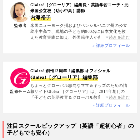
Glolea!［グローリア］編集長・英語学習コーチ・元
米国公立校（幼小中高）講師
内海裕子
監修者
米国ニューヨーク州およびペンシルベニア州の公立
幼小中高で、現地の子ども約800名に日本文化を教
えた教育実践に加え、外国籍住人が多数を占める多
続きを読む
国籍シェアハウスで約5年間生活し、リアルな多文化
» 詳細プロフィール
共生を体感. 帰国後は、リクルートと米About.com社
によるジョイントベンチャーAll Aboutの創成期に参
画し、英語教育・留学・ライフスタイル・海外旅行
分野の編集・Webプロデュースを担当. 現在は英語・
Glolea! 創刊12周年！編集部 オフィシャル
スペイン語・中国語・日本語の4言語を駆使し、世界
Glolea!［グローリア］編集部
中の女性や母親と対話・取材を継続. 親子留学、バイ
リンガル育児、おうち英語、子どもオンライン英会
ちょっとグローバル志向なママ＆キッズのための情
話に関する実体験に基づく信頼性の高い情報を発信
監修チーム
報サイトGlolea!［グローリア］は、2014年創刊の
している. 著書に『子育てツイッター入門』ほか、日
「子どもの英語教育＆グローバル教育」に特化した
続きを読む
経、AERA、NewsPicksなどでの寄稿・監修実績多数
専門メディア. 英語にはじめて触れるお子様から帰国
» 詳細プロフィール
子女まで、1週間からのプチ親子留学・英検・英語多
読・オンライン英会話・インター校などを年齢別・
目的別に厳選紹介. 編集長は、米国の幼小中高で約
注目スクールピックアップ（英語「超初心者」の
800名にグローバル教育を実践した英語学習コーチ.
子どもでも安心）
寄稿者は教育学博士、インター校経営者、子ども向
けの英検1級・TOEIC・TOEFL・IELTS指導者、海外