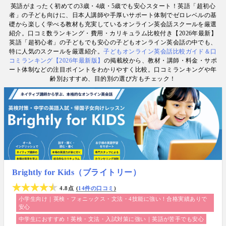
英語がまったく初めての3歳・4歳・5歳でも安心スタート！英語「超初心
で子育て中のワーキングママなど多様な専門家が多
者」の子ども向けに、日本人講師や手厚いサポート体制でゼロレベルの基
数. 日経・AERA with kids・AERA・NewsPicks等の
礎から楽しく学べる教材も充実しているオンライン英会話スクールを厳選
情報提供・寄稿・監修実績も豊富な“世界と子どもの
紹介。口コミ数ランキング・費用・カリキュラム比較付き【2026年最新】
未来をつなぐ情報ハブ”です。
英語「超初心者」の子どもでも安心の子どもオンライン英会話の中でも、
特に人気のスクールを厳選紹介。
子どもオンライン英会話比較ガイド＆口
コミランキング【2026年最新版】
の掲載校から、教材・講師・料金・サポ
ート体制などの注目ポイントをわかりやすく比較。口コミランキングや年
齢別おすすめ、目的別の選び方もチェック！
Brightly for Kids（ブライトリー）
4.8点
14件の口コミ
小学生向け｜英検・フォニックス・文法・4技能に強い！合格実績ありで
安心
中学生におすすめ！英検・文法・入試対策に強い｜英語が苦手でも安心