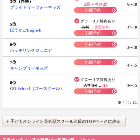
3位（同率）
2回＋教材🎁
6〜18
ブライトリーフォーキッズ
初回予約
グローリア特典あり
5位
有料
→
実質無料
3〜18
ほうかごEnglish
初回予約
6位
初回予約
3〜18
ハッチリンクジュニア
7位
初回予約
4〜15
キャンブリーキッズ
グローリア特典あり
8位
通常1回
→
2回
3〜15
GO School（ゴースクール）
初回予約
※「〇」は
子どもオンライン英会話スクール比較のTOPページに戻る