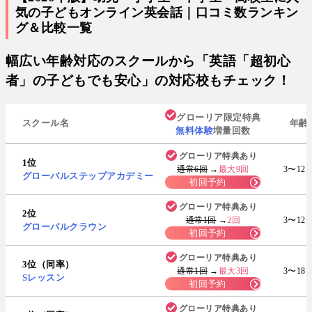
気の子どもオンライン英会話｜口コミ数ランキン
グ＆比較一覧
幅広い年齢対応のスクールから「英語「超初心
者」の子どもでも安心」の対応校もチェック！
グローリア限定特典
スクール名
年齢
無料体験
増量回数
グローリア特典あり
1位
通常6回
→
最大9回
3〜12
グローバルステップアカデミー
初回予約
グローリア特典あり
2位
通常1回
→
2回
3〜12
グローバルクラウン
初回予約
グローリア特典あり
3位（同率）
通常1回
→
最大3回
3〜18
Sレッスン
初回予約
グローリア特典あり