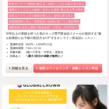
欧米ネイティブ講師が教える！発音にこだわる初心者も安心
優秀なフィリピン人講師！きれいな発音×教え方上手と評判
日本人バイリンガル講師が教える！超初心者も安心
多国籍講師と学ぶ！国際感覚×4技能が身につく英語環境
英検対策×日本人講師で最短合格！小学生・中学生向け
50年以上の実績を持つ人気のキッズ専門英会話スクールが提供する“最
も効果的にお子様の英語力をUP”するオンライン英会話レッスン！
受講料目安
500円～2,000円/25分
受講時間帯
7:00〜23:30
対象年齢
3歳〜小学生・中学生・高校生
特典あり
＼最大3回分の体験が無料に／
詳細を見る
無料カウンセリング・体験レッスン申込