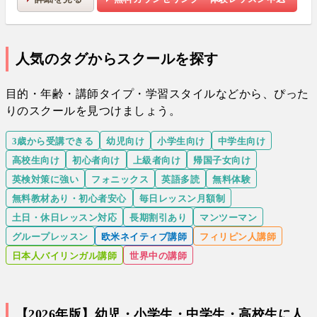
人気のタグからスクールを探す
目的・年齢・講師タイプ・学習スタイルなどから、ぴった
りのスクールを見つけましょう。
3歳から受講できる
幼児向け
小学生向け
中学生向け
高校生向け
初心者向け
上級者向け
帰国子女向け
英検対策に強い
フォニックス
英語多読
無料体験
無料教材あり・初心者安心
毎日レッスン月額制
土日・休日レッスン対応
長期割引あり
マンツーマン
グループレッスン
欧米ネイティブ講師
フィリピン人講師
日本人バイリンガル講師
世界中の講師
【2026年版】幼児・小学生・中学生・高校生に人