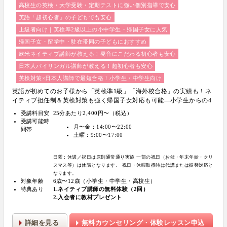
高校生の英検・大学受験・定期テストに強い個別指導で安心
英語「超初心者」の子どもでも安心
上級者向け｜英検準2級以上の小中学生・帰国子女に人気
帰国子女・留学中・駐在帯同の子どもにおすすめ
欧米ネイティブ講師が教える！発音にこだわる初心者も安心
日本人バイリンガル講師が教える！超初心者も安心
英検対策×日本人講師で最短合格！小学生・中学生向け
英語が初めてのお子様から「英検準1級」「海外校合格」の実績も！ネ
イティブ担任制＆英検対策も強く帰国子女対応も可能―小学生からの4
技能本格英会話『Brightly for Kids｜ブライトリー』
受講料目安
25分あたり2,400円〜（税込）
受講可能時
月〜金：14:00〜22:00
間帯
土曜：9:00〜17:00
日曜：休講／祝日は原則通常通り実施
一部の祝日（お盆・年末年始・クリ
スマス等）は休講となります。
祝日・休暇取得時は代講または振替対応と
なります。
対象年齢
6歳〜12歳（小学生・中学生・高校生）
特典あり
1.ネイティブ講師の無料体験（2回）
2.入会者に教材プレゼント
詳細を見る
無料カウンセリング・体験レッスン申込