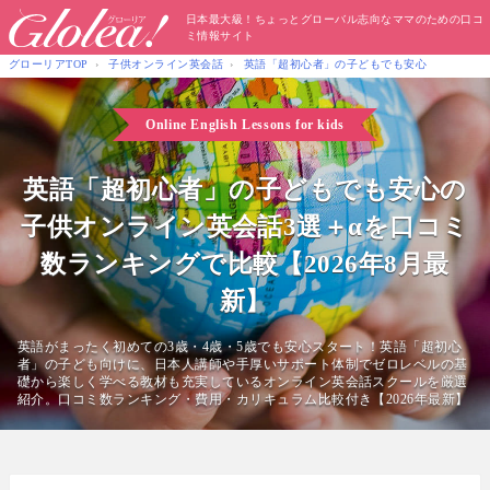
日本最大級！ちょっとグローバル志向なママのための口コ
ミ情報サイト
グローリアTOP
子供オンライン英会話
英語「超初心者」の子どもでも安心
Online English Lessons for kids
英語「超初心者」の子どもでも安心の
子供オンライン英会話3選＋αを口コミ
数ランキングで比較【2026年8月最
新】
英語がまったく初めての3歳・4歳・5歳でも安心スタート！英語「超初心
者」の子ども向けに、日本人講師や手厚いサポート体制でゼロレベルの基
礎から楽しく学べる教材も充実しているオンライン英会話スクールを厳選
紹介。口コミ数ランキング・費用・カリキュラム比較付き【2026年最新】