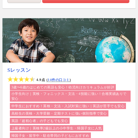
Sレッスン
4.9点
14件の口コミ
3歳〜6歳のはじめての英語も安心！幼児向けカリキュラムが好評
小学生向け｜英検・フォニックス・文法・4技能に強い！合格実績ありで
安心
中学生におすすめ！英検・文法・入試対策に強い｜英語が苦手でも安心
高校生の英検・大学受験・定期テストに強い個別指導で安心
英語「超初心者」の子どもでも安心
上級者向け｜英検準2級以上の小中学生・帰国子女に人気
帰国子女・留学中・駐在帯同の子どもにおすすめ