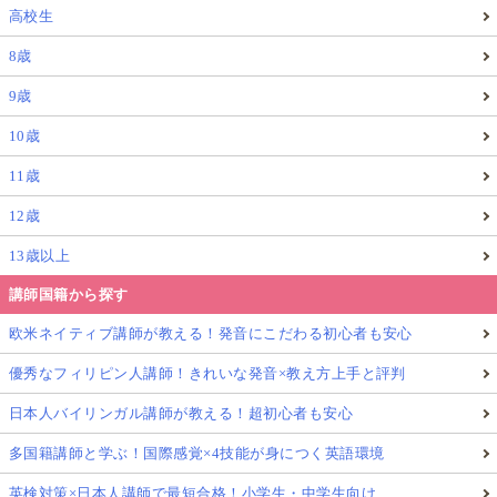
高校生
8歳
9歳
10歳
11歳
12歳
13歳以上
講師国籍から探す
欧米ネイティブ講師が教える！発音にこだわる初心者も安心
優秀なフィリピン人講師！きれいな発音×教え方上手と評判
日本人バイリンガル講師が教える！超初心者も安心
多国籍講師と学ぶ！国際感覚×4技能が身につく英語環境
英検対策×日本人講師で最短合格！小学生・中学生向け