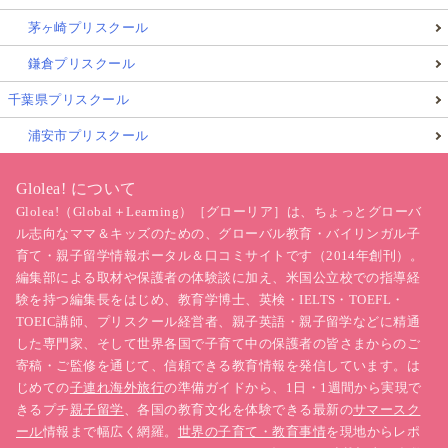
茅ヶ崎プリスクール
鎌倉プリスクール
千葉県プリスクール
浦安市プリスクール
Glolea! について
Glolea!（Global＋Learning）［グローリア］は、ちょっとグローバ
ル志向なママ＆キッズのための、グローバル教育・バイリンガル子
育て・親子留学情報ポータル＆口コミサイトです（2014年創刊）。
編集部による取材や保護者の体験談に加え、米国公立校での指導経
験を持つ編集長をはじめ、教育学博士、英検・IELTS・TOEFL・
TOEIC講師、プリスクール経営者、親子英語・親子留学などに精通
した専門家、そして世界各国で子育て中の保護者の皆さまからのご
寄稿・ご監修を通じて、信頼できる教育情報を発信しています。は
じめての
子連れ海外旅行
の準備ガイドから、1日・1週間から実現で
きるプチ
親子留学
、各国の教育文化を体験できる最新の
サマースク
ール
情報まで幅広く網羅。
世界の子育て・教育事情
を現地からレポ