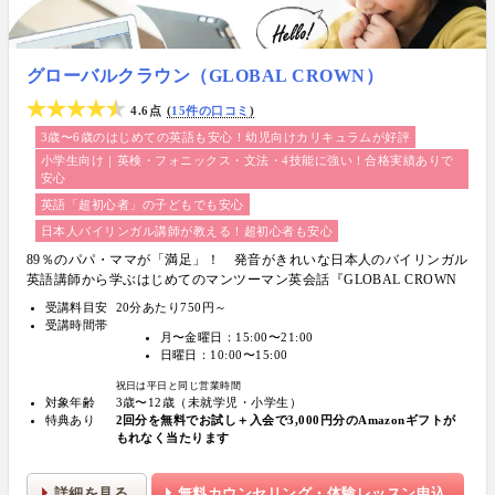
グローバルクラウン（GLOBAL CROWN）
4.6点
15件の口コミ
3歳〜6歳のはじめての英語も安心！幼児向けカリキュラムが好評
小学生向け｜英検・フォニックス・文法・4技能に強い！合格実績ありで
安心
英語「超初心者」の子どもでも安心
日本人バイリンガル講師が教える！超初心者も安心
89％のパパ・ママが「満足」！ 発音がきれいな日本人のバイリンガル
英語講師から学ぶはじめてのマンツーマン英会話『GLOBAL CROWN
（グローバルクラウン）』
受講料目安
20分あたり750円～
受講時間帯
月〜金曜日：15:00〜21:00
日曜日：10:00〜15:00
祝日は平日と同じ営業時間
対象年齢
3歳〜12歳（未就学児・小学生）
特典あり
2回分を無料でお試し＋入会で3,000円分のAmazonギフトが
もれなく当たります
詳細を見る
無料カウンセリング・体験レッスン申込