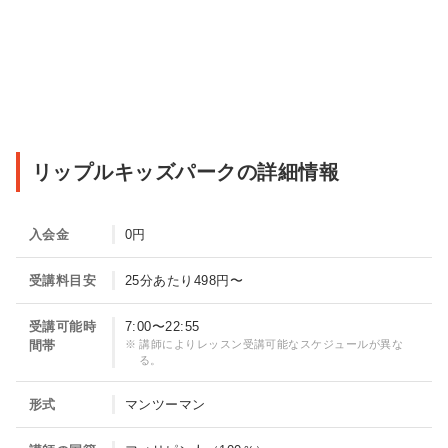
子
リップルキッズパークの詳細情報
供
向
入会金
0円
け
オ
受講料目安
25分あたり498円〜
ン
受講可能時
7:00〜22:55
ラ
間帯
講師によりレッスン受講可能なスケジュールが異な
イ
る。
ン
形式
マンツーマン
英
会