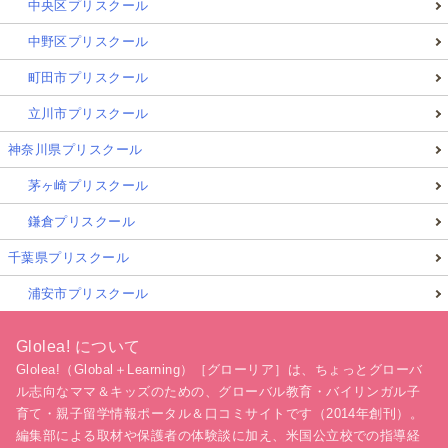
中央区プリスクール
中野区プリスクール
町田市プリスクール
立川市プリスクール
神奈川県プリスクール
茅ヶ崎プリスクール
鎌倉プリスクール
千葉県プリスクール
浦安市プリスクール
Glolea! について
Glolea!（Global＋Learning）［グローリア］は、ちょっとグローバ
ル志向なママ＆キッズのための、グローバル教育・バイリンガル子
育て・親子留学情報ポータル＆口コミサイトです（2014年創刊）。
編集部による取材や保護者の体験談に加え、米国公立校での指導経