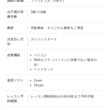
講師の国籍
フィリピン人（100％）
話
お子様の対
3歳〜18歳
ス
象年齢
ク
ー
教材
市販教材、オリジナル教材をご用意
ル
お支払い方
クレジットカード
紹
法
介
必要機材
パソコン
Webカメラ（パソコンに内蔵でない場合の
み）
ヘッドセット
使用ソフト
Zoom
Skype
レッスン予
レッスン開始時刻がの45分前まで予約可能
約期限