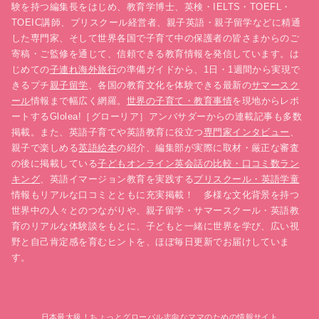
験を持つ編集長をはじめ、教育学博士、英検・IELTS・TOEFL・
TOEIC講師、プリスクール経営者、親子英語・親子留学などに精通
した専門家、そして世界各国で子育て中の保護者の皆さまからのご
寄稿・ご監修を通じて、信頼できる教育情報を発信しています。は
じめての
子連れ海外旅行
の準備ガイドから、1日・1週間から実現で
きるプチ
親子留学
、各国の教育文化を体験できる最新の
サマースク
ール
情報まで幅広く網羅。
世界の子育て・教育事情
を現地からレポ
ートするGlolea!［グローリア］アンバサダーからの連載記事も多数
掲載。また、英語子育てや英語教育に役立つ
専門家インタビュー
、
親子で楽しめる
英語絵本
の紹介、編集部が実際に取材・厳正な審査
の後に掲載している
子どもオンライン英会話の比較・口コミ数ラン
キング
、英語イマージョン教育を実践する
プリスクール・英語学童
情報もリアルな口コミとともに充実掲載！ 多様な文化背景を持つ
世界中の人々とのつながりや、親子留学・サマースクール・英語教
育のリアルな体験談をもとに、子どもと一緒に世界を学び、広い視
野と自己肯定感を育むヒントを、ほぼ毎日更新でお届けしていま
す。
日本最大級！ちょっとグローバル志向なママのための情報サイト