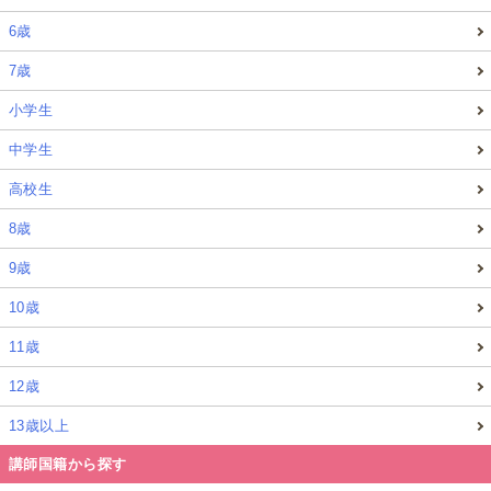
6歳
7歳
小学生
中学生
高校生
8歳
9歳
10歳
11歳
12歳
13歳以上
講師国籍から探す