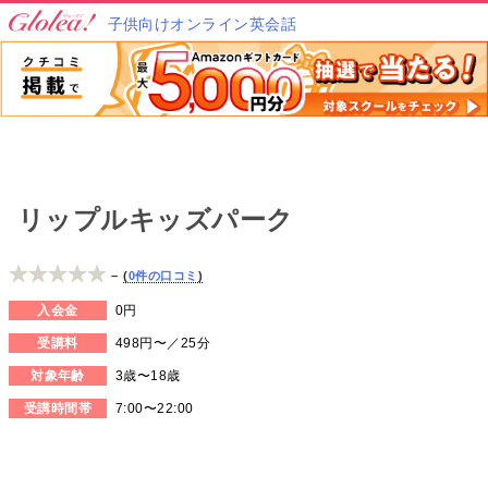
子供向けオンライン英会話
リップルキッズパーク
–
0件の口コミ
入会金
0円
受講料
498円〜／25分
対象年齢
3歳〜18歳
受講時間帯
7:00〜22:00