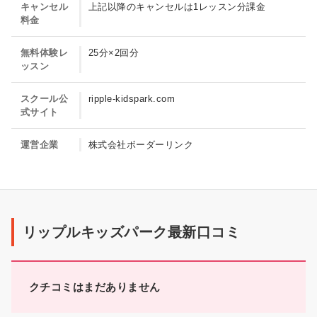
キャンセル
上記以降のキャンセルは1レッスン分課金
料金
無料体験レ
25分×2回分
ッスン
スクール公
ripple-kidspark.com
式サイト
運営企業
株式会社ボーダーリンク
リ
ッ
リップルキッズパーク最新口コミ
プ
ル
キ
クチコミはまだありません
ッ