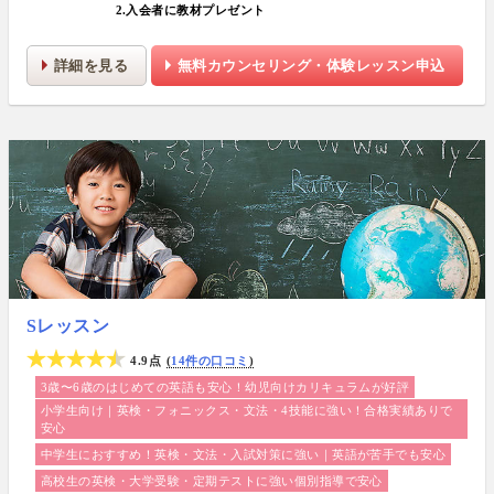
2.入会者に教材プレゼント
詳細を見る
無料カウンセリング・体験レッスン申込
Sレッスン
4.9点
14件の口コミ
3歳〜6歳のはじめての英語も安心！幼児向けカリキュラムが好評
小学生向け｜英検・フォニックス・文法・4技能に強い！合格実績ありで
安心
中学生におすすめ！英検・文法・入試対策に強い｜英語が苦手でも安心
高校生の英検・大学受験・定期テストに強い個別指導で安心