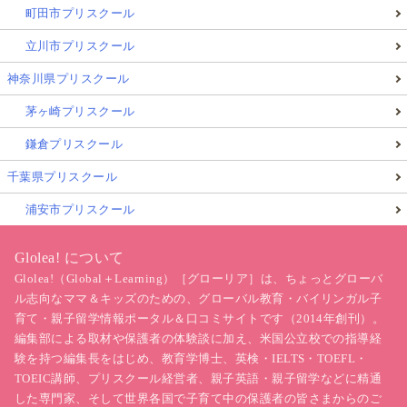
町田市プリスクール
立川市プリスクール
神奈川県プリスクール
茅ヶ崎プリスクール
鎌倉プリスクール
千葉県プリスクール
浦安市プリスクール
Glolea! について
Glolea!（Global＋Learning）［グローリア］は、ちょっとグローバ
ル志向なママ＆キッズのための、グローバル教育・バイリンガル子
育て・親子留学情報ポータル＆口コミサイトです（2014年創刊）。
編集部による取材や保護者の体験談に加え、米国公立校での指導経
験を持つ編集長をはじめ、教育学博士、英検・IELTS・TOEFL・
TOEIC講師、プリスクール経営者、親子英語・親子留学などに精通
した専門家、そして世界各国で子育て中の保護者の皆さまからのご