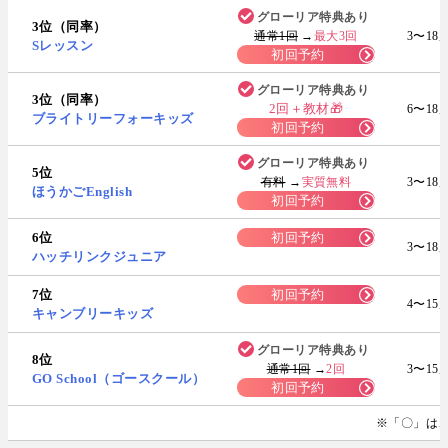
グローリア特典あり
3位（同率）
通常1回
→
最大3回
3〜18
Sレッスン
初回予約
グローリア特典あり
3位（同率）
2回＋教材🎁
6〜18
ブライトリーフォーキッズ
初回予約
グローリア特典あり
5位
有料
→
実質無料
3〜18
ほうかごEnglish
初回予約
6位
初回予約
3〜18
ハッチリンクジュニア
7位
初回予約
4〜15
キャンブリーキッズ
グローリア特典あり
8位
通常1回
→
2回
3〜15
GO School（ゴースクール）
初回予約
※「〇」は