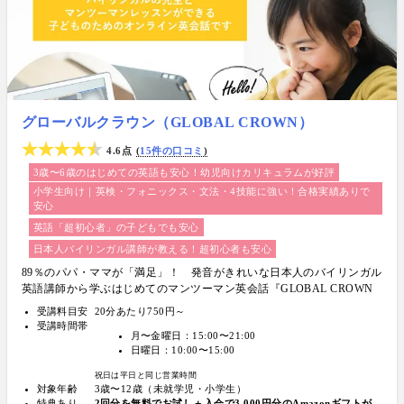
グローバルクラウン（GLOBAL CROWN）
4.6点
15件の口コミ
3歳〜6歳のはじめての英語も安心！幼児向けカリキュラムが好評
小学生向け｜英検・フォニックス・文法・4技能に強い！合格実績ありで
安心
英語「超初心者」の子どもでも安心
日本人バイリンガル講師が教える！超初心者も安心
89％のパパ・ママが「満足」！ 発音がきれいな日本人のバイリンガル
英語講師から学ぶはじめてのマンツーマン英会話『GLOBAL CROWN
（グローバルクラウン）』
受講料目安
20分あたり750円～
受講時間帯
月〜金曜日：15:00〜21:00
日曜日：10:00〜15:00
祝日は平日と同じ営業時間
対象年齢
3歳〜12歳（未就学児・小学生）
特典あり
2回分を無料でお試し＋入会で3,000円分のAmazonギフトが