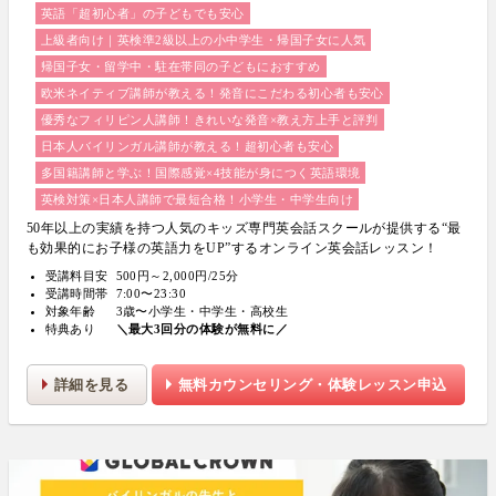
英語「超初心者」の子どもでも安心
上級者向け｜英検準2級以上の小中学生・帰国子女に人気
帰国子女・留学中・駐在帯同の子どもにおすすめ
欧米ネイティブ講師が教える！発音にこだわる初心者も安心
優秀なフィリピン人講師！きれいな発音×教え方上手と評判
日本人バイリンガル講師が教える！超初心者も安心
多国籍講師と学ぶ！国際感覚×4技能が身につく英語環境
英検対策×日本人講師で最短合格！小学生・中学生向け
50年以上の実績を持つ人気のキッズ専門英会話スクールが提供する“最
も効果的にお子様の英語力をUP”するオンライン英会話レッスン！
受講料目安
500円～2,000円/25分
受講時間帯
7:00〜23:30
対象年齢
3歳〜小学生・中学生・高校生
特典あり
＼最大3回分の体験が無料に／
詳細を見る
無料カウンセリング・体験レッスン申込