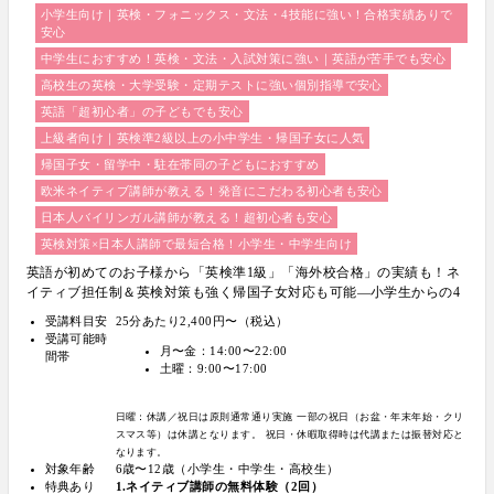
小学生向け｜英検・フォニックス・文法・4技能に強い！合格実績ありで
安心
中学生におすすめ！英検・文法・入試対策に強い｜英語が苦手でも安心
高校生の英検・大学受験・定期テストに強い個別指導で安心
英語「超初心者」の子どもでも安心
上級者向け｜英検準2級以上の小中学生・帰国子女に人気
帰国子女・留学中・駐在帯同の子どもにおすすめ
欧米ネイティブ講師が教える！発音にこだわる初心者も安心
日本人バイリンガル講師が教える！超初心者も安心
英検対策×日本人講師で最短合格！小学生・中学生向け
英語が初めてのお子様から「英検準1級」「海外校合格」の実績も！ネ
イティブ担任制＆英検対策も強く帰国子女対応も可能―小学生からの4
技能本格英会話『Brightly for Kids｜ブライトリー』
受講料目安
25分あたり2,400円〜（税込）
受講可能時
月〜金：14:00〜22:00
間帯
土曜：9:00〜17:00
日曜：休講／祝日は原則通常通り実施
一部の祝日（お盆・年末年始・クリ
スマス等）は休講となります。
祝日・休暇取得時は代講または振替対応と
なります。
対象年齢
6歳〜12歳（小学生・中学生・高校生）
特典あり
1.ネイティブ講師の無料体験（2回）