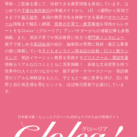
寄稿・ご監修を通じて、信頼できる教育情報を発信しています。は
じめての
子連れ海外旅行
の準備ガイドから、1日・1週間から実現で
きるプチ
親子留学
、各国の教育文化を体験できる最新の
サマースク
ール
情報まで幅広く網羅。
世界の子育て・教育事情
を現地からレポ
ートするGlolea!［グローリア］アンバサダーからの連載記事も多数
掲載。また、英語子育てや英語教育に役立つ
専門家インタビュー
、
親子で楽しめる
英語絵本
の紹介、編集部が実際に取材・厳正な審査
の後に掲載している
子どもオンライン英会話の比較・口コミ数ラン
キング
、英語イマージョン教育を実践する
プリスクール・英語学童
情報もリアルな口コミとともに充実掲載！ 多様な文化背景を持つ
世界中の人々とのつながりや、親子留学・サマースクール・英語教
育のリアルな体験談をもとに、子どもと一緒に世界を学び、広い視
野と自己肯定感を育むヒントを、ほぼ毎日更新でお届けしていま
す。
日本最大級！ちょっとグローバル志向なママのための情報サイト