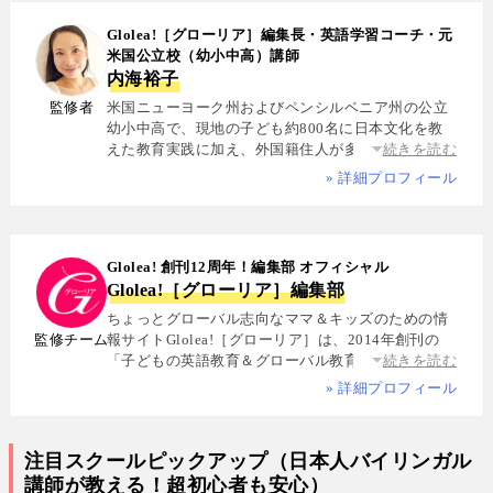
Glolea!［グローリア］編集長・英語学習コーチ・元
米国公立校（幼小中高）講師
内海裕子
監修者
米国ニューヨーク州およびペンシルベニア州の公立
幼小中高で、現地の子ども約800名に日本文化を教
えた教育実践に加え、外国籍住人が多数を占める多
続きを読む
国籍シェアハウスで約5年間生活し、リアルな多文化
» 詳細プロフィール
共生を体感. 帰国後は、リクルートと米About.com社
によるジョイントベンチャーAll Aboutの創成期に参
画し、英語教育・留学・ライフスタイル・海外旅行
分野の編集・Webプロデュースを担当. 現在は英語・
Glolea! 創刊12周年！編集部 オフィシャル
スペイン語・中国語・日本語の4言語を駆使し、世界
Glolea!［グローリア］編集部
中の女性や母親と対話・取材を継続. 親子留学、バイ
リンガル育児、おうち英語、子どもオンライン英会
ちょっとグローバル志向なママ＆キッズのための情
話に関する実体験に基づく信頼性の高い情報を発信
監修チーム
報サイトGlolea!［グローリア］は、2014年創刊の
している. 著書に『子育てツイッター入門』ほか、日
「子どもの英語教育＆グローバル教育」に特化した
続きを読む
経、AERA、NewsPicksなどでの寄稿・監修実績多数
専門メディア. 英語にはじめて触れるお子様から帰国
» 詳細プロフィール
子女まで、1週間からのプチ親子留学・英検・英語多
読・オンライン英会話・インター校などを年齢別・
目的別に厳選紹介. 編集長は、米国の幼小中高で約
注目スクールピックアップ（日本人バイリンガル
800名にグローバル教育を実践した英語学習コーチ.
講師が教える！超初心者も安心）
寄稿者は教育学博士、インター校経営者、子ども向