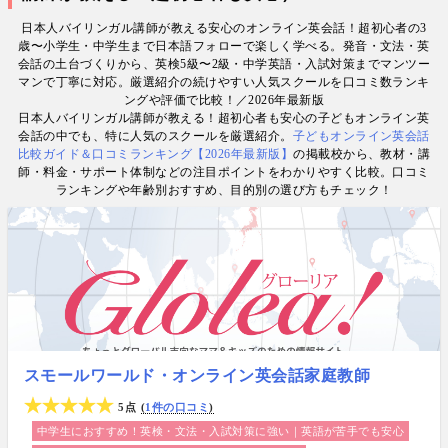
けの英検1級・TOEIC・TOEFL・IELTS指導者、海外
日本人バイリンガル講師が教える安心のオンライン英会話！超初心者の3
で子育て中のワーキングママなど多様な専門家が多
歳〜小学生・中学生まで日本語フォローで楽しく学べる。発音・文法・英
数. 日経・AERA with kids・AERA・NewsPicks等の
会話の土台づくりから、英検5級〜2級・中学英語・入試対策までマンツー
情報提供・寄稿・監修実績も豊富な“世界と子どもの
マンで丁寧に対応。厳選紹介の続けやすい人気スクールを口コミ数ランキ
未来をつなぐ情報ハブ”です。
ングや評価で比較！／2026年最新版
日本人バイリンガル講師が教える！超初心者も安心の子どもオンライン英
会話の中でも、特に人気のスクールを厳選紹介。
子どもオンライン英会話
比較ガイド＆口コミランキング【2026年最新版】
の掲載校から、教材・講
師・料金・サポート体制などの注目ポイントをわかりやすく比較。口コミ
ランキングや年齢別おすすめ、目的別の選び方もチェック！
スモールワールド・オンライン英会話家庭教師
5点
1件の口コミ
中学生におすすめ！英検・文法・入試対策に強い｜英語が苦手でも安心