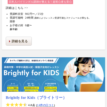
日本人バイリンガル講師が教える！超初心者も安心
詳細はこちら >>
受講料目安
902円〜／25分
受講可能時
24時間
講師によりレッスン受講可能なスケジュールが異なる。
間帯
お子様の対
0歳〜
象年齢
詳細を見る
Brightly for Kids（ブライトリー）
4.8点
14件の口コミ