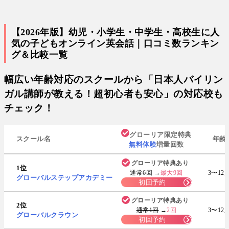
【2026年版】幼児・小学生・中学生・高校生に人
気の子どもオンライン英会話｜口コミ数ランキン
グ＆比較一覧
幅広い年齢対応のスクールから「日本人バイリン
ガル講師が教える！超初心者も安心」の対応校も
チェック！
グローリア限定特典
スクール名
年齢
無料体験
増量回数
グローリア特典あり
1位
通常6回
→
最大9回
3〜12
グローバルステップアカデミー
初回予約
グローリア特典あり
2位
通常1回
→
2回
3〜12
グローバルクラウン
初回予約