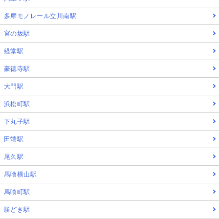
多摩モノレール立川南駅
宮の坂駅
経堂駅
豪徳寺駅
大門駅
浜松町駅
下丸子駅
田端駅
尾久駅
馬喰横山駅
馬喰町駅
勝どき駅