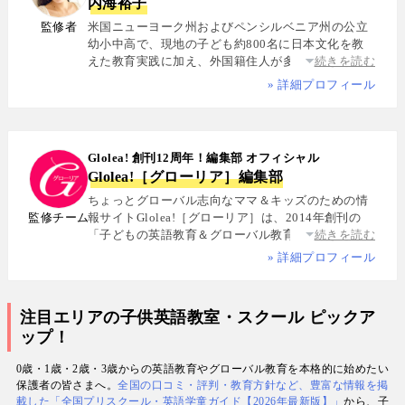
内海裕子
監修者
米国ニューヨーク州およびペンシルベニア州の公立
幼小中高で、現地の子ども約800名に日本文化を教
えた教育実践に加え、外国籍住人が多数を占める多
続きを読む
国籍シェアハウスで約5年間生活し、リアルな多文化
» 詳細プロフィール
共生を体感. 帰国後は、リクルートと米About.com社
によるジョイントベンチャーAll Aboutの創成期に参
画し、英語教育・留学・ライフスタイル・海外旅行
分野の編集・Webプロデュースを担当. 現在は英語・
Glolea! 創刊12周年！編集部 オフィシャル
スペイン語・中国語・日本語の4言語を駆使し、世界
Glolea!［グローリア］編集部
中の女性や母親と対話・取材を継続. 親子留学、バイ
リンガル育児、おうち英語、子どもオンライン英会
ちょっとグローバル志向なママ＆キッズのための情
話に関する実体験に基づく信頼性の高い情報を発信
監修チーム
報サイトGlolea!［グローリア］は、2014年創刊の
している. 著書に『子育てツイッター入門』ほか、日
「子どもの英語教育＆グローバル教育」に特化した
続きを読む
経、AERA、NewsPicksなどでの寄稿・監修実績多数
専門メディア. 英語にはじめて触れるお子様から帰国
» 詳細プロフィール
子女まで、1週間からのプチ親子留学・英検・英語多
読・オンライン英会話・インター校などを年齢別・
目的別に厳選紹介. 編集長は、米国の幼小中高で約
注目エリアの子供英語教室・スクール ピックア
800名にグローバル教育を実践した英語学習コーチ.
ップ！
寄稿者は教育学博士、インター校経営者、子ども向
けの英検1級・TOEIC・TOEFL・IELTS指導者、海外
0歳・1歳・2歳・3歳からの英語教育やグローバル教育を本格的に始めたい
で子育て中のワーキングママなど多様な専門家が多
保護者の皆さまへ。
全国の口コミ・評判・教育方針など、豊富な情報を掲
数. 日経・AERA with kids・AERA・NewsPicks等の
載した「全国プリスクール・英語学童ガイド【2026年最新版】」
から、子