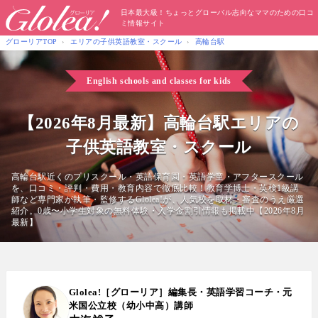
日本最大級！ちょっとグローバル志向なママのための口コ
ミ情報サイト
グローリアTOP
エリアの子供英語教室・スクール
高輪台駅
English schools and classes for kids
【2026年8月最新】高輪台駅エリアの
子供英語教室・スクール
高輪台駅近くのプリスクール・英語保育園・英語学童・アフタースクール
を、口コミ・評判・費用・教育内容で徹底比較！教育学博士・英検1級講
師など専門家が執筆・監修するGlolea!が、人気校を取材・審査のうえ厳選
紹介。0歳〜小学生対象の無料体験・入学金割引情報も掲載中【2026年8月
最新】
Glolea!［グローリア］編集長・英語学習コーチ・元
米国公立校（幼小中高）講師