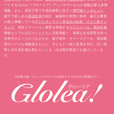
ートするGlolea!［グローリア］アンバサダーからの連載記事も多数
掲載。また、英語子育てや英語教育に役立つ
専門家インタビュー
、
親子で楽しめる
英語絵本
の紹介、編集部が実際に取材・厳正な審査
の後に掲載している
子どもオンライン英会話の比較・口コミ数ラン
キング
、英語イマージョン教育を実践する
プリスクール・英語学童
情報もリアルな口コミとともに充実掲載！ 多様な文化背景を持つ
世界中の人々とのつながりや、親子留学・サマースクール・英語教
育のリアルな体験談をもとに、子どもと一緒に世界を学び、広い視
野と自己肯定感を育むヒントを、ほぼ毎日更新でお届けしていま
す。
日本最大級！ちょっとグローバル志向なママのための情報サイト