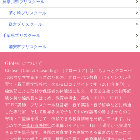
神奈川県プリスクール
茅ヶ崎プリスクール
鎌倉プリスクール
千葉県プリスクール
浦安市プリスクール
Glolea! について
Glolea!（Global＋Learning）［グローリア］は、ちょっとグローバ
ル志向なママ＆キッズのための、グローバル教育・バイリンガル子
育て・親子留学情報ポータル＆口コミサイトです（2014年創刊）。
編集部による取材や保護者の体験談に加え、米国公立校での指導経
験を持つ編集長をはじめ、教育学博士、英検・IELTS・TOEFL・
TOEIC講師、プリスクール経営者、親子英語・親子留学などに精通
した専門家、そして世界各国で子育て中の保護者の皆さまからのご
寄稿・ご監修を通じて、信頼できる教育情報を発信しています。は
じめての
子連れ海外旅行
の準備ガイドから、1日・1週間から実現で
きるプチ
親子留学
、各国の教育文化を体験できる最新の
サマースク
ール
情報まで幅広く網羅。
世界の子育て・教育事情
を現地からレポ