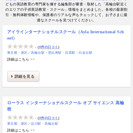
情報提供・寄稿・監修実績も豊富な“世界と子どもの
どもの英語教育の専門家を擁する編集部が審査・取材した「高輪台駅近く
未来をつなぐ情報ハブ”です。
のエリアの子供英語教室・スクール」情報をまとめました。各校の最新割
引・無料体験情報や、保護者のリアルな声もチェックして、お子さまに最
適なスクールを見つけてください。
アイラインターナショナルスクール（Ayla International Sch
ool）
-
0件の口コミ
東京都
港区
／
高輪台駅
恵比寿駅
目黒駅
白金台駅
詳細はこちら >>
詳細を見る
ローラス インターナショナルスクール オブ サイエンス 高輪
校
-
0件の口コミ
東京都
港区
／
品川駅
高輪台駅
詳細はこちら >>