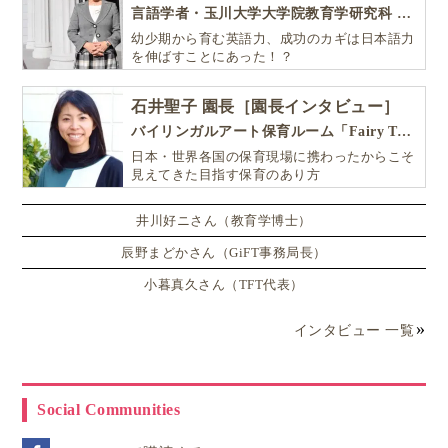
言語学者・玉川大学大学院教育学研究科 教授・NHK「えいごであそぼ」総合指導
幼少期から育む英語力、成功のカギは日本語力
を伸ばすことにあった！？
石井聖子 園長［園長インタビュー］
バイリンガルアート保育ルーム「Fairy Tale（フェアリーテイル）」
日本・世界各国の保育現場に携わったからこそ
見えてきた目指す保育のあり方
井川好ニさん（教育学博士）
辰野まどかさん（GiFT事務局長）
小暮真久さん（TFT代表）
インタビュー 一覧
Social Communities