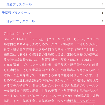
鎌倉プリスクール
千葉県プリスクール
浦安市プリスクール
Glolea! について
Glolea!（Global＋Learning）［グローリア］は、ちょっとグローバ
ル志向なママ＆キッズのための、グローバル教育・バイリンガル子
育て・親子留学情報ポータル＆口コミサイトです（2014年創刊）。
編集部による取材や保護者の体験談に加え、米国公立校での指導経
験を持つ編集長をはじめ、教育学博士、英検・IELTS・TOEFL・
TOEIC講師、プリスクール経営者、親子英語・親子留学などに精通
した専門家、そして世界各国で子育て中の保護者の皆さまからのご
寄稿・ご監修を通じて、信頼できる教育情報を発信しています。は
じめての
子連れ海外旅行
の準備ガイドから、1日・1週間から実現で
きるプチ
親子留学
、各国の教育文化を体験できる最新の
サマースク
ール
情報まで幅広く網羅。
世界の子育て・教育事情
を現地からレポ
ートするGlolea!［グローリア］アンバサダーからの連載記事も多数
掲載。また、英語子育てや英語教育に役立つ
専門家インタビュー
、