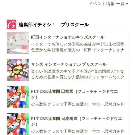
イベント情報 一覧
編集部イチオシ！ プリスクール
町田インターナショナルキッズスクール
インターでも珍しい外国籍の生徒が半分以上の国際
色豊かな学習環境が魅力の「町田インターナショナ
ルキッズスクール」。
サンズ インターナショナル プリスクール
楽しい英語環境の中で子ども達が“真の国際人”とな
るための基礎を育む少人数制のアットホームなスク
ールです
FUTURE児童園 田端園［フュ－チャ－ジドウエ
ン］
少人数制クラスで丁寧に生活力・学力・思考力を伸
ばしお子様の可能性を広げます！
FUTURE児童園 日本橋園［フュ－チャ－ジドウエ
ン］
少人数制クラスで丁寧に生活力・学力・思考力を伸