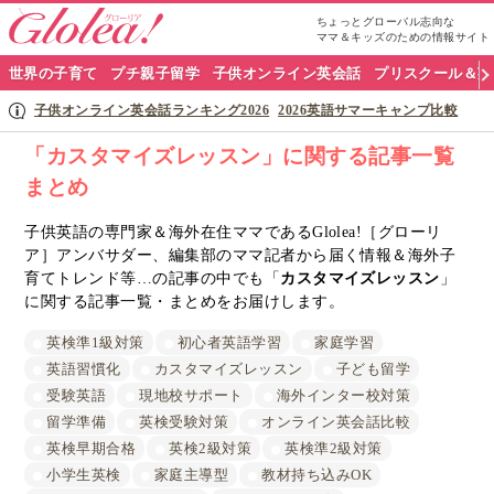
ちょっとグローバル志向な
ママ＆キッズのための情報サイト
グ
世界の子育て
プチ親子留学
子供オンライン英会話
プリスクール＆英
ロ
子供オンライン英会話ランキング2026
2026英語サマーキャンプ比較
ー
「カスタマイズレッスン」に関する記事一覧
まとめ
リ
ア
子供英語の専門家＆海外在住ママであるGlolea!［グローリ
ア］アンバサダー、編集部のママ記者から届く情報＆海外子
ナ
育てトレンド等…の記事の中でも「
カスタマイズレッスン
」
に関する記事一覧・まとめをお届けします。
ビ
英検準1級対策
初心者英語学習
家庭学習
英語習慣化
カスタマイズレッスン
子ども留学
受験英語
現地校サポート
海外インター校対策
留学準備
英検受験対策
オンライン英会話比較
英検早期合格
英検2級対策
英検準2級対策
小学生英検
家庭主導型
教材持ち込みOK