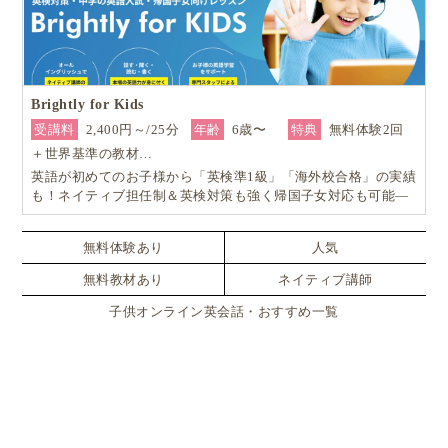
Brightly for Kids
受講料
2,400円～/25分
年齢
6歳〜
特典
無料体験2回
＋世界基準の教材…
英語が初めてのお子様から「英検準1級」「海外校合格」の実績
も！ネイティブ担任制＆英検対策も強く帰国子女対応も可能―
小学生からの4技能本格英会話『Brightly for Kids｜ブライトリ
ー』
無料体験あり
人気
無料教材あり
ネイティブ講師
子供オンライン英会話・おすすめ一覧