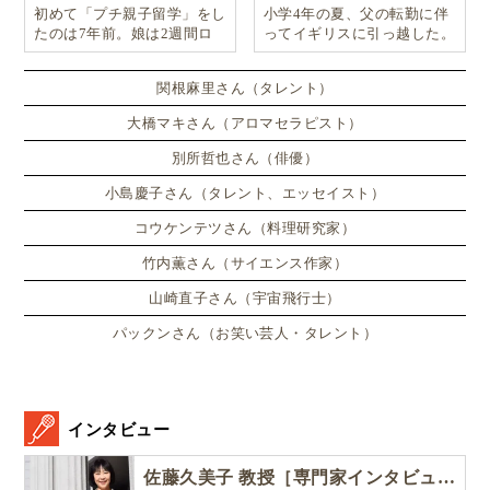
初めて「プチ親子留学」をし
小学4年の夏、父の転勤に伴
たのは7年前。娘は2週間ロ
ってイギリスに引っ越した。
ンドンのサマースクールに通
い、英語劇に挑戦したり、
関根麻里さん（タレント）
大橋マキさん（アロマセラピスト）
別所哲也さん（俳優）
小島慶子さん（タレント、エッセイスト）
コウケンテツさん（料理研究家）
竹内薫さん（サイエンス作家）
山崎直子さん（宇宙飛行士）
パックンさん（お笑い芸人・タレント）
インタビュー
佐藤久美子 教授［専門家インタビュー］