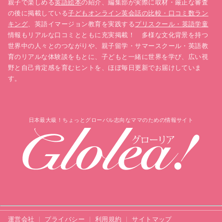
親子で楽しめる
英語絵本
の紹介、編集部が実際に取材・厳正な審査
の後に掲載している
子どもオンライン英会話の比較・口コミ数ラン
キング
、英語イマージョン教育を実践する
プリスクール・英語学童
情報もリアルな口コミとともに充実掲載！ 多様な文化背景を持つ
世界中の人々とのつながりや、親子留学・サマースクール・英語教
育のリアルな体験談をもとに、子どもと一緒に世界を学び、広い視
野と自己肯定感を育むヒントを、ほぼ毎日更新でお届けしていま
す。
日本最大級！ちょっとグローバル志向なママのための情報サイト
運営会社
プライバシー
利用規約
サイトマップ