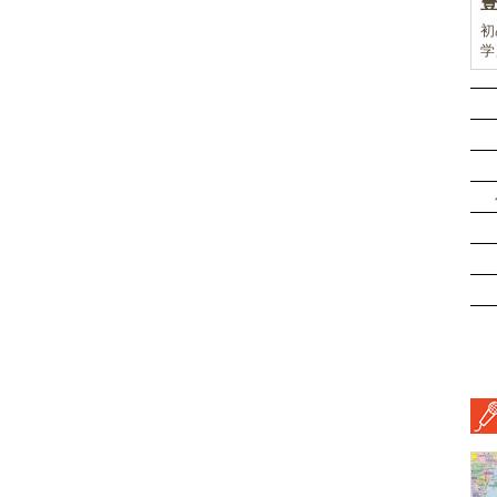
初
学
前
ド
ル
挑