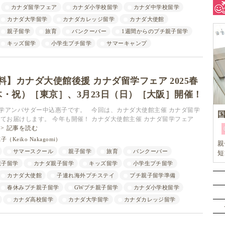
カナダ留学フェア
カナダ小学校留学
カナダ中学校留学
カナダ大学留学
カナダカレッジ留学
カナダ大使館
親子留学
旅育
バンクーバー
1週間からのプチ親子留学
キッズ留学
小学生プチ留学
サマーキャンプ
】カナダ大使館後援 カナダ留学フェア 2025春
（木・祝）［東京］、3月23日（日）［大阪］開催！
親子留学アンバサダー中込惠子です。 今回は、カナダ大使館主催 カナダ留学
ついてお届けします。 今年も開催！ カナダ大使館主催 カナダ留学フェア
記事を読む
（Keiko Nakagomi）
親
サマースクール
親子留学
旅育
バンクーバー
短
リ
親子留学
カナダ親子留学
キッズ留学
小学生プチ留学
イ
カナダ大使館
子連れ海外プチステイ
プチ親子留学準備
春休みプチ親子留学
GWプチ親子留学
カナダ小学校留学
カナダ高校留学
カナダ大学留学
カナダカレッジ留学