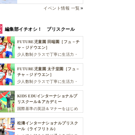
イベント情報 一覧
編集部イチオシ！ プリスクール
FUTURE児童園 田端園［フュ－チ
ャ－ジドウエン］
少人数制クラスで丁寧に生活力・
学力・思考力を伸ばしお子様の可
能性を広げます！
FUTURE児童園 太子堂園［フュ－
チャ－ジドウエン］
少人数制クラスで丁寧に生活力・
学力・思考力を伸ばしお子様の可
能性を広げます！
KIDS EDUインターナショナルプ
リスクール＆アカデミー
国際基準の英語＆マナーをはじめ
将来国際的に活躍できるリーダー
としての多様な資質を育む「KIDS
松濤インターナショナルプリスク
EDU（キッズ・エデュ）」は幼児
ール（ライフリトル）
から小学生まで一貫して学べる充