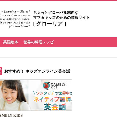
 + Learning = Glolea!
ちょっとグローバル志向な
hips with diverse people
ママ＆キッズのための情報サイト
ave different cultures.
know our world for the
グローリア
glorious future!
英語絵本
世界の料理レシピ
おすすめ！ キッズオンライン英会話
AMBLY KIDS