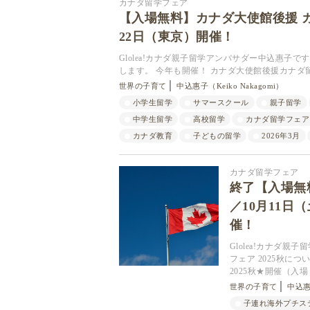
カナダ留学フェア
【入場無料】カナダ大使館後援 カ
22日（東京）開催！
Glolea!カナダ親子留学アンバサダー中込惠子
します。 今年も開催！ カナダ大使館後援カナダ
世界の子育て
中込惠子（Keiko Nakagomi）
小学生留学
サマースクール
親子留学
中学生留学
高校留学
カナダ留学フェア
カナダ教育
子どもの留学
2026年3月
カナダ留学フェア
終了【入場無料
／10月11日
催！
Glolea!カナダ
フェア 2025秋に
2025秋★開催（入場
世界の子育て
中込惠子
子連れ海外プチス