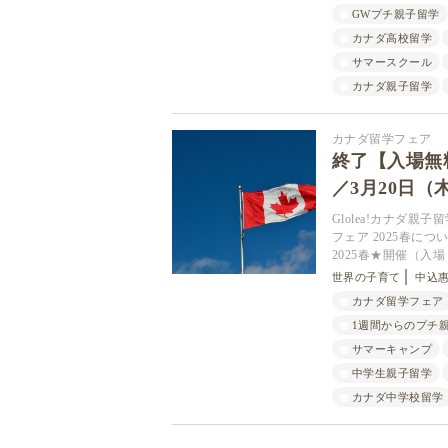
GWプチ親子留学
カナダ高校留学
サマースクール
カナダ親子留学
カナダ留学フェア
終了【入場無料
／3月20日
Glolea!カナダ
フェア 2025春に
2025春★開催（入場
世界の子育て
中込惠子
カナダ留学フェア
1週間からのプチ
サマーキャンプ
中学生親子留学
カナダ中学校留学