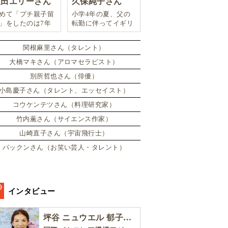
豊田エリーさん
久保純子さん
めて「プチ親子留
小学4年の夏、父の
」をしたのは7年
転勤に伴ってイギリ
。娘は2週間ロン
スに引っ越した。
ンのサマースクー
関根麻里さん（タレント）
に通い、英語劇に
戦したり、
大橋マキさん（アロマセラピスト）
別所哲也さん（俳優）
小島慶子さん（タレント、エッセイスト）
コウケンテツさん（料理研究家）
竹内薫さん（サイエンス作家）
山崎直子さん（宇宙飛行士）
パックンさん（お笑い芸人・タレント）
インタビュー
坪谷 ニュウエル 郁子さん［後編］