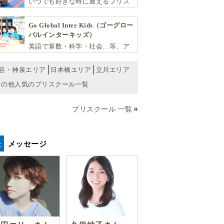
いつでも好きな時に通えるプリス
実のカリキュラムが魅力です
クール！ 子ども達一人ひとりの個
性を尊重し、想像力豊かな感性、
Go Global Inter Kids（ゴーグロー
自ら進んで学ぶこと、考える力を
バルインターキッズ）
育みます
英語で算数・科学・社会…等、ア
カデミックな能力や探究心を飛躍
的に伸ばし世界で活躍する子ども
谷・神泉エリア
日本橋エリア
立川エリア
達を育む少人数制のプリスクール
その他人気のプリスクール一覧
です。
プリスクール 一覧
メッセージ