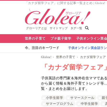
「カナダ留学フェア」に関する記事一覧まとめ | Glolea
グローリアとは
サイトマップ
タグ一覧
グ
世界の子育て
プチ親子留学
子供オンライン英
ロ
今、注目のキーワード
子供オンライン英会話ランキ
ー
Glolea!
世界の子育て
カナダ留学フェア
リ
「カナダ留学フェア
ア
子供英語の専門家＆海外在住ママであるG
ナ
から届く情報＆海外子育てトレンド等
ビ
覧・まとめをお届けします。
小学生留学
サマースクール
親
サマープログラム
中学生留学