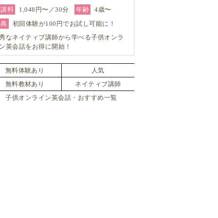
受講料
1,048円〜／30分
年齢
4歳〜
特典
初回体験が100円でお試し可能に！
秀なネイティブ講師から学べる子供オンラ
ン英会話をお得に開始！
無料体験あり
人気
無料教材あり
ネイティブ講師
子供オンライン英会話・おすすめ一覧