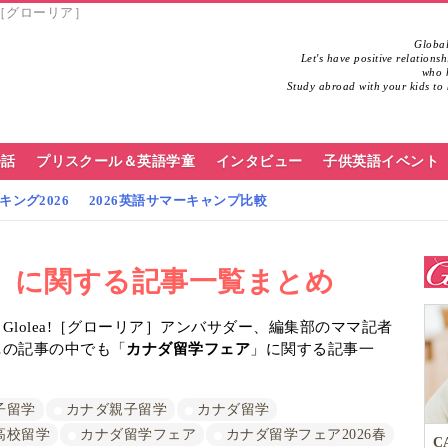
!［グローリア］
Global
Let's have positive relations
who h
Study abroad with your kids to 
会話
プリスクール＆英語学童
インタビュー
子供英語イベント
ング2026
2026英語サマーキャンプ比較
」に関する記事一覧まとめ
lolea!［グローリア］アンバサダー、編集部のママ記者
…の記事の中でも「
カナダ留学フェア
」に関する記事一
子留学
カナダ親子留学
カナダ留学
高校留学
カナダ留学フェア
カナダ留学フェア2026春
C