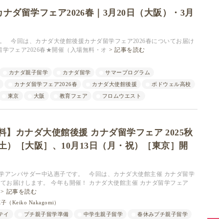
ナダ留学フェア2026春｜3月20日（大阪）・3月
です。 今回は、カナダ大使館後援カナダ留学フェア2026春についてお届け
留学フェア2026春★開催（入場無料・オ
記事を読む
カナダ親子留学
カナダ留学
サマープログラム
カナダ留学フェア2026春
カナダ大使館後援
ボドウェル高校
東京
大阪
教育フェア
フロムウエスト
】カナダ大使館後援 カナダ留学フェア 2025秋
（土）［大阪］、10月13日（月・祝）［東京］開
親子留学アンバサダー中込惠子です。 今回は、カナダ大使館主催 カナダ留学
ついてお届けします。 今年も開催！ カナダ大使館主催 カナダ留学フェア
記事を読む
（Keiko Nakagomi）
テイ
プチ親子留学準備
中学生親子留学
春休みプチ親子留学