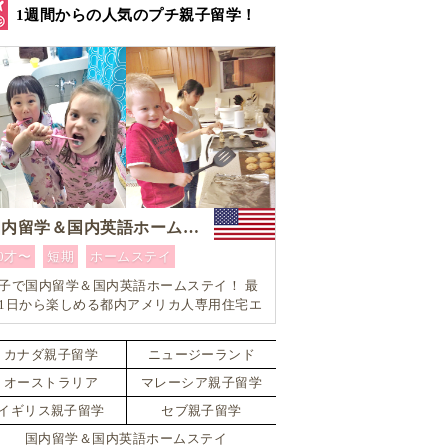
1週間からの人気のプチ親子留学！
国内留学＆国内英語ホームステイ
0才〜
短期
ホームステイ
子で国内留学＆国内英語ホームステイ！ 最
1日から楽しめる都内アメリカ人専用住宅エ
ア内「アメリカ英語留学」＆「ホームステ
体験」プログラム！
カナダ親子留学
ニュージーランド
オーストラリア
マレーシア親子留学
イギリス親子留学
セブ親子留学
国内留学＆国内英語ホームステイ