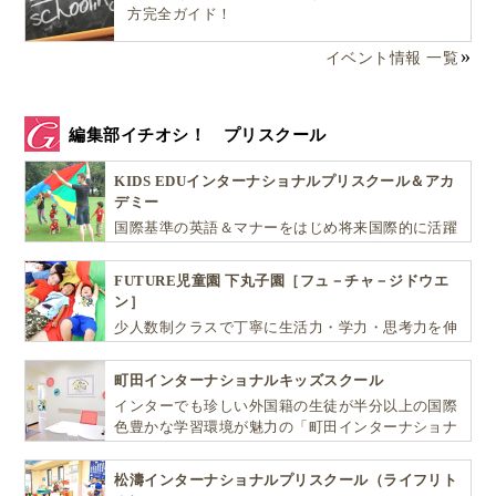
方完全ガイド！
イベント情報 一覧
編集部イチオシ！ プリスクール
KIDS EDUインターナショナルプリスクール＆アカ
デミー
国際基準の英語＆マナーをはじめ将来国際的に活躍
できるリーダーとしての多様な資質を育む「KIDS
EDU（キッズ・エデュ）」は幼児から小学生まで一
FUTURE児童園 下丸子園［フュ－チャ－ジドウエ
貫して学べる充実のカリキュラムが魅力です
ン］
少人数制クラスで丁寧に生活力・学力・思考力を伸
ばしお子様の可能性を広げます！
町田インターナショナルキッズスクール
インターでも珍しい外国籍の生徒が半分以上の国際
色豊かな学習環境が魅力の「町田インターナショナ
ルキッズスクール」。
松濤インターナショナルプリスクール（ライフリト