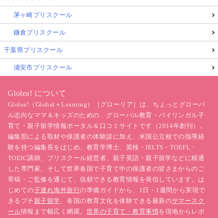
茅ヶ崎プリスクール
鎌倉プリスクール
千葉県プリスクール
浦安市プリスクール
Glolea! について
Glolea!（Global＋Learning）［グローリア］は、ちょっとグローバ
ル志向なママ＆キッズのための、グローバル教育・バイリンガル子
育て・親子留学情報ポータル＆口コミサイトです（2014年創刊）。
編集部による取材や保護者の体験談に加え、米国公立校での指導経
験を持つ編集長をはじめ、教育学博士、英検・IELTS・TOEFL・
TOEIC講師、プリスクール経営者、親子英語・親子留学などに精通
した専門家、そして世界各国で子育て中の保護者の皆さまからのご
寄稿・ご監修を通じて、信頼できる教育情報を発信しています。は
じめての
子連れ海外旅行
の準備ガイドから、1日・1週間から実現で
きるプチ
親子留学
、各国の教育文化を体験できる最新の
サマースク
ール
情報まで幅広く網羅。
世界の子育て・教育事情
を現地からレポ