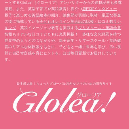
ートするGlolea!［グローリア］アンバサダーからの連載記事も多数
掲載。また、英語子育てや英語教育に役立つ
専門家インタビュー
、
親子で楽しめる
英語絵本
の紹介、編集部が実際に取材・厳正な審査
の後に掲載している
子どもオンライン英会話の比較・口コミ数ラン
キング
、英語イマージョン教育を実践する
プリスクール・英語学童
情報もリアルな口コミとともに充実掲載！ 多様な文化背景を持つ
世界中の人々とのつながりや、親子留学・サマースクール・英語教
育のリアルな体験談をもとに、子どもと一緒に世界を学び、広い視
野と自己肯定感を育むヒントを、ほぼ毎日更新でお届けしていま
す。
日本最大級！ちょっとグローバル志向なママのための情報サイト