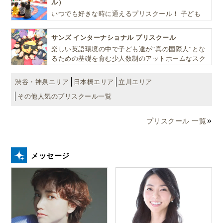
ル）
いつでも好きな時に通えるプリスクール！ 子ども
達一人ひとりの個性を尊重し、想像力豊かな感性、
自ら進んで学ぶこと、考える力を育みます
サンズ インターナショナル プリスクール
楽しい英語環境の中で子ども達が“真の国際人”とな
るための基礎を育む少人数制のアットホームなスク
ールです
渋谷・神泉エリア
日本橋エリア
立川エリア
その他人気のプリスクール一覧
プリスクール 一覧
メッセージ