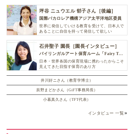
坪谷 ニュウエル 郁子さん［後編］
国際バカロレア機構アジア太平洋地区委員
世界に発信していける教育を受けて、日本人で
あることに自信を持って発信して欲しい
石井聖子 園長［園長インタビュー］
バイリンガルアート保育ルーム「Fairy Tale（フェアリーテイル）」
日本・世界各国の保育現場に携わったからこそ
見えてきた目指す保育のあり方
井川好ニさん（教育学博士）
辰野まどかさん（GiFT事務局長）
小暮真久さん（TFT代表）
インタビュー 一覧