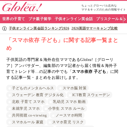
ちょっとグローバル志向な
ママ＆キッズのための情報サイト
グ
世界の子育て
プチ親子留学
子供オンライン英会話
プリスクール＆英
ロ
子供オンライン英会話ランキング2026
2026英語サマーキャンプ比較
ー
「スマホ依存 子ども」に関する記事一覧まと
め
リ
ア
子供英語の専門家＆海外在住ママであるGlolea!［グローリ
ア］アンバサダー、編集部のママ記者から届く情報＆海外子
ナ
育てトレンド等…の記事の中でも「
スマホ依存 子ども
」に関
する記事一覧・まとめをお届けします。
ビ
子どものメンタルヘルス
スマホ脳 対策
スウェーデン 教育 デジタル化
ICT教育 スウェーデン
北欧 子育て スマホ
乳幼児 スマホ 動画
未就学児 スマホ
小学生 スマホ ルール
共同視聴 co-viewing
ノースマホ時間
スマホルール 家庭
スマホ育児 リスク