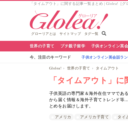
「タイムアウト」に関する記事一覧まとめ | Glolea!［
グローリアとは
サイトマップ
タグ一覧
グ
世界の子育て
プチ親子留学
子供オンライン英
ロ
今、注目のキーワード
子供オンライン英会話ランキ
ー
Glolea!
世界の子育て
タイムアウト
リ
「タイムアウト」に
ア
子供英語の専門家＆海外在住ママであるG
ナ
から届く情報＆海外子育てトレンド等
ビ
とめをお届けします。
アメリカ
アメリカ子育て
タイ