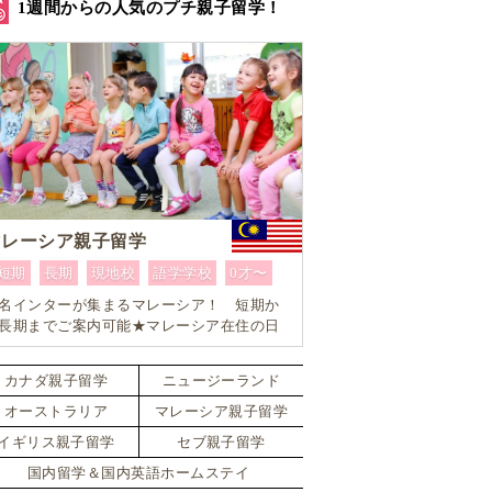
1週間からの人気のプチ親子留学！
マレーシア親子留学
短期
長期
現地校
語学学校
0才〜
名インターが集まるマレーシア！ 短期か
長期までご案内可能★マレーシア在住の日
人留学コーディネーターがお子様お一人お
とりに合ったワンランク上のマレーシア親
カナダ親子留学
ニュージーランド
留学をカスタマイズ
オーストラリア
マレーシア親子留学
イギリス親子留学
セブ親子留学
国内留学＆国内英語ホームステイ