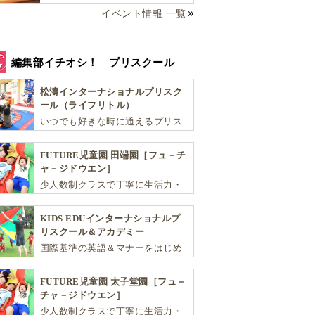
イベント情報 一覧
編集部イチオシ！ プリスクール
松濤インターナショナルプリスク
ール（ライフリトル）
いつでも好きな時に通えるプリス
クール！ 子ども達一人ひとりの個
性を尊重し、想像力豊かな感性、
FUTURE児童園 田端園［フュ－チ
自ら進んで学ぶこと、考える力を
ャ－ジドウエン］
育みます
少人数制クラスで丁寧に生活力・
学力・思考力を伸ばしお子様の可
能性を広げます！
KIDS EDUインターナショナルプ
リスクール＆アカデミー
国際基準の英語＆マナーをはじめ
将来国際的に活躍できるリーダー
としての多様な資質を育む「KIDS
FUTURE児童園 太子堂園［フュ－
EDU（キッズ・エデュ）」は幼児
チャ－ジドウエン］
から小学生まで一貫して学べる充
少人数制クラスで丁寧に生活力・
実のカリキュラムが魅力です