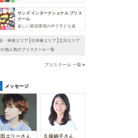
学力・思考力を伸ばしお子様の可
能性を広げます！
サンズ インターナショナル プリス
クール
楽しい英語環境の中で子ども達
が“真の国際人”となるための基礎
を育む少人数制のアットホームな
谷・神泉エリア
日本橋エリア
立川エリア
スクールです
その他人気のプリスクール一覧
プリスクール 一覧
メッセージ
豊田エリーさん
久保純子さん