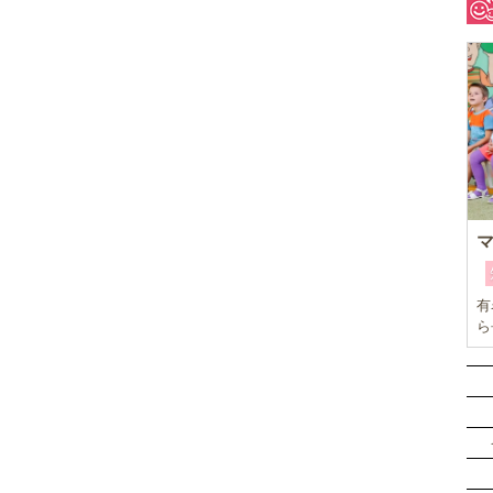
有
ら
本
ひ
子