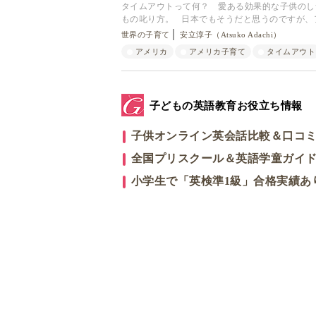
タイムアウトって何？ 愛ある効果的な子供のし
もの叱り方。 日本でもそうだと思うのですが、
世界の子育て
安立淳子（Atsuko Adachi）
アメリカ
アメリカ子育て
タイムアウト
子どもの英語教育お役立ち情報
子供オンライン英会話比較＆口コ
全国プリスクール＆英語学童ガイ
小学生で「英検準1級」合格実績あ