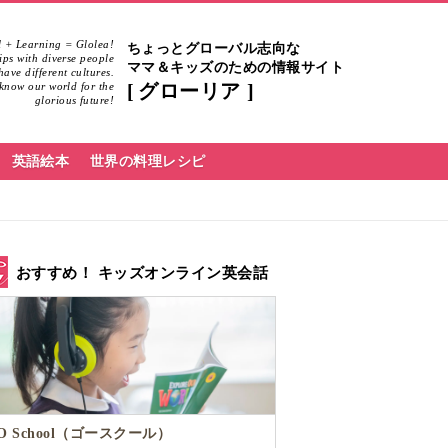
 + Learning = Glolea!
ちょっとグローバル志向な
hips with diverse people
ママ＆キッズのための情報サイト
ave different cultures.
know our world for the
グローリア
glorious future!
英語絵本
世界の料理レシピ
おすすめ！ キッズオンライン英会話
O School（ゴースクール）