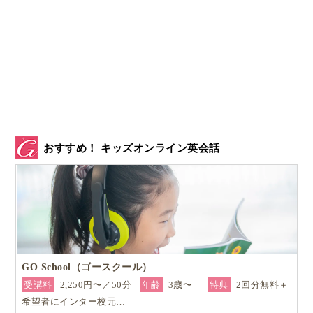
おすすめ！ キッズオンライン英会話
GO School（ゴースクール）
受講料
2,250円〜／50分
年齢
3歳〜
特典
2回分無料＋
希望者にインター校元…