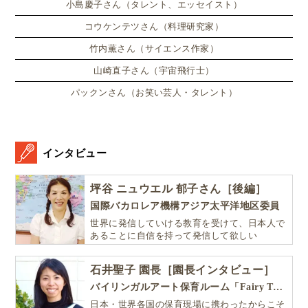
小島慶子さん（タレント、エッセイスト）
コウケンテツさん（料理研究家）
竹内薫さん（サイエンス作家）
山崎直子さん（宇宙飛行士）
パックンさん（お笑い芸人・タレント）
インタビュー
坪谷 ニュウエル 郁子さん［後編］
国際バカロレア機構アジア太平洋地区委員
世界に発信していける教育を受けて、日本人で
あることに自信を持って発信して欲しい
石井聖子 園長［園長インタビュー］
バイリンガルアート保育ルーム「Fairy Tale（フェアリーテイル）」
日本・世界各国の保育現場に携わったからこそ