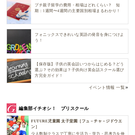
プチ親子留学の費用・相場はどれくらい？ 短
期：1週間〜4週間の主要国別相場まるわかり！
フォニックスできれいな英語の発音を身につけよ
う！
【保存版】子供の英会話いつからはじめる？どう
選ぶ？その効果は？子供向け英会話スクール選び
方完全ガイド！
イベント情報 一覧
編集部イチオシ！ プリスクール
FUTURE児童園 太子堂園［フュ－チャ－ジドウエ
ン］
少人数制クラスで丁寧に生活力・学力・思考力を伸