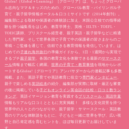
Glolea!（Global＋Learning）［グローリア］は、ちょっとグローバ
ル志向なママ＆キッズのための、グローバル教育・バイリンガル子
育て・親子留学情報ポータル＆口コミサイトです（2014年創刊）。
編集部による取材や保護者の体験談に加え、米国公立校での指導経
験を持つ編集長をはじめ、教育学博士、英検・IELTS・TOEFL・
TOEIC講師、プリスクール経営者、親子英語・親子留学などに精通
した専門家、そして世界各国で子育て中の保護者の皆さまからのご
寄稿・ご監修を通じて、信頼できる教育情報を発信しています。は
じめての
子連れ海外旅行
の準備ガイドから、1日・1週間から実現で
きるプチ
親子留学
、各国の教育文化を体験できる最新の
サマースク
ール
情報まで幅広く網羅。
世界の子育て・教育事情
を現地からレポ
ートするGlolea!［グローリア］アンバサダーからの連載記事も多数
掲載。また、英語子育てや英語教育に役立つ
専門家インタビュー
、
親子で楽しめる
英語絵本
の紹介、編集部が実際に取材・厳正な審査
の後に掲載している
子どもオンライン英会話の比較・口コミ数ラン
キング
、英語イマージョン教育を実践する
プリスクール・英語学童
情報もリアルな口コミとともに充実掲載！ 多様な文化背景を持つ
世界中の人々とのつながりや、親子留学・サマースクール・英語教
育のリアルな体験談をもとに、子どもと一緒に世界を学び、広い視
野と自己肯定感を育むヒントを、ほぼ毎日更新でお届けしていま
す。