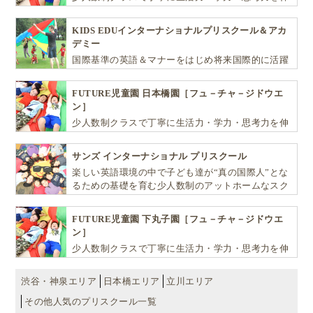
ばしお子様の可能性を広げます！
KIDS EDUインターナショナルプリスクール＆アカ
デミー
国際基準の英語＆マナーをはじめ将来国際的に活躍
できるリーダーとしての多様な資質を育む「KIDS
EDU（キッズ・エデュ）」は幼児から小学生まで一
FUTURE児童園 日本橋園［フュ－チャ－ジドウエ
貫して学べる充実のカリキュラムが魅力です
ン］
少人数制クラスで丁寧に生活力・学力・思考力を伸
ばしお子様の可能性を広げます！
サンズ インターナショナル プリスクール
楽しい英語環境の中で子ども達が“真の国際人”とな
るための基礎を育む少人数制のアットホームなスク
ールです
FUTURE児童園 下丸子園［フュ－チャ－ジドウエ
ン］
少人数制クラスで丁寧に生活力・学力・思考力を伸
ばしお子様の可能性を広げます！
渋谷・神泉エリア
日本橋エリア
立川エリア
その他人気のプリスクール一覧