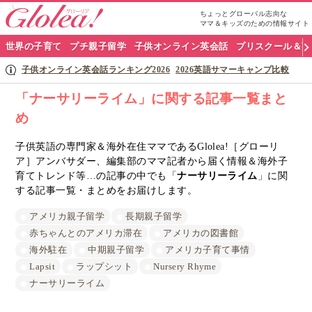
ちょっとグローバル志向な
ママ＆キッズのための情報サイト
グ
世界の子育て
プチ親子留学
子供オンライン英会話
プリスクール＆英
ロ
子供オンライン英会話ランキング2026
2026英語サマーキャンプ比較
ー
「ナーサリーライム」に関する記事一覧まと
め
リ
ア
子供英語の専門家＆海外在住ママであるGlolea!［グローリ
ア］アンバサダー、編集部のママ記者から届く情報＆海外子
ナ
育てトレンド等…の記事の中でも「
ナーサリーライム
」に関
する記事一覧・まとめをお届けします。
ビ
アメリカ親子留学
長期親子留学
赤ちゃんとのアメリカ滞在
アメリカの図書館
海外駐在
中期親子留学
アメリカ子育て事情
Lapsit
ラップシット
Nursery Rhyme
ナーサリーライム