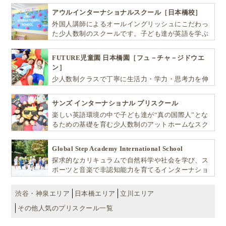
アウルインターナショナルスクール［日本橋校］
外国人講師によるオールイングリッシュにこだわっ
た少人数制のスクールです。子ども達が英語を学ぶ
だけではなく、英語で学ぶ環境を提供します！
FUTURE児童園 日本橋園［フュ－チャ－ジドウエ
ン］
少人数制クラスで丁寧に生活力・学力・思考力を伸
ばしお子様の可能性を広げます！
サンズ インターナショナル プリスクール
楽しい英語環境の中で子ども達が“真の国際人”とな
るための基礎を育む少人数制のアットホームなスク
ールです
Global Step Academy International School
探求的なカリキュラムで自然科学や社会を学び、ス
ポーツと音楽で非認知能力を育てるインターナショ
ナル・プリスクールです。
渋谷・神泉エリア
日本橋エリア
立川エリア
その他人気のプリスクール一覧