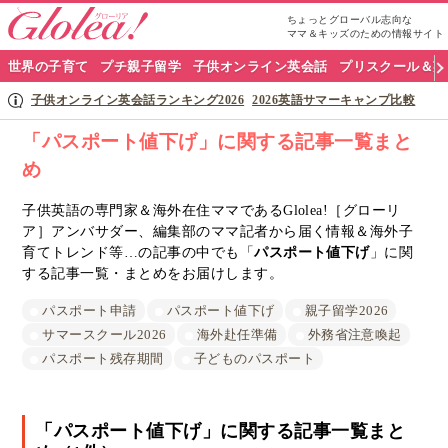
ちょっとグローバル志向な
ママ＆キッズのための情報サイト
グ
世界の子育て
プチ親子留学
子供オンライン英会話
プリスクール＆英
ロ
子供オンライン英会話ランキング2026
2026英語サマーキャンプ比較
ー
「パスポート値下げ」に関する記事一覧まと
め
リ
ア
子供英語の専門家＆海外在住ママであるGlolea!［グローリ
ア］アンバサダー、編集部のママ記者から届く情報＆海外子
ナ
育てトレンド等…の記事の中でも「
パスポート値下げ
」に関
する記事一覧・まとめをお届けします。
ビ
パスポート申請
パスポート値下げ
親子留学2026
サマースクール2026
海外赴任準備
外務省注意喚起
パスポート残存期間
子どものパスポート
「パスポート値下げ」に関する記事一覧まと