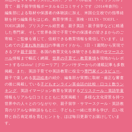
育て・親子留学情報ポータル＆口コミサイトです（2014年創刊）。
編集部による取材や保護者の体験談に加え、米国公立校での指導経
験を持つ編集長をはじめ、教育学博士、英検・IELTS・TOEFL・
TOEIC講師、プリスクール経営者、親子英語・親子留学などに精通
した専門家、そして世界各国で子育て中の保護者の皆さまからのご
寄稿・ご監修を通じて、信頼できる教育情報を発信しています。は
じめての
子連れ海外旅行
の準備ガイドから、1日・1週間から実現で
きるプチ
親子留学
、各国の教育文化を体験できる最新の
サマースク
ール
情報まで幅広く網羅。
世界の子育て・教育事情
を現地からレポ
ートするGlolea!［グローリア］アンバサダーからの連載記事も多数
掲載。また、英語子育てや英語教育に役立つ
専門家インタビュー
、
親子で楽しめる
英語絵本
の紹介、編集部が実際に取材・厳正な審査
の後に掲載している
子どもオンライン英会話の比較・口コミ数ラン
キング
、英語イマージョン教育を実践する
プリスクール・英語学童
情報もリアルな口コミとともに充実掲載！ 多様な文化背景を持つ
世界中の人々とのつながりや、親子留学・サマースクール・英語教
育のリアルな体験談をもとに、子どもと一緒に世界を学び、広い視
野と自己肯定感を育むヒントを、ほぼ毎日更新でお届けしていま
す。