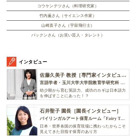
コウケンテツさん（料理研究家）
竹内薫さん（サイエンス作家）
山崎直子さん（宇宙飛行士）
パックンさん（お笑い芸人・タレント）
インタビュー
佐藤久美子 教授［専門家インタビュー］
言語学者・玉川大学大学院教育学研究科 教授・NHK「えいごであそぼ」総合指導
幼少期から育む英語力、成功のカギは日本語力
を伸ばすことにあった！？
石井聖子 園長［園長インタビュー］
バイリンガルアート保育ルーム「Fairy Tale（フェアリーテイル）」
日本・世界各国の保育現場に携わったからこそ
見えてきた目指す保育のあり方