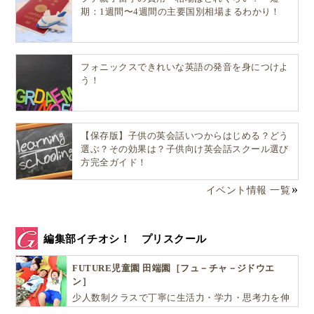
期：1週間〜4週間の主要国別相場まるわかり！
フォニックスできれいな英語の発音を身につけよ
う！
【保存版】子供の英会話いつからはじめる？どう
選ぶ？その効果は？子供向け英会話スクール選び
方完全ガイド！
イベント情報 一覧
編集部イチオシ！ プリスクール
FUTURE児童園 田端園［フュ－チャ－ジドウエ
ン］
少人数制クラスで丁寧に生活力・学力・思考力を伸
ばしお子様の可能性を広げます！