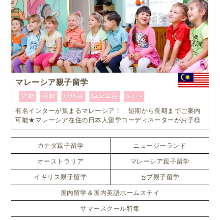
マレーシア親子留学
短期
長期
現地校
語学学校
0才〜
有名インターが集まるマレーシア！ 短期から長期までご案内
可能★マレーシア在住の日本人留学コーディネーターがお子様
お一人おひとりに合ったワンランク上のマレーシア親子留学を
カスタマイズ
カナダ親子留学
ニュージーランド
オーストラリア
マレーシア親子留学
イギリス親子留学
セブ親子留学
国内留学＆国内英語ホームステイ
サマースクール特集