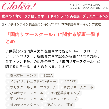
ちょっとグローバル志向な
ママ＆キッズのための情報サイト
グ
世界の子育て
プチ親子留学
子供オンライン英会話
プリスクール＆英
ロ
子供オンライン英会話ランキング2026
2026英語サマーキャンプ比較
ー
「国内サマースクール」に関する記事一覧ま
とめ
リ
ア
子供英語の専門家＆海外在住ママであるGlolea!［グローリ
ア］アンバサダー、編集部のママ記者から届く情報＆海外子
ナ
育てトレンド等…の記事の中でも「
国内サマースクール
」に
関する記事一覧・まとめをお届けします。
ビ
塩尻英語キャンプ
SCOA
イングリッシュアドベンチャー
U-GAKU
プリスクールサマープログラム
幼児サマースクール
小学生サマースクール
宿泊型英語キャンプ
通い型サマースクール
東京デイキャンプ
都内サマースクール
英語キャンプ直前