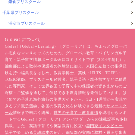
鎌倉プリスクール
千葉県プリスクール
浦安市プリスクール
Glolea! について
Glolea!（Global＋Learning）［グローリア］は、ちょっとグローバ
ル志向なママ＆キッズのための、グローバル教育・バイリンガル子
育て・親子留学情報ポータル＆口コミサイトです（2014年創刊）。
編集部による取材や保護者の体験談に加え、米国公立校での指導経
験を持つ編集長をはじめ、教育学博士、英検・IELTS・TOEFL・
TOEIC講師、プリスクール経営者、親子英語・親子留学などに精通
した専門家、そして世界各国で子育て中の保護者の皆さまからのご
寄稿・ご監修を通じて、信頼できる教育情報を発信しています。は
じめての
子連れ海外旅行
の準備ガイドから、1日・1週間から実現で
きるプチ
親子留学
、各国の教育文化を体験できる最新の
サマースク
ール
情報まで幅広く網羅。
世界の子育て・教育事情
を現地からレポ
ートするGlolea!［グローリア］アンバサダーからの連載記事も多数
掲載。また、英語子育てや英語教育に役立つ
専門家インタビュー
、
親子で楽しめる
英語絵本
の紹介、編集部が実際に取材・厳正な審査