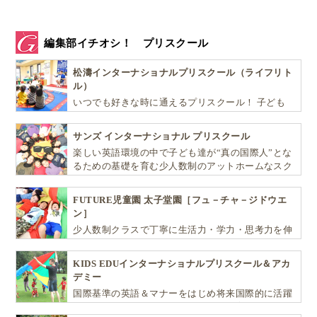
編集部イチオシ！ プリスクール
松濤インターナショナルプリスクール（ライフリト
ル）
いつでも好きな時に通えるプリスクール！ 子ども
達一人ひとりの個性を尊重し、想像力豊かな感性、
自ら進んで学ぶこと、考える力を育みます
サンズ インターナショナル プリスクール
楽しい英語環境の中で子ども達が“真の国際人”とな
るための基礎を育む少人数制のアットホームなスク
ールです
FUTURE児童園 太子堂園［フュ－チャ－ジドウエ
ン］
少人数制クラスで丁寧に生活力・学力・思考力を伸
ばしお子様の可能性を広げます！
KIDS EDUインターナショナルプリスクール＆アカ
デミー
国際基準の英語＆マナーをはじめ将来国際的に活躍
できるリーダーとしての多様な資質を育む「KIDS