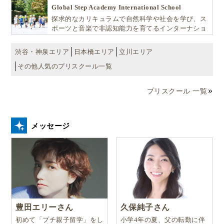
EDU（キッズ・エデュ）」は幼児から小学生まで一
Global Step Academy International School
貫して学べる充実のカリキュラムが魅力です
探求的なカリキュラムで自然科学や社会を学び、ス
ポーツと音楽で非認知能力を育てるインターナショ
ナル・プリスクールです。
渋谷・神泉エリア
日本橋エリア
立川エリア
その他人気のプリスクール一覧
プリスクール 一覧
メッセージ
豊田エリーさん
久保純子さん
初めて「プチ親子留学」をし
小学4年の夏、父の転勤に伴