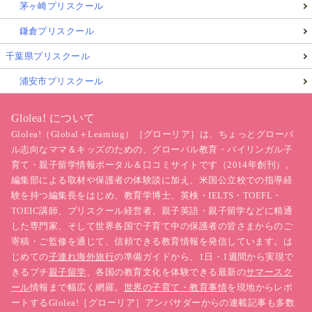
茅ヶ崎プリスクール
鎌倉プリスクール
千葉県プリスクール
浦安市プリスクール
Glolea! について
Glolea!（Global＋Learning）［グローリア］は、ちょっとグローバ
ル志向なママ＆キッズのための、グローバル教育・バイリンガル子
育て・親子留学情報ポータル＆口コミサイトです（2014年創刊）。
編集部による取材や保護者の体験談に加え、米国公立校での指導経
験を持つ編集長をはじめ、教育学博士、英検・IELTS・TOEFL・
TOEIC講師、プリスクール経営者、親子英語・親子留学などに精通
した専門家、そして世界各国で子育て中の保護者の皆さまからのご
寄稿・ご監修を通じて、信頼できる教育情報を発信しています。は
じめての
子連れ海外旅行
の準備ガイドから、1日・1週間から実現で
きるプチ
親子留学
、各国の教育文化を体験できる最新の
サマースク
ール
情報まで幅広く網羅。
世界の子育て・教育事情
を現地からレポ
ートするGlolea!［グローリア］アンバサダーからの連載記事も多数