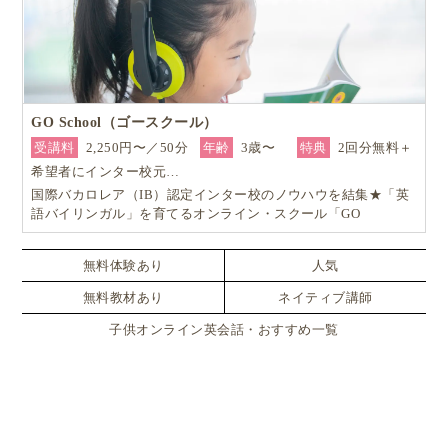
GO School（ゴースクール）
受講料
2,250円〜／50分
年齢
3歳〜
特典
2回分無料＋
希望者にインター校元…
国際バカロレア（IB）認定インター校のノウハウを結集★「英
語バイリンガル」を育てるオンライン・スクール「GO
School（ゴースクール）」
無料体験あり
人気
無料教材あり
ネイティブ講師
子供オンライン英会話・おすすめ一覧