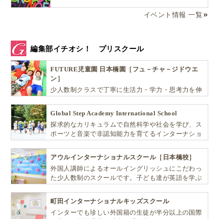
イベント情報 一覧
編集部イチオシ！ プリスクール
FUTURE児童園 日本橋園［フュ－チャ－ジドウエ
ン］
少人数制クラスで丁寧に生活力・学力・思考力を伸
ばしお子様の可能性を広げます！
Global Step Academy International School
探求的なカリキュラムで自然科学や社会を学び、ス
ポーツと音楽で非認知能力を育てるインターナショ
ナル・プリスクールです。
アウルインターナショナルスクール［日本橋校］
外国人講師によるオールイングリッシュにこだわっ
た少人数制のスクールです。子ども達が英語を学ぶ
だけではなく、英語で学ぶ環境を提供します！
町田インターナショナルキッズスクール
インターでも珍しい外国籍の生徒が半分以上の国際