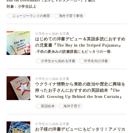
and the Dressmaker（王子とドレスメーカー）』紹介
対象：小学生以上
ニュージーランドの教育
海外子育て事情
小学生から始める洋書
はじめての洋書デビュー＆英語多読におすすめ
の児童書『The Boy in the Striped Pajamas』
-子供の夏休みの読書課題にもピッタリの一冊-
小学生から始める洋書
中学生向け洋書
小学生から始める洋書
ウクライナ情勢から東欧の政治や歴史に興味を
持ったお子さんにおすすめの英語絵本『The
Wall: Growing Up Behind the Iron Curtain』
英語絵本
海外子育て
小学生から始める洋書
お子様の洋書デビューにもピッタリ！アメリカ