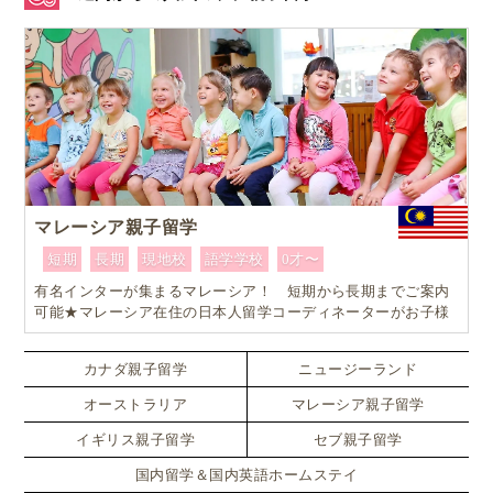
マレーシア親子留学
短期
長期
現地校
語学学校
0才〜
有名インターが集まるマレーシア！ 短期から長期までご案内
可能★マレーシア在住の日本人留学コーディネーターがお子様
お一人おひとりに合ったワンランク上のマレーシア親子留学を
カスタマイズ
カナダ親子留学
ニュージーランド
オーストラリア
マレーシア親子留学
イギリス親子留学
セブ親子留学
国内留学＆国内英語ホームステイ