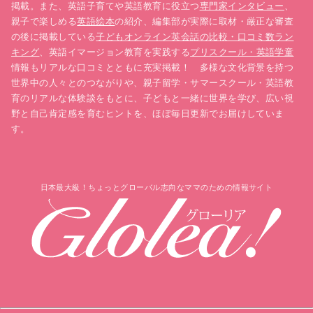
掲載。また、英語子育てや英語教育に役立つ
専門家インタビュー
、
親子で楽しめる
英語絵本
の紹介、編集部が実際に取材・厳正な審査
の後に掲載している
子どもオンライン英会話の比較・口コミ数ラン
キング
、英語イマージョン教育を実践する
プリスクール・英語学童
情報もリアルな口コミとともに充実掲載！ 多様な文化背景を持つ
世界中の人々とのつながりや、親子留学・サマースクール・英語教
育のリアルな体験談をもとに、子どもと一緒に世界を学び、広い視
野と自己肯定感を育むヒントを、ほぼ毎日更新でお届けしていま
す。
日本最大級！ちょっとグローバル志向なママのための情報サイト