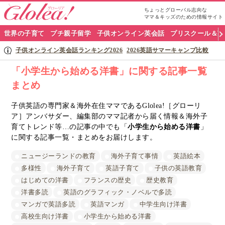
ちょっとグローバル志向な
ママ＆キッズのための情報サイト
グ
世界の子育て
プチ親子留学
子供オンライン英会話
プリスクール＆英
ロ
子供オンライン英会話ランキング2026
2026英語サマーキャンプ比較
ー
「小学生から始める洋書」に関する記事一覧
まとめ
リ
ア
子供英語の専門家＆海外在住ママであるGlolea!［グローリ
ア］アンバサダー、編集部のママ記者から届く情報＆海外子
ナ
育てトレンド等…の記事の中でも「
小学生から始める洋書
」
に関する記事一覧・まとめをお届けします。
ビ
ニュージーランドの教育
海外子育て事情
英語絵本
多様性
海外子育て
英語子育て
子供の英語教育
はじめての洋書
フランスの歴史
歴史教育
洋書多読
英語のグラフィック・ノベルで多読
マンガで英語多読
英語マンガ
中学生向け洋書
高校生向け洋書
小学生から始める洋書