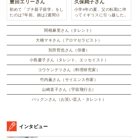
豊田エリーさん
久保純子さん
初めて「プチ親子留学」をし
小学4年の夏、父の転勤に伴
たのは7年前。娘は2週間ロ
ってイギリスに引っ越した。
ンドンのサマースクールに通
い、英語劇に挑戦したり、
関根麻里さん（タレント）
大橋マキさん（アロマセラピスト）
別所哲也さん（俳優）
小島慶子さん（タレント、エッセイスト）
コウケンテツさん（料理研究家）
竹内薫さん（サイエンス作家）
山崎直子さん（宇宙飛行士）
パックンさん（お笑い芸人・タレント）
インタビュー