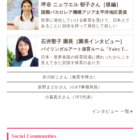
坪谷 ニュウエル 郁子さん［後編］
国際バカロレア機構アジア太平洋地区委員
世界に発信していける教育を受けて、日本人で
あることに自信を持って発信して欲しい
石井聖子 園長［園長インタビュー］
バイリンガルアート保育ルーム「Fairy Tale（フェアリーテイル）」
日本・世界各国の保育現場に携わったからこそ
見えてきた目指す保育のあり方
井川好ニさん（教育学博士）
辰野まどかさん（GiFT事務局長）
小暮真久さん（TFT代表）
インタビュー 一覧
Social Communities