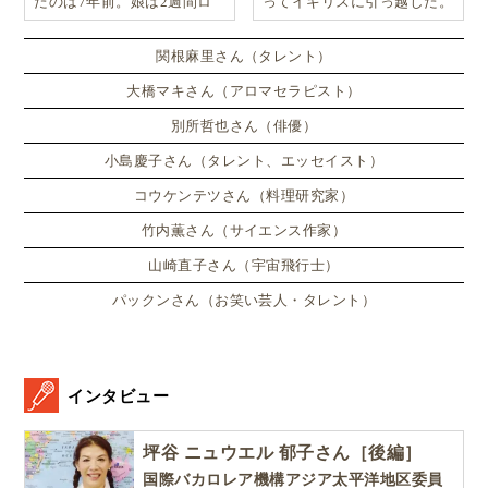
たのは7年前。娘は2週間ロ
ってイギリスに引っ越した。
ンドンのサマースクールに通
い、英語劇に挑戦したり、
関根麻里さん（タレント）
大橋マキさん（アロマセラピスト）
別所哲也さん（俳優）
小島慶子さん（タレント、エッセイスト）
コウケンテツさん（料理研究家）
竹内薫さん（サイエンス作家）
山崎直子さん（宇宙飛行士）
パックンさん（お笑い芸人・タレント）
インタビュー
坪谷 ニュウエル 郁子さん［後編］
国際バカロレア機構アジア太平洋地区委員