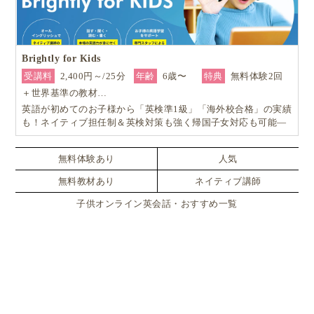
Brightly for Kids
受講料
2,400円～/25分
年齢
6歳〜
特典
無料体験2回
＋世界基準の教材…
英語が初めてのお子様から「英検準1級」「海外校合格」の実績
も！ネイティブ担任制＆英検対策も強く帰国子女対応も可能―
小学生からの4技能本格英会話『Brightly for Kids｜ブライトリ
ー』
無料体験あり
人気
無料教材あり
ネイティブ講師
子供オンライン英会話・おすすめ一覧