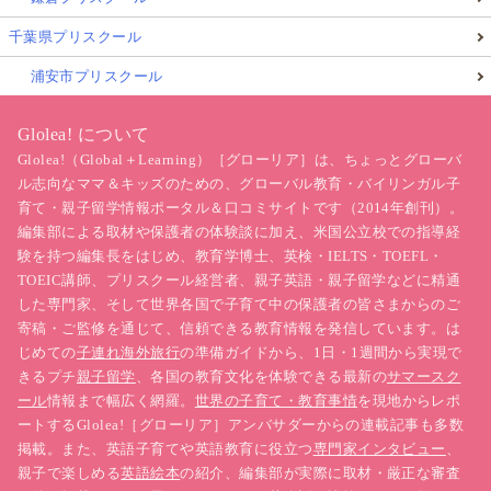
千葉県プリスクール
浦安市プリスクール
Glolea! について
Glolea!（Global＋Learning）［グローリア］は、ちょっとグローバ
ル志向なママ＆キッズのための、グローバル教育・バイリンガル子
育て・親子留学情報ポータル＆口コミサイトです（2014年創刊）。
編集部による取材や保護者の体験談に加え、米国公立校での指導経
験を持つ編集長をはじめ、教育学博士、英検・IELTS・TOEFL・
TOEIC講師、プリスクール経営者、親子英語・親子留学などに精通
した専門家、そして世界各国で子育て中の保護者の皆さまからのご
寄稿・ご監修を通じて、信頼できる教育情報を発信しています。は
じめての
子連れ海外旅行
の準備ガイドから、1日・1週間から実現で
きるプチ
親子留学
、各国の教育文化を体験できる最新の
サマースク
ール
情報まで幅広く網羅。
世界の子育て・教育事情
を現地からレポ
ートするGlolea!［グローリア］アンバサダーからの連載記事も多数
掲載。また、英語子育てや英語教育に役立つ
専門家インタビュー
、
親子で楽しめる
英語絵本
の紹介、編集部が実際に取材・厳正な審査