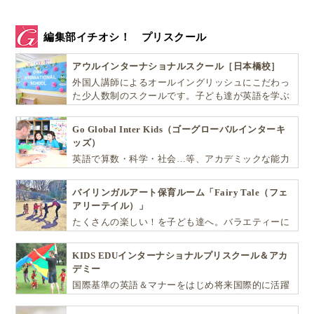
編集部イチオシ！ プリスクール
アウルインターナショナルスクール［日本橋校］
外国人講師によるオールイングリッシュにこだわっ
た少人数制のスクールです。子ども達が英語を学ぶ
だけではなく、英語で学ぶ環境を提供します！
Go Global Inter Kids（ゴーグローバルインターキ
ッズ）
英語で算数・科学・社会…等、アカデミックな能力
や探究心を飛躍的に伸ばし世界で活躍する子ども達
を育む少人数制のプリスクールです。
バイリンガルアート保育ルーム「Fairy Tale（フェ
アリーテイル）」
たくさんの楽しい！を子ども達へ。バラエティーに
富んだプログラムとバイリンガル保育で子供達の
『生きる力』を育てます。
KIDS EDUインターナショナルプリスクール＆アカ
デミー
国際基準の英語＆マナーをはじめ将来国際的に活躍
できるリーダーとしての多様な資質を育む「KIDS
EDU（キッズ・エデュ）」は幼児から小学生まで一