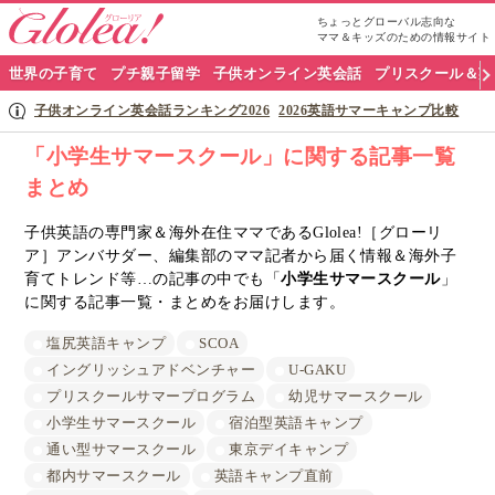
ちょっとグローバル志向な
ママ＆キッズのための情報サイト
グ
世界の子育て
プチ親子留学
子供オンライン英会話
プリスクール＆英
ロ
子供オンライン英会話ランキング2026
2026英語サマーキャンプ比較
ー
「小学生サマースクール」に関する記事一覧
まとめ
リ
ア
子供英語の専門家＆海外在住ママであるGlolea!［グローリ
ア］アンバサダー、編集部のママ記者から届く情報＆海外子
ナ
育てトレンド等…の記事の中でも「
小学生サマースクール
」
に関する記事一覧・まとめをお届けします。
ビ
塩尻英語キャンプ
SCOA
イングリッシュアドベンチャー
U-GAKU
プリスクールサマープログラム
幼児サマースクール
小学生サマースクール
宿泊型英語キャンプ
通い型サマースクール
東京デイキャンプ
都内サマースクール
英語キャンプ直前