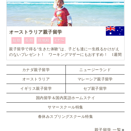
オーストラリア親子留学
短期
長期
現地校
4才〜
親子留学で得る“生きた体験”は、子ども達に一生残るかけがえ
のないプレゼント！ ワーキングマザーにもおすすめ！ 1週間
からはじめるオーストラリア親子留学
カナダ親子留学
ニュージーランド
オーストラリア
マレーシア親子留学
イギリス親子留学
セブ親子留学
国内留学＆国内英語ホームステイ
サマースクール特集
春休みスプリングスクール特集
親子留学 一覧