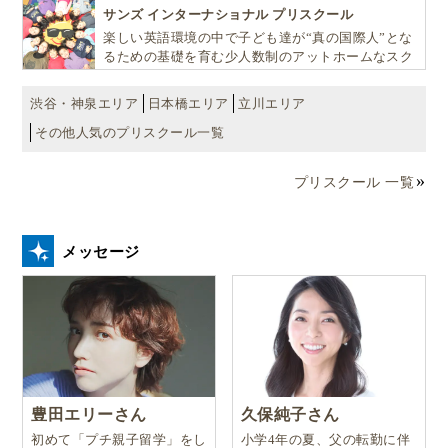
EDU（キッズ・エデュ）」は幼児から小学生まで一
サンズ インターナショナル プリスクール
貫して学べる充実のカリキュラムが魅力です
楽しい英語環境の中で子ども達が“真の国際人”とな
るための基礎を育む少人数制のアットホームなスク
ールです
渋谷・神泉エリア
日本橋エリア
立川エリア
その他人気のプリスクール一覧
プリスクール 一覧
メッセージ
豊田エリーさん
久保純子さん
初めて「プチ親子留学」をし
小学4年の夏、父の転勤に伴