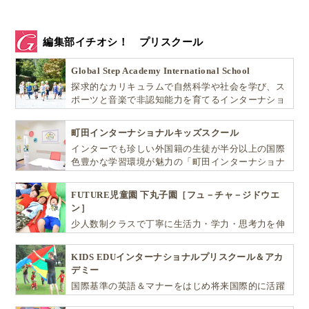
編集部イチオシ！ プリスクール
Global Step Academy International School
探求的なカリキュラムで自然科学や社会を学び、ス
ポーツと音楽で非認知能力を育てるインターナショ
ナル・プリスクールです。
町田インターナショナルキッズスクール
インターでも珍しい外国籍の生徒が半分以上の国際
色豊かな学習環境が魅力の「町田インターナショナ
ルキッズスクール」。
FUTURE児童園 下丸子園［フュ－チャ－ジドウエ
ン］
少人数制クラスで丁寧に生活力・学力・思考力を伸
ばしお子様の可能性を広げます！
KIDS EDUインターナショナルプリスクール＆アカ
デミー
国際基準の英語＆マナーをはじめ将来国際的に活躍
できるリーダーとしての多様な資質を育む「KIDS