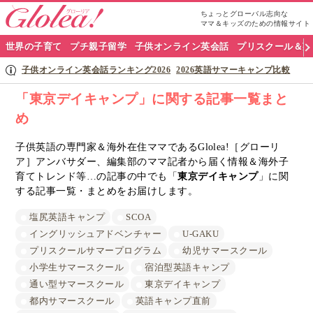
ちょっとグローバル志向な
ママ＆キッズのための情報サイト
グ
世界の子育て
プチ親子留学
子供オンライン英会話
プリスクール＆英
ロ
子供オンライン英会話ランキング2026
2026英語サマーキャンプ比較
ー
「東京デイキャンプ」に関する記事一覧まと
め
リ
ア
子供英語の専門家＆海外在住ママであるGlolea!［グローリ
ア］アンバサダー、編集部のママ記者から届く情報＆海外子
ナ
育てトレンド等…の記事の中でも「
東京デイキャンプ
」に関
する記事一覧・まとめをお届けします。
ビ
塩尻英語キャンプ
SCOA
イングリッシュアドベンチャー
U-GAKU
プリスクールサマープログラム
幼児サマースクール
小学生サマースクール
宿泊型英語キャンプ
通い型サマースクール
東京デイキャンプ
都内サマースクール
英語キャンプ直前