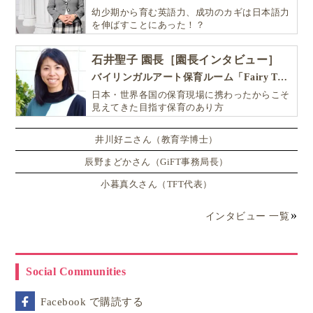
幼少期から育む英語力、成功のカギは日本語力
を伸ばすことにあった！？
石井聖子 園長［園長インタビュー］
バイリンガルアート保育ルーム「Fairy Tale（フェアリーテイル）」
日本・世界各国の保育現場に携わったからこそ
見えてきた目指す保育のあり方
井川好ニさん（教育学博士）
辰野まどかさん（GiFT事務局長）
小暮真久さん（TFT代表）
インタビュー 一覧
Social Communities
Facebook で購読する