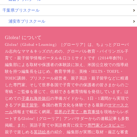
千葉県プリスクール
浦安市プリスクール
Glolea! について
Glolea!（Global＋Learning）［グローリア］は、ちょっとグローバ
ル志向なママ＆キッズのための、グローバル教育・バイリンガル子
育て・親子留学情報ポータル＆口コミサイトです（2014年創刊）。
編集部による取材や保護者の体験談に加え、米国公立校での指導経
験を持つ編集長をはじめ、教育学博士、英検・IELTS・TOEFL・
TOEIC講師、プリスクール経営者、親子英語・親子留学などに精通
した専門家、そして世界各国で子育て中の保護者の皆さまからのご
寄稿・ご監修を通じて、信頼できる教育情報を発信しています。は
じめての
子連れ海外旅行
の準備ガイドから、1日・1週間から実現で
きるプチ
親子留学
、各国の教育文化を体験できる最新の
サマースク
ール
情報まで幅広く網羅。
世界の子育て・教育事情
を現地からレポ
ートするGlolea!［グローリア］アンバサダーからの連載記事も多数
掲載。また、英語子育てや英語教育に役立つ
専門家インタビュー
、
親子で楽しめる
英語絵本
の紹介、編集部が実際に取材・厳正な審査