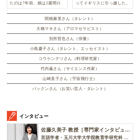
たのは7年前。娘は2週間ロ
ってイギリスに引っ越した。
ンドンのサマースクールに通
い、英語劇に挑戦したり、
関根麻里さん（タレント）
大橋マキさん（アロマセラピスト）
別所哲也さん（俳優）
小島慶子さん（タレント、エッセイスト）
コウケンテツさん（料理研究家）
竹内薫さん（サイエンス作家）
山崎直子さん（宇宙飛行士）
パックンさん（お笑い芸人・タレント）
インタビュー
佐藤久美子 教授［専門家インタビュー］
言語学者・玉川大学大学院教育学研究科 教授・NHK「えいごであそぼ」総合指導