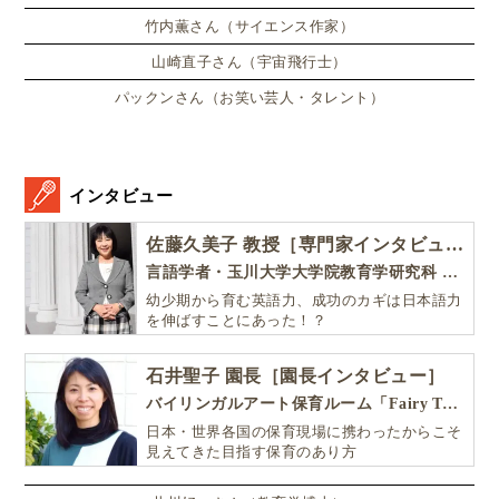
竹内薫さん（サイエンス作家）
山崎直子さん（宇宙飛行士）
パックンさん（お笑い芸人・タレント）
インタビュー
佐藤久美子 教授［専門家インタビュー］
言語学者・玉川大学大学院教育学研究科 教授・NHK「えいごであそぼ」総合指導
幼少期から育む英語力、成功のカギは日本語力
を伸ばすことにあった！？
石井聖子 園長［園長インタビュー］
バイリンガルアート保育ルーム「Fairy Tale（フェアリーテイル）」
日本・世界各国の保育現場に携わったからこそ
見えてきた目指す保育のあり方