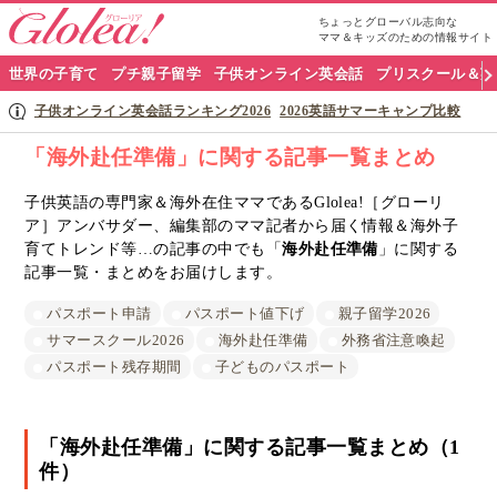
ちょっとグローバル志向な
ママ＆キッズのための情報サイト
グ
世界の子育て
プチ親子留学
子供オンライン英会話
プリスクール＆英
ロ
子供オンライン英会話ランキング2026
2026英語サマーキャンプ比較
ー
「海外赴任準備」に関する記事一覧まとめ
リ
子供英語の専門家＆海外在住ママであるGlolea!［グローリ
ア］アンバサダー、編集部のママ記者から届く情報＆海外子
ア
育てトレンド等…の記事の中でも「
海外赴任準備
」に関する
ナ
記事一覧・まとめをお届けします。
ビ
パスポート申請
パスポート値下げ
親子留学2026
サマースクール2026
海外赴任準備
外務省注意喚起
パスポート残存期間
子どものパスポート
「海外赴任準備」に関する記事一覧まとめ（1
件）