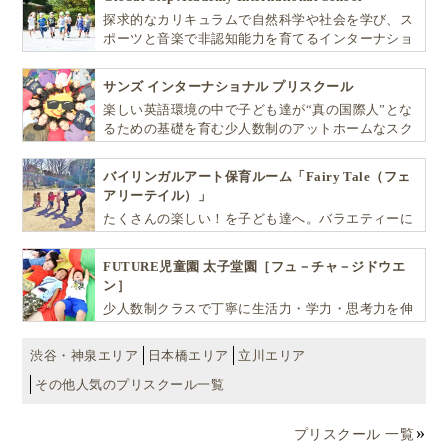
探求的なカリキュラムで自然科学や社会を学び、ス
ポーツと音楽で非認知能力を育てるインターナショ
ナル・プリスクールです。
サンズ インターナショナル プリスクール
楽しい英語環境の中で子ども達が“真の国際人”とな
るための基礎を育む少人数制のアットホームなスク
ールです
バイリンガルアート保育ルーム「Fairy Tale（フェ
アリーテイル）」
たくさんの楽しい！を子ども達へ。バラエティーに
富んだプログラムとバイリンガル保育で子供達の
『生きる力』を育てます。
FUTURE児童園 太子堂園［フュ－チャ－ジドウエ
ン］
少人数制クラスで丁寧に生活力・学力・思考力を伸
ばしお子様の可能性を広げます！
渋谷・神泉エリア
日本橋エリア
立川エリア
その他人気のプリスクール一覧
プリスクール 一覧