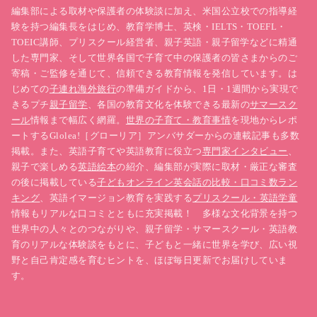
編集部による取材や保護者の体験談に加え、米国公立校での指導経
験を持つ編集長をはじめ、教育学博士、英検・IELTS・TOEFL・
TOEIC講師、プリスクール経営者、親子英語・親子留学などに精通
した専門家、そして世界各国で子育て中の保護者の皆さまからのご
寄稿・ご監修を通じて、信頼できる教育情報を発信しています。は
じめての
子連れ海外旅行
の準備ガイドから、1日・1週間から実現で
きるプチ
親子留学
、各国の教育文化を体験できる最新の
サマースク
ール
情報まで幅広く網羅。
世界の子育て・教育事情
を現地からレポ
ートするGlolea!［グローリア］アンバサダーからの連載記事も多数
掲載。また、英語子育てや英語教育に役立つ
専門家インタビュー
、
親子で楽しめる
英語絵本
の紹介、編集部が実際に取材・厳正な審査
の後に掲載している
子どもオンライン英会話の比較・口コミ数ラン
キング
、英語イマージョン教育を実践する
プリスクール・英語学童
情報もリアルな口コミとともに充実掲載！ 多様な文化背景を持つ
世界中の人々とのつながりや、親子留学・サマースクール・英語教
育のリアルな体験談をもとに、子どもと一緒に世界を学び、広い視
野と自己肯定感を育むヒントを、ほぼ毎日更新でお届けしていま
す。