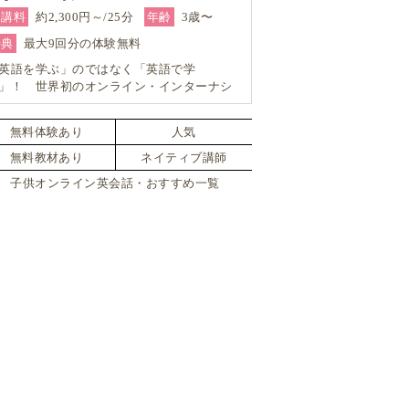
受講料
約2,300円～/25分
年齢
3歳〜
特典
最大9回分の体験無料
英語を学ぶ」のではなく「英語で学
」！ 世界初のオンライン・インターナシ
ナルスクールでネイティブ英語を目指す
無料体験あり
人気
無料教材あり
ネイティブ講師
子供オンライン英会話・おすすめ一覧