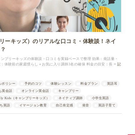
ャンブリーキッズ）のリアルな口コミ・体験談！ネイ
る？
ャンブリーキッズの体験談・口コミを実録ベースで整理 効果：発話量・
策：体験前の家庭慣らし＋お気に入り講師3名の確保 料金の目安：長
記
ルポリシー
予約のコツ
体験レッスン
料金プラン
英語耳
も英会話
オンライン英会話
キャンブリー
bly Kids（キャンブリーキッズ）
ネイティブ講師
小学生英語
ち英語
イマージョン教育
自己肯定感
発音
英語子育て