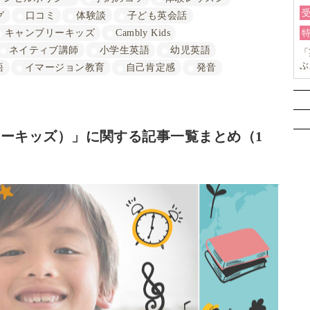
グ
口コミ
体験談
子ども英会話
キャンブリーキッズ
Cambly Kids
ネイティブ講師
小学生英語
幼児英語
「
ぶ
語
イマージョン教育
自己肯定感
発音
ョ
ンブリーキッズ）」に関する記事一覧まとめ（1