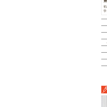
初
学
前
ド
ル
挑