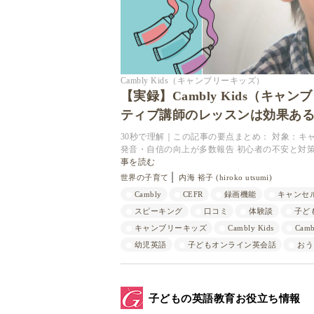
Cambly Kids（キャンブリーキッズ）
【実録】Cambly Kids（キ
ティブ講師のレッスンは効果あ
30秒で理解｜この記事の要点まとめ： 対象：キ
発音・自信の向上が多数報告 初心者の不安と対
事を読む
世界の子育て
内海 裕子 (hiroko utsumi)
Cambly
CEFR
録画機能
キャンセ
スピーキング
口コミ
体験談
子ど
キャンブリーキッズ
Cambly Kids
Cam
幼児英語
子どもオンライン英会話
おう
子どもの英語教育お役立ち情報