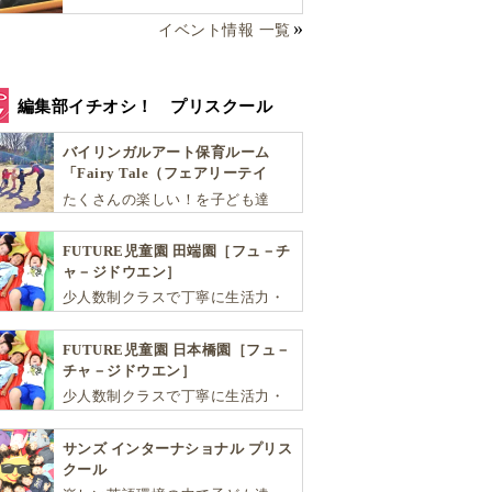
選び方完全ガイド！
イベント情報 一覧
編集部イチオシ！ プリスクール
バイリンガルアート保育ルーム
「Fairy Tale（フェアリーテイ
ル）」
たくさんの楽しい！を子ども達
へ。バラエティーに富んだプログ
ラムとバイリンガル保育で子供達
FUTURE児童園 田端園［フュ－チ
の『生きる力』を育てます。
ャ－ジドウエン］
少人数制クラスで丁寧に生活力・
学力・思考力を伸ばしお子様の可
能性を広げます！
FUTURE児童園 日本橋園［フュ－
チャ－ジドウエン］
少人数制クラスで丁寧に生活力・
学力・思考力を伸ばしお子様の可
能性を広げます！
サンズ インターナショナル プリス
クール