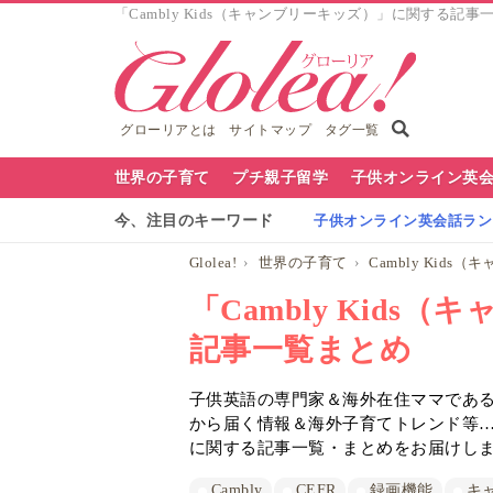
「Cambly Kids（キャンブリーキッズ）」に関する記事一覧
グローリアとは
サイトマップ
タグ一覧
グ
世界の子育て
プチ親子留学
子供オンライン英
ロ
今、注目のキーワード
子供オンライン英会話ランキ
ー
Glolea!
世界の子育て
Cambly Kids
リ
「Cambly Kid
ア
記事一覧まとめ
ナ
子供英語の専門家＆海外在住ママであるG
ビ
から届く情報＆海外子育てトレンド等
に関する記事一覧・まとめをお届けし
Cambly
CEFR
録画機能
キ