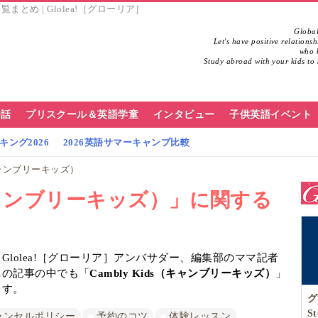
まとめ | Glolea!［グローリア］
Global
Let's have positive relations
who h
Study abroad with your kids to 
会話
プリスクール＆英語学童
インタビュー
子供英語イベント
ング2026
2026英語サマーキャンプ比較
（キャンブリーキッズ）
s（キャンブリーキッズ）」に関する
lolea!［グローリア］アンバサダー、編集部のママ記者
…の記事の中でも「
Cambly Kids（キャンブリーキッズ）
」
ます。
グ
S
ャンセルポリシー
予約のコツ
体験レッスン