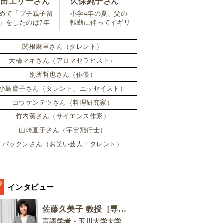
豊田エリーさん
久保純子さん
めて「プチ親子留
小学4年の夏、父の
」をしたのは7年
転勤に伴ってイギリ
。娘は2週間ロン
スに引っ越した。
ンのサマースクー
関根麻里さん（タレント）
に通い、英語劇に
戦したり、
大橋マキさん（アロマセラピスト）
別所哲也さん（俳優）
小島慶子さん（タレント、エッセイスト）
コウケンテツさん（料理研究家）
竹内薫さん（サイエンス作家）
山崎直子さん（宇宙飛行士）
パックンさん（お笑い芸人・タレント）
インタビュー
佐藤久美子 教授［専門家インタビュー］
言語学者・玉川大学大学院教育学研究科 教授・NHK「えいごであそぼ」総合指導