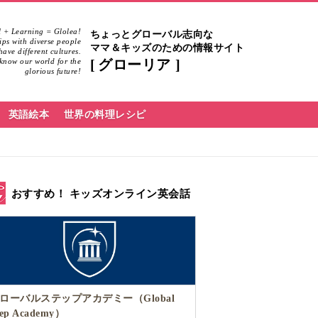
 + Learning = Glolea!
ちょっとグローバル志向な
hips with diverse people
ママ＆キッズのための情報サイト
ave different cultures.
know our world for the
グローリア
glorious future!
英語絵本
世界の料理レシピ
おすすめ！ キッズオンライン英会話
ローバルステップアカデミー（Global
tep Academy）