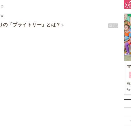
ミ
ド
りの「ブライトリー」とは？
有
ら
本
ひ
子