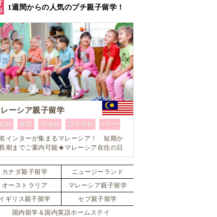
1週間からの人気のプチ親子留学！
マレーシア親子留学
短期
長期
現地校
語学学校
0才〜
名インターが集まるマレーシア！ 短期か
長期までご案内可能★マレーシア在住の日
人留学コーディネーターがお子様お一人お
とりに合ったワンランク上のマレーシア親
カナダ親子留学
ニュージーランド
留学をカスタマイズ
オーストラリア
マレーシア親子留学
イギリス親子留学
セブ親子留学
国内留学＆国内英語ホームステイ