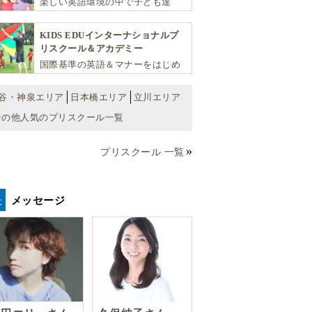
楽しい英語環境の中で子ども達
が“真の国際人”となるための基礎
を育む少人数制のアットホームな
KIDS EDUインターナショナルプ
スクールです
リスクール＆アカデミー
国際基準の英語＆マナーをはじめ
将来国際的に活躍できるリーダー
としての多様な資質を育む「KIDS
谷・神泉エリア
日本橋エリア
立川エリア
EDU（キッズ・エデュ）」は幼児
その他人気のプリスクール一覧
から小学生まで一貫して学べる充
実のカリキュラムが魅力です
プリスクール 一覧
メッセージ