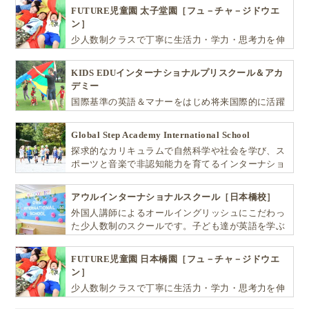
FUTURE児童園 太子堂園［フュ－チャ－ジドウエ
ン］
少人数制クラスで丁寧に生活力・学力・思考力を伸
ばしお子様の可能性を広げます！
KIDS EDUインターナショナルプリスクール＆アカ
デミー
国際基準の英語＆マナーをはじめ将来国際的に活躍
できるリーダーとしての多様な資質を育む「KIDS
EDU（キッズ・エデュ）」は幼児から小学生まで一
Global Step Academy International School
貫して学べる充実のカリキュラムが魅力です
探求的なカリキュラムで自然科学や社会を学び、ス
ポーツと音楽で非認知能力を育てるインターナショ
ナル・プリスクールです。
アウルインターナショナルスクール［日本橋校］
外国人講師によるオールイングリッシュにこだわっ
た少人数制のスクールです。子ども達が英語を学ぶ
だけではなく、英語で学ぶ環境を提供します！
FUTURE児童園 日本橋園［フュ－チャ－ジドウエ
ン］
少人数制クラスで丁寧に生活力・学力・思考力を伸
ばしお子様の可能性を広げます！