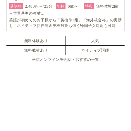
受講料
2,400円～/25分
年齢
6歳〜
特典
無料体験2回
＋世界基準の教材…
英語が初めてのお子様から「英検準1級」「海外校合格」の実績
も！ネイティブ担任制＆英検対策も強く帰国子女対応も可能―
小学生からの4技能本格英会話『Brightly for Kids｜ブライトリ
ー』
無料体験あり
人気
無料教材あり
ネイティブ講師
子供オンライン英会話・おすすめ一覧