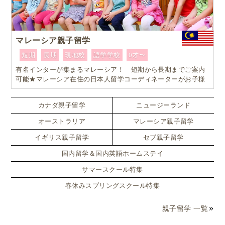
マレーシア親子留学
短期
長期
現地校
語学学校
0才〜
有名インターが集まるマレーシア！ 短期から長期までご案内
可能★マレーシア在住の日本人留学コーディネーターがお子様
お一人おひとりに合ったワンランク上のマレーシア親子留学を
カスタマイズ
カナダ親子留学
ニュージーランド
オーストラリア
マレーシア親子留学
イギリス親子留学
セブ親子留学
国内留学＆国内英語ホームステイ
サマースクール特集
春休みスプリングスクール特集
親子留学 一覧