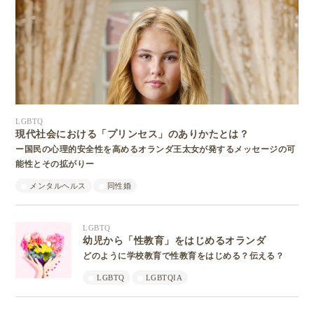
LGBTQ
現代社会における「プリンセス」のありかたとは？
ー国民の心理的安全性を高めるオランダ王太女が発するメッセージの可
能性とその拡がりー
メンタルヘルス
同性婚
LGBTQ
幼児から「性教育」をはじめるオランダ
どのように学校教育で性教育をはじめる？伝える？
LGBTQ
LGBTQIA