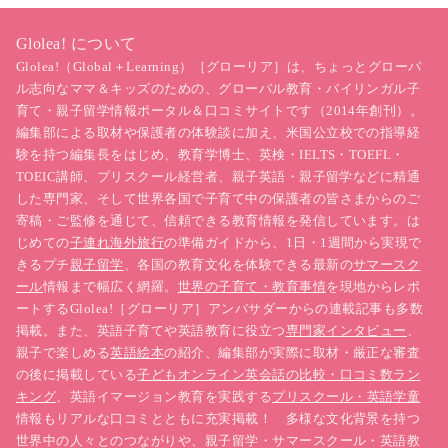
Glolea! について
Glolea!（Global＋Learning）［グローリア］は、ちょっとグローバ
ル志向なママ＆キッズのための、グローバル教育・バイリンガル子
育て・親子留学情報ポータル＆口コミサイトです（2014年創刊）。
編集部による取材や保護者の体験談に加え、米国公立校での指導経
験を持つ編集長をはじめ、教育学博士、英検・IELTS・TOEFL・
TOEIC講師、プリスクール経営者、親子英語・親子留学などに精通
した専門家、そして世界各国で子育て中の保護者の皆さまからのご
寄稿・ご監修を通じて、信頼できる教育情報を発信しています。は
じめての
子連れ海外旅行
の準備ガイドから、1日・1週間から実現で
きるプチ
親子留学
、各国の教育文化を体験できる最新の
サマースク
ール
情報まで幅広く網羅。
世界の子育て・教育事情
を現地からレポ
ートするGlolea!［グローリア］アンバサダーからの連載記事も多数
掲載。また、英語子育てや英語教育に役立つ
専門家インタビュー
、
親子で楽しめる
英語絵本
の紹介、編集部が実際に取材・厳正な審査
の後に掲載している
子どもオンライン英会話の比較・口コミ数ラン
キング
、英語イマージョン教育を実践する
プリスクール・英語学童
情報もリアルな口コミとともに充実掲載！ 多様な文化背景を持つ
世界中の人々とのつながりや、親子留学・サマースクール・英語教