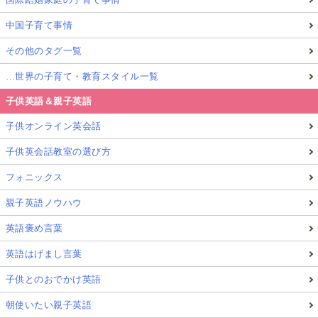
Q1. なぜ日本の英語教育だけでは話せるようにな
らない？
中国子育て事情
その他のタグ一覧
結論：英語を使う場が圧倒的に足りない
…世界の子育て・教育スタイル一覧
教室外は日本語環境で、実践機会が乏しいため。語学
は「使う」回数で定着。
子供英語＆親子英語
子供オンライン英会話
Q2. マレーシアが親子留学に最適な理由は？
子供英会話教室の選び方
フォニックス
結論：英語を使う必然が日常にある
英語が共通語の多民族国家で、買い物や移動も自然に
親子英語ノウハウ
実践の場になる。
英語褒め言葉
英語はげまし言葉
Q3. 英語力を伸ばすにはどんな学び方が有効？
子供とのおでかけ英語
朝使いたい親子英語
結論：習う→使うを毎日回す環境が鍵