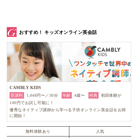
おすすめ！ キッズオンライン英会話
CAMBLY KIDS
受講料
1,048円〜／30分
年齢
4歳〜
特典
初回体験が
100円でお試し可能に！
英会話スクールに通っているのに、なかなか成果が見え
優秀なネイティブ講師から学べる子供オンライン英会話をお得
にくい…
に開始！
無料体験あり
人気
これは、
マレーシア親子留学・教育移住
を希望され