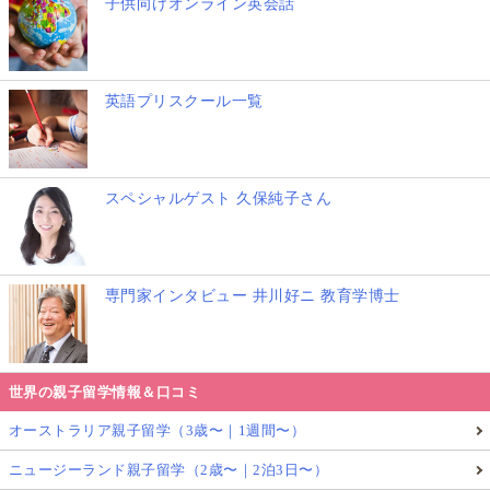
子供向けオンライン英会話
ママも英語を学び直したい
「子供に負けてられない！」というママには、午
前中に大人向けの英会話グループレッスンはいか
がでしょうか。久しぶりに学生気分に戻って、語
英語プリスクール一覧
学学校で学ぶ時間は、母としての役割から少し離
れ、自分自身と向き合う貴重なひとときになるは
ずです。
スペシャルゲスト 久保純子さん
将来の教育移住・海外進学を見据えて、暮らしの
肌感を確かめたい
午後の時間を使って、現地のインターナショナル
スクールの視察や、住環境（コンドミニアムやス
専門家インタビュー 井川好ニ 教育学博士
ーパーなど）のチェックも可能です。
世界の親子留学情報＆口コミ
いつか親子留学や移住をしてみたい
オーストラリア親子留学（3歳〜｜1週間〜）
ニュージーランド親子留学（2歳〜｜2泊3日〜）