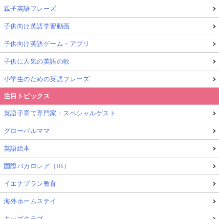
授業＋現地体験を同日に繰り返すと、記憶が定着しや
親子英語フレーズ
すく成功体験が積みやすい。
子供向け英語学習動画
子供向け英語ゲーム・アプリ
Q4. ママも英語を学べるチャンスはある？
子供に人気の英語の歌
結論：親子同時に英語を学ぶ機会が豊富
小学生のための英語フレーズ
大人向けレッスンや学校視察で、母自身のリスキリン
注目トピックス
グも可能。
英語子育て専門家・スペシャルゲスト
グローバルママ
Q5. 初めての海外でもマレーシア生活は安心？
英語絵本
結論：日本人向け生活環境と現地サポートが充実
国際バカロレア（IB）
特に、モントキアラ等には日系施設が多く、生活面の
イエナプラン教育
不安を軽減できる。
海外ホームステイ
キッズクラブ