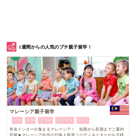
この回数が増えるほど、
英語は「勉強」から「道具」
に変わっていきます
。
２．マレーシア親子留学が初心者に選ばれる3
つの理由
1週間からの人気のプチ親子留学！
マレーシア親子留学
短期
長期
現地校
語学学校
0才〜
有名インターが集まるマレーシア！ 短期から長期までご案内
可能★マレーシア在住の日本人留学コーディネーターがお子様