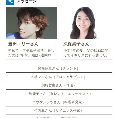
メッセージ
ポイントは、インプット（授業）とアウトプット（現
地体験）を同日にセットで回すこと。
例としては、
午前：
豊田エリーさん
久保純子さん
英会話レッスン（10:00〜12:00）
初めて「プチ親子留学」をし
小学4年の夏、父の転勤に伴
たのは7年前。娘は2週間ロ
ってイギリスに引っ越した。
午後：
ンドンのサマースクールに通
現地体験／スクール視察／街でのミッション型体
い、英語劇に挑戦したり、
関根麻里さん（タレント）
験 など
大橋マキさん（アロマセラピスト）
この流れを毎日繰り返すと、学んだ表現をすぐに使え
別所哲也さん（俳優）
るので、記憶が定着しやすくなります。
小島慶子さん（タレント、エッセイスト）
コウケンテツさん（料理研究家）
竹内薫さん（サイエンス作家）