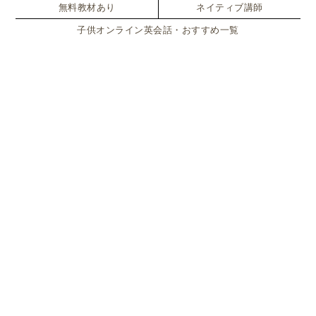
無料教材あり
ネイティブ講師
る方々からの
留学コーディネートのお問い合わせやカ
子供オンライン英会話・おすすめ一覧
ウンセリング
、Glolea!［グローリア］を通じて本連
載を読んでくださっているママ達からもよく聞くお悩
みです。
でも、これは
お子さまの努力不足ではなく、環境の設
計の問題であることがほとんど
。
日本で週1回レッスンを受けても、教室を一歩出れば
周りは100%日本語。
学んだ英語を生活の中で使う“場”がなく、
アウトプッ
トが圧倒的に足りない
のです。
語学は、
「習う」以上に「使う」
ことが重要です。