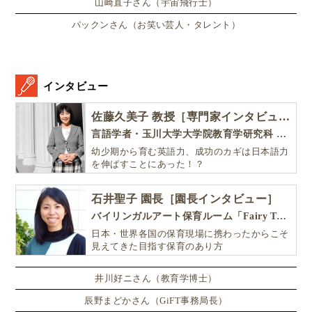
山崎直子さん（宇宙飛行士）
▲五感で世界を学ぶ！
マレーシア親子留学
に強い
ルシュエット
パックンさん（お笑い芸人・タレント）
の「親子研修」の5日間スケジュール例
しかも、
インタビュー
佐藤久美子 教授［専門家インタビュー］
英語が通じた！
言語学者・玉川大学大学院教育学研究科 教授・NHK「えいごであそぼ」総合指導
幼少期から育む英語力、成功のカギは日本語力
を伸ばすことにあった！？
という成功体験が積み上がり、子どもが前向きになり
石井聖子 園長［園長インタビュー］
ます。
バイリンガルアート保育ルーム「Fairy Tale（フェアリーテイル）」
日本・世界各国の保育現場に携わったからこそ
見えてきた目指す保育のあり方
午後の体験は、子どもの興味に合わせて広げられるの
も魅力です。
井川好ニさん（教育学博士）
辰野まどかさん（GiFT事務局長）