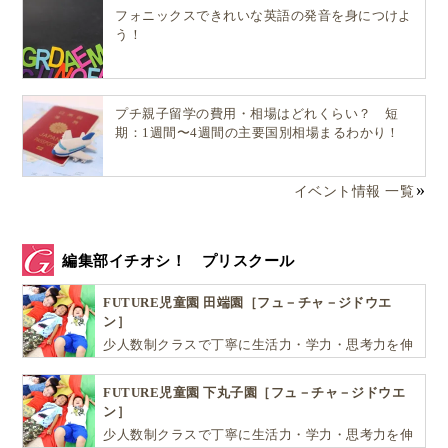
フォニックスできれいな英語の発音を身につけよ
い）
う！
親子で一緒に挑戦
できる（子ども任せにならな
い）
暮らすように過ごせる（
学びが“日常”に接続
しや
プチ親子留学の費用・相場はどれくらい？ 短
すい）
期：1週間〜4週間の主要国別相場まるわかり！
イベント情報 一覧
英語が通じた！
編集部イチオシ！ プリスクール
強制的に英語を使う環境
に身を置くことこそ、親子で
FUTURE児童園 田端園［フュ－チャ－ジドウエ
劇的に英語力を伸ばす最短ルート
なのです！
ン］
少人数制クラスで丁寧に生活力・学力・思考力を伸
ばしお子様の可能性を広げます！
参考
FUTURE児童園 下丸子園［フュ－チャ－ジドウエ
ン］
マレーシア教育省公式サイト
少人数制クラスで丁寧に生活力・学力・思考力を伸