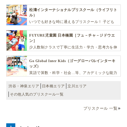
ばしお子様の可能性を広げます！
松濤インターナショナルプリスクール（ライフリト
３．英語を“習う→使う”を日常化！親子研修
ル）
スケジュール例
いつでも好きな時に通えるプリスクール！ 子ども
達一人ひとりの個性を尊重し、想像力豊かな感性、
自ら進んで学ぶこと、考える力を育みます
FUTURE児童園 日本橋園［フュ－チャ－ジドウエ
ン］
少人数制クラスで丁寧に生活力・学力・思考力を伸
ばしお子様の可能性を広げます！
Go Global Inter Kids（ゴーグローバルインターキ
ッズ）
英語で算数・科学・社会…等、アカデミックな能力
や探究心を飛躍的に伸ばし世界で活躍する子ども達
を育む少人数制のプリスクールです。
渋谷・神泉エリア
日本橋エリア
立川エリア
その他人気のプリスクール一覧
プリスクール 一覧
ここでご紹介したいのが、
クアラルンプールを拠点に
した「暮らすように学ぶ」スタイル
です。