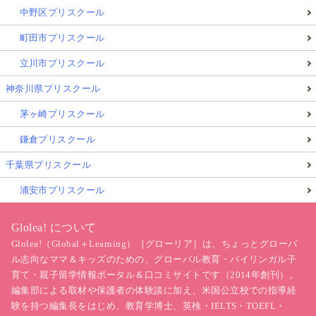
中野区プリスクール
結論：年齢に応じた体験を個別に調整可能
町田市プリスクール
現地校・語学スクール・体験学習を組み合わせて柔軟
立川市プリスクール
に対応できます。
神奈川県プリスクール
茅ヶ崎プリスクール
Q9. 親のリモートワークや仕事との両立はできま
すか？
鎌倉プリスクール
千葉県プリスクール
結論：仕事と両立しやすい環境です
浦安市プリスクール
Wi-Fi完備・安全な住宅地で、親のリモートワークも可
能です。
Glolea! について
Glolea!（Global＋Learning）［グローリア］は、ちょっとグローバ
ル志向なママ＆キッズのための、グローバル教育・バイリンガル子
まとめ｜今年こそ親子で“英語を話せる実体
育て・親子留学情報ポータル＆口コミサイトです（2014年創刊）。
験”を
編集部による取材や保護者の体験談に加え、米国公立校での指導経
験を持つ編集長をはじめ、教育学博士、英検・IELTS・TOEFL・