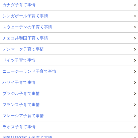
カナダ子育て事情
という不安を減らしながら、英語環境に触れられるの
シンガポール子育て事情
は大きなメリットです
スウェーデンの子育て事情
チェコ共和国子育て事情
【FAQ】親子で“使う英語”を育てるマレーシ
デンマーク子育て事情
ア教育旅についてのよくある質問
ドイツ子育て事情
ニュージーランド子育て事情
ハワイ子育て事情
ブラジル子育て事情
フランス子育て事情
マレーシア子育て事情
ラオス子育て事情
国際結婚家庭の子育て事情