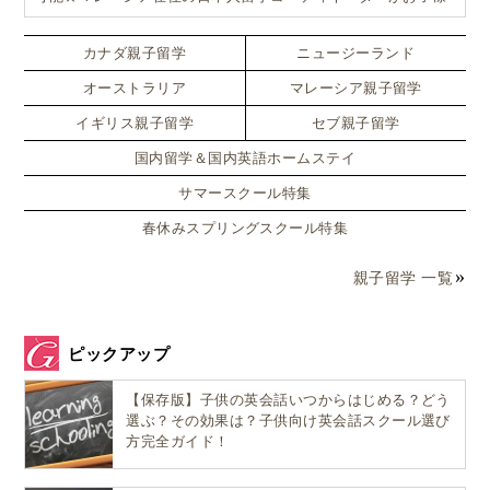
では、どうすれば「英語を使う場」を増やせるのでし
お一人おひとりに合ったワンランク上のマレーシア親子留学を
カスタマイズ
ょうか。
カナダ親子留学
ニュージーランド
オーストラリア
マレーシア親子留学
私が現実的な選択肢としておすすめしているのが「マ
イギリス親子留学
セブ親子留学
レーシアでの短期滞在型の学び」
です。
国内留学＆国内英語ホームステイ
サマースクール特集
マレーシアは多民族国家で、
英語が共通語
として飛び
交う場面が多く、親子にとっては“毎日が実践”になり
春休みスプリングスクール特集
やすい環境です。
親子留学 一覧
ここでは、
買い物も移動もすべてが「英語の実践練
習」
になります。
ピックアップ
【保存版】子供の英会話いつからはじめる？どう
さらに、親子旅として見たときにもメリットが多いの
選ぶ？その効果は？子供向け英会話スクール選び
がポイントです。
方完全ガイド！
英語を使う必然
がある（
成功体験
が生まれやす