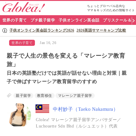
ちょっとグローバル志向な
ママ＆キッズのための情報サイト
グ
世界の子育て
プチ親子留学
子供オンライン英会話
プリスクール＆英
ロ
子供オンライン英会話ランキング2026
2026英語サマーキャンプ比較
ー
Jan 16, 26
世界の子育て
リ
親子で人生の景色を変える「マレーシア教育
ア
旅」
日本の英語塾だけでは英語が話せない理由と対策｜親
ナ
子で伸ばすマレーシア教育留学のすすめ
ビ
親子留学
教育移住
マレーシア親子留学
中村妙子（Taeko Nakamura）
Glolea! マレーシア親子留学アンバサダー／
Luchouette Sdn Bhd（ルシュエット）代表