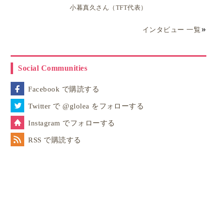
日本ではできないユニークな体験学習（アクティ
小暮真久さん（TFT代表）
ビティ）事例
インタビュー 一覧
キッザニア・クアラルンプール
バティック染め体験
エコパーク・自然体験
Social Communities
Farm Fresh（牧場体験）
Facebook で購読する
…など
Twitter で @glolea をフォローする
Instagram でフォローする
4. 親も一緒に成長できる！ママの学び直し＆
リスキリング
RSS で購読する