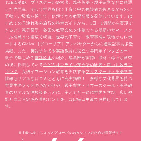
TOEIC講師、プリスクール経営者、親子英語・親子留学などに精通
した専門家、そして世界各国で子育て中の保護者の皆さまからのご
寄稿・ご監修を通じて、信頼できる教育情報を発信しています。は
じめての
子連れ海外旅行
の準備ガイドから、1日・1週間から実現で
きるプチ
親子留学
、各国の教育文化を体験できる最新の
サマースク
ール
情報まで幅広く網羅。
世界の子育て・教育事情
を現地からレポ
ートするGlolea!［グローリア］アンバサダーからの連載記事も多数
掲載。また、英語子育てや英語教育に役立つ
専門家インタビュー
、
親子で楽しめる
英語絵本
の紹介、編集部が実際に取材・厳正な審査
の後に掲載している
子どもオンライン英会話の比較・口コミ数ラン
キング
、英語イマージョン教育を実践する
プリスクール・英語学童
情報もリアルな口コミとともに充実掲載！ 多様な文化背景を持つ
世界中の人々とのつながりや、親子留学・サマースクール・英語教
育のリアルな体験談をもとに、子どもと一緒に世界を学び、広い視
野と自己肯定感を育むヒントを、ほぼ毎日更新でお届けしていま
子どもに世界を見せたいけれど、どこに行けばいいかわ
す。
からない
日本最大級！ちょっとグローバル志向なママのための情報サイト
そんな悩みをお持ちなら、
“親子で英語を使う体験を