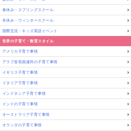
春休み・スプリングスクール
冬休み・ウィンタースクール
国際交流・キッズ英語イベント
マレーシア親子留学に強いルシュエットのオフィスが入るビルの
外観
世界の子育て・教育スタイル
滞在の拠点として想定されるエリア…例えば、私たち
アメリカ子育て事情
ルシュエット
のオフィスがある
マレーシア・クアラ
アラブ首長国連邦の子育て事情
ルンプール（特に日本人に人気のモントキアラ地区）
イギリス子育て事情
は、日本人駐在家族も多い地域で、日本食レストラン
や日系クリニックがあるなど、初めてでも過ごしやす
イタリア子育て事情
い環境が整っているのではじめてのマレーシア滞在を
インドネシア子育て事情
経験されるファミリーにおすすめです。
インドの子育て事情
オーストラリア子育て事情
いきなり海外で全部が未知は困る…
オランダの子育て事情