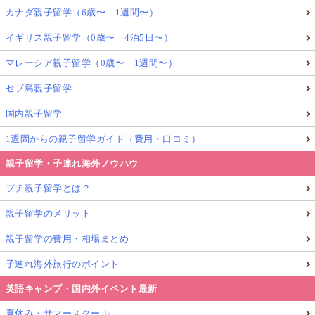
と考えている方にとって、「習う→使う」を毎日回す
カナダ親子留学（6歳〜｜1週間〜）
マレーシアの親子研修旅行は「いつか」を「現実的な
イギリス親子留学（0歳〜｜4泊5日〜）
選択肢」に変えていくための、良い試走（トライア
ル）になります。
マレーシア親子留学（0歳〜｜1週間〜）
セブ島親子留学
国内親子留学
5. マレーシア生活は初めてでも安心！親子向
けサポート体制
1週間からの親子留学ガイド（費用・口コミ）
親子渡航で一番気になるのは、生活面の安心感ですよ
親子留学・子連れ海外ノウハウ
ね。
プチ親子留学とは？
親子留学のメリット
親子留学の費用・相場まとめ
子連れ海外旅行のポイント
英語キャンプ・国内外イベント最新
夏休み・サマースクール