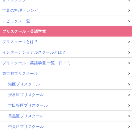
Q6. 子どもが小学生でも親子留学は早すぎません
世界の料理・レシピ
か？
トピックス一覧
結論：小学生こそ最適な時期です
プリスクール・英語学童
脳の言語吸収力が高く、遊びや生活を通じた英語習得
プリスクールとは？
が自然にできます。未就学児の親子留学も可能です。
インターナショナルスクールとは？
Q7. 英語が全く話せない親でもマレーシアで生活
プリスクール・英語学童 一覧・口コミ
できますか？
東京都プリスクール
港区プリスクール
結論：英語初心者でも問題ありません
日系施設や日本語サポートが多く、生活の立ち上げも
渋谷区プリスクール
安心です。
世田谷区プリスクール
目黒区プリスクール
Q8. 兄弟で年齢が違っても一緒に留学できます
中央区プリスクール
か？