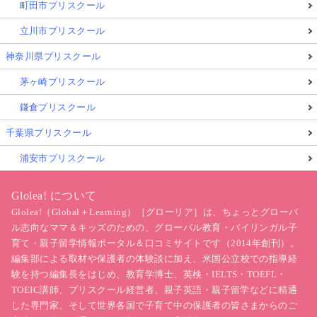
町田市プリスクール
立川市プリスクール
神奈川県プリスクール
茅ヶ崎プリスクール
鎌倉プリスクール
千葉県プリスクール
浦安市プリスクール
Glolea! について
Glolea!（Global＋Learning）［グローリア］は、ちょっとグローバ
ル志向なママ＆キッズのための、グローバル教育・バイリンガル子
育て・親子留学情報ポータル＆口コミサイトです（2014年創刊）。
編集部による取材や保護者の体験談に加え、米国公立校での指導経
験を持つ編集長をはじめ、教育学博士、英検・IELTS・TOEFL・
TOEIC講師、プリスクール経営者、親子英語・親子留学などに精通
した専門家、そして世界各国で子育て中の保護者の皆さまからのご