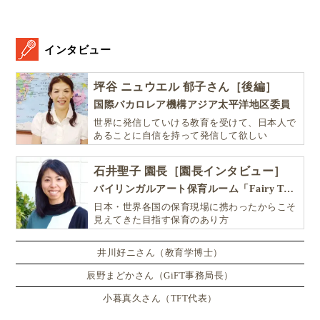
インタビュー
坪谷 ニュウエル 郁子さん［後編］
国際バカロレア機構アジア太平洋地区委員
世界に発信していける教育を受けて、日本人で
あることに自信を持って発信して欲しい
石井聖子 園長［園長インタビュー］
バイリンガルアート保育ルーム「Fairy Tale（フェアリーテイル）」
日本・世界各国の保育現場に携わったからこそ
見えてきた目指す保育のあり方
井川好ニさん（教育学博士）
辰野まどかさん（GiFT事務局長）
小暮真久さん（TFT代表）