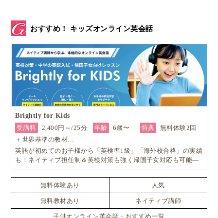
おすすめ！ キッズオンライン英会話
Brightly for Kids
受講料
2,400円～/25分
年齢
6歳〜
特典
無料体験2回
＋世界基準の教材…
英語が初めてのお子様から「英検準1級」「海外校合格」の実績
も！ネイティブ担任制＆英検対策も強く帰国子女対応も可能―
小学生からの4技能本格英会話『Brightly for Kids｜ブライトリ
ー』
無料体験あり
人気
無料教材あり
ネイティブ講師
子供オンライン英会話・おすすめ一覧