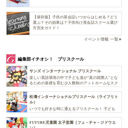
【保存版】子供の英会話いつからはじめる？どう
選ぶ？その効果は？子供向け英会話スクール選び
方完全ガイド！
イベント情報 一覧
編集部イチオシ！ プリスクール
サンズ インターナショナル プリスクール
楽しい英語環境の中で子ども達が“真の国際人”とな
るための基礎を育む少人数制のアットホームなスク
ールです
松濤インターナショナルプリスクール（ライフリト
ル）
いつでも好きな時に通えるプリスクール！ 子ども
達一人ひとりの個性を尊重し、想像力豊かな感性、
自ら進んで学ぶこと、考える力を育みます
FUTURE児童園 太子堂園［フュ－チャ－ジドウエ
ン］