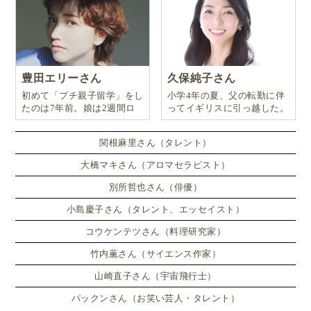
豊田エリーさん
久保純子さん
初めて「プチ親子留学」をし
小学4年の夏、父の転勤に伴
たのは7年前。娘は2週間ロ
ってイギリスに引っ越した。
ンドンのサマースクールに通
い、英語劇に挑戦したり、
関根麻里さん（タレント）
大橋マキさん（アロマセラピスト）
別所哲也さん（俳優）
小島慶子さん（タレント、エッセイスト）
コウケンテツさん（料理研究家）
竹内薫さん（サイエンス作家）
山崎直子さん（宇宙飛行士）
パックンさん（お笑い芸人・タレント）