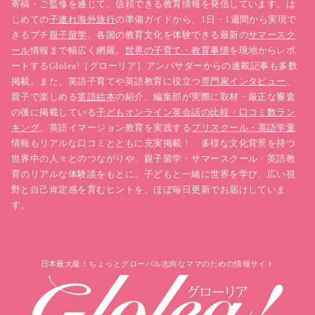
寄稿・ご監修を通じて、信頼できる教育情報を発信しています。は
じめての
子連れ海外旅行
の準備ガイドから、1日・1週間から実現で
きるプチ
親子留学
、各国の教育文化を体験できる最新の
サマースク
ール
情報まで幅広く網羅。
世界の子育て・教育事情
を現地からレポ
ートするGlolea!［グローリア］アンバサダーからの連載記事も多数
掲載。また、英語子育てや英語教育に役立つ
専門家インタビュー
、
親子で楽しめる
英語絵本
の紹介、編集部が実際に取材・厳正な審査
の後に掲載している
子どもオンライン英会話の比較・口コミ数ラン
キング
、英語イマージョン教育を実践する
プリスクール・英語学童
情報もリアルな口コミとともに充実掲載！ 多様な文化背景を持つ
世界中の人々とのつながりや、親子留学・サマースクール・英語教
育のリアルな体験談をもとに、子どもと一緒に世界を学び、広い視
野と自己肯定感を育むヒントを、ほぼ毎日更新でお届けしていま
す。
日本最大級！ちょっとグローバル志向なママのための情報サイト