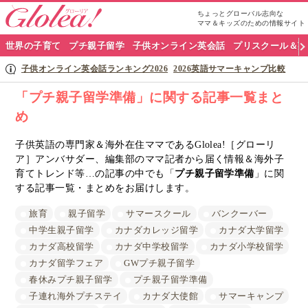
ちょっとグローバル志向な
ママ＆キッズのための情報サイト
グ
世界の子育て
プチ親子留学
子供オンライン英会話
プリスクール＆英
ロ
子供オンライン英会話ランキング2026
2026英語サマーキャンプ比較
ー
「プチ親子留学準備」に関する記事一覧まと
め
リ
ア
子供英語の専門家＆海外在住ママであるGlolea!［グローリ
ア］アンバサダー、編集部のママ記者から届く情報＆海外子
ナ
育てトレンド等…の記事の中でも「
プチ親子留学準備
」に関
する記事一覧・まとめをお届けします。
ビ
旅育
親子留学
サマースクール
バンクーバー
中学生親子留学
カナダカレッジ留学
カナダ大学留学
カナダ高校留学
カナダ中学校留学
カナダ小学校留学
カナダ留学フェア
GWプチ親子留学
春休みプチ親子留学
プチ親子留学準備
子連れ海外プチステイ
カナダ大使館
サマーキャンプ