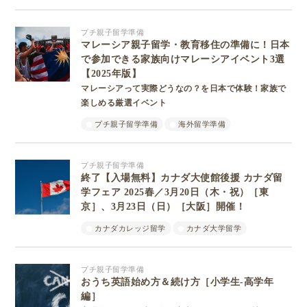
プチ親子留学準備
マレーシア親子留学・教育移住の準備に！日本
で参加できる家族向けマレーシアイベント3選
【2025年版】
マレーシアって実際どうなの？を日本で体験！家族で
楽しめる厳選イベント
プチ親子留学準備
海外留学準備
プチ親子留学準備
終了【入場無料】カナダ大使館後援 カナダ留
学フェア 2025春／3月20日（木・祝）［東
京］、3月23日（日）［大阪］開催！
カナダカレッジ留学
カナダ大学留学
プチ親子留学準備
おうち英語始め方＆続け方［小学生-高学年
編］