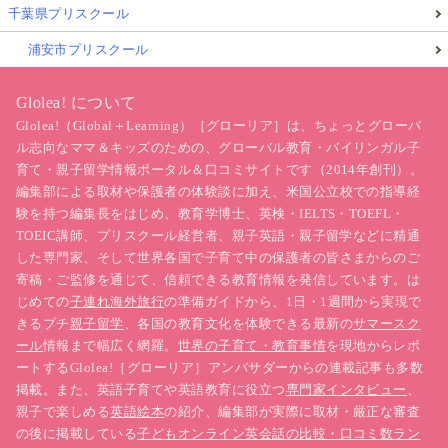
千葉県プリスクール
浦安市プリスクール
Glolea! について
Glolea!（Global＋Learning）［グローリア］は、ちょっとグローバ
ル志向なママ＆キッズのための、グローバル教育・バイリンガル子
育て・親子留学情報ポータル＆口コミサイトです（2014年創刊）。
編集部による取材や保護者の体験談に加え、米国公立校での指導経
験を持つ編集長をはじめ、教育学博士、英検・IELTS・TOEFL・
TOEIC講師、プリスクール経営者、親子英語・親子留学などに精通
した専門家、そして世界各国で子育て中の保護者の皆さまからのご
寄稿・ご監修を通じて、信頼できる教育情報を発信しています。は
じめての
子連れ海外旅行
の準備ガイドから、1日・1週間から実現で
きるプチ
親子留学
、各国の教育文化を体験できる最新の
サマースク
ール
情報まで幅広く網羅。
世界の子育て・教育事情
を現地からレポ
ートするGlolea!［グローリア］アンバサダーからの連載記事も多数
掲載。また、英語子育てや英語教育に役立つ
専門家インタビュー
、
親子で楽しめる
英語絵本
の紹介、編集部が実際に取材・厳正な審査
の後に掲載している
子どもオンライン英会話の比較・口コミ数ラン