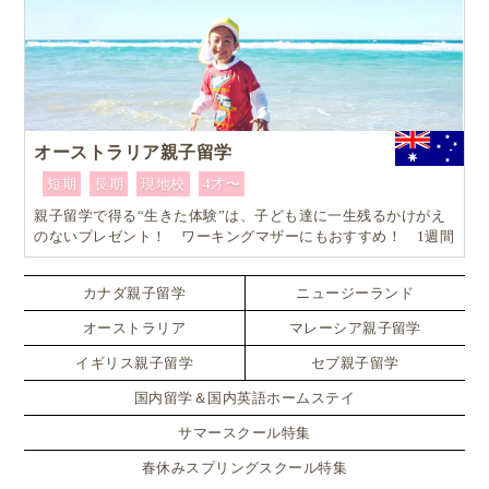
オーストラリア親子留学
短期
長期
現地校
4才〜
親子留学で得る“生きた体験”は、子ども達に一生残るかけがえ
のないプレゼント！ ワーキングマザーにもおすすめ！ 1週間
からはじめるオーストラリア親子留学
カナダ親子留学
ニュージーランド
オーストラリア
マレーシア親子留学
イギリス親子留学
セブ親子留学
国内留学＆国内英語ホームステイ
サマースクール特集
春休みスプリングスクール特集