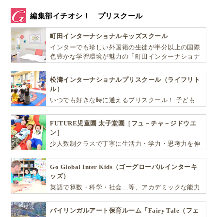
編集部イチオシ！ プリスクール
町田インターナショナルキッズスクール
インターでも珍しい外国籍の生徒が半分以上の国際
色豊かな学習環境が魅力の「町田インターナショナ
ルキッズスクール」。
松濤インターナショナルプリスクール（ライフリト
ル）
いつでも好きな時に通えるプリスクール！ 子ども
達一人ひとりの個性を尊重し、想像力豊かな感性、
自ら進んで学ぶこと、考える力を育みます
FUTURE児童園 太子堂園［フュ－チャ－ジドウエ
ン］
少人数制クラスで丁寧に生活力・学力・思考力を伸
ばしお子様の可能性を広げます！
Go Global Inter Kids（ゴーグローバルインターキ
ッズ）
英語で算数・科学・社会…等、アカデミックな能力
や探究心を飛躍的に伸ばし世界で活躍する子ども達
を育む少人数制のプリスクールです。
バイリンガルアート保育ルーム「Fairy Tale（フェ