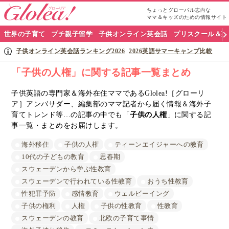
ちょっとグローバル志向な
ママ＆キッズのための情報サイト
グ
世界の子育て
プチ親子留学
子供オンライン英会話
プリスクール＆英
ロ
子供オンライン英会話ランキング2026
2026英語サマーキャンプ比較
ー
「子供の人権」に関する記事一覧まとめ
リ
子供英語の専門家＆海外在住ママであるGlolea!［グローリ
ア］アンバサダー、編集部のママ記者から届く情報＆海外子
ア
育てトレンド等…の記事の中でも「
子供の人権
」に関する記
ナ
事一覧・まとめをお届けします。
ビ
海外移住
子供の人権
ティーンエイジャーへの教育
10代の子どもの教育
思春期
スウェーデンから学ぶ性教育
スウェーデンで行われている性教育
おうち性教育
性犯罪予防
感情教育
ウェルビーイング
子供の権利
人権
子供の性教育
性教育
スウェーデンの教育
北欧の子育て事情