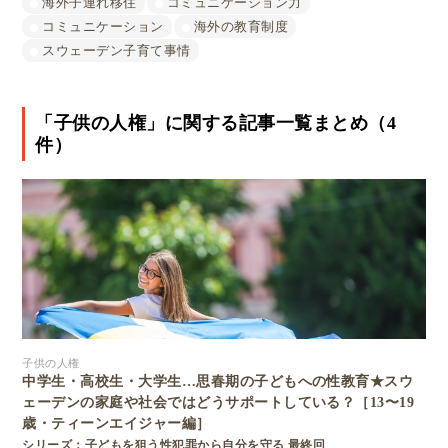
海外子連れ移住
コミュニケーション力
コミュニケーション
海外の教育制度
スウェーデン子育て事情
「子供の人権」に関する記事一覧まとめ（4
件）
子供の人権
中学生・高校生・大学生…思春期の子どもへの性教育★スウ
ェーデンの家庭や社会ではどうサポートしている？［13〜19
歳・ティーンエイジャー編］
シリーズ：子どもを狙う性犯罪から自分を守る 最終回