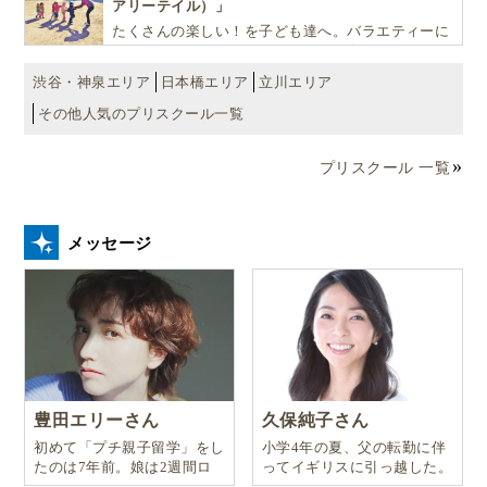
アリーテイル）」
たくさんの楽しい！を子ども達へ。バラエティーに
富んだプログラムとバイリンガル保育で子供達の
『生きる力』を育てます。
渋谷・神泉エリア
日本橋エリア
立川エリア
その他人気のプリスクール一覧
プリスクール 一覧
メッセージ
豊田エリーさん
久保純子さん
初めて「プチ親子留学」をし
小学4年の夏、父の転勤に伴
たのは7年前。娘は2週間ロ
ってイギリスに引っ越した。
ンドンのサマースクールに通