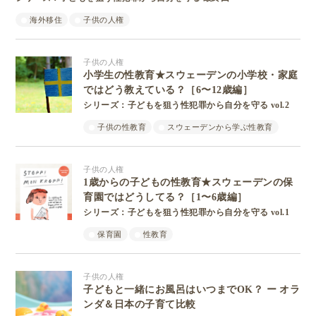
海外移住
子供の人権
子供の人権
小学生の性教育★スウェーデンの小学校・家庭
ではどう教えている？［6〜12歳編］
シリーズ：子どもを狙う性犯罪から自分を守る vol.2
子供の性教育
スウェーデンから学ぶ性教育
子供の人権
1歳からの子どもの性教育★スウェーデンの保
育園ではどうしてる？［1〜6歳編］
シリーズ：子どもを狙う性犯罪から自分を守る vol.1
保育園
性教育
子供の人権
子どもと一緒にお風呂はいつまでOK？ ー オラ
ンダ＆日本の子育て比較