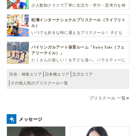
少人数制クラスで丁寧に生活力・学力・思考力を伸
ばしお子様の可能性を広げます！
松濤インターナショナルプリスクール（ライフリト
ル）
いつでも好きな時に通えるプリスクール！ 子ども
達一人ひとりの個性を尊重し、想像力豊かな感性、
自ら進んで学ぶこと、考える力を育みます
バイリンガルアート保育ルーム「Fairy Tale（フェ
アリーテイル）」
たくさんの楽しい！を子ども達へ。バラエティーに
富んだプログラムとバイリンガル保育で子供達の
『生きる力』を育てます。
渋谷・神泉エリア
日本橋エリア
立川エリア
その他人気のプリスクール一覧
プリスクール 一覧
メッセージ