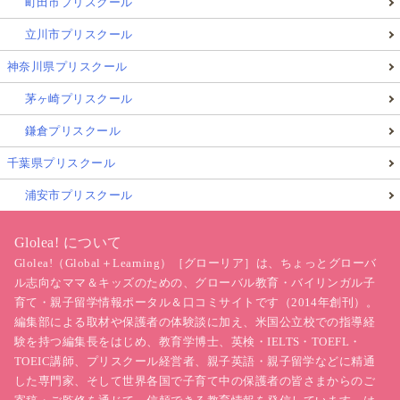
町田市プリスクール
立川市プリスクール
神奈川県プリスクール
茅ヶ崎プリスクール
鎌倉プリスクール
千葉県プリスクール
浦安市プリスクール
Glolea! について
Glolea!（Global＋Learning）［グローリア］は、ちょっとグローバ
ル志向なママ＆キッズのための、グローバル教育・バイリンガル子
育て・親子留学情報ポータル＆口コミサイトです（2014年創刊）。
編集部による取材や保護者の体験談に加え、米国公立校での指導経
験を持つ編集長をはじめ、教育学博士、英検・IELTS・TOEFL・
TOEIC講師、プリスクール経営者、親子英語・親子留学などに精通
した専門家、そして世界各国で子育て中の保護者の皆さまからのご