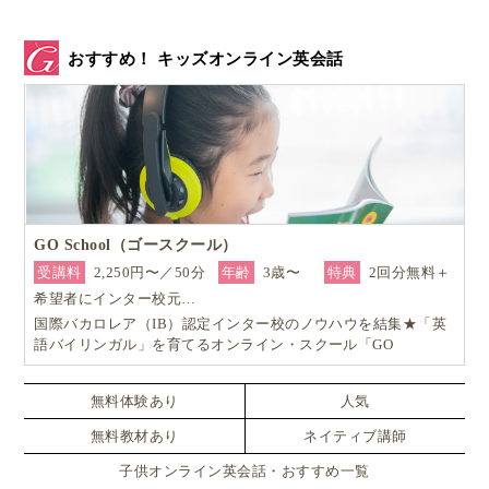
おすすめ！ キッズオンライン英会話
GO School（ゴースクール）
受講料
2,250円〜／50分
年齢
3歳〜
特典
2回分無料＋
希望者にインター校元…
国際バカロレア（IB）認定インター校のノウハウを結集★「英
語バイリンガル」を育てるオンライン・スクール「GO
School（ゴースクール）」
無料体験あり
人気
無料教材あり
ネイティブ講師
子供オンライン英会話・おすすめ一覧