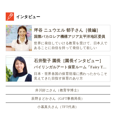
インタビュー
坪谷 ニュウエル 郁子さん［後編］
国際バカロレア機構アジア太平洋地区委員
世界に発信していける教育を受けて、日本人で
あることに自信を持って発信して欲しい
石井聖子 園長［園長インタビュー］
バイリンガルアート保育ルーム「Fairy Tale（フェアリーテイル）」
日本・世界各国の保育現場に携わったからこそ
見えてきた目指す保育のあり方
井川好ニさん（教育学博士）
辰野まどかさん（GiFT事務局長）
小暮真久さん（TFT代表）