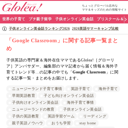
ちょっとグローバル志向な
ママ＆キッズのための情報サイト
グ
世界の子育て
プチ親子留学
子供オンライン英会話
プリスクール＆英
ロ
子供オンライン英会話ランキング2026
2026英語サマーキャンプ比較
ー
「Google Classroom」に関する記事一覧まと
め
リ
ア
子供英語の専門家＆海外在住ママであるGlolea!［グローリ
ア］アンバサダー、編集部のママ記者から届く情報＆海外子
ナ
育てトレンド等…の記事の中でも「
Google Classroom
」に関
する記事一覧・まとめをお届けします。
ビ
ニュージーランド子育て事情
英語子育て
海外子育て
早期英語教育
子ども向けオンライン英会話
子供向けオンライン英会話
海外子育て事情
ニュージーランドの教育
子供オンライン英会話
子供の英語教育
英語学習ゲーム
リーディング
親子英語ノウハウ
おうち学習
stay home