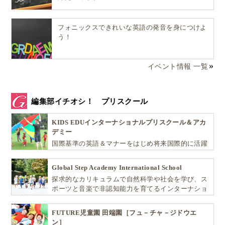
フォニックスできれいな英語の発音を身につけよ
う！
イベント情報 一覧
編集部イチオシ！ プリスクール
KIDS EDUインターナショナルプリスクール＆アカ
デミー
国際基準の英語＆マナーをはじめ将来国際的に活躍
できるリーダーとしての多様な資質を育む「KIDS
EDU（キッズ・エデュ）」は幼児から小学生まで一
Global Step Academy International School
貫して学べる充実のカリキュラムが魅力です
探求的なカリキュラムで自然科学や社会を学び、ス
ポーツと音楽で非認知能力を育てるインターナショ
ナル・プリスクールです。
FUTURE児童園 田端園［フュ－チャ－ジドウエ
ン］