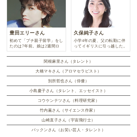
豊田エリーさん
久保純子さん
初めて「プチ親子留学」をし
小学4年の夏、父の転勤に伴
たのは7年前。娘は2週間ロ
ってイギリスに引っ越した。
ンドンのサマースクールに通
い、英語劇に挑戦したり、
関根麻里さん（タレント）
大橋マキさん（アロマセラピスト）
別所哲也さん（俳優）
小島慶子さん（タレント、エッセイスト）
コウケンテツさん（料理研究家）
竹内薫さん（サイエンス作家）
山崎直子さん（宇宙飛行士）
パックンさん（お笑い芸人・タレント）