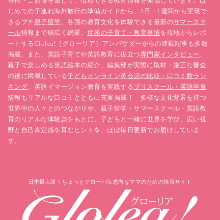
寄稿・ご監修を通じて、信頼できる教育情報を発信しています。は
じめての
子連れ海外旅行
の準備ガイドから、1日・1週間から実現で
きるプチ
親子留学
、各国の教育文化を体験できる最新の
サマースク
ール
情報まで幅広く網羅。
世界の子育て・教育事情
を現地からレポ
ートするGlolea!［グローリア］アンバサダーからの連載記事も多数
掲載。また、英語子育てや英語教育に役立つ
専門家インタビュー
、
親子で楽しめる
英語絵本
の紹介、編集部が実際に取材・厳正な審査
の後に掲載している
子どもオンライン英会話の比較・口コミ数ラン
キング
、英語イマージョン教育を実践する
プリスクール・英語学童
情報もリアルな口コミとともに充実掲載！ 多様な文化背景を持つ
世界中の人々とのつながりや、親子留学・サマースクール・英語教
育のリアルな体験談をもとに、子どもと一緒に世界を学び、広い視
野と自己肯定感を育むヒントを、ほぼ毎日更新でお届けしていま
す。
日本最大級！ちょっとグローバル志向なママのための情報サイト