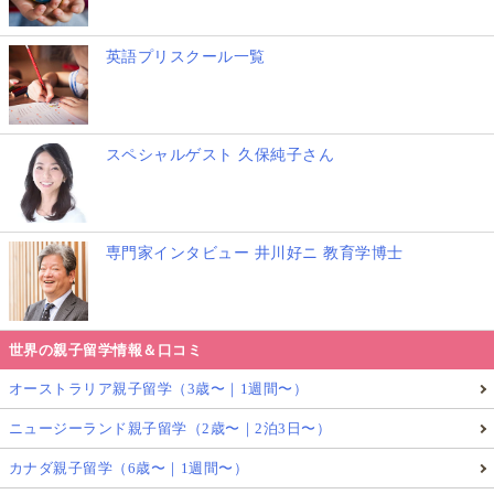
英語プリスクール一覧
▲英検5級は小学生には難しい？ 独学は可能？
スペシャルゲスト 久保純子さん
英検5級は一般に
中学初級程度
と言われ、英語の基礎
単語・基本文（短い会話や文）が中心です。
専門家インタビュー 井川好ニ 教育学博士
目安として、語彙は
500〜600語程度
がひとつの基準に
なります。
世界の親子留学情報＆口コミ
小学校で英語が必修化された現在は、小学生の学習内
オーストラリア親子留学（3歳〜｜1週間〜）
容と重なる領域も増えています。
ニュージーランド親子留学（2歳〜｜2泊3日〜）
＼Glolea!［グローリア］編集部補足／
カナダ親子留学（6歳〜｜1週間〜）
「難しい／簡単」は学年よりも“3つの力”で決ま