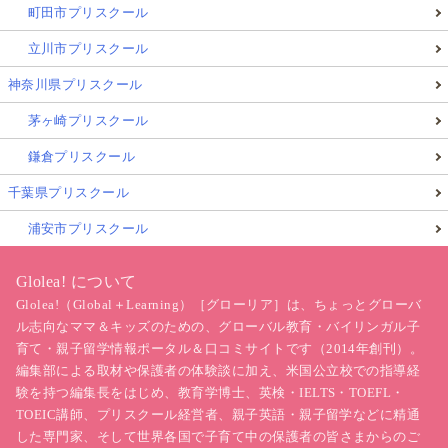
町田市プリスクール
STEP1：単語・フレーズは「音声→意味→まね」
立川市プリスクール
（文字だけ暗記しない）
神奈川県プリスクール
英検5級は単語・定番表現が土台です。
茅ヶ崎プリスクール
鎌倉プリスクール
小学生は特に、文字だけの暗記だと苦しくなりやすい
千葉県プリスクール
ので、
浦安市プリスクール
まず音で聞く
意味をつかむ
Glolea! について
短い例文で口に出す
Glolea!（Global＋Learning）［グローリア］は、ちょっとグローバ
ル志向なママ＆キッズのための、グローバル教育・バイリンガル子
の順で「使える形」にしていきます。
育て・親子留学情報ポータル＆口コミサイトです（2014年創刊）。
編集部による取材や保護者の体験談に加え、米国公立校での指導経
験を持つ編集長をはじめ、教育学博士、英検・IELTS・TOEFL・
STEP2：文法は“説明”より「型」を例文で覚える
TOEIC講師、プリスクール経営者、親子英語・親子留学などに精通
（be動詞／一般動詞／疑問文）
した専門家、そして世界各国で子育て中の保護者の皆さまからのご