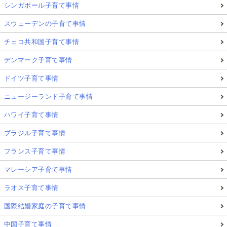
シンガポール子育て事情
「英語ができる」という感覚は人によって基準が違い
スウェーデンの子育て事情
ます。
チェコ共和国子育て事情
英検は合否で結果が出るため、合格すれば「ここまで
デンマーク子育て事情
できた」が明確になります。
ドイツ子育て事情
ニュージーランド子育て事情
級が上がっていく仕組みは、子どもにとって達成感に
ハワイ子育て事情
つながりやすいです。
ブラジル子育て事情
2）中学英語の“予習”になる（つまずきを先取り
フランス子育て事情
で回避）
マレーシア子育て事情
ラオス子育て事情
英検5級は中学初級の範囲が中心です。
国際結婚家庭の子育て事情
合格を目指す過程そのものが、中学校の英語学習の土
中国子育て事情