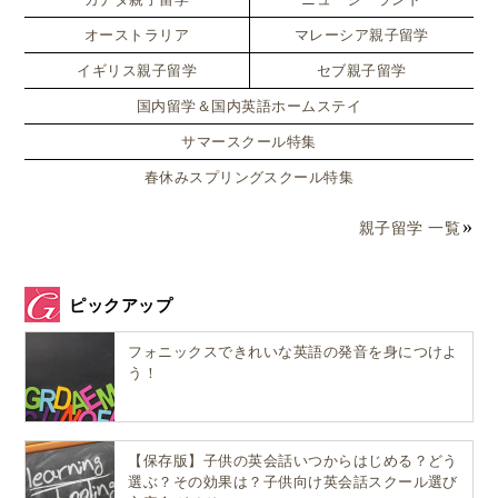
英検5級のレベルは？小学生には難しい？【単語数・中
オーストラリア
マレーシア親子留学
学初級】
イギリス親子留学
セブ親子留学
受験者層｜英検5級は小学生の受験も多い？（準会
場で受けやすい）
国内留学＆国内英語ホームステイ
どんな場面で役立つ？｜小学生の英語学習を“見え
サマースクール特集
る化”できる
春休みスプリングスクール特集
小学生が英検5級を受けるメリット【独学が続く理由】
親子留学 一覧
1）英語力を“見える化”できる（自信＋次の目標が決
まる）
2）中学英語の“予習”になる（つまずきを先取りで回
ピックアップ
避）
フォニックスできれいな英語の発音を身につけよ
3）「テスト形式に慣れる」経験ができる（時間配
う！
分に強くなる）
小学生の英検5級 勉強法【独学でも続く“毎日10分”】家
庭で回しやすい5ステップ
【保存版】子供の英会話いつからはじめる？どう
STEP1：単語・フレーズは「音声→意味→まね」
選ぶ？その効果は？子供向け英会話スクール選び