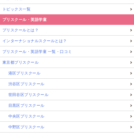
も、
迷わない手順
を作って短時間で回す方が続きま
トピックス一覧
す。
プリスクール・英語学童
おすすめの順番は次の5ステップです。
プリスクールとは？
インターナショナルスクールとは？
小学生向け：英検5級の学習手順（5ステップ）
プリスクール・英語学童 一覧・口コミ
単語・定番フレーズ
（音声つきで「聞く→意味
東京都プリスクール
→まね」）
港区プリスクール
基本文の型
（be動詞／一般動詞／疑問文を例文
ごと）
渋谷区プリスクール
リスニングの耳慣らし
（短く毎日、口も動か
世田谷区プリスクール
す）
目黒区プリスクール
過去問・予想問題
（形式を知る→間違い直し）
中央区プリスクール
時間配分の練習
（本番45分の通し練習）
中野区プリスクール