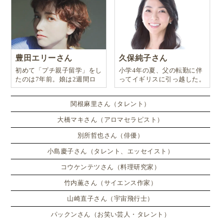
Q. 小学生向けの英検5級問題集・ドリルはどう選
ぶ？
Q. 「英検5級 小学生 アプリ 無料」だけで受かりま
すか？
豊田エリーさん
久保純子さん
Q. 英検5級は独学で合格できますか？
初めて「プチ親子留学」をし
小学4年の夏、父の転勤に伴
Q. 合格したら次は4級？3級？
たのは7年前。娘は2週間ロ
ってイギリスに引っ越した。
ンドンのサマースクールに通
まとめ｜小学生の英検5級は「毎日10分×正しい順番」で
い、英語劇に挑戦したり、
独学合格を狙える
関根麻里さん（タレント）
大橋マキさん（アロマセラピスト）
「Brightly for Kids（ブライトリー）」の担任制で小学生
の英検5級＆4技能をスムーズに
別所哲也さん（俳優）
ブライトリーの特長（担任制×英検対策×多読）
小島慶子さん（タレント、エッセイスト）
コースとサポート（目的別に選べる）
コウケンテツさん（料理研究家）
無料カウンセリング＆無料体験実施中！｜英検5級
竹内薫さん（サイエンス作家）
の学習相談も受付中
山崎直子さん（宇宙飛行士）
関連記事｜小学生の英検＆4技能スタートに役立つ情報
パックンさん（お笑い芸人・タレント）
まとめ