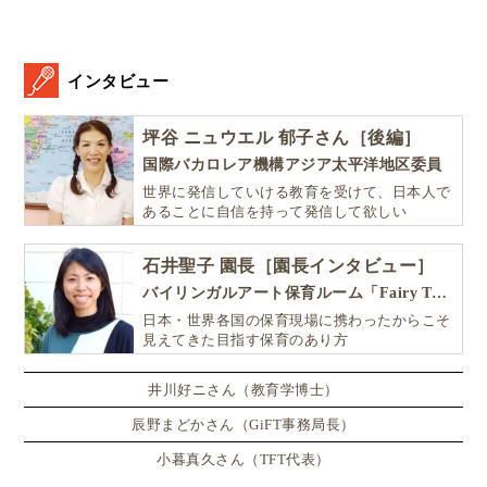
【連載】小学生の英検はじめてガイド（バックナン
バー）
インタビュー
あわせてチェック（公式過去問・関連ページ）
坪谷 ニュウエル 郁子さん［後編］
国際バカロレア機構アジア太平洋地区委員
英検5級とは？小学生でも受けて大丈夫？【試
世界に発信していける教育を受けて、日本人で
験内容・受験方法】
あることに自信を持って発信して欲しい
石井聖子 園長［園長インタビュー］
バイリンガルアート保育ルーム「Fairy Tale（フェアリーテイル）」
日本・世界各国の保育現場に携わったからこそ
見えてきた目指す保育のあり方
井川好ニさん（教育学博士）
辰野まどかさん（GiFT事務局長）
小暮真久さん（TFT代表）