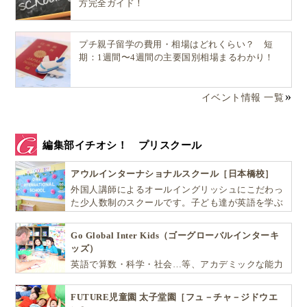
（文字だけ暗記しない）
方完全ガイド！
STEP2：文法は“説明”より「型」を例文で覚える
（be動詞／一般動詞／疑問文）
プチ親子留学の費用・相場はどれくらい？ 短
期：1週間〜4週間の主要国別相場まるわかり！
STEP3：リスニングは「聞くだけ」より“まね”が効
く（耳と口をつなぐ）
イベント情報 一覧
STEP4：過去問の始め方｜「形式→間違い直し→時
間」の順で伸びる
STEP5：仕上げは「45分通し」練習（本番の集中力
編集部イチオシ！ プリスクール
を作る）
アウルインターナショナルスクール［日本橋校］
テキスト・問題集・ドリル・過去問の選び方【小学生×
外国人講師によるオールイングリッシュにこだわっ
英検5級×独学】
た少人数制のスクールです。子ども達が英語を学ぶ
参考記事｜英検5級のおすすめ教材【プロ監修】
だけではなく、英語で学ぶ環境を提供します！
Go Global Inter Kids（ゴーグローバルインターキ
小学生向け教材のチェックリスト（音声／イラスト
ッズ）
／10分設計／模試つき）
英語で算数・科学・社会…等、アカデミックな能力
「英検5級 小学生 アプリ 無料」は使える？【使い
や探究心を飛躍的に伸ばし世界で活躍する子ども達
どころ／限界】
を育む少人数制のプリスクールです。
FUTURE児童園 太子堂園［フュ－チャ－ジドウエ