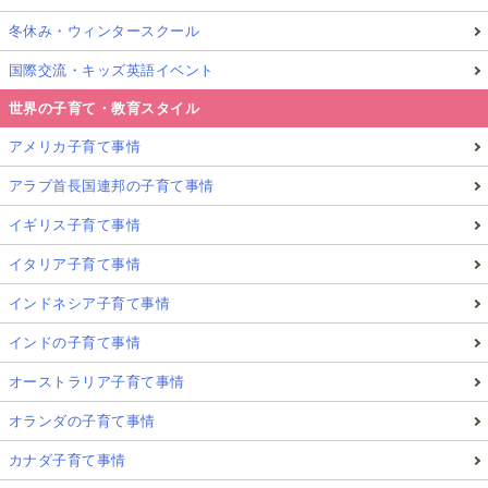
どんな場面で役立つ？｜小学生の英語学習を“見
冬休み・ウィンタースクール
える化”できる
国際交流・キッズ英語イベント
英検は学校によって、入試での加点・優遇措置の対象
世界の子育て・教育スタイル
になることがあります（要件は学校ごとに異なりま
アメリカ子育て事情
す）。
アラブ首長国連邦の子育て事情
イギリス子育て事情
英検5級は「持っていると必ず有利」というより、
英
語学習の到達度を形にできる
点が大きな価値です。
イタリア子育て事情
インドネシア子育て事情
小学生が英検5級を受けるメリット【独学が続
インドの子育て事情
く理由】
オーストラリア子育て事情
オランダの子育て事情
1）英語力を“見える化”できる（自信＋次の目標
カナダ子育て事情
が決まる）