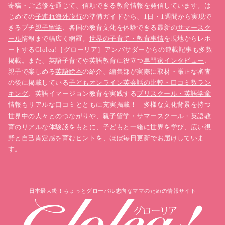
寄稿・ご監修を通じて、信頼できる教育情報を発信しています。は
じめての
子連れ海外旅行
の準備ガイドから、1日・1週間から実現で
英検5級で頻出の文法は、難しい解説よりも「型」に
きるプチ
親子留学
、各国の教育文化を体験できる最新の
サマースク
慣れる方が点につながります。
ール
情報まで幅広く網羅。
世界の子育て・教育事情
を現地からレポ
ートするGlolea!［グローリア］アンバサダーからの連載記事も多数
掲載。また、英語子育てや英語教育に役立つ
専門家インタビュー
、
まずは以下を例文で押さえましょう。
親子で楽しめる
英語絵本
の紹介、編集部が実際に取材・厳正な審査
の後に掲載している
子どもオンライン英会話の比較・口コミ数ラン
be動詞（I am / You are …）
キング
、英語イマージョン教育を実践する
プリスクール・英語学童
一般動詞（I like / I play …）
情報もリアルな口コミとともに充実掲載！ 多様な文化背景を持つ
疑問文（Do you …? / Are you …?）
世界中の人々とのつながりや、親子留学・サマースクール・英語教
命令文（Open the …）
育のリアルな体験談をもとに、子どもと一緒に世界を学び、広い視
野と自己肯定感を育むヒントを、ほぼ毎日更新でお届けしていま
前置詞（in / on / at …）
す。
STEP3：リスニングは「聞くだけ」より“まね”が
効く（耳と口をつなぐ）
日本最大級！ちょっとグローバル志向なママのための情報サイト
リスニング対策は、問題演習だけだと伸びが止まりや