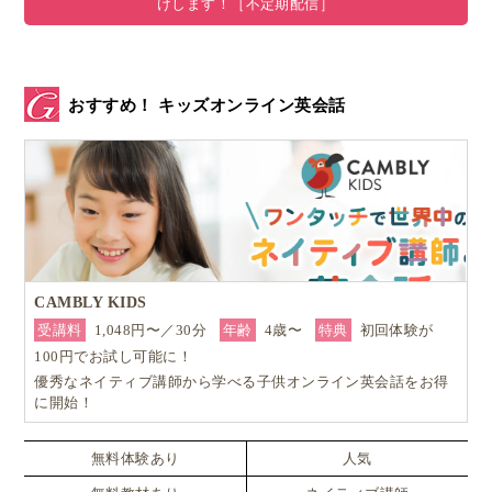
けします！［不定期配信］
子どもの英検受験に興味はあるけど、なんとなく
ハードルが高そう
小学生でも受験することが出来るの？
おすすめ！ キッズオンライン英会話
…など、様々な疑問を抱いている方も多いのではない
でしょうか。
結論から言うと、小学生で英検5級合格は可能です！
そこで今回は、
なぜ小学生に英検5級取得がおすすめ
なのか、
独学でも合格可能なのか？
CAMBLY KIDS
受講料
1,048円〜／30分
年齢
4歳〜
特典
初回体験が
英検合格に向けた勉強法
をお伝えいたしますので、是
100円でお試し可能に！
優秀なネイティブ講師から学べる子供オンライン英会話をお得
非最後までご覧ください。
に開始！
監修｜Brightly for Kids（ブライトリーフォーキッ
無料体験あり
人気
ズ）