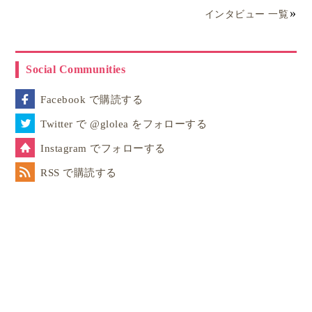
インタビュー 一覧
英検は「実用英語技能検定」の略で、5級〜1級まで複
Social Communities
数の級に分かれています。
Facebook で購読する
3級以上は二次試験（面接）が導入されますが、
英検5
Twitter で @glolea をフォローする
級は一次試験のみ
で合否が決まります。
Instagram でフォローする
RSS で購読する
受験場所は、都道府県ごとの本会場のほか、学校・塾
などが準会場となるケースもあります（実施形態は申
込方法によって異なります）。
試験の構成と時間の目安｜筆記25分＋リスニング
約20分（合計45分）