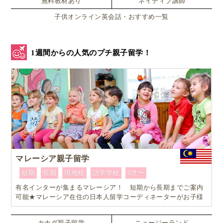
無料教材あり
ネイティブ講師
ブライトリーフォーキッズは、英語教育業界で40年以上の歴史を
子供オンライン英会話・おすすめ一覧
持つ株式会社エー・トゥー・ゼットを母体とする、小学生・中学
生向けオンライン英会話サービスです。AtoZは延べ5,000人以上の
生徒指導、160社超の企業語学研修、県内外約200校へのALT派
1週間からの人気のプチ親子留学！
遣・ICT教育支援、さらにインターナショナルスクールの運営な
ど、地域から世界へと広がる教育活動を続けています。
マレーシア親子留学
目次
短期
長期
現地校
語学学校
0才〜
英検5級とは？小学生でも受けて大丈夫？【試験内容・
有名インターが集まるマレーシア！ 短期から長期までご案内
受験方法】
可能★マレーシア在住の日本人留学コーディネーターがお子様
試験の構成と時間の目安｜筆記25分＋リスニング約
お一人おひとりに合ったワンランク上のマレーシア親子留学を
20分（合計45分）
カスタマイズ
カナダ親子留学
ニュージーランド