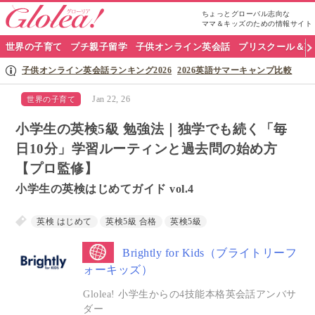
ちょっとグローバル志向な
ママ＆キッズのための情報サイト
グ
世界の子育て
プチ親子留学
子供オンライン英会話
プリスクール＆英
ロ
子供オンライン英会話ランキング2026
2026英語サマーキャンプ比較
ー
Jan 22, 26
世界の子育て
リ
小学生の英検5級 勉強法｜独学でも続く「毎
ア
日10分」学習ルーティンと過去問の始め方
【プロ監修】
ナ
小学生の英検はじめてガイド vol.4
ビ
英検 はじめて
英検5級 合格
英検5級
Brightly for Kids（ブライトリーフ
ォーキッズ）
Glolea! 小学生からの4技能本格英会話アンバサ
ダー