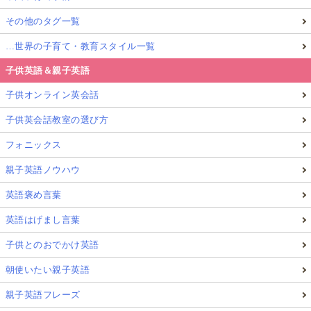
台づくりになります。
その他のタグ一覧
たとえ不合格でも、学習経験は無駄になりません。
…世界の子育て・教育スタイル一覧
子供英語＆親子英語
3）「テスト形式に慣れる」経験ができる（時間
子供オンライン英会話
配分に強くなる）
子供英会話教室の選び方
フォニックス
親子英語ノウハウ
英語褒め言葉
英語はげまし言葉
子供とのおでかけ英語
朝使いたい親子英語
親子英語フレーズ