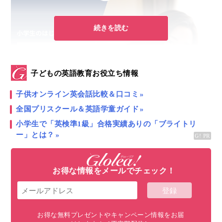
続きを読む
子どもの英語教育お役立ち情報
子供オンライン英会話比較＆口コミ
全国プリスクール＆英語学童ガイド
小学生で「英検準1級」合格実績ありの「ブライトリ
ー」とは？
こんにちは！
Glolea! 小学生からの4技能本格英会話
アンバサダー
「
Brightly for Kids（ブライトリーフォ
ーキッズ）
」です。
お得な情報をメールでチェック！
学生時代、一度は耳にしたことがある人が多いであろ
う、英検。
お得な無料プレゼントやキャンペーン情報をお届