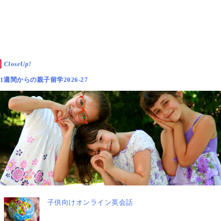
筆記（リーディング）：25分
リスニング：約20分
合計で
45分前後
の集中が必要です。
CloseUp!
知識そのものだけでなく、
「時間内に座って解く」練
1週間からの親子留学2026-27
習が合否に効いてきます
。
英検5級のレベルは？小学生には難しい？【単
語数・中学初級】
子供向けオンライン英会話