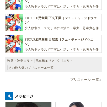
ン］
過去問はいつから？【1〜2か月前が目安｜早すぎ
少人数制クラスで丁寧に生活力・学力・思考力を伸
NG】
ばしお子様の可能性を広げます！
英検5級合格に向けて親ができるサポート【教えない伴
FUTURE児童園 下丸子園［フュ－チャ－ジドウエ
走】
ン］
1）親も「英語に触れる姿勢」を見せる（苦手感を
少人数制クラスで丁寧に生活力・学力・思考力を伸
ばしお子様の可能性を広げます！
出しすぎない）
FUTURE児童園 田端園［フュ－チャ－ジドウエ
2）親子で“軽く”受験するのもアリ（安心感で継続し
ン］
やすい）
少人数制クラスで丁寧に生活力・学力・思考力を伸
ばしお子様の可能性を広げます！
3）動画・DVD・歌で“耳の土台”を作る（10分で積
み上がる）
渋谷・神泉エリア
日本橋エリア
立川エリア
その他人気のプリスクール一覧
よくある質問（FAQ）
Q. 小学生は何年生から英検5級を受けられますか？
プリスクール 一覧
Q. 低学年（小1・小2）でも受けられますか？
Q. 小学生の英検5級、勉強時間は1日何分が目安？
メッセージ
Q. 英検5級の過去問はいつから始めればいい？