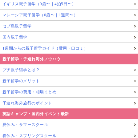
ります
イギリス親子留学（0歳〜｜4泊5日〜）
音声をまねして言える（発音の上手下手ではな
マレーシア親子留学（0歳〜｜1週間〜）
く
マネできる
）
セブ島親子留学
アルファベット・単語を見て「だいたい意味が
国内親子留学
取れる」
45分前後、途中で投げずに解き切れる
1週間からの親子留学ガイド（費用・口コミ）
親子留学・子連れ海外ノウハウ
プチ親子留学とは？
受験者層｜英検5級は小学生の受験も多い？（準
会場で受けやすい）
親子留学のメリット
親子留学の費用・相場まとめ
英検5級は小学生〜中学生の受験が多い級です。
子連れ海外旅行のポイント
英語キャンプ・国内外イベント最新
準会場として学校や塾で受けられる場合もあり、初め
ての英検として選ばれやすいのが特徴です。
夏休み・サマースクール
春休み・スプリングスクール