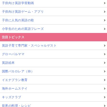
子供向け英語学習動画
子供向け英語ゲーム・アプリ
▲英検でマークシートに慣れて、今後の上位級や様々なテストに
子供に人気の英語の歌
慣れる事ができるメリットあり。
小学生のための英語フレーズ
マークシート形式
時間配分
注目トピックス
音声を聞いて答える形式
英語子育て専門家・スペシャルゲスト
など、学校テストと違う点が多いのが英検です。
グローバルママ
英語絵本
早めに経験しておくと、次の級（4級・3級）でも落ち
着いて取り組みやすくなります。
国際バカロレア（IB）
イエナプラン教育
小学生の英検5級 勉強法【独学でも続く“毎日
海外ホームステイ
10分”】家庭で回しやすい5ステップ
キッズクラブ
小学生の英検5級対策は、気合いで長時間やるより
世界の料理・レシピ