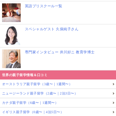
英語プリスクール一覧
関連リンク
古い街並みと自然が調和したイギリスの街で親子
で英語力アップを叶える1週間からのイギリス親子
スペシャルゲスト 久保純子さん
留学！
［0歳〜小・中・高校生］
夏休み★1週間からの親子サマースクール in イギ
リス
専門家インタビュー 井川好ニ 教育学博士
［書籍］イギリス英語 リアルな「ひと言」フレー
ズ800 Speak like a British Native from Amazon
世界の親子留学情報＆口コミ
記事をお読み頂きありがとうございました！
オーストラリア親子留学（3歳〜｜1週間〜）
★
★
★
★
★
評価を送る
ニュージーランド親子留学（2歳〜｜2泊3日〜）
みんなの評価:
5
(
1
件)
カナダ親子留学（6歳〜｜1週間〜）
イギリス親子留学（0歳〜｜4泊5日〜）