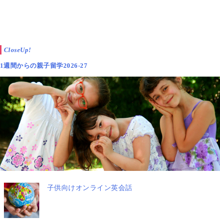
CloseUp!
1週間からの親子留学2026-27
数日間の
おけいこ留学、1週間程度のプチステイ
、ま
たビザが必要な
長期留学
まで、幅広い滞在スタイルに
対応いたします。
旅育のプロ「たびえもん」の日本人スタッフが丁寧に
お話を伺い、最適なプランをご提案いたします。
子供向けオンライン英会話
ぜひ、
イギリス親子留学＆教師宅ホームステイ
にチ
ャレンジしてみてください。