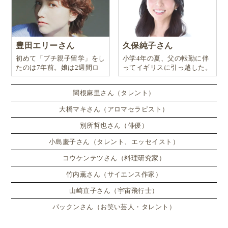
外を見れば横殴りの雨と風。
かつては、寒い冬に身体を温める狙いもあったのだと
豊田エリーさん
久保純子さん
思います。
文化的背景や歴史への理解も、現地にいれ
初めて「プチ親子留学」をし
小学4年の夏、父の転勤に伴
ばこそ深くなりますね
！
たのは7年前。娘は2週間ロ
ってイギリスに引っ越した。
ンドンのサマースクールに通
い、英語劇に挑戦したり、
関根麻里さん（タレント）
いかがでしたか？ 今回はイギリス親子留学＆ホーム
ステイ体験記＜
教師宅ホームステイ中の食事編
＞をお
大橋マキさん（アロマセラピスト）
届けしました。次回は「イギリス教師宅ホームステイ
別所哲也さん（俳優）
で得られた英語力編」をお届けします！ お楽しみ
小島慶子さん（タレント、エッセイスト）
に。
コウケンテツさん（料理研究家）
竹内薫さん（サイエンス作家）
イギリス親子留学＆教師宅ホームステイのす
山崎直子さん（宇宙飛行士）
すめ
パックンさん（お笑い芸人・タレント）