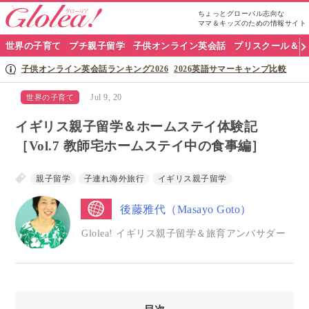
ちょっとグローバル志向な
ママ＆キッズのための情報サイト
グ
世界の子育て
プチ親子留学
子供オンライン英会話
プリスクール＆英
ロ
子供オンライン英会話ランキング2026
2026英語サマーキャンプ比較
ー
Jul 9, 20
世界の子育て
リ
イギリス親子留学＆ホームステイ体験記
ア
［Vol.7 教師宅ホームステイ中の食事編］
ナ
親子留学
子連れ海外旅行
イギリス親子留学
ビ
後藤雅代（Masayo Goto）
Glolea! イギリス親子留学＆旅育アンバサダー