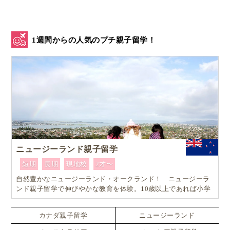
1週間からの人気のプチ親子留学！
ニュージーランド親子留学
短期
長期
現地校
2才〜
自然豊かなニュージーランド・オークランド！ ニュージーラ
ンド親子留学で伸びやかな教育を体験。10歳以上であれば小学
生でも単身留学可能なスペシャルプラン！！
カナダ親子留学
ニュージーランド
クリスマスの伝統的なお菓子もご馳走になり