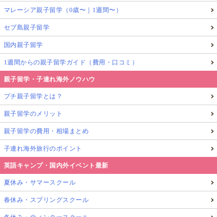
親子留学
子連れ海外旅行
イギリス親子留学
マレーシア親子留学（0歳〜｜1週間〜）
プチ親子留学
教師宅ホームステイ
セブ島親子留学
ティーチャーズホームステイ
旅育
イギリス子育て事情
1週間からのプチ親子留学
国内親子留学
母子留学
子連れ海外
キッズ留学体験
1週間からの親子留学ガイド（費用・口コミ）
暮らすように海外滞在
英語ホームステイ
親子留学・子連れ海外ノウハウ
子連れ海外プチステイ
プチ親子留学とは？
この記事を執筆したGlolea!アンバサダー
親子留学のメリット
後藤雅代（Masayo Goto）
親子留学の費用・相場まとめ
Glolea! イギリス親子留学＆旅育アンバサダー
子連れ海外旅行のポイント
Ho
英語キャンプ・国内外イベント最新
夏休み・サマースクール
3児の母として15ヶ国で親子ホームステイを経験し、40ヶ国以上を
旅した実績を持つ。自身の体験をもとに「旅育」を提唱し、子連
春休み・スプリングスクール
れ海外旅行・イギリス親子留学・教育移住をサポート。株式会社