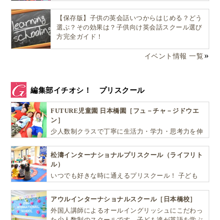
昔はそうして作っていたけど、今はもっと短時間に作ら
れた物が店で買えるよ
【保存版】子供の英会話いつからはじめる？どう
選ぶ？その効果は？子供向け英会話スクール選び
方完全ガイド！
との事でした。
イベント情報 一覧
編集部イチオシ！ プリスクール
FUTURE児童園 日本橋園［フュ－チャ－ジドウエ
ン］
少人数制クラスで丁寧に生活力・学力・思考力を伸
ばしお子様の可能性を広げます！
松濤インターナショナルプリスクール（ライフリト
ル）
いつでも好きな時に通えるプリスクール！ 子ども
達一人ひとりの個性を尊重し、想像力豊かな感性、
自ら進んで学ぶこと、考える力を育みます
アウルインターナショナルスクール［日本橋校］
▲ブランデーをかけて火を点ける
外国人講師によるオールイングリッシュにこだわっ
た少人数制のスクールです。子ども達が英語を学ぶ