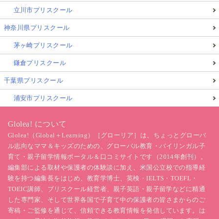
立川市プリスクール
神奈川県プリスクール
茅ヶ崎プリスクール
鎌倉プリスクール
千葉県プリスクール
浦安市プリスクール
Glolea! について
Glolea!（Global＋Learning）［グローリア］は、ちょっとグローバ
ル志向なママ＆キッズのための、グローバル教育・バイリンガル子
育て・親子留学情報ポータル＆口コミサイトです（2014年創刊）。
編集部による取材や保護者の体験談に加え、米国公立校での指導経
験を持つ編集長をはじめ、教育学博士、英検・IELTS・TOEFL・
TOEIC講師、プリスクール経営者、親子英語・親子留学などに精通
した専門家、そして世界各国で子育て中の保護者の皆さまからのご
寄稿・ご監修を通じて、信頼できる教育情報を発信しています。は