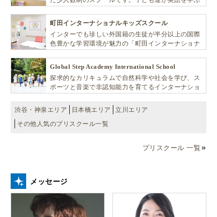
だけではなく、英語で学ぶ環境を提供します！
町田インターナショナルキッズスクール
インターでも珍しい外国籍の生徒が半分以上の国際
色豊かな学習環境が魅力の「町田インターナショナ
ルキッズスクール」。
Global Step Academy International School
探求的なカリキュラムで自然科学や社会を学び、ス
ポーツと音楽で非認知能力を育てるインターナショ
ナル・プリスクールです。
渋谷・神泉エリア
日本橋エリア
立川エリア
その他人気のプリスクール一覧
▲明かりを消すと、青い炎が！
プディングには、温めたブランデーを回しかけてすぐ
プリスクール 一覧
火を点け、アルコール分を飛ばしてから切り分けてい
ただきます。プディングに染みたアルコールがまだ残
メッセージ
っていて、食べると体がポカポカしてきます。
現代の家は暖房が行き届いて室内は快適ですが、窓の