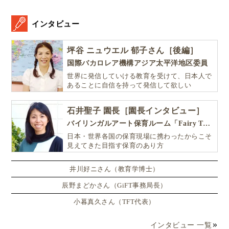
インタビュー
坪谷 ニュウエル 郁子さん［後編］
国際バカロレア機構アジア太平洋地区委員
世界に発信していける教育を受けて、日本人で
あることに自信を持って発信して欲しい
石井聖子 園長［園長インタビュー］
バイリンガルアート保育ルーム「Fairy Tale（フェアリーテイル）」
日本・世界各国の保育現場に携わったからこそ
見えてきた目指す保育のあり方
英語発祥の地イギリス。語学と合わせて、歴史や文化
への理解を深めながら短期間で正確な英語を身につけ
井川好ニさん（教育学博士）
られる「
イギリス親子留学
」に挑戦してみません
辰野まどかさん（GiFT事務局長）
か？
小暮真久さん（TFT代表）
イギリスの英語教育は水準が高く、カリキュラムが体
インタビュー 一覧