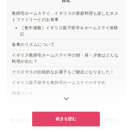
目次
教師宅ホームステイ…イギリスの家庭料理も楽しむホス
トファミリーとのお食事
［集中連載］イギリス親子留学＆ホームステイ体験
記
食事のリズムについて
イギリス教師宅ホームステイ中の朝・昼・夕食はどんな
料理が出た？
クリスマスの伝統的なお菓子もご馳走になりました！
イギリス親子留学＆教師宅ホームステイのすすめ
関連リンク
続きを読む
教師宅ホームステイ…イギリスの家庭料理も
楽しむホストファミリーとのお食事