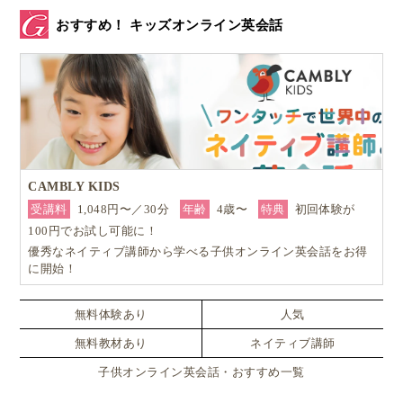
おすすめ！ キッズオンライン英会話
と先生自らもネタにするくらい、イギリス料理の評判
は皆さんも知るところかと思いますが、結論から申し
上げますと
毎食バラエティーに富んだ食事を出して頂
き、満足でした
。
カレー風味のスープ
サーモンのリゾット
CAMBLY KIDS
豆腐入りのラタトゥイユ
受講料
1,048円〜／30分
年齢
4歳〜
特典
初回体験が
100円でお試し可能に！
…などもあり、もはや国別に料理を区分するのがナン
優秀なネイティブ講師から学べる子供オンライン英会話をお得
に開始！
センスに思えるほど、自由な食材の使い方でした。
無料体験あり
人気
また「炭水化物ダイエット」はかなり広まっているよ
無料教材あり
ネイティブ講師
うで先生のご家族はパンをほとんど召し上がらないと
のこと、
子供オンライン英会話・おすすめ一覧