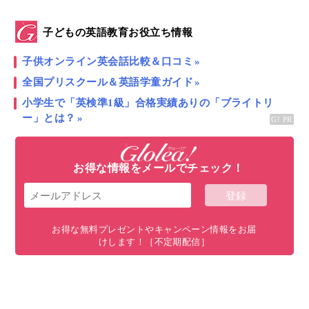
こんにちは！ Glolea!
イギリス親子留学
＆旅育アン
子どもの英語教育お役立ち情報
バサダー 後藤雅代です。
子供オンライン英会話比較＆口コミ
［集中連載］イギリス親子留学＆ホームステイ体
全国プリスクール＆英語学童ガイド
験記
小学生で「英検準1級」合格実績ありの「ブライトリ
ー」とは？
Vol.1
：
日本での事前準備編
Vol.2
：
渡英・ホスト宅到着編
Vol.3：
お得な情報をメールでチェック！
教師宅ホームステイでの英語レッスン編
Vol.4：
アクティビティー編
Vol.5：
日本からのお土産編
Vol.6：
自由時間の過ごし方編
お得な無料プレゼントやキャンペーン情報をお届
Vol.7：教師宅ホームステイ中の食事編
←今回のテーマ
けします！［不定期配信］
今回は、集中連載第7回目として
教師宅ホームステイ
中の食事
についてのレポート
をお届けします。