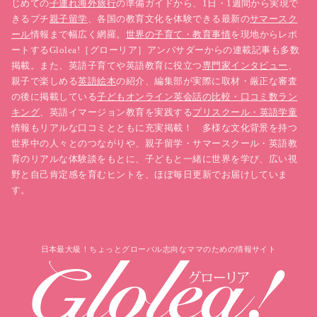
じめての
子連れ海外旅行
の準備ガイドから、1日・1週間から実現で
きるプチ
親子留学
、各国の教育文化を体験できる最新の
サマースク
ール
情報まで幅広く網羅。
世界の子育て・教育事情
を現地からレポ
ートするGlolea!［グローリア］アンバサダーからの連載記事も多数
掲載。また、英語子育てや英語教育に役立つ
専門家インタビュー
、
親子で楽しめる
英語絵本
の紹介、編集部が実際に取材・厳正な審査
の後に掲載している
子どもオンライン英会話の比較・口コミ数ラン
キング
、英語イマージョン教育を実践する
プリスクール・英語学童
情報もリアルな口コミとともに充実掲載！ 多様な文化背景を持つ
世界中の人々とのつながりや、親子留学・サマースクール・英語教
育のリアルな体験談をもとに、子どもと一緒に世界を学び、広い視
野と自己肯定感を育むヒントを、ほぼ毎日更新でお届けしていま
す。
日本最大級！ちょっとグローバル志向なママのための情報サイト