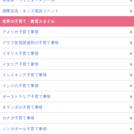
冬休み・ウィンタースクール
たびえもん取締役として、親子で安心して挑戦できる海外体験の
魅力を発信している。たびえもんはNHKやTOKYO FMなど多数の
国際交流・キッズ英語イベント
メディアでも紹介され、公的機関（練馬区教育委員会）の講座登
壇など活動実績も豊富。
世界の子育て・教育スタイル
記事一覧
詳細プロフィール
アメリカ子育て事情
アラブ首長国連邦の子育て事情
イギリス子育て事情
イタリア子育て事情
インドネシア子育て事情
インドの子育て事情
オーストラリア子育て事情
オランダの子育て事情
カナダ子育て事情
シンガポール子育て事情