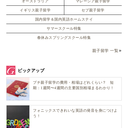
ました！
オーストラリア
マレーシア親子留学
イギリス親子留学
セブ親子留学
滞在期間は年末年始で12月25日はとうに過ぎていまし
国内留学＆国内英語ホームステイ
たが、ヨーロッパでは年が明けても「クリスマス期
間」ということで
ミンスパイやクリスマスプディング
サマースクール特集
など、この時期に食べるお菓子をいくつかご馳走にな
春休みスプリングスクール特集
りました
。
親子留学 一覧
クリスマスプディングは、昔読んだ本に
ピックアップ
プチ親子留学の費用・相場はどれくらい？ 短
1年かけて作る
期：1週間〜4週間の主要国別相場まるわかり！
と書かれていたので先生に訊いてみたところ
フォニックスできれいな英語の発音を身につけよ
う！