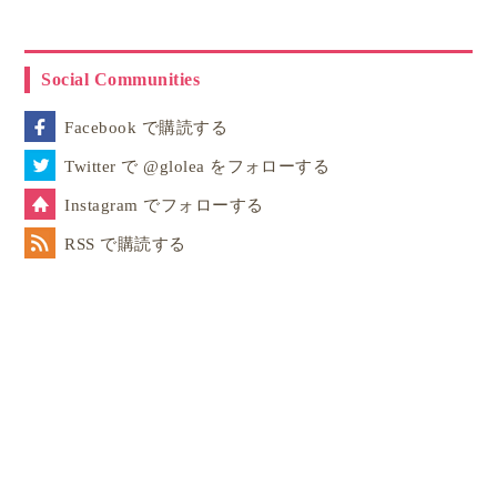
系化されているため教員による教え方のムラが少ない
のが特長です。
Social Communities
長期の留学やホームステイは難しい…というファミリ
Facebook で購読する
ー向けに、家族旅行にちょっぴりプラスして楽しめる
Twitter で @glolea をフォローする
「
おけいこ留学
」「
文化体験プログラム
」をご用意い
Instagram でフォローする
たしました。
RSS で購読する
お子様に大人気のハリー・ポッタースタジオ見学やロ
ケ地巡りをはじめ、乗馬体験やスコーン作り、イング
リッシュガーデンや世界遺産巡りなど、イギリスの文
化や歴史を手軽にお楽しみいただけます。