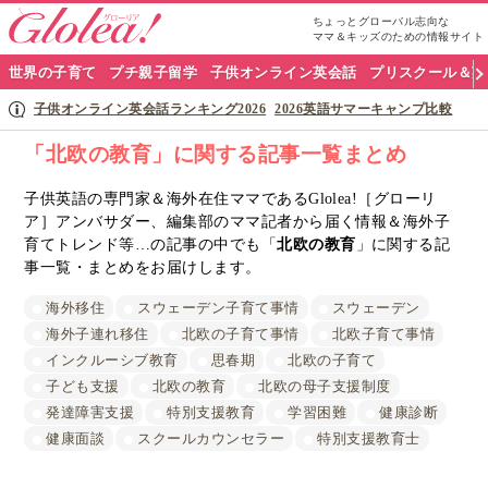
ちょっとグローバル志向な
ママ＆キッズのための情報サイト
グ
世界の子育て
プチ親子留学
子供オンライン英会話
プリスクール＆英
ロ
子供オンライン英会話ランキング2026
2026英語サマーキャンプ比較
ー
「北欧の教育」に関する記事一覧まとめ
リ
子供英語の専門家＆海外在住ママであるGlolea!［グローリ
ア］アンバサダー、編集部のママ記者から届く情報＆海外子
ア
育てトレンド等…の記事の中でも「
北欧の教育
」に関する記
ナ
事一覧・まとめをお届けします。
ビ
海外移住
スウェーデン子育て事情
スウェーデン
海外子連れ移住
北欧の子育て事情
北欧子育て事情
インクルーシブ教育
思春期
北欧の子育て
子ども支援
北欧の教育
北欧の母子支援制度
発達障害支援
特別支援教育
学習困難
健康診断
健康面談
スクールカウンセラー
特別支援教育士