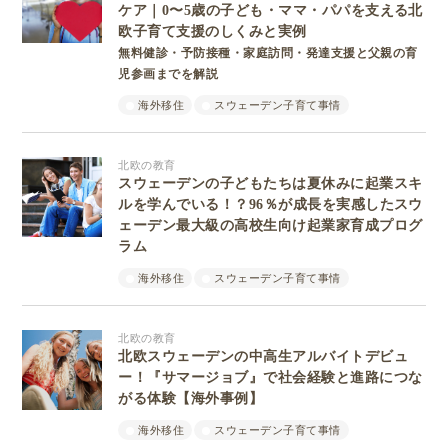
ケア｜0〜5歳の子ども・ママ・パパを支える北
欧子育て支援のしくみと実例
無料健診・予防接種・家庭訪問・発達支援と父親の育
児参画までを解説
海外移住
スウェーデン子育て事情
北欧の教育
スウェーデンの子どもたちは夏休みに起業スキ
ルを学んでいる！？96％が成長を実感したスウ
ェーデン最大級の高校生向け起業家育成プログ
ラム
海外移住
スウェーデン子育て事情
北欧の教育
北欧スウェーデンの中高生アルバイトデビュ
ー！『サマージョブ』で社会経験と進路につな
がる体験【海外事例】
海外移住
スウェーデン子育て事情