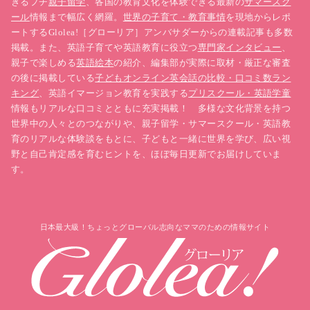
きるプチ
親子留学
、各国の教育文化を体験できる最新の
サマースク
ール
情報まで幅広く網羅。
世界の子育て・教育事情
を現地からレポ
ートするGlolea!［グローリア］アンバサダーからの連載記事も多数
掲載。また、英語子育てや英語教育に役立つ
専門家インタビュー
、
親子で楽しめる
英語絵本
の紹介、編集部が実際に取材・厳正な審査
の後に掲載している
子どもオンライン英会話の比較・口コミ数ラン
キング
、英語イマージョン教育を実践する
プリスクール・英語学童
情報もリアルな口コミとともに充実掲載！ 多様な文化背景を持つ
世界中の人々とのつながりや、親子留学・サマースクール・英語教
育のリアルな体験談をもとに、子どもと一緒に世界を学び、広い視
野と自己肯定感を育むヒントを、ほぼ毎日更新でお届けしていま
す。
日本最大級！ちょっとグローバル志向なママのための情報サイト