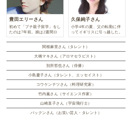
豊田エリーさん
久保純子さん
初めて「プチ親子留学」をし
小学4年の夏、父の転勤に伴
たのは7年前。娘は2週間ロ
ってイギリスに引っ越した。
ンドンのサマースクールに通
い、英語劇に挑戦したり、
関根麻里さん（タレント）
大橋マキさん（アロマセラピスト）
別所哲也さん（俳優）
小島慶子さん（タレント、エッセイスト）
コウケンテツさん（料理研究家）
竹内薫さん（サイエンス作家）
山崎直子さん（宇宙飛行士）
パックンさん（お笑い芸人・タレント）