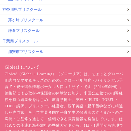
神奈川県プリスクール
茅ヶ崎プリスクール
鎌倉プリスクール
千葉県プリスクール
浦安市プリスクール
Glolea! について
Glolea!（Global＋Learning）［グローリア］は、ちょっとグローバ
ル志向なママ＆キッズのための、グローバル教育・バイリンガル子
育て・親子留学情報ポータル＆口コミサイトです（2014年創刊）。
編集部による取材や保護者の体験談に加え、米国公立校での指導経
験を持つ編集長をはじめ、教育学博士、英検・IELTS・TOEFL・
TOEIC講師、プリスクール経営者、親子英語・親子留学などに精通
した専門家、そして世界各国で子育て中の保護者の皆さまからのご
寄稿・ご監修を通じて、信頼できる教育情報を発信しています。は
じめての
子連れ海外旅行
の準備ガイドから、1日・1週間から実現で