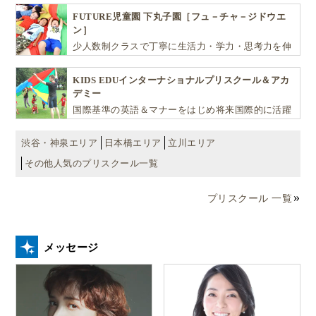
FUTURE児童園 下丸子園［フュ－チャ－ジドウエ
ン］
少人数制クラスで丁寧に生活力・学力・思考力を伸
ばしお子様の可能性を広げます！
KIDS EDUインターナショナルプリスクール＆アカ
デミー
国際基準の英語＆マナーをはじめ将来国際的に活躍
できるリーダーとしての多様な資質を育む「KIDS
EDU（キッズ・エデュ）」は幼児から小学生まで一
渋谷・神泉エリア
日本橋エリア
立川エリア
貫して学べる充実のカリキュラムが魅力です
その他人気のプリスクール一覧
プリスクール 一覧
メッセージ