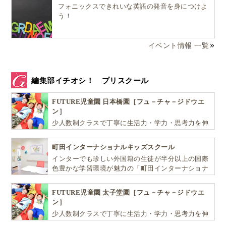
フォニックスできれいな英語の発音を身につけよ
う！
イベント情報 一覧
編集部イチオシ！ プリスクール
FUTURE児童園 日本橋園［フュ－チャ－ジドウエ
ン］
少人数制クラスで丁寧に生活力・学力・思考力を伸
ばしお子様の可能性を広げます！
町田インターナショナルキッズスクール
インターでも珍しい外国籍の生徒が半分以上の国際
色豊かな学習環境が魅力の「町田インターナショナ
ルキッズスクール」。
FUTURE児童園 太子堂園［フュ－チャ－ジドウエ
ン］
少人数制クラスで丁寧に生活力・学力・思考力を伸
ばしお子様の可能性を広げます！