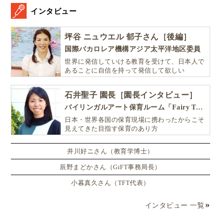
インタビュー
坪谷 ニュウエル 郁子さん［後編］
国際バカロレア機構アジア太平洋地区委員
世界に発信していける教育を受けて、日本人で
あることに自信を持って発信して欲しい
石井聖子 園長［園長インタビュー］
バイリンガルアート保育ルーム「Fairy Tale（フェアリーテイル）」
日本・世界各国の保育現場に携わったからこそ
見えてきた目指す保育のあり方
井川好ニさん（教育学博士）
辰野まどかさん（GiFT事務局長）
小暮真久さん（TFT代表）
インタビュー 一覧