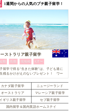
1週間からの人気のプチ親子留学！
オーストラリア親子留学
短期
長期
現地校
4才〜
子留学で得る“生きた体験”は、子ども達に
生残るかけがえのないプレゼント！ ワー
ングマザーにもおすすめ！ 1週間からはじ
るオーストラリア親子留学
カナダ親子留学
ニュージーランド
オーストラリア
マレーシア親子留学
イギリス親子留学
セブ親子留学
国内留学＆国内英語ホームステイ