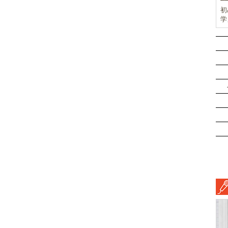
初
学
前
ド
ル
挑