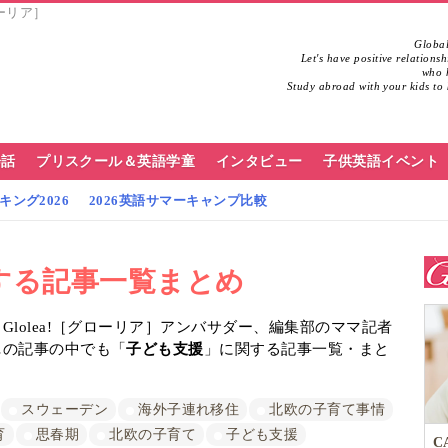
ローリア］
Global
Let's have positive relations
who h
Study abroad with your kids to 
会話
プリスクール＆英語学童
インタビュー
子供英語イベント
ング2026
2026英語サマーキャンプ比較
する記事一覧まとめ
lolea!［グローリア］アンバサダー、編集部のママ記者
…の記事の中でも「
子ども支援
」に関する記事一覧・まと
スウェーデン
海外子連れ移住
北欧の子育て事情
育
思春期
北欧の子育て
子ども支援
C