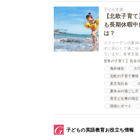
子ども支援
【北欧子育て
も長期休暇中
は？
スウェーデンの夏休
ずに安心して過ごせ
ています。食事支援
世界の子育て
長谷川
海外移住
ス
北欧の子育て事情
多文化社会
夏休みの過ごし方
育児と仕事の両立
現地レポート
子どもの英語教育お役立ち情報