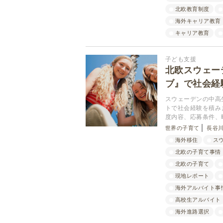
北欧教育制度
海外キャリア教育
キャリア教育
子ども支援
北欧スウェー
ブ』で社会経
スウェーデンの中高
トで社会経験を積み
度内容、応募条件、
世界の子育て
長谷川
海外移住
ス
北欧の子育て事情
北欧の子育て
現地レポート
海外アルバイト事
高校生アルバイト
海外進路選択