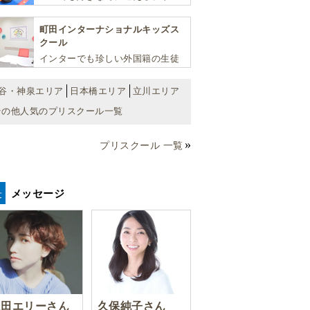
クール！ 子ども達一人ひとりの個
性を尊重し、想像力豊かな感性、
町田インターナショナルキッズス
自ら進んで学ぶこと、考える力を
クール
育みます
インターでも珍しい外国籍の生徒
が半分以上の国際色豊かな学習環
境が魅力の「町田インターナショ
谷・神泉エリア
日本橋エリア
立川エリア
ナルキッズスクール」。
その他人気のプリスクール一覧
プリスクール 一覧
メッセージ
豊田エリーさん
久保純子さん