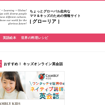
 + Learning = Glolea!
ちょっとグローバル志向な
hips with diverse people
ママ＆キッズのための情報サイト
ave different cultures.
know our world for the
グローリア
glorious future!
英語絵本
世界の料理レシピ
おすすめ！ キッズオンライン英会話
AMBLY KIDS