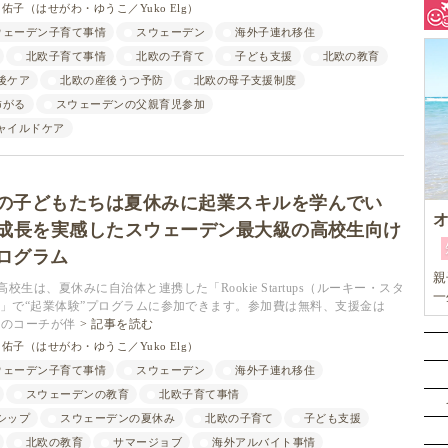
佑子（はせがわ・ゆうこ／Yuko Elg）
ウェーデン子育て事情
スウェーデン
海外子連れ移住
北欧子育て事情
北欧の子育て
子ども支援
北欧の教育
後ケア
北欧の産後うつ予防
北欧の母子支援制度
怖がる
スウェーデンの父親育児参加
ャイルドケア
の子どもたちは夏休みに起業スキルを学んでい
が成長を実感したスウェーデン最大級の高校生向け
ログラム
親
生は、夏休みに自治体と連携した「Rookie Startups（ルーキー・スタ
一
）」で“起業体験”プログラムに参加できます。参加費は無料、支援金は
キ
プロのコーチが伴
記事を読む
め
佑子（はせがわ・ゆうこ／Yuko Elg）
ウェーデン子育て事情
スウェーデン
海外子連れ移住
スウェーデンの教育
北欧子育て事情
シップ
スウェーデンの夏休み
北欧の子育て
子ども支援
北欧の教育
サマージョブ
海外アルバイト事情