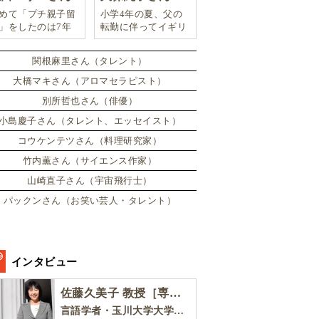
めて「プチ親子留
小学4年の夏、父の
」をしたのは7年
転勤に伴ってイギリ
。娘は2週間ロン
スに引っ越した。
ンのサマースクー
関根麻里さん（タレント）
に通い、英語劇に
戦したり、
大橋マキさん（アロマセラピスト）
別所哲也さん（俳優）
小島慶子さん（タレント、エッセイスト）
コウケンテツさん（料理研究家）
竹内薫さん（サイエンス作家）
山崎直子さん（宇宙飛行士）
パックンさん（お笑い芸人・タレント）
インタビュー
佐藤久美子 教授［専門家インタビュー］
言語学者・玉川大学大学院教育学研究科 教授・NHK「えいごであそぼ」総合指導