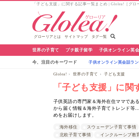
「子ども支援」に関する記事一覧まとめ | Glolea!［グ
グローリアとは
サイトマップ
タグ一覧
グ
世界の子育て
プチ親子留学
子供オンライン英
ロ
今、注目のキーワード
子供オンライン英会話ランキ
ー
Glolea!
世界の子育て
子ども支援
リ
「子ども支援」に関
ア
子供英語の専門家＆海外在住ママであるG
ナ
から届く情報＆海外子育てトレンド等
ビ
めをお届けします。
海外移住
スウェーデン子育て事情
北欧子育て事情
インクルーシブ教