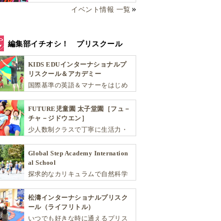
イベント情報 一覧
編集部イチオシ！ プリスクール
KIDS EDUインターナショナルプ
リスクール＆アカデミー
国際基準の英語＆マナーをはじめ
将来国際的に活躍できるリーダー
としての多様な資質を育む「KIDS
FUTURE児童園 太子堂園［フュ－
EDU（キッズ・エデュ）」は幼児
チャ－ジドウエン］
から小学生まで一貫して学べる充
少人数制クラスで丁寧に生活力・
実のカリキュラムが魅力です
学力・思考力を伸ばしお子様の可
能性を広げます！
Global Step Academy Internation
al School
探求的なカリキュラムで自然科学
や社会を学び、スポーツと音楽で
非認知能力を育てるインターナシ
松濤インターナショナルプリスク
ョナル・プリスクールです。
ール（ライフリトル）
いつでも好きな時に通えるプリス