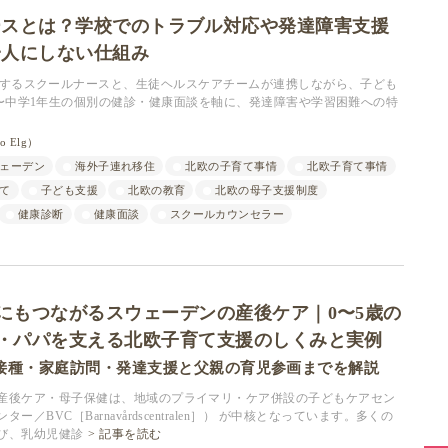
ースとは？学校でのトラブル対応や発達障害支援
一人にしない仕組み
するスクールナースと、生徒ヘルスケアチームが連携しながら、子ども
〜中学1年生の個別の健診・健康面談を軸に、発達障害や学習困難への特
 Elg）
ェーデン
海外子連れ移住
北欧の子育て事情
北欧子育て事情
て
子ども支援
北欧の教育
北欧の母子支援制度
健康診断
健康面談
スクールカウンセラー
にもつながるスウェーデンの産後ケア｜0〜5歳の
・パパを支える北欧子育て支援のしくみと実例
接種・家庭訪問・発達支援と父親の育児参画までを解説
産後ケア・母子保健は、地域のプライマリ・ケア併設の子どもケアセン
／BVC［Barnavårdscentralen］） が中核となっています。多くの
び、乳幼児健診
記事を読む