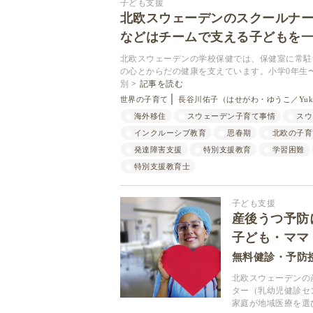
子ども支援
北欧スウェーデンのスクールナ
などはチームで支える子どもを
北欧スウェーデンの学校保健では、保健室に常駐
の心とからだの健康を支えています。小学0年生
別
記事を読む
世界の子育て
長谷川佑子（はせがわ・ゆうこ／Yuko
海外移住
スウェーデン子育て事情
スウ
インクルーシブ教育
思春期
北欧の子育
発達障害支援
特別支援教育
学習困難
特別支援教育士
子ども支援
産後うつ予防
子ども・ママ
無料健診・予防
北欧スウェーデンの
ター（乳幼児健診センター
家庭が地域医療を選