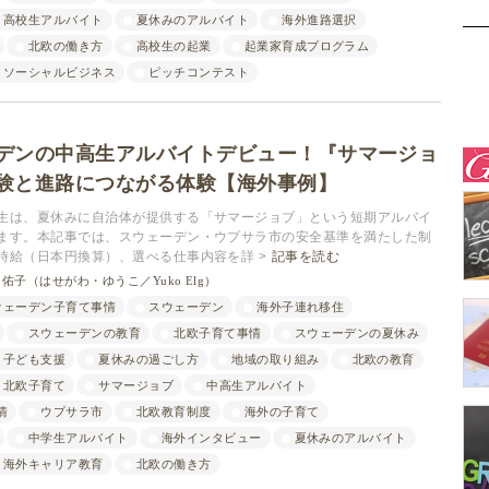
高校生アルバイト
夏休みのアルバイト
海外進路選択
北欧の働き方
高校生の起業
起業家育成プログラム
ソーシャルビジネス
ピッチコンテスト
デンの中高生アルバイトデビュー！『サマージョ
験と進路につながる体験【海外事例】
生は、夏休みに自治体が提供する「サマージョブ」という短期アルバイ
ます。本記事では、スウェーデン・ウプサラ市の安全基準を満たした制
時給（日本円換算）、選べる仕事内容を詳
記事を読む
佑子（はせがわ・ゆうこ／Yuko Elg）
ウェーデン子育て事情
スウェーデン
海外子連れ移住
スウェーデンの教育
北欧子育て事情
スウェーデンの夏休み
子ども支援
夏休みの過ごし方
地域の取り組み
北欧の教育
北欧子育て
サマージョブ
中高生アルバイト
情
ウプサラ市
北欧教育制度
海外の子育て
中学生アルバイト
海外インタビュー
夏休みのアルバイト
海外キャリア教育
北欧の働き方