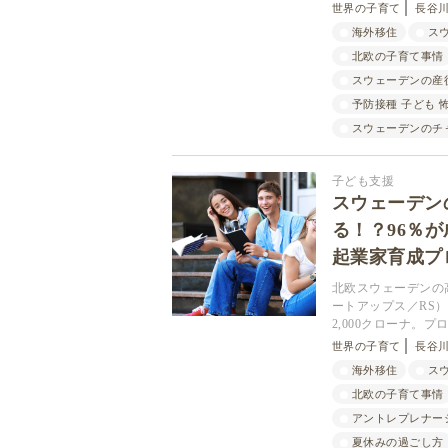
世界の子育て
長谷川
海外移住
ス
北欧の子育て事情
スウェーデンの産
予防接種 子ども 
スウェーデンのチ
子ども支援
スウェーデン
る！？96％
起業家育成プ
北欧スウェーデンの高校
ートアップス／RS
2,000クローナ。
世界の子育て
長谷川
海外移住
ス
北欧の子育て事情
アントレプレナー
夏休みの過ごし方