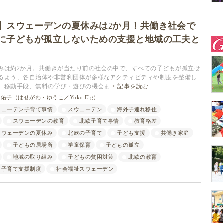
】スウェーデンの夏休みは2か月！共働き社会で
に子どもが孤立しないための支援と地域の工夫と
みは約2か月。共働きが当たり前の社会の中で、すべての子どもが孤立せ
るよう、各自治体や非営利団体が多様なアクティビティや制度を整備し
、移動手段、無料の学び・遊びの機会ま
記事を読む
佑子（はせがわ・ゆうこ／Yuko Elg）
ウェーデン子育て事情
スウェーデン
海外子連れ移住
スウェーデンの教育
北欧子育て事情
教育格差
スウェーデンの夏休み
北欧の子育て
子ども支援
共働き家庭
子どもの居場所
学童保育
子どもの孤立
地域の取り組み
子どもの貧困対策
北欧の教育
子育て支援制度
社会福祉スウェーデン