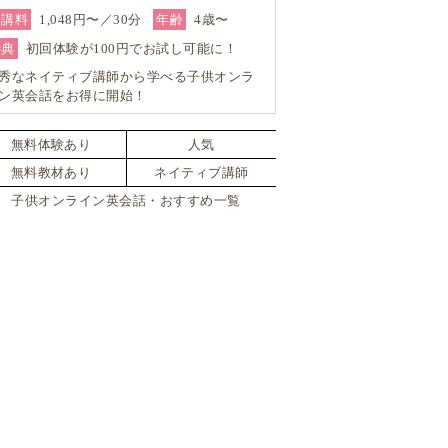
受講料
1,048円〜／30分
年齢
4歳〜
特典
初回体験が100円でお試し可能に！
秀なネイティブ講師から学べる子供オンラ
ン英会話をお得に開始！
無料体験あり
人気
無料教材あり
ネイティブ講師
子供オンライン英会話・おすすめ一覧